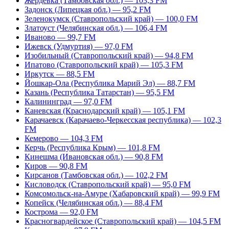
Жердевка (Тамбовская обл.) — 103,3 FM
Задонск (Липецкая обл.) — 95,2 FM
Зеленокумск (Ставропольский край) — 100,0 FM
Златоуст (Челябинская обл.) — 106,4 FM
Иваново — 99,7 FM
Ижевск (Удмуртия) — 97,0 FM
Изобильный (Ставропольский край) — 94,8 FM
Ипатово (Ставропольский край) — 105,3 FM
Иркутск — 88,5 FM
Йошкар-Ола (Республика Марий Эл) — 88,7 FM
Казань (Республика Татарстан) — 95,5 FM
Калининград — 97,0 FM
Каневская (Краснодарский край) — 105,1 FM
Карачаевск (Карачаево-Черкесская республика) — 102,3
FM
Кемерово — 104,3 FM
Керчь (Республика Крым) — 101,8 FM
Кинешма (Ивановская обл.) — 90,8 FM
Киров — 90,8 FM
Кирсанов (Тамбовская обл.) — 102,2 FM
Кисловодск (Ставропольский край) — 95,0 FM
Комсомольск-на-Амуре (Хабаровский край) — 99,9 FM
Копейск (Челябинская обл.) — 88,4 FM
Кострома — 92,0 FM
Красногвардейское (Ставропольский край) — 104,5 FM