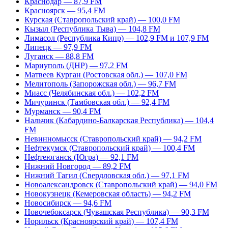
Краснодар — 87,9 FM
Красноярск — 95,4 FM
Курская (Ставропольский край) — 100,0 FM
Кызыл (Республика Тыва) — 104,8 FM
Лимасол (Республика Кипр) — 102,9 FM и 107,9 FM
Липецк — 97,9 FM
Луганск — 88,8 FM
Мариуполь (ДНР) — 97,2 FM
Матвеев Курган (Ростовская обл.) — 107,0 FM
Мелитополь (Запорожская обл.) — 96,7 FM
Миасс (Челябинская обл.) — 102,2 FM
Мичуринск (Тамбовская обл.) — 92,4 FM
Мурманск — 90,4 FM
Нальчик (Кабардино-Балкарская Республика) — 104,4
FM
Невинномысск (Ставропольский край) — 94,2 FM
Нефтекумск (Ставропольский край) — 100,4 FM
Нефтеюганск (Югра) — 92,1 FM
Нижний Новгород — 89,2 FM
Нижний Тагил (Свердловская обл.) — 97,1 FM
Новоалександровск (Ставропольский край) — 94,0 FM
Новокузнецк (Кемеровская область) — 94,2 FM
Новосибирск — 94,6 FM
Новочебоксарск (Чувашская Республика) — 90,3 FM
Норильск (Красноярский край) — 107,4 FM