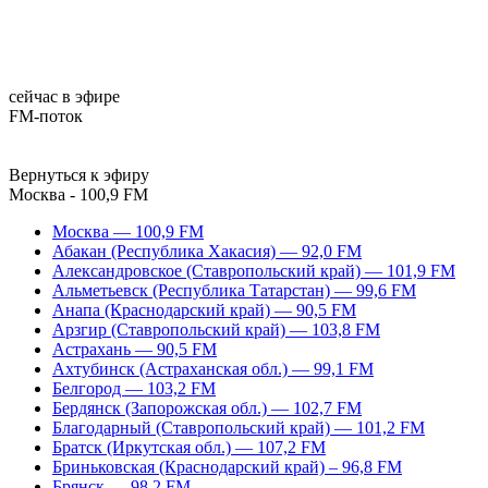
сейчас в эфире
FM-поток
Вернуться к эфиру
Москва - 100,9 FM
Москва — 100,9 FM
Абакан (Республика Хакасия) — 92,0 FM
Александровское (Ставропольский край) — 101,9 FM
Альметьевск (Республика Татарстан) — 99,6 FM
Анапа (Краснодарский край) — 90,5 FM
Арзгир (Ставропольский край) — 103,8 FM
Астрахань — 90,5 FM
Ахтубинск (Астраханская обл.) — 99,1 FM
Белгород — 103,2 FM
Бердянск (Запорожская обл.) — 102,7 FM
Благодарный (Ставропольский край) — 101,2 FM
Братск (Иркутская обл.) — 107,2 FM
Бриньковская (Краснодарский край) – 96,8 FM
Брянск — 98,2 FM