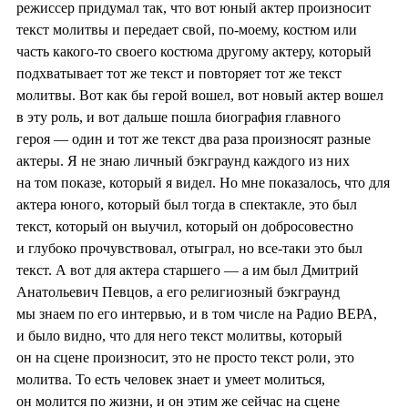
режиссер придумал так, что вот юный актер произносит
текст молитвы и передает свой, по-моему, костюм или
часть какого-то своего костюма другому актеру, который
подхватывает тот же текст и повторяет тот же текст
молитвы. Вот как бы герой вошел, вот новый актер вошел
в эту роль, и вот дальше пошла биография главного
героя — один и тот же текст два раза произносят разные
актеры. Я не знаю личный бэкграунд каждого из них
на том показе, который я видел. Но мне показалось, что для
актера юного, который был тогда в спектакле, это был
текст, который он выучил, который он добросовестно
и глубоко прочувствовал, отыграл, но все-таки это был
текст. А вот для актера старшего — а им был Дмитрий
Анатольевич Певцов, а его религиозный бэкграунд
мы знаем по его интервью, и в том числе на Радио ВЕРА,
и было видно, что для него текст молитвы, который
он на сцене произносит, это не просто текст роли, это
молитва. То есть человек знает и умеет молиться,
он молится по жизни, и он этим же сейчас на сцене