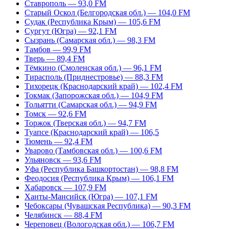
Ставрополь — 93,0 FM
Старый Оскол (Белгородская обл.) — 104,0 FM
Судак (Республика Крым) — 105,6 FM
Сургут (Югра) — 92,1 FM
Сызрань (Самарская обл.) — 98,3 FM
Тамбов — 99,9 FM
Тверь — 89,4 FM
Тёмкино (Смоленская обл.) — 96,1 FM
Тирасполь (Приднестровье) — 88,3 FM
Тихорецк (Краснодарский край) — 102,4 FM
Токмак (Запорожская обл.) — 104,9 FM
Тольятти (Самарская обл.) — 94,9 FM
Томск — 92,6 FM
Торжок (Тверская обл.) — 94,7 FM
Туапсе (Краснодарский край) — 106,5
Тюмень — 92,4 FM
Уварово (Тамбовская обл.) — 100,6 FM
Ульяновск — 93,6 FM
Уфа (Республика Башкортостан) — 98,8 FM
Феодосия (Республика Крым) — 106,1 FM
Хабаровск — 107,9 FM
Ханты-Мансийск (Югра) — 107,1 FM
Чебоксары (Чувашская Республика) — 90,3 FM
Челябинск — 88,4 FM
Череповец (Вологодская обл.) — 106,7 FM