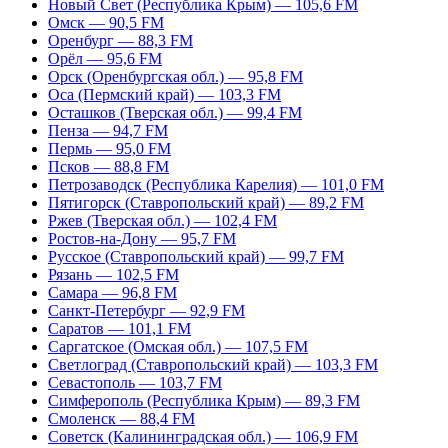
Новый Свет (Республика Крым) — 105,6 FM
Омск — 90,5 FM
Оренбург — 88,3 FM
Орёл — 95,6 FM
Орск (Оренбургская обл.) — 95,8 FM
Оса (Пермский край) — 103,3 FM
Осташков (Тверская обл.) — 99,4 FM
Пенза — 94,7 FM
Пермь — 95,0 FM
Псков — 88,8 FM
Петрозаводск (Республика Карелия) — 101,0 FM
Пятигорск (Ставропольский край) — 89,2 FM
Ржев (Тверская обл.) — 102,4 FM
Ростов-на-Дону — 95,7 FM
Русское (Ставропольский край) — 99,7 FM
Рязань — 102,5 FM
Самара — 96,8 FM
Санкт-Петербург — 92,9 FM
Саратов — 101,1 FM
Саргатское (Омская обл.) — 107,5 FM
Светлоград (Ставропольский край) — 103,3 FM
Севастополь — 103,7 FM
Симферополь (Республика Крым) — 89,3 FM
Смоленск — 88,4 FM
Советск (Калининградская обл.) — 106,9 FM