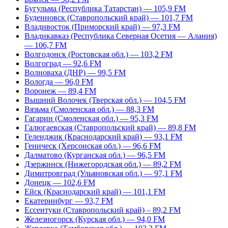
Бугульма (Республика Татарстан) — 105,9 FM
Буденновск (Ставропольский край) — 101,7 FM
Владивосток (Приморский край) — 97,3 FM
Владикавказ (Республика Северная Осетия — Алания)
— 106,7 FM
Волгодонск (Ростовская обл.) — 103,2 FM
Волгоград — 92,6 FM
Волноваха (ДНР) — 99,5 FM
Вологда — 96,0 FM
Воронеж — 89,4 FM
Вышний Волочек (Тверская обл.) — 104,5 FM
Вязьма (Смоленская обл.) — 88,3 FM
Гагарин (Смоленская обл.) — 95,3 FM
Галюгаевская (Ставропольский край) — 89,8 FM
Геленджик (Краснодарский край) — 93,1 FM
Геническ (Херсонская обл.) — 96,6 FM
Далматово (Курганская обл.) — 96,5 FM
Дзержинск (Нижегородская обл.) — 89,2 FM
Димитровград (Ульяновская обл.) — 97,1 FM
Донецк — 102,6 FM
Ейск (Краснодарский край) — 101,1 FM
Екатеринбург — 93,7 FM
Ессентуки (Ставропольский край) – 89,2 FM
Железногорск (Курская обл.) — 94,0 FM