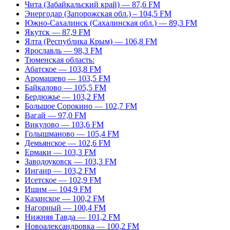
Чита (Забайкальский край) — 87,6 FM
Энергодар (Запорожская обл.) – 104,5 FM
Южно-Сахалинск (Сахалинская обл.) — 89,3 FM
Якутск — 87,9 FM
Ялта (Республика Крым) — 106,8 FM
Ярославль — 98,3 FM
Тюменская область:
Абатское — 103,8 FM
Аромашево — 103,5 FM
Байкалово — 105,5 FM
Бердюжье — 103,2 FM
Большое Сорокино — 102,7 FM
Вагай — 97,0 FM
Викулово — 103,6 FM
Голышманово — 105,4 FM
Демьянское — 102,6 FM
Ермаки — 103,3 FM
Заводоуковск — 103,3 FM
Ингаир — 103,2 FM
Исетское — 102,9 FM
Ишим — 104,9 FM
Казанское — 100,2 FM
Нагорный — 100,4 FM
Нижняя Тавда — 101,2 FM
Новоалександровка — 100,2 FM