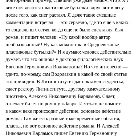
повторенный пример, ставший уже даже мемом, что в XV
веке появляются пластиковые бутылки вдруг вот в лесу
после того, как снег растаял. Я даже такие смешные
комментарии встречал — это серьезно, где-то еще в каких-
то социальных сетях, когда еще не было спектакля, был
роман, и пишет человек: «Ну какой вообще автор
необразованный! Ну как можно так: в Средневековье —
пластиковые бутылки?» И я думаю: человек действительно
думает, что это ошибка у доктора филологических наук
Евгения Германовича Водолазкина? Но что интересно —
где-то, по-моему, сам Водолазкин в какой-то своей статье
это приводил. В Литинституте сдает экзамен студентка,
сдает ректору Литинститута, другому замечательному
писателю, Алексею Николаевичу Варламову. Сдает,
отвечает билет по роману «Лавр». И что-то не помнит,
в каком веке происходит действие, основное действие
романа. Там же есть разные тоже временные события,
пласты, но вот основное действие романа. И Алексей
Николаевич Варламов пишет Евгению Германовичу