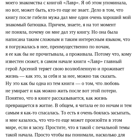
моего знакомства с книгой «Лавр». Я об этом упоминала,
но вот, может быть, кто-то еще не знает. Дело в том, что
книгу после гибели мужа дал мне один очень хороший мой
знакомый батюшка. Причем, знаете, я на тот момент
не поняла, почему он мне дал эту книгу. Но она была
написана таким сложным и таким интересным языком, что
я погружалась в нее, преимущественно по ночам,
я ее как бы не прочитывала, а проживала. Потому что, кому
известен сюжет, в самом начале книги «Лавр» главный
герой Арсений теряет свою возлюбленную и проживает
жизнь — как это, за себя и за нее, можно так сказать.
Ну это как бы одна из тем книги — о том, что любовь
не умирает и как можно жить после вот этой потери.
Понятно, что в книге рассказывается, как жизнь
превращается в житие. В общем, я читала ее по ночам и тем
самым я как-то спасалась. То есть я очень боялась засыпать,
и мне казалось, что что-то еще может произойти в этом
мире, если я засну. Простите, что я такой с печальной темы
такой начала. Просто чтобы вы понимали, насколько для