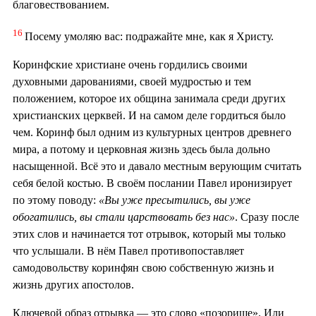
благовествованием.
16
Посему умоляю вас: подражайте мне, как я Христу.
Коринфские христиане очень гордились своими
духовными дарованиями, своей мудростью и тем
положением, которое их община занимала среди других
христианских церквей. И на самом деле гордиться было
чем. Коринф был одним из культурных центров древнего
мира, а потому и церковная жизнь здесь была дольно
насыщенной. Всё это и давало местным верующим считать
себя белой костью. В своём послании Павел иронизирует
по этому поводу:
«Вы уже пресытились, вы уже
обогатились, вы стали царствовать без нас»
. Сразу после
этих слов и начинается тот отрывок, который мы только
что услышали. В нём Павел противопоставляет
самодовольству коринфян свою собственную жизнь и
жизнь других апостолов.
Ключевой образ отрывка — это слово «позорище». Или