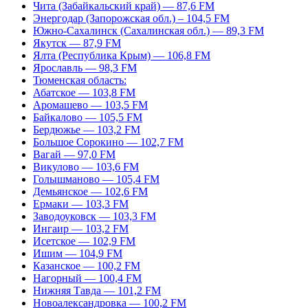
Чита (Забайкальский край) — 87,6 FM
Энергодар (Запорожская обл.) – 104,5 FM
Южно-Сахалинск (Сахалинская обл.) — 89,3 FM
Якутск — 87,9 FM
Ялта (Республика Крым) — 106,8 FM
Ярославль — 98,3 FM
Тюменская область:
Абатское — 103,8 FM
Аромашево — 103,5 FM
Байкалово — 105,5 FM
Бердюжье — 103,2 FM
Большое Сорокино — 102,7 FM
Вагай — 97,0 FM
Викулово — 103,6 FM
Голышманово — 105,4 FM
Демьянское — 102,6 FM
Ермаки — 103,3 FM
Заводоуковск — 103,3 FM
Ингаир — 103,2 FM
Исетское — 102,9 FM
Ишим — 104,9 FM
Казанское — 100,2 FM
Нагорный — 100,4 FM
Нижняя Тавда — 101,2 FM
Новоалександровка — 100,2 FM