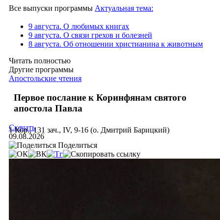
Все выпуски программы
Актуальная тема:
9 августа. О любимых книгах
9 августа. О связи грехов и болезней
8 августа. Об отношении христианина к животным
Читать полностью
Другие программы
Апостольские чтения
Первое послание к Коринфянам святого
апостола Павла
Скачать
1 Кор., 131 зач., IV, 9-16 (о. Дмитрий Барицкий)
09.08.2026
Поделиться