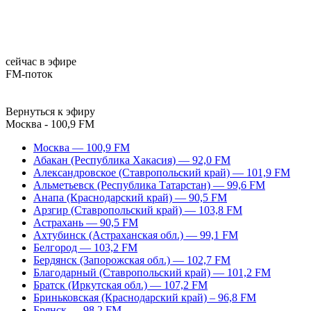
сейчас в эфире
FM-поток
Вернуться к эфиру
Москва - 100,9 FM
Москва — 100,9 FM
Абакан (Республика Хакасия) — 92,0 FM
Александровское (Ставропольский край) — 101,9 FM
Альметьевск (Республика Татарстан) — 99,6 FM
Анапа (Краснодарский край) — 90,5 FM
Арзгир (Ставропольский край) — 103,8 FM
Астрахань — 90,5 FM
Ахтубинск (Астраханская обл.) — 99,1 FM
Белгород — 103,2 FM
Бердянск (Запорожская обл.) — 102,7 FM
Благодарный (Ставропольский край) — 101,2 FM
Братск (Иркутская обл.) — 107,2 FM
Бриньковская (Краснодарский край) – 96,8 FM
Брянск — 98,2 FM