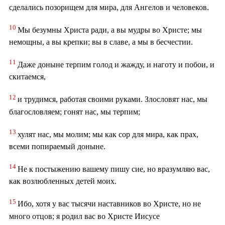
сделались позорищем для мира, для Ангелов и человеков.
10
Мы безумны Христа ради, а вы мудры во Христе; мы
немощны, а вы крепки; вы в славе, а мы в бесчестии.
11
Даже доныне терпим голод и жажду, и наготу и побои, и
скитаемся,
12
и трудимся, работая своими руками. Злословят нас, мы
благословляем; гонят нас, мы терпим;
13
хулят нас, мы молим; мы как сор для мира, как прах,
всеми попираемый доныне.
14
Не к постыжению вашему пишу сие, но вразумляю вас,
как возлюбленных детей моих.
15
Ибо, хотя у вас тысячи наставников во Христе, но не
много отцов; я родил вас во Христе Иисусе