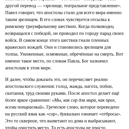
другой перевод — «зрелище, театральное представление».
Павел говорит, что апостолы стали для всего мира именно
таким зрелищем. В его словах чувствуется отсылка к
римскому триумфальному шествию. Когда полководец
возвращался с победой, он проводил по городу парад своих
войск. В самом конце этого шествия гнали пленных
вражеских вождей. Они и становились зрелищем для
толпы. Униженные, осмеянные, обречённые на смерть. Вот
именно такое место, по словам Павла, Бог назначил
апостолам в этом мире.
И далее, чтобы доказать это, он перечисляет реалии
апостольского служения: голод, жажда, нагота, побои,
скитания, труд своими руками. После апостол делает ещё
более яркое сравнение:
«Мы, как сор для мира, как прах,
всеми попираемый»
. Греческое слово, которое переведено
на русский язык как «сор», буквально означает «отбросы».
Это то скверное, что выметают из дома и выбрасывают,
чтобы очистить место. То есть апостолы не просто