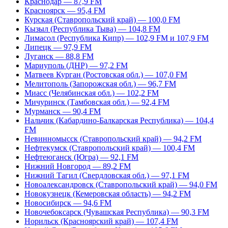
Краснодар — 87,9 FM
Красноярск — 95,4 FM
Курская (Ставропольский край) — 100,0 FM
Кызыл (Республика Тыва) — 104,8 FM
Лимасол (Республика Кипр) — 102,9 FM и 107,9 FM
Липецк — 97,9 FM
Луганск — 88,8 FM
Мариуполь (ДНР) — 97,2 FM
Матвеев Курган (Ростовская обл.) — 107,0 FM
Мелитополь (Запорожская обл.) — 96,7 FM
Миасс (Челябинская обл.) — 102,2 FM
Мичуринск (Тамбовская обл.) — 92,4 FM
Мурманск — 90,4 FM
Нальчик (Кабардино-Балкарская Республика) — 104,4
FM
Невинномысск (Ставропольский край) — 94,2 FM
Нефтекумск (Ставропольский край) — 100,4 FM
Нефтеюганск (Югра) — 92,1 FM
Нижний Новгород — 89,2 FM
Нижний Тагил (Свердловская обл.) — 97,1 FM
Новоалександровск (Ставропольский край) — 94,0 FM
Новокузнецк (Кемеровская область) — 94,2 FM
Новосибирск — 94,6 FM
Новочебоксарск (Чувашская Республика) — 90,3 FM
Норильск (Красноярский край) — 107,4 FM