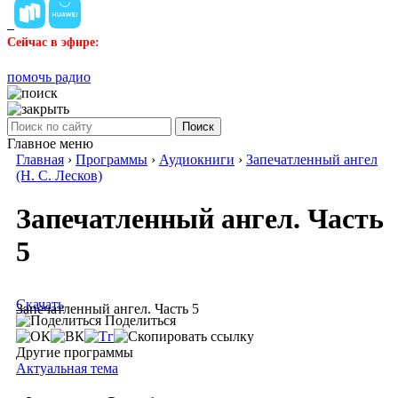
Сейчас в эфире:
помочь радио
Поиск
Главное меню
Главная
›
Программы
›
Аудиокниги
›
Запечатленный ангел
(Н. С. Лесков)
Запечатленный ангел. Часть
5
Скачать
Запечатленный ангел. Часть 5
Поделиться
Другие программы
Актуальная тема