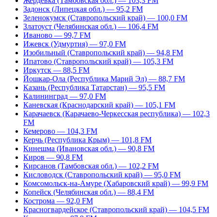
Жердевка (Тамбовская обл.) — 103,3 FM
Задонск (Липецкая обл.) — 95,2 FM
Зеленокумск (Ставропольский край) — 100,0 FM
Златоуст (Челябинская обл.) — 106,4 FM
Иваново — 99,7 FM
Ижевск (Удмуртия) — 97,0 FM
Изобильный (Ставропольский край) — 94,8 FM
Ипатово (Ставропольский край) — 105,3 FM
Иркутск — 88,5 FM
Йошкар-Ола (Республика Марий Эл) — 88,7 FM
Казань (Республика Татарстан) — 95,5 FM
Калининград — 97,0 FM
Каневская (Краснодарский край) — 105,1 FM
Карачаевск (Карачаево-Черкесская республика) — 102,3
FM
Кемерово — 104,3 FM
Керчь (Республика Крым) — 101,8 FM
Кинешма (Ивановская обл.) — 90,8 FM
Киров — 90,8 FM
Кирсанов (Тамбовская обл.) — 102,2 FM
Кисловодск (Ставропольский край) — 95,0 FM
Комсомольск-на-Амуре (Хабаровский край) — 99,9 FM
Копейск (Челябинская обл.) — 88,4 FM
Кострома — 92,0 FM
Красногвардейское (Ставропольский край) — 104,5 FM