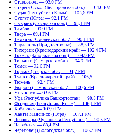
Ставрополь — 93,0 FM
Старый Оскол (Белгородская обл.) — 104,0 FM
Судак (Республика Крым) — 105,6 FM
Сургут (Югра) — 92,1 FM
Сызрань (Самарская обл.) — 98,3 FM
Тамбов — 99,9 FM
Тверь — 89,4 FM
Тёмкино (Смоленская обл.) — 96,1 FM
Тирасполь (Приднестровье) — 88,3 FM
Тихорецк (Краснодарский край) — 102,4 FM
Токмак (Запорожская обл.) — 104,9 FM
Тольятти (Самарская обл.) — 94,9 FM
Томск — 92,6 FM
Торжок (Тверская обл.) — 94,7 FM
Туапсе (Краснодарский край) — 106,5
Тюмень — 92,4 FM
Уварово (Тамбовская обл.) — 100,6 FM
Ульяновск — 93,6 FM
Уфа (Республика Башкортостан) — 98,8 FM
Феодосия (Республика Крым) — 106,1 FM
Хабаровск — 107,9 FM
Ханты-Мансийск (Югра) — 107,1 FM
Чебоксары (Чувашская Республика) — 90,3 FM
Челябинск — 88,4 FM
Череповец (Вологодская обл.) — 106,7 FM