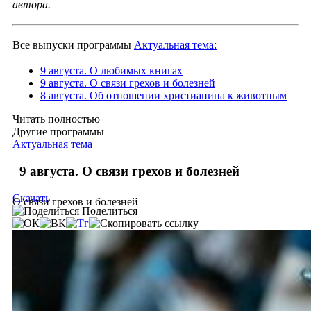
автора.
Все выпуски программы
Актуальная тема:
9 августа. О любимых книгах
9 августа. О связи грехов и болезней
8 августа. Об отношении христианина к животным
Читать полностью
Другие программы
Актуальная тема
9 августа. О связи грехов и болезней
Скачать
О связи грехов и болезней
Поделиться