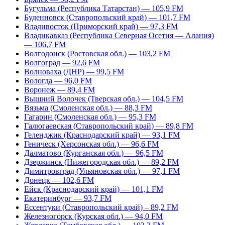
Бугульма (Республика Татарстан) — 105,9 FM
Буденновск (Ставропольский край) — 101,7 FM
Владивосток (Приморский край) — 97,3 FM
Владикавказ (Республика Северная Осетия — Алания)
— 106,7 FM
Волгодонск (Ростовская обл.) — 103,2 FM
Волгоград — 92,6 FM
Волноваха (ДНР) — 99,5 FM
Вологда — 96,0 FM
Воронеж — 89,4 FM
Вышний Волочек (Тверская обл.) — 104,5 FM
Вязьма (Смоленская обл.) — 88,3 FM
Гагарин (Смоленская обл.) — 95,3 FM
Галюгаевская (Ставропольский край) — 89,8 FM
Геленджик (Краснодарский край) — 93,1 FM
Геническ (Херсонская обл.) — 96,6 FM
Далматово (Курганская обл.) — 96,5 FM
Дзержинск (Нижегородская обл.) — 89,2 FM
Димитровград (Ульяновская обл.) — 97,1 FM
Донецк — 102,6 FM
Ейск (Краснодарский край) — 101,1 FM
Екатеринбург — 93,7 FM
Ессентуки (Ставропольский край) – 89,2 FM
Железногорск (Курская обл.) — 94,0 FM