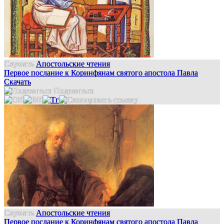
Слушать
Апостольские чтения
Первое послание к Коринфянам святого апостола Павла
Скачать
Поделиться
Слушать
Апостольские чтения
Первое послание к Коринфянам святого апостола Павла