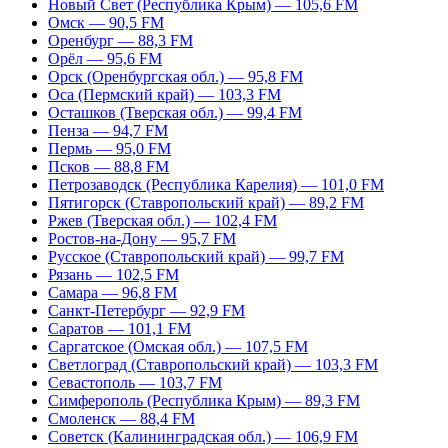
Новый Свет (Республика Крым) — 105,6 FM
Омск — 90,5 FM
Оренбург — 88,3 FM
Орёл — 95,6 FM
Орск (Оренбургская обл.) — 95,8 FM
Оса (Пермский край) — 103,3 FM
Осташков (Тверская обл.) — 99,4 FM
Пенза — 94,7 FM
Пермь — 95,0 FM
Псков — 88,8 FM
Петрозаводск (Республика Карелия) — 101,0 FM
Пятигорск (Ставропольский край) — 89,2 FM
Ржев (Тверская обл.) — 102,4 FM
Ростов-на-Дону — 95,7 FM
Русское (Ставропольский край) — 99,7 FM
Рязань — 102,5 FM
Самара — 96,8 FM
Санкт-Петербург — 92,9 FM
Саратов — 101,1 FM
Саргатское (Омская обл.) — 107,5 FM
Светлоград (Ставропольский край) — 103,3 FM
Севастополь — 103,7 FM
Симферополь (Республика Крым) — 89,3 FM
Смоленск — 88,4 FM
Советск (Калининградская обл.) — 106,9 FM