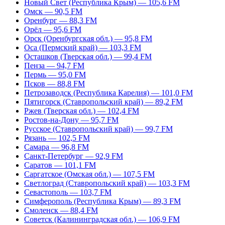
Новый Свет (Республика Крым) — 105,6 FM
Омск — 90,5 FM
Оренбург — 88,3 FM
Орёл — 95,6 FM
Орск (Оренбургская обл.) — 95,8 FM
Оса (Пермский край) — 103,3 FM
Осташков (Тверская обл.) — 99,4 FM
Пенза — 94,7 FM
Пермь — 95,0 FM
Псков — 88,8 FM
Петрозаводск (Республика Карелия) — 101,0 FM
Пятигорск (Ставропольский край) — 89,2 FM
Ржев (Тверская обл.) — 102,4 FM
Ростов-на-Дону — 95,7 FM
Русское (Ставропольский край) — 99,7 FM
Рязань — 102,5 FM
Самара — 96,8 FM
Санкт-Петербург — 92,9 FM
Саратов — 101,1 FM
Саргатское (Омская обл.) — 107,5 FM
Светлоград (Ставропольский край) — 103,3 FM
Севастополь — 103,7 FM
Симферополь (Республика Крым) — 89,3 FM
Смоленск — 88,4 FM
Советск (Калининградская обл.) — 106,9 FM