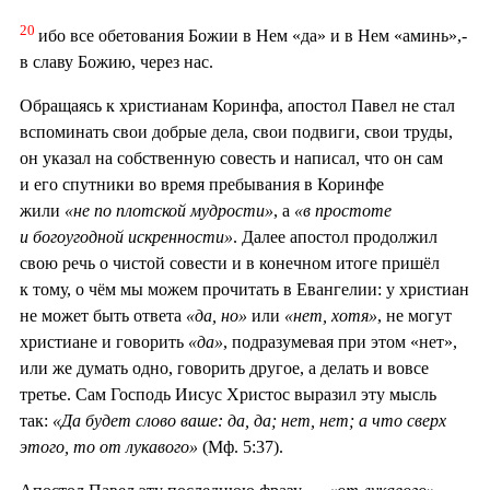
20
ибо все обетования Божии в Нем «да» и в Нем «аминь»,-
в славу Божию, через нас.
Обращаясь к христианам Коринфа, апостол Павел не стал
вспоминать свои добрые дела, свои подвиги, свои труды,
он указал на собственную совесть и написал, что он сам
и его спутники во время пребывания в Коринфе
жили
«не по плотской мудрости»
, а
«в простоте
и богоугодной искренности»
. Далее апостол продолжил
свою речь о чистой совести и в конечном итоге пришёл
к тому, о чём мы можем прочитать в Евангелии: у христиан
не может быть ответа
«да, но»
или
«нет, хотя»
, не могут
христиане и говорить
«да»
, подразумевая при этом «нет»,
или же думать одно, говорить другое, а делать и вовсе
третье. Сам Господь Иисус Христос выразил эту мысль
так:
«Да будет слово ваше: да, да; нет, нет; а что сверх
этого, то от лукавого»
(Мф. 5:37).