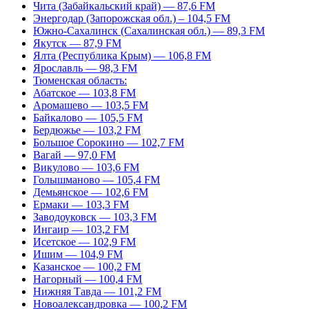
Чита (Забайкальский край) — 87,6 FM
Энергодар (Запорожская обл.) – 104,5 FM
Южно-Сахалинск (Сахалинская обл.) — 89,3 FM
Якутск — 87,9 FM
Ялта (Республика Крым) — 106,8 FM
Ярославль — 98,3 FM
Тюменская область:
Абатское — 103,8 FM
Аромашево — 103,5 FM
Байкалово — 105,5 FM
Бердюжье — 103,2 FM
Большое Сорокино — 102,7 FM
Вагай — 97,0 FM
Викулово — 103,6 FM
Голышманово — 105,4 FM
Демьянское — 102,6 FM
Ермаки — 103,3 FM
Заводоуковск — 103,3 FM
Ингаир — 103,2 FM
Исетское — 102,9 FM
Ишим — 104,9 FM
Казанское — 100,2 FM
Нагорный — 100,4 FM
Нижняя Тавда — 101,2 FM
Новоалександровка — 100,2 FM