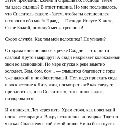
Затем преклонил колени и спрашиваю: Господи, зачем
ты здесь сидишь? В ответ тишина. Но мне послышалось,
что Спаситель сказал: «Затем, чтобы ты остановился
и спросил обо мне!» Правда... Господи Иисусе Христе,
Сыне Божий, помилуй меня, грешного!
Скоро служба. Как там мой велосипед? Не угнали?
От храма вниз по шоссе к речке Сходне — это почти
слалом! Крутой маршрут! А сзади накрывает колокольный
звон ко всенощной. По мере спуска к реке заметно
холодает. Бом, бом, бом... — слышится благовест с горы,
уже далекий и не обязательный. Нет, надо приехать сюда
в воскресение к Литургии, посмотреть всё как следует,
причаститься, и со Спасителем, что в нише сидит,
поздороваться!
И я приехал. Лет через пять. Храм стоял, как новенький
после реставрации. Вокруг толпились иномарки. Тщетно
я искал Спасителя в той самой нише. Ниша была пуста.