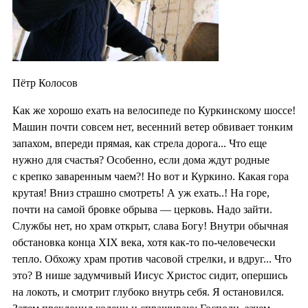
Пётр Колосов
Как же хорошо ехать на велосипеде по Куркинскому шоссе!
Машин почти совсем нет, весенний ветер обвивает тонким
запахом, впереди прямая, как стрела дорога... Что еще
нужно для счастья? Особенно, если дома ждут родные
с крепко заваренным чаем?! Но вот и Куркино. Какая гора
крутая! Вниз страшно смотреть! А уж ехать..! На горе,
почти на самой бровке обрыва — церковь. Надо зайти.
Службы нет, но храм открыт, слава Богу! Внутри обычная
обстановка конца XIX века, хотя как-то по-человечески
тепло. Обхожу храм против часовой стрелки, и вдруг... Что
это? В нише задумчивый Иисус Христос сидит, опершись
на локоть, и смотрит глубоко внутрь себя. Я остановился.