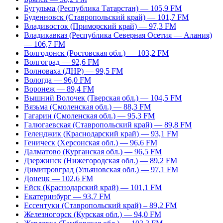
Бугульма (Республика Татарстан) — 105,9 FM
Буденновск (Ставропольский край) — 101,7 FM
Владивосток (Приморский край) — 97,3 FM
Владикавказ (Республика Северная Осетия — Алания)
— 106,7 FM
Волгодонск (Ростовская обл.) — 103,2 FM
Волгоград — 92,6 FM
Волноваха (ДНР) — 99,5 FM
Вологда — 96,0 FM
Воронеж — 89,4 FM
Вышний Волочек (Тверская обл.) — 104,5 FM
Вязьма (Смоленская обл.) — 88,3 FM
Гагарин (Смоленская обл.) — 95,3 FM
Галюгаевская (Ставропольский край) — 89,8 FM
Геленджик (Краснодарский край) — 93,1 FM
Геническ (Херсонская обл.) — 96,6 FM
Далматово (Курганская обл.) — 96,5 FM
Дзержинск (Нижегородская обл.) — 89,2 FM
Димитровград (Ульяновская обл.) — 97,1 FM
Донецк — 102,6 FM
Ейск (Краснодарский край) — 101,1 FM
Екатеринбург — 93,7 FM
Ессентуки (Ставропольский край) – 89,2 FM
Железногорск (Курская обл.) — 94,0 FM