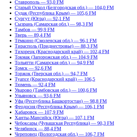
Ставрополь — 93,0 FM
Старый Оскол (Белгородская обл.) — 104,0 FM
Судак (Республика Крым) — 105,6 FM
Сургут (Югра) — 92,1 FM
Сызрань (Самарская обл.) — 98,3 FM
Тамбов — 99,9 FM
Тверь — 89,4 FM
Тёмкино (Смоленская обл.) — 96,1 FM
Тирасполь (Приднестровье) — 88,3 FM
Тихорецк (Краснодарский край) — 102,4 FM
Токмак (Запорожская обл.) — 104,9 FM
Тольятти (Самарская обл.) — 94,9 FM
Томск — 92,6 FM
Торжок (Тверская обл.) — 94,7 FM
Туапсе (Краснодарский край) — 106,5
Тюмень — 92,4 FM
Уварово (Тамбовская обл.) — 100,6 FM
Ульяновск — 93,6 FM
Уфа (Республика Башкортостан) — 98,8 FM
Феодосия (Республика Крым) — 106,1 FM
Хабаровск — 107,9 FM
Ханты-Мансийск (Югра) — 107,1 FM
Чебоксары (Чувашская Республика) — 90,3 FM
Челябинск — 88,4 FM
Череповец (Вологодская обл.) — 106,7 FM