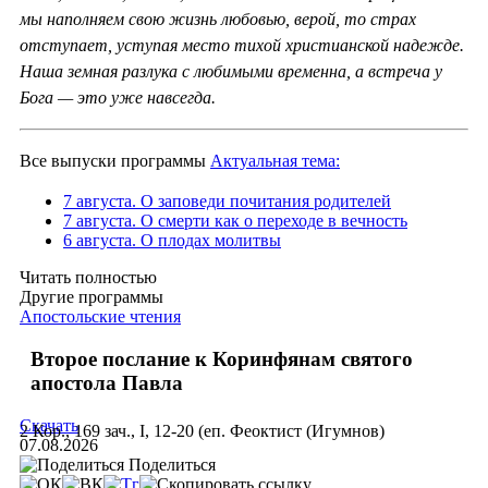
мы наполняем свою жизнь любовью, верой, то страх
отступает, уступая место тихой христианской надежде.
Наша земная разлука с любимыми временна, а встреча у
Бога — это уже навсегда.
Все выпуски программы
Актуальная тема:
7 августа. О заповеди почитания родителей
7 августа. О смерти как о переходе в вечность
6 августа. О плодах молитвы
Читать полностью
Другие программы
Апостольские чтения
Второе послание к Коринфянам святого
апостола Павла
Скачать
2 Кор., 169 зач., I, 12-20 (еп. Феоктист (Игумнов)
07.08.2026
Поделиться