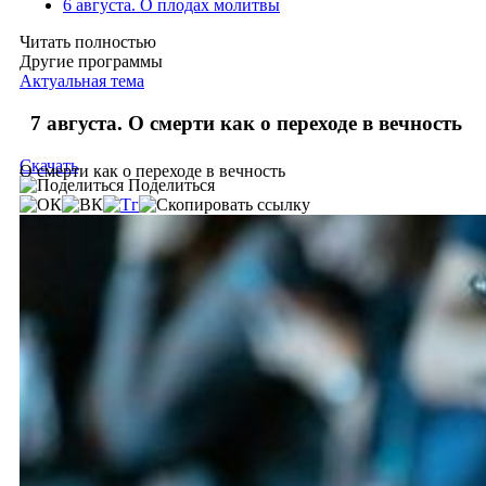
6 августа. О плодах молитвы
Читать полностью
Другие программы
Актуальная тема
7 августа. О смерти как о переходе в вечность
Скачать
О смерти как о переходе в вечность
Поделиться