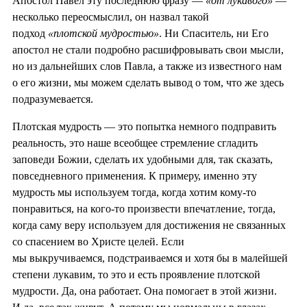
Апостол Павел эту последнюю фразу —
«от лукавого»
—
несколько переосмыслил, он назвал такой
подход
«плотской мудростью»
. Ни Спаситель, ни Его
апостол не стали подробно расшифровывать свои мысли,
но из дальнейших слов Павла, а также из известного нам
о его жизни, мы можем сделать вывод о том, что же здесь
подразумевается.
Плотская мудрость — это попытка немного подправить
реальность, это наше всеобщее стремление сгладить
заповеди Божии, сделать их удобными для, так сказать,
повседневного применения. К примеру, именно эту
мудрость мы используем тогда, когда хотим кому-то
понравиться, на кого-то произвести впечатление, тогда,
когда саму веру используем для достижения не связанных
со спасением во Христе целей. Если
мы выкручиваемся, подстраиваемся и хотя бы в малейшей
степени лукавим, то это и есть проявление плотской
мудрости. Да, она работает. Она помогает в этой жизни.