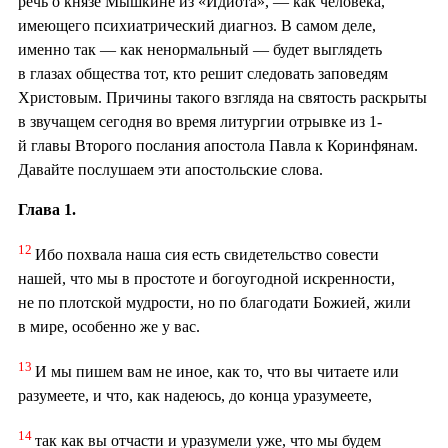
речь о князе Мышкине из «Идиота», — как человека,
имеющего психиатрический диагноз. В самом деле,
именно так — как ненормальный — будет выглядеть
в глазах общества тот, кто решит следовать заповедям
Христовым. Причины такого взгляда на святость раскрыты
в звучащем сегодня во время литургии отрывке из 1-
й главы Второго послания апостола Павла к Коринфянам.
Давайте послушаем эти апостольские слова.
Глава 1.
12
Ибо похвала наша сия есть свидетельство совести
нашей, что мы в простоте и богоугодной искренности,
не по плотской мудрости, но по благодати Божией, жили
в мире, особенно же у вас.
13
И мы пишем вам не иное, как то, что вы читаете или
разумеете, и что, как надеюсь, до конца уразумеете,
14
так как вы отчасти и уразумели уже, что мы будем