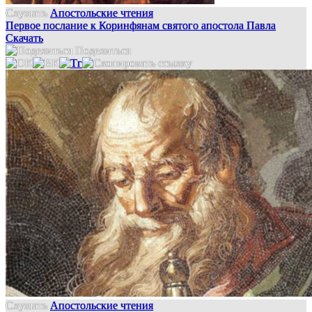
Слушать
Апостольские чтения
Первое послание к Коринфянам святого апостола Павла
Скачать
Поделиться
Слушать
Апостольские чтения