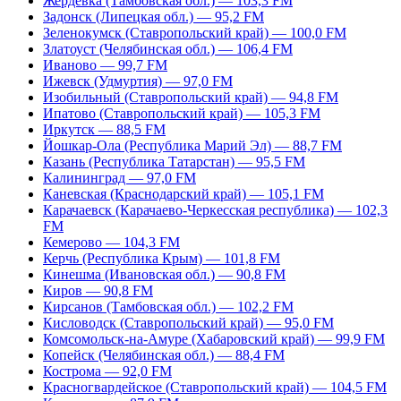
Жердевка (Тамбовская обл.) — 103,3 FM
Задонск (Липецкая обл.) — 95,2 FM
Зеленокумск (Ставропольский край) — 100,0 FM
Златоуст (Челябинская обл.) — 106,4 FM
Иваново — 99,7 FM
Ижевск (Удмуртия) — 97,0 FM
Изобильный (Ставропольский край) — 94,8 FM
Ипатово (Ставропольский край) — 105,3 FM
Иркутск — 88,5 FM
Йошкар-Ола (Республика Марий Эл) — 88,7 FM
Казань (Республика Татарстан) — 95,5 FM
Калининград — 97,0 FM
Каневская (Краснодарский край) — 105,1 FM
Карачаевск (Карачаево-Черкесская республика) — 102,3
FM
Кемерово — 104,3 FM
Керчь (Республика Крым) — 101,8 FM
Кинешма (Ивановская обл.) — 90,8 FM
Киров — 90,8 FM
Кирсанов (Тамбовская обл.) — 102,2 FM
Кисловодск (Ставропольский край) — 95,0 FM
Комсомольск-на-Амуре (Хабаровский край) — 99,9 FM
Копейск (Челябинская обл.) — 88,4 FM
Кострома — 92,0 FM
Красногвардейское (Ставропольский край) — 104,5 FM