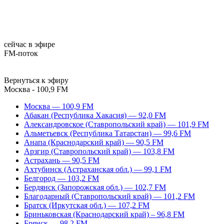
сейчас в эфире
FM-поток
Вернуться к эфиру
Москва - 100,9 FM
Москва — 100,9 FM
Абакан (Республика Хакасия) — 92,0 FM
Александровское (Ставропольский край) — 101,9 FM
Альметьевск (Республика Татарстан) — 99,6 FM
Анапа (Краснодарский край) — 90,5 FM
Арзгир (Ставропольский край) — 103,8 FM
Астрахань — 90,5 FM
Ахтубинск (Астраханская обл.) — 99,1 FM
Белгород — 103,2 FM
Бердянск (Запорожская обл.) — 102,7 FM
Благодарный (Ставропольский край) — 101,2 FM
Братск (Иркутская обл.) — 107,2 FM
Бриньковская (Краснодарский край) – 96,8 FM
Брянск — 98,2 FM