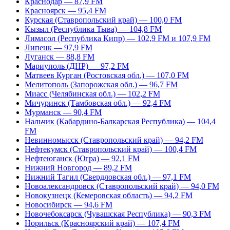
Краснодар — 87,9 FM
Красноярск — 95,4 FM
Курская (Ставропольский край) — 100,0 FM
Кызыл (Республика Тыва) — 104,8 FM
Лимасол (Республика Кипр) — 102,9 FM и 107,9 FM
Липецк — 97,9 FM
Луганск — 88,8 FM
Мариуполь (ДНР) — 97,2 FM
Матвеев Курган (Ростовская обл.) — 107,0 FM
Мелитополь (Запорожская обл.) — 96,7 FM
Миасс (Челябинская обл.) — 102,2 FM
Мичуринск (Тамбовская обл.) — 92,4 FM
Мурманск — 90,4 FM
Нальчик (Кабардино-Балкарская Республика) — 104,4
FM
Невинномысск (Ставропольский край) — 94,2 FM
Нефтекумск (Ставропольский край) — 100,4 FM
Нефтеюганск (Югра) — 92,1 FM
Нижний Новгород — 89,2 FM
Нижний Тагил (Свердловская обл.) — 97,1 FM
Новоалександровск (Ставропольский край) — 94,0 FM
Новокузнецк (Кемеровская область) — 94,2 FM
Новосибирск — 94,6 FM
Новочебоксарск (Чувашская Республика) — 90,3 FM
Норильск (Красноярский край) — 107,4 FM