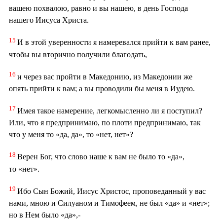
вашею похвалою, равно и вы нашею, в день Господа
нашего Иисуса Христа.
15
И в этой уверенности я намеревался прийти к вам ранее,
чтобы вы вторично получили благодать,
16
и через вас пройти в Македонию, из Македонии же
опять прийти к вам; а вы проводили бы меня в Иудею.
17
Имея такое намерение, легкомысленно ли я поступил?
Или, что я предпринимаю, по плоти предпринимаю, так
что у меня то «да, да», то «нет, нет»?
18
Верен Бог, что слово наше к вам не было то «да»,
то «нет».
19
Ибо Сын Божий, Иисус Христос, проповеданный у вас
нами, мною и Силуаном и Тимофеем, не был «да» и «нет»;
но в Нем было «да»,-