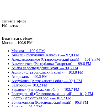
сейчас в эфире
FM-поток
Вернуться к эфиру
Москва - 100,9 FM
Москва — 100,9 FM
Абакан (Республика Хакасия) — 92,0 FM
Александровское (Ставропольский край) — 101,9 FM
Альметьевск (Республика Татарстан) — 99,6 FM
Анапа (Краснодарский край) — 90,5 FM
Арзгир (Ставропольский край) — 103,8 FM
Астрахань — 90,5 FM
Ахтубинск (Астраханская обл.) — 99,1 FM
Белгород — 103,2 FM
Бердянск (Запорожская обл.) — 102,7 FM
Благодарный (Ставропольский край) — 101,2 FM
Братск (Иркутская обл.) — 107,2 FM
Бриньковская (Краснодарский край) – 96,8 FM
Брянск — 98,2 FM