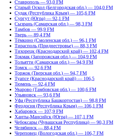
Ставрополь — 93,0 FM
Старый Оскол (Белгородская обл.) — 104,0 FM
Судак (Республика Крым) — 105,6 FM
Сургут (Югра) — 92,1 FM
Сызрань (Самарская обл.) — 98,3 FM
Тамбов — 99,9 FM
Тверь — 89,4 FM
Тёмкино (Смоленская обл.) — 96,1 FM
Тирасполь (Приднестровье) — 88,3 FM
Тихорецк (Краснодарский край) — 102,4 FM
Токмак (Запорожская обл.) — 104,9 FM
Тольятти (Самарская обл.) — 94,9 FM
Томск — 92,6 FM
Торжок (Тверская обл.) — 94,7 FM
Туапсе (Краснодарский край) — 106,5
Тюмень — 92,4 FM
Уварово (Тамбовская обл.) — 100,6 FM
Ульяновск — 93,6 FM
Уфа (Республика Башкортостан) — 98,8 FM
Феодосия (Республика Крым) — 106,1 FM
Хабаровск — 107,9 FM
Ханты-Мансийск (Югра) — 107,1 FM
Чебоксары (Чувашская Республика) — 90,3 FM
Челябинск — 88,4 FM
Череповец (Вологодская обл.) — 106,7 FM