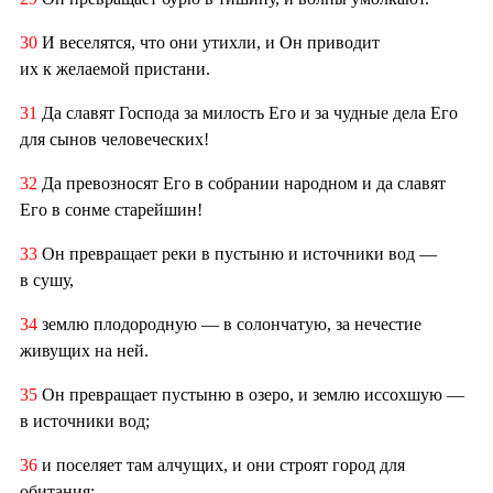
30
И веселятся, что они утихли, и Он приводит
их к желаемой пристани.
31
Да славят Господа за милость Его и за чудные дела Его
для сынов человеческих!
32
Да превозносят Его в собрании народном и да славят
Его в сонме старейшин!
33
Он превращает реки в пустыню и источники вод —
в сушу,
34
землю плодородную — в солончатую, за нечестие
живущих на ней.
35
Он превращает пустыню в озеро, и землю иссохшую —
в источники вод;
36
и поселяет там алчущих, и они строят город для
обитания;