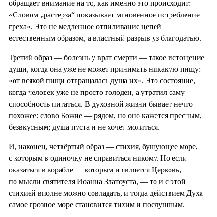
обращает внимание на то, как именно это происходит:
«Словом „растерза“ показывает мгновенное истребление
греха». Это не медленное отпиливание цепей
естественным образом, а властный разрыв уз благодатью.
Третий образ — болезнь у врат смерти — такое истощение
души, когда она уже не может принимать никакую пищу:
«от всякой пищи отвращалась душа их». Это состояние,
когда человек уже не просто голоден, а утратил саму
способность питаться. В духовной жизни бывает нечто
похожее: слово Божие — рядом, но оно кажется пресным,
безвкусным; душа пуста и не хочет молиться.
И, наконец, четвёртый образ — стихия, бушующее море,
с которым в одиночку не справиться никому. Но если
оказаться в корабле — которым и является Церковь,
по мысли святителя Иоанна Златоуста, — то и с этой
стихией вполне можно совладать, и тогда действием Духа
самое грозное море становится тихим и послушным.