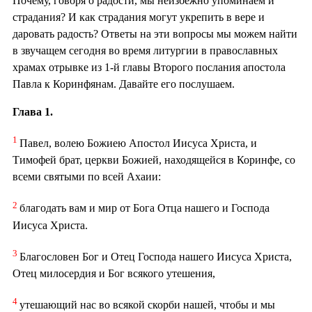
Почему, говоря о радости, мы неизбежно упоминаем и
страдания? И как страдания могут укрепить в вере и
даровать радость? Ответы на эти вопросы мы можем найти
в звучащем сегодня во время литургии в православных
храмах отрывке из 1-й главы Второго послания апостола
Павла к Коринфянам. Давайте его послушаем.
Глава 1.
1
Павел, волею Божиею Апостол Иисуса Христа, и
Тимофей брат, церкви Божией, находящейся в Коринфе, со
всеми святыми по всей Ахаии:
2
благодать вам и мир от Бога Отца нашего и Господа
Иисуса Христа.
3
Благословен Бог и Отец Господа нашего Иисуса Христа,
Отец милосердия и Бог всякого утешения,
4
утешающий нас во всякой скорби нашей, чтобы и мы