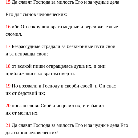
15
Да славят Господа за милость Его и за чудные дела
Его для сынов человеческих:
16
ибо Он сокрушил врата медные и вереи железные
сломил.
17
Безрассудные страдали за беззаконные пути свои
и за неправды свои;
18
от всякой пищи отвращалась душа их, и они
приближались ко вратам смерти.
19
Но воззвали к Господу в скорби своей, и Он спас
их от бедствий их;
20
послал слово Своё и исцелил их, и избавил
их от могил их.
21
Да славят Господа за милость Его и за чудные дела Его
для сынов человеческих!