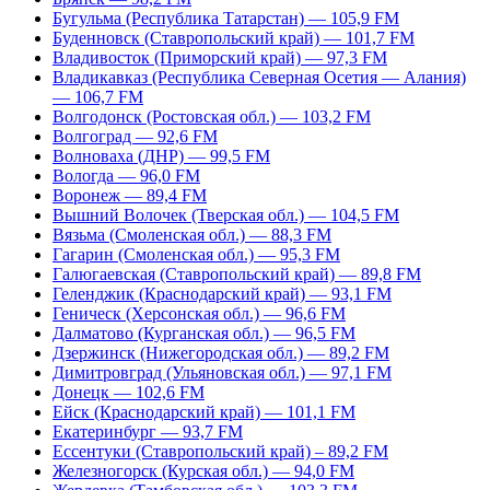
Бугульма (Республика Татарстан) — 105,9 FM
Буденновск (Ставропольский край) — 101,7 FM
Владивосток (Приморский край) — 97,3 FM
Владикавказ (Республика Северная Осетия — Алания)
— 106,7 FM
Волгодонск (Ростовская обл.) — 103,2 FM
Волгоград — 92,6 FM
Волноваха (ДНР) — 99,5 FM
Вологда — 96,0 FM
Воронеж — 89,4 FM
Вышний Волочек (Тверская обл.) — 104,5 FM
Вязьма (Смоленская обл.) — 88,3 FM
Гагарин (Смоленская обл.) — 95,3 FM
Галюгаевская (Ставропольский край) — 89,8 FM
Геленджик (Краснодарский край) — 93,1 FM
Геническ (Херсонская обл.) — 96,6 FM
Далматово (Курганская обл.) — 96,5 FM
Дзержинск (Нижегородская обл.) — 89,2 FM
Димитровград (Ульяновская обл.) — 97,1 FM
Донецк — 102,6 FM
Ейск (Краснодарский край) — 101,1 FM
Екатеринбург — 93,7 FM
Ессентуки (Ставропольский край) – 89,2 FM
Железногорск (Курская обл.) — 94,0 FM