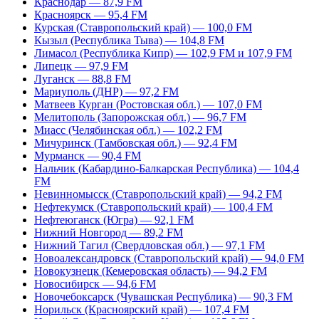
Краснодар — 87,9 FM
Красноярск — 95,4 FM
Курская (Ставропольский край) — 100,0 FM
Кызыл (Республика Тыва) — 104,8 FM
Лимасол (Республика Кипр) — 102,9 FM и 107,9 FM
Липецк — 97,9 FM
Луганск — 88,8 FM
Мариуполь (ДНР) — 97,2 FM
Матвеев Курган (Ростовская обл.) — 107,0 FM
Мелитополь (Запорожская обл.) — 96,7 FM
Миасс (Челябинская обл.) — 102,2 FM
Мичуринск (Тамбовская обл.) — 92,4 FM
Мурманск — 90,4 FM
Нальчик (Кабардино-Балкарская Республика) — 104,4
FM
Невинномысск (Ставропольский край) — 94,2 FM
Нефтекумск (Ставропольский край) — 100,4 FM
Нефтеюганск (Югра) — 92,1 FM
Нижний Новгород — 89,2 FM
Нижний Тагил (Свердловская обл.) — 97,1 FM
Новоалександровск (Ставропольский край) — 94,0 FM
Новокузнецк (Кемеровская область) — 94,2 FM
Новосибирск — 94,6 FM
Новочебоксарск (Чувашская Республика) — 90,3 FM
Норильск (Красноярский край) — 107,4 FM