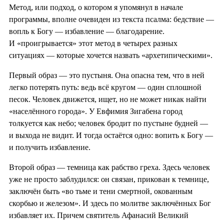
Метод, или подход, о котором я упомянул в начале
программы, вполне очевиден из текста псалма: бедствие —
вопль к Богу — избавление — благодарение.
И «проигрывается» этот метод в четырех разных
ситуациях — которые хочется назвать «архетипическими».
Первый образ — это пустыня. Она опасна тем, что в ней
легко потерять путь: ведь всё кругом — один сплошной
песок. Человек движется, ищет, но не может никак найти
«населённого города». У Евфимия Зигабена город
толкуется как небо; человек бродит по пустыне будней —
и выхода не видит. И тогда остаётся одно: вопить к Богу —
и получить избавление.
Второй образ — темница как рабство греха. Здесь человек
уже не просто заблудился: он связан, прикован к темнице,
заключён быть «во тьме и тени смертной, окованным
скорбью и железом». И здесь по молитве заключённых Бог
избавляет их. Причем святитель Афанасий Великий