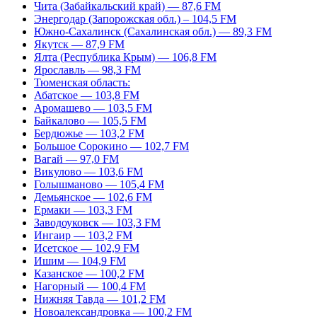
Чита (Забайкальский край) — 87,6 FM
Энергодар (Запорожская обл.) – 104,5 FM
Южно-Сахалинск (Сахалинская обл.) — 89,3 FM
Якутск — 87,9 FM
Ялта (Республика Крым) — 106,8 FM
Ярославль — 98,3 FM
Тюменская область:
Абатское — 103,8 FM
Аромашево — 103,5 FM
Байкалово — 105,5 FM
Бердюжье — 103,2 FM
Большое Сорокино — 102,7 FM
Вагай — 97,0 FM
Викулово — 103,6 FM
Голышманово — 105,4 FM
Демьянское — 102,6 FM
Ермаки — 103,3 FM
Заводоуковск — 103,3 FM
Ингаир — 103,2 FM
Исетское — 102,9 FM
Ишим — 104,9 FM
Казанское — 100,2 FM
Нагорный — 100,4 FM
Нижняя Тавда — 101,2 FM
Новоалександровка — 100,2 FM