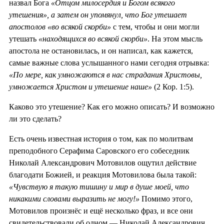
назвал Бога
«Отцом милосердия и Богом всякого
утешения», а затем он упомянул, что Бог утешает
апостолов «во всякой скорби»
с тем, чтобы и они могли
утешать
«находящихся во всякой скорби»
. На этом мысль
апостола не остановилась, и он написал, как кажется,
самые важные слова услышанного нами сегодня отрывка:
«По мере, как умножаются в нас страдания Христовы,
умножается Христом и утешение наше»
(2 Кор. 1:5).
Каково это утешение? Как его можно описать? И возможно
ли это сделать?
Есть очень известная история о том, как по молитвам
преподобного Серафима Саровского его собеседник
Николай Александрович Мотовилов ощутил действие
благодати Божией, и реакция Мотовилова была такой:
«Чувствую я такую тишину и мир в душе моей, что
никакими словами выразить не могу!»
Помимо этого,
Мотовилов произнёс и ещё несколько фраз, и все они
свидетельствовали об одном — Николай Александрович