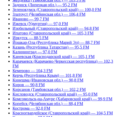
Жердевка (Тамбовская обл.) — 103,3 FM
Задонск (Липецкая обл.) — 95,2 FM
Зеленокумск (Ставропольский край) — 100,0 FM
Златоуст (Челябинская обл.) — 106,4 FM
Иваново — 99,7 FM
Ижевск (Удмуртия) — 97,0 FM
Изобильный (Ставропольский край) — 94,8 FM
Ипатово (Ставропольский край) — 105,3 FM
Иркутск — 88,5 FM
Йошкар-Ола (Республика Марий Эл) — 88,7 FM
Казань (Республика Татарстан) — 95,5 FM
Калининград — 97,0 FM
Каневская (Краснодарский край) — 105,1 FM
Карачаевск (Карачаево-Черкесская республика) — 102,3
FM
Кемерово — 104,3 FM
Керчь (Республика Крым) — 101,8 FM
Кинешма (Ивановская обл.) — 90,8 FM
Киров — 90,8 FM
Кирсанов (Тамбовская обл.) — 102,2 FM
Кисловодск (Ставропольский край) — 95,0 FM
Комсомольск-на-Амуре (Хабаровский край) — 99,9 FM
Копейск (Челябинская обл.) — 88,4 FM
Кострома — 92,0 FM
Красногвардейское (Ставропольский край) — 104,5 FM