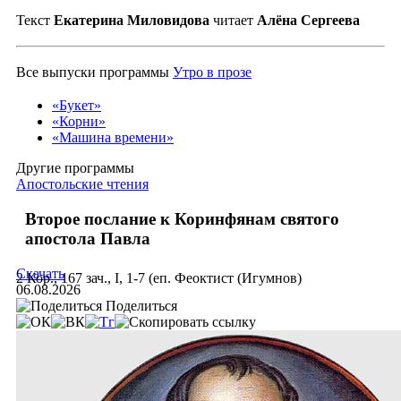
Текст
Екатерина Миловидова
читает
Алёна Сергеева
Все выпуски программы
Утро в прозе
«Букет»
«Корни»
«Машина времени»
Другие программы
Апостольские чтения
Второе послание к Коринфянам святого
апостола Павла
Скачать
2 Кор., 167 зач., I, 1-7 (еп. Феоктист (Игумнов)
06.08.2026
Поделиться