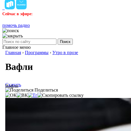
Сейчас в эфире:
помочь радио
Поиск
Главное меню
Главная
›
Программы
›
Утро в прозе
Вафли
Скачать
Вафли
Поделиться