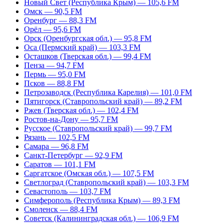
Новый Свет (Республика Крым) — 105,6 FM
Омск — 90,5 FM
Оренбург — 88,3 FM
Орёл — 95,6 FM
Орск (Оренбургская обл.) — 95,8 FM
Оса (Пермский край) — 103,3 FM
Осташков (Тверская обл.) — 99,4 FM
Пенза — 94,7 FM
Пермь — 95,0 FM
Псков — 88,8 FM
Петрозаводск (Республика Карелия) — 101,0 FM
Пятигорск (Ставропольский край) — 89,2 FM
Ржев (Тверская обл.) — 102,4 FM
Ростов-на-Дону — 95,7 FM
Русское (Ставропольский край) — 99,7 FM
Рязань — 102,5 FM
Самара — 96,8 FM
Санкт-Петербург — 92,9 FM
Саратов — 101,1 FM
Саргатское (Омская обл.) — 107,5 FM
Светлоград (Ставропольский край) — 103,3 FM
Севастополь — 103,7 FM
Симферополь (Республика Крым) — 89,3 FM
Смоленск — 88,4 FM
Советск (Калининградская обл.) — 106,9 FM