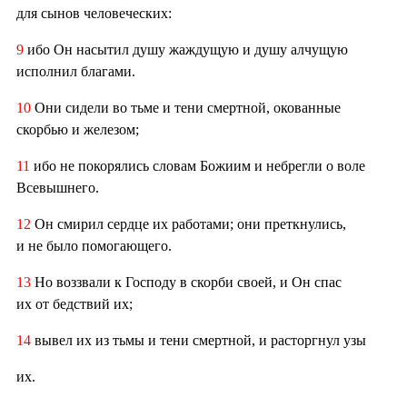
для сынов человеческих:
9
ибо Он насытил душу жаждущую и душу алчущую
исполнил благами.
10
Они сидели во тьме и тени смертной, окованные
скорбью и железом;
11
ибо не покорялись словам Божиим и небрегли о воле
Всевышнего.
12
Он смирил сердце их работами; они преткнулись,
и не было помогающего.
13
Но воззвали к Господу в скорби своей, и Он спас
их от бедствий их;
14
вывел их из тьмы и тени смертной, и расторгнул узы
их.