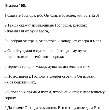
Псалом 106.
1
Славьте Господа, ибо Он благ, ибо вовек милость Его!
2
Так да скажут избавленные Господом, которых
избавил Он от руки врага,
3
и собрал от стран, от востока и запада, от севера и моря.
4
Они блуждали в пустыне по безлюдному пути
и не находили населённого города;
5
терпели голод и жажду, душа их истаевала в них.
6
Но воззвали к Господу в скорби своей, и Он избавил
их от бедствий их,
7
и повёл их прямым путём, чтобы они шли к населённому
городу.
8
Да славят Господа за милость Его и за чудные дела Его