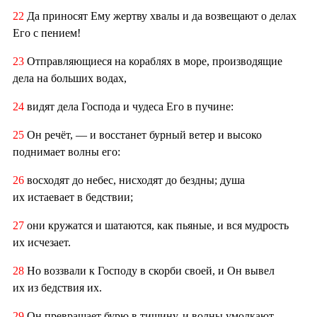
22
Да приносят Ему жертву хвалы и да возвещают о делах
Его с пением!
23
Отправляющиеся на кораблях в море, производящие
дела на больших водах,
24
видят дела Господа и чудеса Его в пучине:
25
Он речёт, — и восстанет бурный ветер и высоко
поднимает волны его:
26
восходят до небес, нисходят до бездны; душа
их истаевает в бедствии;
27
они кружатся и шатаются, как пьяные, и вся мудрость
их исчезает.
28
Но воззвали к Господу в скорби своей, и Он вывел
их из бедствия их.
29
Он превращает бурю в тишину, и волны умолкают.