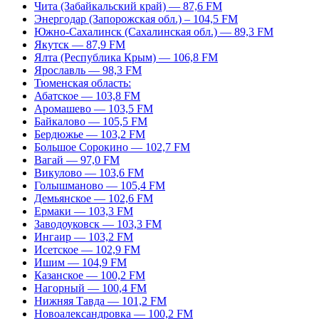
Чита (Забайкальский край) — 87,6 FM
Энергодар (Запорожская обл.) – 104,5 FM
Южно-Сахалинск (Сахалинская обл.) — 89,3 FM
Якутск — 87,9 FM
Ялта (Республика Крым) — 106,8 FM
Ярославль — 98,3 FM
Тюменская область:
Абатское — 103,8 FM
Аромашево — 103,5 FM
Байкалово — 105,5 FM
Бердюжье — 103,2 FM
Большое Сорокино — 102,7 FM
Вагай — 97,0 FM
Викулово — 103,6 FM
Голышманово — 105,4 FM
Демьянское — 102,6 FM
Ермаки — 103,3 FM
Заводоуковск — 103,3 FM
Ингаир — 103,2 FM
Исетское — 102,9 FM
Ишим — 104,9 FM
Казанское — 100,2 FM
Нагорный — 100,4 FM
Нижняя Тавда — 101,2 FM
Новоалександровка — 100,2 FM