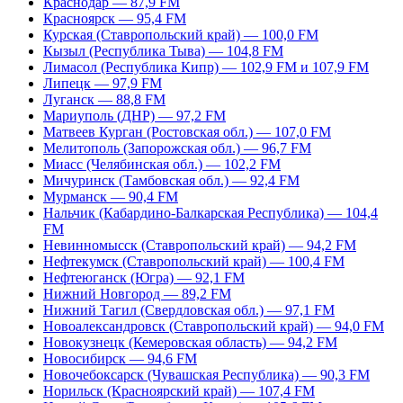
Краснодар — 87,9 FM
Красноярск — 95,4 FM
Курская (Ставропольский край) — 100,0 FM
Кызыл (Республика Тыва) — 104,8 FM
Лимасол (Республика Кипр) — 102,9 FM и 107,9 FM
Липецк — 97,9 FM
Луганск — 88,8 FM
Мариуполь (ДНР) — 97,2 FM
Матвеев Курган (Ростовская обл.) — 107,0 FM
Мелитополь (Запорожская обл.) — 96,7 FM
Миасс (Челябинская обл.) — 102,2 FM
Мичуринск (Тамбовская обл.) — 92,4 FM
Мурманск — 90,4 FM
Нальчик (Кабардино-Балкарская Республика) — 104,4
FM
Невинномысск (Ставропольский край) — 94,2 FM
Нефтекумск (Ставропольский край) — 100,4 FM
Нефтеюганск (Югра) — 92,1 FM
Нижний Новгород — 89,2 FM
Нижний Тагил (Свердловская обл.) — 97,1 FM
Новоалександровск (Ставропольский край) — 94,0 FM
Новокузнецк (Кемеровская область) — 94,2 FM
Новосибирск — 94,6 FM
Новочебоксарск (Чувашская Республика) — 90,3 FM
Норильск (Красноярский край) — 107,4 FM