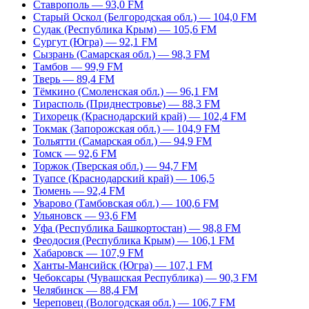
Ставрополь — 93,0 FM
Старый Оскол (Белгородская обл.) — 104,0 FM
Судак (Республика Крым) — 105,6 FM
Сургут (Югра) — 92,1 FM
Сызрань (Самарская обл.) — 98,3 FM
Тамбов — 99,9 FM
Тверь — 89,4 FM
Тёмкино (Смоленская обл.) — 96,1 FM
Тирасполь (Приднестровье) — 88,3 FM
Тихорецк (Краснодарский край) — 102,4 FM
Токмак (Запорожская обл.) — 104,9 FM
Тольятти (Самарская обл.) — 94,9 FM
Томск — 92,6 FM
Торжок (Тверская обл.) — 94,7 FM
Туапсе (Краснодарский край) — 106,5
Тюмень — 92,4 FM
Уварово (Тамбовская обл.) — 100,6 FM
Ульяновск — 93,6 FM
Уфа (Республика Башкортостан) — 98,8 FM
Феодосия (Республика Крым) — 106,1 FM
Хабаровск — 107,9 FM
Ханты-Мансийск (Югра) — 107,1 FM
Чебоксары (Чувашская Республика) — 90,3 FM
Челябинск — 88,4 FM
Череповец (Вологодская обл.) — 106,7 FM