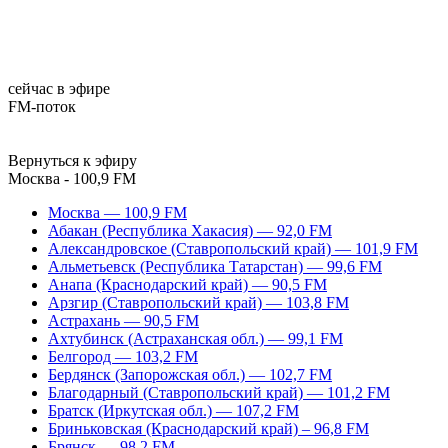
сейчас в эфире
FM-поток
Вернуться к эфиру
Москва - 100,9 FM
Москва — 100,9 FM
Абакан (Республика Хакасия) — 92,0 FM
Александровское (Ставропольский край) — 101,9 FM
Альметьевск (Республика Татарстан) — 99,6 FM
Анапа (Краснодарский край) — 90,5 FM
Арзгир (Ставропольский край) — 103,8 FM
Астрахань — 90,5 FM
Ахтубинск (Астраханская обл.) — 99,1 FM
Белгород — 103,2 FM
Бердянск (Запорожская обл.) — 102,7 FM
Благодарный (Ставропольский край) — 101,2 FM
Братск (Иркутская обл.) — 107,2 FM
Бриньковская (Краснодарский край) – 96,8 FM
Брянск — 98,2 FM