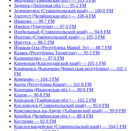
Жердевка (Тамбовская обл.) — 103,3 FM
Задонск (Липецкая обл.) — 95,2 FM
Зеленокумск (Ставропольский край) — 100,0 FM
Златоуст (Челябинская обл.) — 106,4 FM
Иваново — 99,7 FM
Ижевск (Удмуртия) — 97,0 FM
Изобильный (Ставропольский край) — 94,8 FM
Ипатово (Ставропольский край) — 105,3 FM
Иркутск — 88,5 FM
Йошкар-Ола (Республика Марий Эл) — 88,7 FM
Казань (Республика Татарстан) — 95,5 FM
Калининград — 97,0 FM
Каневская (Краснодарский край) — 105,1 FM
Карачаевск (Карачаево-Черкесская республика) — 102,3
FM
Кемерово — 104,3 FM
Керчь (Республика Крым) — 101,8 FM
Кинешма (Ивановская обл.) — 90,8 FM
Киров — 90,8 FM
Кирсанов (Тамбовская обл.) — 102,2 FM
Кисловодск (Ставропольский край) — 95,0 FM
Комсомольск-на-Амуре (Хабаровский край) — 99,9 FM
Копейск (Челябинская обл.) — 88,4 FM
Кострома — 92,0 FM
Красногвардейское (Ставропольский край) — 104,5 FM