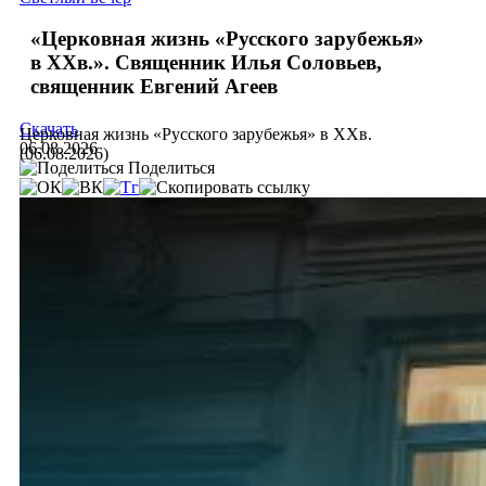
«Церковная жизнь «Русского зарубежья»
в ХХв.». Священник Илья Соловьев,
священник Евгений Агеев
Скачать
Церковная жизнь «Русского зарубежья» в ХХв.
06.08.2026
(06.08.2026)
Поделиться