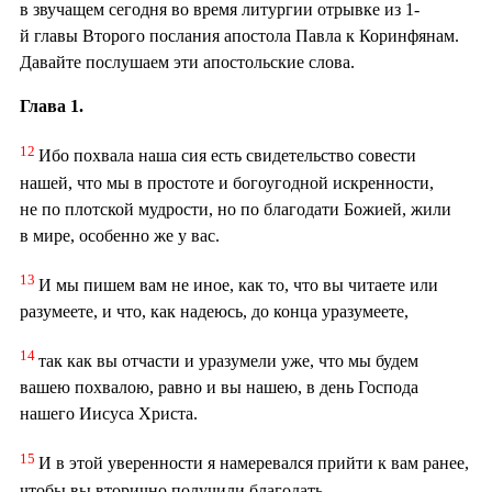
в звучащем сегодня во время литургии отрывке из 1-
й главы Второго послания апостола Павла к Коринфянам.
Давайте послушаем эти апостольские слова.
Глава 1.
12
Ибо похвала наша сия есть свидетельство совести
нашей, что мы в простоте и богоугодной искренности,
не по плотской мудрости, но по благодати Божией, жили
в мире, особенно же у вас.
13
И мы пишем вам не иное, как то, что вы читаете или
разумеете, и что, как надеюсь, до конца уразумеете,
14
так как вы отчасти и уразумели уже, что мы будем
вашею похвалою, равно и вы нашею, в день Господа
нашего Иисуса Христа.
15
И в этой уверенности я намеревался прийти к вам ранее,
чтобы вы вторично получили благодать,