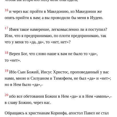
16
и через вас пройти в Македонию, из Македонии же
опять прийти к вам; а вы проводили бы меня в Иудею.
17
Имея такое намерение, легкомысленно ли я поступил?
Или, что я предпринимаю, по плоти предпринимаю, так
что у меня то «да, да», то «нет, нет»?
18
Верен Бог, что слово наше к вам не было то «да»,
то «нет».
19
Ибо Сын Божий, Иисус Христос, проповеданный у вас
нами, мною и Силуаном и Тимофеем, не был «да» и «нет»;
но в Нем было «да»,-
20
ибо все обетования Божии в Нем «да» и в Нем «аминь»,-
в славу Божию, через нас.
Обращаясь к христианам Коринфа, апостол Павел не стал