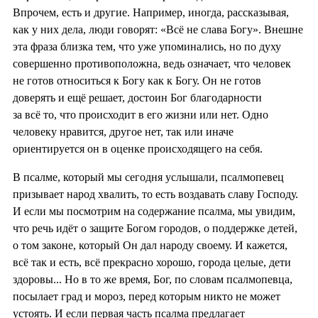
Впрочем, есть и другие. Например, иногда, рассказывая,
как у них дела, люди говорят: «Всё не слава Богу». Внешне
эта фраза близка тем, что уже упоминались, но по духу
совершенно противоположна, ведь означает, что человек
не готов относиться к Богу как к Богу. Он не готов
доверять и ещё решает, достоин Бог благодарности
за всё то, что происходит в его жизни или нет. Одно
человеку нравится, другое нет, так или иначе
ориентируется он в оценке происходящего на себя.
В псалме, который мы сегодня услышали, псалмопевец
призывает народ хвалить, то есть воздавать славу Господу.
И если мы посмотрим на содержание псалма, мы увидим,
что речь идёт о защите Богом городов, о поддержке детей,
о том законе, который Он дал народу своему. И кажется,
всё так и есть, всё прекрасно хорошо, города целые, дети
здоровы... Но в то же время, Бог, по словам псалмопевца,
посылает град и мороз, перед которым никто не может
устоять. И если первая часть псалма предлагает