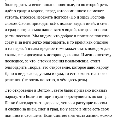
благодарить за вещи вполне понятные, то во второй речь
идёт о граде и морозе, перед которыми никто не может
устоять. (просьба избежать повтора) Но и здесь Господь
словом Своим приводит всё к пользе, ведь и иней, и снег,
и град тают, и земля наполняется водой, которая позволит
расти посевам. Мы видим, что доброе и полезное понятно
сразу и за него легко благодарить, в то время как опасное
и на первый взгляд вредное тоже может стать поводом для
хвалы, если дослушать историю до конца. Именно поэтому
последнее, за что, с точки зрения псалмопевца, стоит
благодарить Творца: это откровение, которое дано народу.
Дано в виде слова, устава и суда, то есть окончательного
решения. (не очень понятно, о чём здесь речь)
Это откровение в Ветхом Завете было призвано показать
народу, что Божии истории нужно дослушивать до конца.
Легко благодарить за здоровье, тепло и растущие посевы
и сложно за иней, снег и град, но у всего в мире есть своя
причина и своя цель. Если смотреть на часть жизни, можно