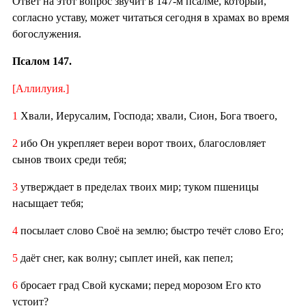
Ответ на этот вопрос звучит в 147-м псалме, который,
согласно уставу, может читаться сегодня в храмах во время
богослужения.
Псалом 147.
[Аллилуия.]
1
Хвали, Иерусалим, Господа; хвали, Сион, Бога твоего,
2
ибо Он укрепляет вереи ворот твоих, благословляет
сынов твоих среди тебя;
3
утверждает в пределах твоих мир; туком пшеницы
насыщает тебя;
4
посылает слово Своё на землю; быстро течёт слово Его;
5
даёт снег, как волну; сыплет иней, как пепел;
6
бросает град Свой кусками; перед морозом Его кто
устоит?