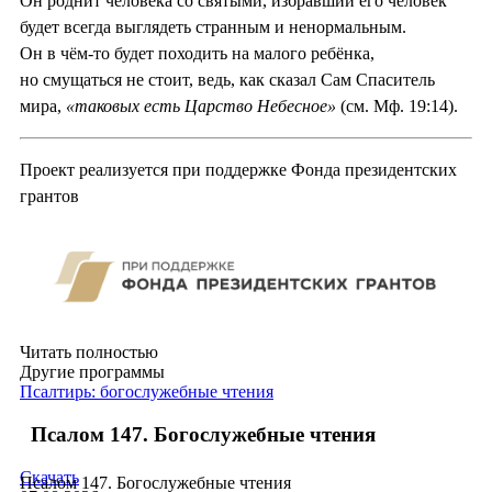
Он роднит человека со святыми, избравший его человек
будет всегда выглядеть странным и ненормальным.
Он в чём-то будет походить на малого ребёнка,
но смущаться не стоит, ведь, как сказал Сам Спаситель
мира,
«таковых есть Царство Небесное»
(см. Мф. 19:14).
Проект реализуется при поддержке Фонда президентских
грантов
Читать полностью
Другие программы
Псалтирь: богослужебные чтения
Псалом 147. Богослужебные чтения
Скачать
Псалом 147. Богослужебные чтения