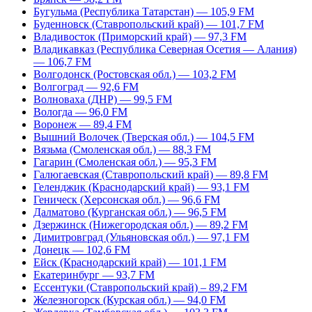
Бугульма (Республика Татарстан) — 105,9 FM
Буденновск (Ставропольский край) — 101,7 FM
Владивосток (Приморский край) — 97,3 FM
Владикавказ (Республика Северная Осетия — Алания)
— 106,7 FM
Волгодонск (Ростовская обл.) — 103,2 FM
Волгоград — 92,6 FM
Волноваха (ДНР) — 99,5 FM
Вологда — 96,0 FM
Воронеж — 89,4 FM
Вышний Волочек (Тверская обл.) — 104,5 FM
Вязьма (Смоленская обл.) — 88,3 FM
Гагарин (Смоленская обл.) — 95,3 FM
Галюгаевская (Ставропольский край) — 89,8 FM
Геленджик (Краснодарский край) — 93,1 FM
Геническ (Херсонская обл.) — 96,6 FM
Далматово (Курганская обл.) — 96,5 FM
Дзержинск (Нижегородская обл.) — 89,2 FM
Димитровград (Ульяновская обл.) — 97,1 FM
Донецк — 102,6 FM
Ейск (Краснодарский край) — 101,1 FM
Екатеринбург — 93,7 FM
Ессентуки (Ставропольский край) – 89,2 FM
Железногорск (Курская обл.) — 94,0 FM