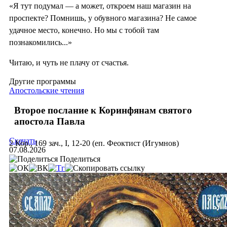
«Я тут подумал — а может, откроем наш магазин на
проспекте? Помнишь, у обувного магазина? Не самое
удачное место, конечно. Но мы с тобой там
познакомились...»
Читаю, и чуть не плачу от счастья.
Другие программы
Апостольские чтения
Второе послание к Коринфянам святого
апостола Павла
Скачать
2 Кор., 169 зач., I, 12-20 (еп. Феоктист (Игумнов)
07.08.2026
Поделиться