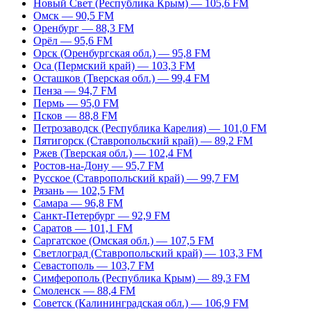
Новый Свет (Республика Крым) — 105,6 FM
Омск — 90,5 FM
Оренбург — 88,3 FM
Орёл — 95,6 FM
Орск (Оренбургская обл.) — 95,8 FM
Оса (Пермский край) — 103,3 FM
Осташков (Тверская обл.) — 99,4 FM
Пенза — 94,7 FM
Пермь — 95,0 FM
Псков — 88,8 FM
Петрозаводск (Республика Карелия) — 101,0 FM
Пятигорск (Ставропольский край) — 89,2 FM
Ржев (Тверская обл.) — 102,4 FM
Ростов-на-Дону — 95,7 FM
Русское (Ставропольский край) — 99,7 FM
Рязань — 102,5 FM
Самара — 96,8 FM
Санкт-Петербург — 92,9 FM
Саратов — 101,1 FM
Саргатское (Омская обл.) — 107,5 FM
Светлоград (Ставропольский край) — 103,3 FM
Севастополь — 103,7 FM
Симферополь (Республика Крым) — 89,3 FM
Смоленск — 88,4 FM
Советск (Калининградская обл.) — 106,9 FM