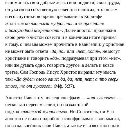
вспоминать свои добрые дела, свои подвиги, свои труды,
он указал на собственную совесть и написал, что он сам
и его спутники во время пребывания в Коринфе
жили
«не по плотской мудрости»
, а
«в простоте
и богоугодной искренности»
. Далее апостол продолжил
свою речь о чистой совести и в конечном итоге пришёл
к тому, о чём мы можем прочитать в Евангелии: у христиан
не может быть ответа
«да, но»
или
«нет, хотя»
, не могут
христиане и говорить
«да»
, подразумевая при этом «нет»,
или же думать одно, говорить другое, а делать и вовсе
третье. Сам Господь Иисус Христос выразил эту мысль
так:
«Да будет слово ваше: да, да; нет, нет; а что сверх
этого, то от лукавого»
(Мф. 5:37).
Апостол Павел эту последнюю фразу —
«от лукавого»
—
несколько переосмыслил, он назвал такой
подход
«плотской мудростью»
. Ни Спаситель, ни Его
апостол не стали подробно расшифровывать свои мысли,
но из дальнейших слов Павла, а также из известного нам