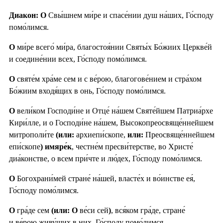
Диакон: О
Свы́шнем ми́ре и спасе́нии душ на́ших, Го́споду
помо́лимся.
О
ми́ре всего́ ми́ра, благостоя́нии Святы́х Бо́жиих Церкве́й
и соедине́нии всех, Го́споду помо́лимся.
О
святе́м хра́ме сем и с ве́рою, благогове́нием и стра́хом
Бо́жиим входя́щих в онь, Го́споду помо́лимся.
О
вели́ком Господи́не и Отце́ на́шем Святе́йшем Патриа́рхе
Кири́лле, и о Господи́не на́шем, Высокопреосвяще́ннейшем
митрополи́те
(или:
архиепи́скопе,
или:
Преосвяще́ннейшем
епи́скопе
) имяре́к
, честне́м пресви́терстве, во Христе́
диа́констве, о всем при́чте и лю́дех, Го́споду помо́лимся.
О
Богохрани́мей стране́ на́шей, власте́х и во́инстве ея́,
Го́споду помо́лимся.
О
гра́де сем
(или: О
ве́си сей
)
, вся́ком гра́де, стране́
и ве́рою живу́щих в них, Го́споду помо́лимся.