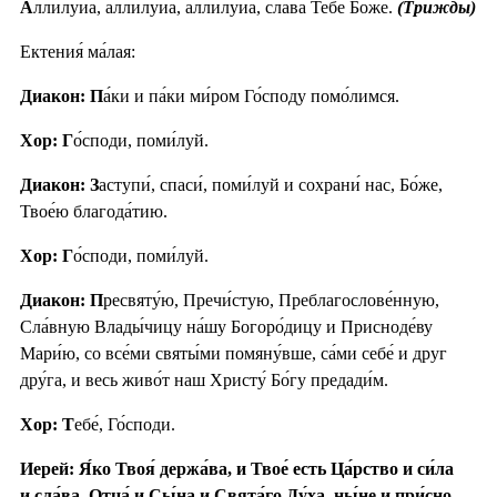
А
ллилу́иа, аллилу́иа, аллилу́иа, сла́ва Тебе́ Бо́же.
(Трижды)
Ектения́ ма́лая:
Диакон: П
а́ки и па́ки ми́ром Го́споду помо́лимся.
Хор: Г
о́споди, поми́луй.
Диакон: З
аступи́, спаси́, поми́луй и сохрани́ нас, Бо́же,
Твое́ю благода́тию.
Хор: Г
о́споди, поми́луй.
Диакон: П
ресвяту́ю, Пречи́стую, Преблагослове́нную,
Сла́вную Влады́чицу на́шу Богоро́дицу и Присноде́ву
Мари́ю, со все́ми святы́ми помяну́вше, са́ми себе́ и друг
дру́га, и весь живо́т наш Христу́ Бо́гу предади́м.
Хор: Т
ебе́, Го́споди.
Иерей: Я́ко Твоя́ держа́ва, и Твое́ есть Ца́рство и си́ла
и сла́ва, Отца́ и Сы́на и Свята́го Ду́ха, ны́не и при́сно