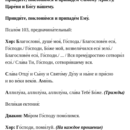
Царе́ви и Бо́гу на́шему.
Прииди́те, поклони́мся и припаде́м Ему́.
Псало́м 103, предначина́тельный:
Хор: Б
лагослови́, душе́ моя́, Го́спода./ Благослове́н еси́,
Го́споди./ Го́споди, Бо́же мой, возвели́чился еси́ зело́./
Благослове́н еси́, Го́споди./ ... / Вся прему́дростию сотвори́л
еси́./ Сла́ва Ти, Го́споди, сотвори́вшему вся.
С
ла́ва Отцу́ и Сы́ну и Свято́му Ду́ху и ны́не и при́сно
и во ве́ки веко́в.
А
ми́нь.
А
ллилу́иа, аллилу́иа, аллилу́иа, сла́ва Тебе́ Бо́же.
(Трижды)
Вели́кая ектения́:
Диакон: М
и́ром Го́споду помо́лимся.
Хор: Г
о́споди, поми́луй.
(На каждое прошение)