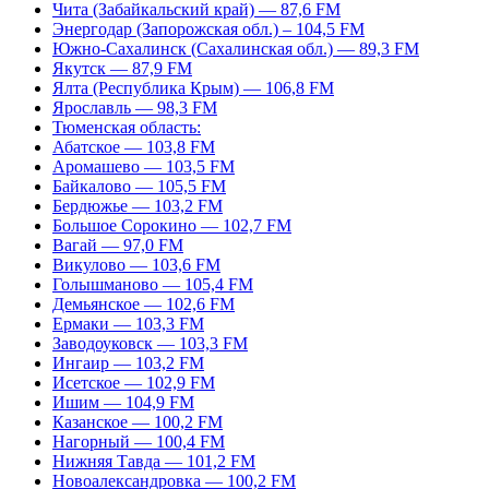
Чита (Забайкальский край) — 87,6 FM
Энергодар (Запорожская обл.) – 104,5 FM
Южно-Сахалинск (Сахалинская обл.) — 89,3 FM
Якутск — 87,9 FM
Ялта (Республика Крым) — 106,8 FM
Ярославль — 98,3 FM
Тюменская область:
Абатское — 103,8 FM
Аромашево — 103,5 FM
Байкалово — 105,5 FM
Бердюжье — 103,2 FM
Большое Сорокино — 102,7 FM
Вагай — 97,0 FM
Викулово — 103,6 FM
Голышманово — 105,4 FM
Демьянское — 102,6 FM
Ермаки — 103,3 FM
Заводоуковск — 103,3 FM
Ингаир — 103,2 FM
Исетское — 102,9 FM
Ишим — 104,9 FM
Казанское — 100,2 FM
Нагорный — 100,4 FM
Нижняя Тавда — 101,2 FM
Новоалександровка — 100,2 FM