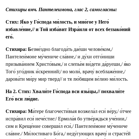
Стихиры вмч. Пантелеимона, глас 2, самогласны:
Стих: Я́ко у Го́спода ми́лость, и мно́гое у Него́
избавле́ние,// и Той изба́вит Изра́иля от всех беззако́ний
его́.
Стихира: Б
езме́здно благода́ть дае́ши челове́ком,/
Пантелеи́моне му́чениче сла́вне,/ и ду́хи отго́ниши
призыва́нием Христо́вым,/ и слепы́м ви́дети да́руеши,/ я́ко
Того́ уго́дник и́скренний;/ но моли́, врачу́ всеблаже́нне,/
дарова́ти ми́ру мир тверд// и тя лю́бящим ве́лию ми́лость.
На 2. Стих: Хвали́те Го́спода вси язы́цы,// похвали́те
Его́ вси лю́дие.
Стихира: М
а́тере благочести́выя возжела́л еси́ ве́ру,/ о́тчее
испра́вил еси́ нече́стие:/ Ермола́я бо утве́рждься уче́нии,/
сим и Креще́ние соверши́л еси́,/ Пантелеи́моне му́чениче
сла́вне./ Ми́лостиваго Бо́га,/ неду́гующих врачу́ и страсте́й