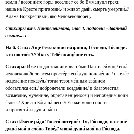
земли́,/ возопи́йте го́ры весе́лие:/ се бо Емману́ил грехи́
на́ша на Кресте́ пригвозди́,/ и живо́т дая́й, смерть умертви́,//
Ада́ма Воскреси́вый, я́ко Человеколю́бец.
Стихиры вмч. Пантелеимона, глас 4, подобен: «Зва́нный
свы́ше...»:
На 6. Стих: А́ще беззако́ния на́зриши, Го́споди, Го́споди,
кто постои́т?// Я́ко у Тебе́ очище́ние есть.
Стихира:
И́
же по достоя́нию/ зван быв Пантелеи́мон,/ егда́
человеколю́бное всем просте́рл еси́ душ попече́ние,/ и теле́с
исцеле́ние показу́я,/ тогда́ тезоиме́нным зва́нием
обогати́лся еси́,/ доброде́тели воздая́ние/ и благоче́стия
возме́здие, му́чениче, обре́т,/ венцено́сец и непобеди́м во́ин
я́влься/ Христа́ Бо́га на́шего.// Его́же моли́ спасти́
и просвети́ти ду́ши на́ша.
Стих: И́мене ра́ди Твоего́ потерпе́х Тя, Го́споди, потерпе́
душа́ моя́ в сло́во Твое́,// упова́ душа́ моя́ на Го́спода.