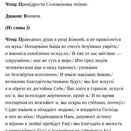
Чтец: П
рему́дрости Соломо́новы чте́ние.
Диакон: В
о́нмем.
(Из главы 3)
Чтец: П
ра́ведных ду́ши в руце́ Бо́жией, и не прико́снется
их му́ка./ Непщева́ни бы́ша во очесе́х безу́мных умре́ти,/
и вмени́ся озлобле́ние исхо́д их./ И е́же от нас ше́ствие —
сокруше́ние,/ они́ же суть в ми́ре./ И́бо пред лице́м
челове́ческим а́ще и му́ку прии́мут,/ упова́ние
их безсме́ртия испо́лнено./ И вма́ле нака́зани бы́вше,/
вели́кими благоде́тельствовани бу́дут,/ я́ко Бог искуси́
я и обре́те их досто́йны Себе́./ Я́ко зла́то в горни́ле, искуси́
их/ и, я́ко всепло́дие же́ртвенное, прия́т я./ И во вре́мя
посеще́ния их возсия́ют/ и, я́ко и́скры по сте́блию, потеку́т./
Су́дят язы́ком и облада́ют людьми́,/ и воцари́тся Госпо́дь
в них во ве́ки./ Наде́ющиися Нань, разуме́ют и́стину/
и ве́рнии в любви́ пребу́дут Ему́;/ я́ко благода́ть и ми́лость
в преподо́бных Его́// и посеще́ние во избра́нных Его́.