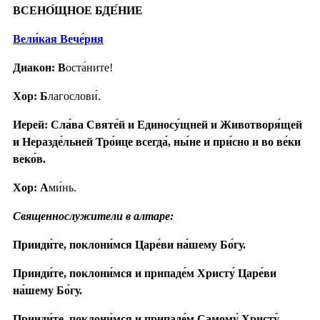
ВСЕНО́ЩНОЕ БДЕ́НИЕ
Вели́кая Вече́рня
Диакон: В
оста́ните!
Хор: Б
лагослови́.
Иерей: Сла́ва Святе́й и Единосу́щней и Животворя́щей
и Неразде́льней Тро́ице всегда́, ны́не и при́сно и во ве́ки
веко́в.
Хор: А
ми́нь.
Священнослужители в алтаре:
Прииди́те, поклони́мся Царе́ви на́шему Бо́гу.
Прииди́те, поклони́мся и припаде́м Христу́ Царе́ви
на́шему Бо́гу.
Прииди́те, поклони́мся и припаде́м Самому́ Христу́,