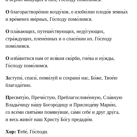
О
благорастворе́нии возду́хов, о изоби́лии плодо́в земны́х
и вре́менех ми́рных, Го́споду помо́лимся.
О
пла́вающих, путеше́ствующих, неду́гующих,
стра́ждущих, плене́нных и о спасе́нии их. Го́споду
помо́лимся.
О
изба́витися нам от вся́кия ско́рби, гне́ва и ну́жды,
Го́споду помо́лимся.
З
аступи́, спаси́, поми́луй и сохрани́ нас, Бо́же, Твое́ю
благода́тию.
П
ресвяту́ю, Пречи́стую, Преблагослове́нную, Сла́вную
Влады́чицу на́шу Богоро́дицу и Присноде́ву Мари́ю,
со все́ми святы́ми помяну́вше, са́ми себе́ и друг дру́га,
и весь живо́т наш Христу́ Бо́гу предади́м.
Хор: Т
ебе́, Го́споди.