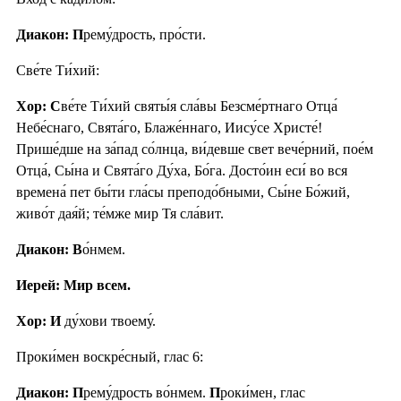
Диакон: П
рему́дрость, про́сти.
Све́те Ти́хий:
Хор: С
ве́те Ти́хий святы́я сла́вы Безсме́ртнаго Отца́
Небе́снаго, Свята́го, Блаже́ннаго, Иису́се Христе́!
Прише́дше на за́пад со́лнца, ви́девше свет вече́рний, пое́м
Отца́, Сы́на и Свята́го Ду́ха, Бо́га. Досто́ин еси́ во вся
времена́ пет бы́ти гла́сы преподо́бными, Сы́не Бо́жий,
живо́т дая́й; те́мже мир Тя сла́вит.
Диакон: В
о́нмем.
Иерей: Мир всем.
Хор: И
ду́хови твоему́.
Проки́мен воскре́сный, глас 6:
Диакон: П
рему́дрость во́нмем.
П
роки́мен, глас