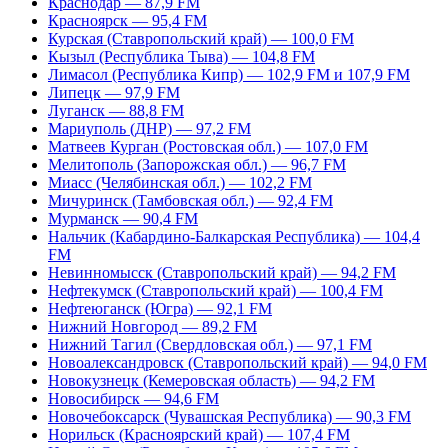
Краснодар — 87,9 FM
Красноярск — 95,4 FM
Курская (Ставропольский край) — 100,0 FM
Кызыл (Республика Тыва) — 104,8 FM
Лимасол (Республика Кипр) — 102,9 FM и 107,9 FM
Липецк — 97,9 FM
Луганск — 88,8 FM
Мариуполь (ДНР) — 97,2 FM
Матвеев Курган (Ростовская обл.) — 107,0 FM
Мелитополь (Запорожская обл.) — 96,7 FM
Миасс (Челябинская обл.) — 102,2 FM
Мичуринск (Тамбовская обл.) — 92,4 FM
Мурманск — 90,4 FM
Нальчик (Кабардино-Балкарская Республика) — 104,4
FM
Невинномысск (Ставропольский край) — 94,2 FM
Нефтекумск (Ставропольский край) — 100,4 FM
Нефтеюганск (Югра) — 92,1 FM
Нижний Новгород — 89,2 FM
Нижний Тагил (Свердловская обл.) — 97,1 FM
Новоалександровск (Ставропольский край) — 94,0 FM
Новокузнецк (Кемеровская область) — 94,2 FM
Новосибирск — 94,6 FM
Новочебоксарск (Чувашская Республика) — 90,3 FM
Норильск (Красноярский край) — 107,4 FM