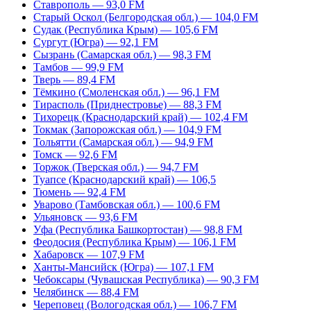
Ставрополь — 93,0 FM
Старый Оскол (Белгородская обл.) — 104,0 FM
Судак (Республика Крым) — 105,6 FM
Сургут (Югра) — 92,1 FM
Сызрань (Самарская обл.) — 98,3 FM
Тамбов — 99,9 FM
Тверь — 89,4 FM
Тёмкино (Смоленская обл.) — 96,1 FM
Тирасполь (Приднестровье) — 88,3 FM
Тихорецк (Краснодарский край) — 102,4 FM
Токмак (Запорожская обл.) — 104,9 FM
Тольятти (Самарская обл.) — 94,9 FM
Томск — 92,6 FM
Торжок (Тверская обл.) — 94,7 FM
Туапсе (Краснодарский край) — 106,5
Тюмень — 92,4 FM
Уварово (Тамбовская обл.) — 100,6 FM
Ульяновск — 93,6 FM
Уфа (Республика Башкортостан) — 98,8 FM
Феодосия (Республика Крым) — 106,1 FM
Хабаровск — 107,9 FM
Ханты-Мансийск (Югра) — 107,1 FM
Чебоксары (Чувашская Республика) — 90,3 FM
Челябинск — 88,4 FM
Череповец (Вологодская обл.) — 106,7 FM