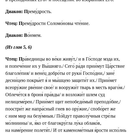
Диакон: П
рему́дрость.
Чтец: П
рему́дрости Соломо́новы чте́ние.
Диакон: В
о́нмем.
(Из глав 5, 6)
Чтец: П
ра́ведницы во ве́ки живу́т,/ и в Го́споде мзда их,
и попече́ние их у Вы́шняго./ Сего́ ра́ди прии́мут Ца́рствие
благоле́пия/ и вене́ц добро́ты от руки́ Госпо́дни,/ зане́
десни́цею покры́ет я́ и мы́шцею защити́т их./ Прии́мет
всеору́жие рве́ние свое́/ и вооружи́т тварь в месть враго́м./
Облече́тся в броня́ пра́вды/ и возложи́т шлем суд
нелицеме́рен./ Прии́мет щит непобеди́мый преподо́бие,/
поостри́т же напра́сный гнев во ору́жие,/ спобо́рет же
с ним мир на безу́мныя./ По́йдут праволу́чныя стре́лы
мо́лниины/ и, я́ко от благокру́гла лу́ка облако́в,
на наме́рение полетя́т./ И от каменоме́тныя я́рости испо́лнь