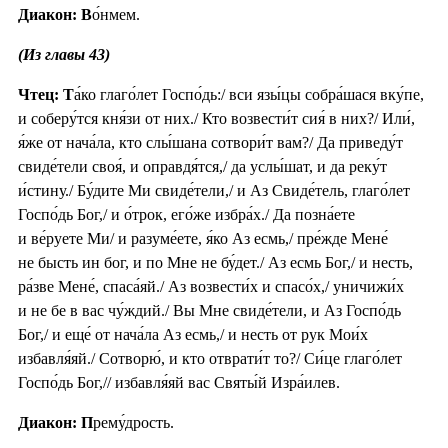
Диакон: В
о́нмем.
(Из главы 43)
Чтец: Т
а́ко глаго́лет Госпо́дь:/ вси язы́цы собра́шася вку́пе,
и соберу́тся кня́зи от них./ Кто возвести́т сия́ в них?/ Или́,
я́же от нача́ла, кто слы́шана сотвори́т вам?/ Да приведу́т
свиде́тели своя́, и оправдя́тся,/ да услы́шат, и да реку́т
и́стину./ Бу́дите Ми свиде́тели,/ и Аз Свиде́тель, глаго́лет
Госпо́дь Бог,/ и о́трок, его́же избра́х./ Да позна́ете
и ве́руете Ми/ и разуме́ете, я́ко Аз есмь,/ пре́жде Мене́
не бысть ин бог, и по Мне не бу́дет./ Аз есмь Бог,/ и несть,
ра́зве Мене́, спаса́яй./ Аз возвести́х и спасо́х,/ уничижи́х
и не бе в вас чу́ждий./ Вы Мне свиде́тели, и Аз Госпо́дь
Бог,/ и еще́ от нача́ла Аз есмь,/ и несть от рук Мои́х
избавля́яй./ Сотворю́, и кто отврати́т то?/ Си́це глаго́лет
Госпо́дь Бог,// избавля́яй вас Святы́й Изра́илев.
Диакон: П
рему́дрость.