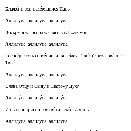
Б
лаже́ни вси наде́ющиися Нань.
А
ллилу́иа, аллилу́иа, аллилу́иа.
В
оскресни́, Го́споди, спаси́ мя, Бо́же мой.
А
ллилу́иа, аллилу́иа, аллилу́иа.
Г
оспо́дне есть спасе́ние, и на лю́дех Твои́х благослове́ние
Твое́.
А
ллилу́иа, аллилу́иа, аллилу́иа.
С
ла́ва Отцу́ и Сы́ну и Свято́му Ду́ху.
А
ллилу́иа, аллилу́иа, аллилу́иа.
И
ны́не и при́сно и во ве́ки веко́в. Ами́нь.
А
ллилу́иа, аллилу́иа, аллилу́иа.