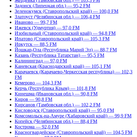
Жердевка (Тамбовская обл.) — 103,3 FM
Задонск (Липецкая обл.) — 95,2 FM
Зеленокумск (Ставропольский край) — 100,0 FM
Златоуст (Челябинская обл.) — 106,4 FM
Иваново — 99,7 FM
Ижевск (Удмуртия) — 97,0 FM
Изобильный (Ставропольский край) — 94,8 FM
Ипатово (Ставропольский край) — 105,3 FM
Иркутск — 88,5 FM
Йошкар-Ола (Республика Марий Эл) — 88,7 FM
Казань (Республика Татарстан) — 95,5 FM
Калининград — 97,0 FM
Каневская (Краснодарский край) — 105,1 FM
Карачаевск (Карачаево-Черкесская республика) — 102,3
FM
Кемерово — 104,3 FM
Керчь (Республика Крым) — 101,8 FM
Кинешма (Ивановская обл.) — 90,8 FM
Киров — 90,8 FM
Кирсанов (Тамбовская обл.) — 102,2 FM
Кисловодск (Ставропольский край) — 95,0 FM
Комсомольск-на-Амуре (Хабаровский край) — 99,9 FM
Копейск (Челябинская обл.) — 88,4 FM
Кострома — 92,0 FM
Красногвардейское (Ставропольский край) — 104,5 FM