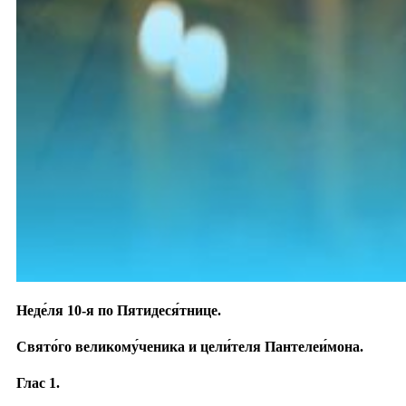
Неде́ля 10-я по Пятидеся́тнице.
Свято́го великому́ченика и цели́теля Пантелеи́мона.
Глас 1.