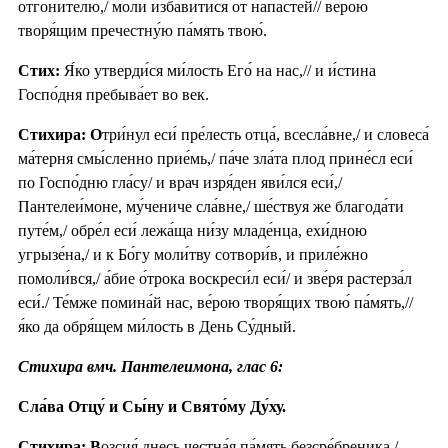
отгони́телю,/ моли́ изба́витися от напа́стей// ве́рою
творя́щим пречестну́ю па́мять твою́.
Стих:
Я́ко утверди́ся ми́лость Его́ на нас,// и и́стина
Госпо́дня пребыва́ет во век.
Стихира: О
три́нул еси́ пре́лесть отца́, всесла́вне,/ и словеса́
ма́терня смы́сленно прие́мь,/ па́че зла́та плод прине́сл еси́
по Госпо́дню гла́су/ и врач изря́ден яви́лся еси́,/
Пантелеи́моне, му́чениче сла́вне,/ ше́ствуя же благода́ти
путе́м,/ обре́л еси́ лежа́ща ни́зу младе́нца, ехи́дною
угрызе́на,/ и к Бо́гу моли́тву сотвори́в, и приле́жно
помоли́вся,/ а́бие о́трока воскреси́л еси́/ и зве́ря растерза́л
еси́./ Те́мже помина́й нас, ве́рою творя́щих твою́ па́мять,//
я́ко да обря́щем ми́лость в День Су́дный.
Стихира вмч. Пантелеимона, глас 6:
Сла́ва Отцу́ и Сы́ну и Свято́му Ду́ху.
Стихира: В
озсия́ днесь честна́я па́мять безсре́бреника,/