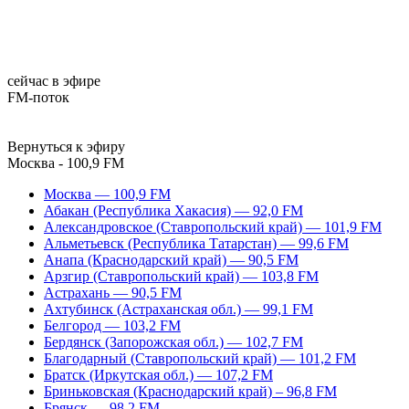
сейчас в эфире
FM-поток
Вернуться к эфиру
Москва - 100,9 FM
Москва — 100,9 FM
Абакан (Республика Хакасия) — 92,0 FM
Александровское (Ставропольский край) — 101,9 FM
Альметьевск (Республика Татарстан) — 99,6 FM
Анапа (Краснодарский край) — 90,5 FM
Арзгир (Ставропольский край) — 103,8 FM
Астрахань — 90,5 FM
Ахтубинск (Астраханская обл.) — 99,1 FM
Белгород — 103,2 FM
Бердянск (Запорожская обл.) — 102,7 FM
Благодарный (Ставропольский край) — 101,2 FM
Братск (Иркутская обл.) — 107,2 FM
Бриньковская (Краснодарский край) – 96,8 FM
Брянск — 98,2 FM