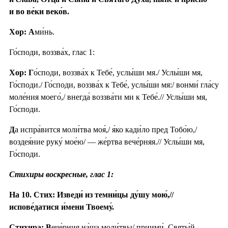
и во ве́ки веко́в.
Хор: А
ми́нь.
Го́споди, воззва́х, глас 1:
Хор: Г
о́споди, воззва́х к Тебе́, услы́ши мя./ Услы́ши мя,
Го́споди./ Го́споди, воззва́х к Тебе́, услы́ши мя:/ вонми́ гла́су
моле́ния моего́,/ внегда́ воззва́ти ми к Тебе́.// Услы́ши мя,
Го́споди.
Д
а испра́вится моли́тва моя́,/ я́ко кади́ло пред Тобо́ю,/
воздея́ние руку́ мое́ю/ — же́ртва вече́рняя.// Услы́ши мя,
Го́споди.
Стихиры воскресные, глас 1:
На 10. Стих: Изведи́ из темни́цы ду́шу мою́,//
испове́датися и́мени Твоему́.
Стихира: В
ече́рния на́ша моли́твы/ приими́, Святы́й