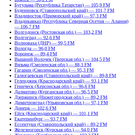
Бугульма (Республика Татарстан) — 105,9 FM
Буденновск (Ставропольский край) — 101,7 FM
Владивосток (Приморский край) — 97,3 FM
Владикавказ (Республика Северная Осетия — Алания)
— 106,7 FM
Волгодонск (Ростовская обл.) — 103,2 FM
Волгоград — 92,6 FM
Волноваха (ДНР) — 99,5 FM
Вологда — 96,0 FM
Воронеж — 89,4 FM
Вышний Волочек (Тверская обл.) — 104,5 FM
Вязьма (Смоленская обл.) — 88,3 FM
Гагарин (Смоленская обл.) — 95,3 FM
Галюгаевская (Ставропольский край) — 89,8 FM
Геленджик (Краснодарский край) — 93,1 FM
Геническ (Херсонская обл.) — 96,6 FM
Далматово (Курганская обл.) — 96,5 FM
Дзержинск (Нижегородская обл.) — 89,2 FM
Димитровград (Ульяновская обл.) — 97,1 FM
Донецк — 102,6 FM
Ейск (Краснодарский край) — 101,1 FM
Екатеринбург — 93,7 FM
Ессентуки (Ставропольский край) – 89,2 FM
Железногорск (Курская обл.) — 94,0 FM