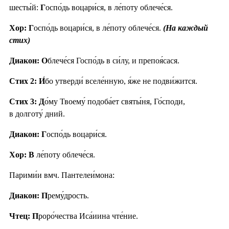
шесты́й:
Г
оспо́дь воцари́ся, в ле́поту облече́ся.
Хор: Г
оспо́дь воцари́ся, в ле́поту облече́ся.
(На каждый
стих)
Диакон: О
блече́ся Госпо́дь в си́лу, и препоя́сася.
Стих 2:
И́
бо утверди́ вселе́нную, я́же не подви́жится.
Стих 3:
Д
о́му Твоему́ подоба́ет святы́ня, Го́споди,
в долготу́ дний.
Диакон: Г
оспо́дь воцари́ся.
Хор: В
ле́поту облече́ся.
Парими́и вмч. Пантелеи́мона:
Диакон: П
рему́дрость.
Чтец: П
роро́чества Иса́иина чте́ние.