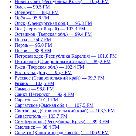
Новый Свет (Республика Крым) — 105,6 FM
Омск — 90,5 FM
Оренбург — 88,3 FM
Орёл — 95,6 FM
Орск (Оренбургская обл.) — 95,8 FM
Оса (Пермский край) — 103,3 FM
Осташков (Тверская обл.) — 99,4 FM
Пенза — 94,7 FM
Пермь — 95,0 FM
Псков — 88,8 FM
Петрозаводск (Республика Карелия) — 101,0 FM
Пятигорск (Ставропольский край) — 89,2 FM
Ржев (Тверская обл.) — 102,4 FM
Ростов-на-Дону — 95,7 FM
Русское (Ставропольский край) — 99,7 FM
Рязань — 102,5 FM
Самара — 96,8 FM
Санкт-Петербург — 92,9 FM
Саратов — 101,1 FM
Саргатское (Омская обл.) — 107,5 FM
Светлоград (Ставропольский край) — 103,3 FM
Севастополь — 103,7 FM
Симферополь (Республика Крым) — 89,3 FM
Смоленск — 88,4 FM
Советск (Калининградская обл.) — 106,9 FM