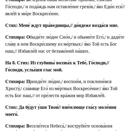
Го́споди,/ и пода́ждь нам оставле́ние грехо́в,/ я́ко Еди́н еси́//
явле́й в ми́ре Воскресе́ние.
Стих: Мене́ ждут пра́ведницы,// до́ндеже возда́си мне.
Стихира: О
быди́те лю́дие Сио́н,/ и обыми́те Его́,/ и дади́те
сла́ву в нем Воскре́сшему из ме́ртвых:/ я́ко Той есть Бог
наш,// Избавле́й нас от беззако́ний на́ших.
На 8. Стих: Из глубины́ воззва́х к Тебе́, Го́споди,//
Го́споди, услы́ши глас мой.
Стихира: П
рииди́те лю́дие,/ воспои́м, и поклони́мся
Христу́,/ сла́вяще Его́ из ме́ртвых Воскресе́ние:/ я́ко Той
есть Бог наш,// от пре́лести вра́жия мир Избавле́й.
Стих: Да бу́дут у́ши Твои́// вне́млюще гла́су моле́ния
моего́.
Стихира: В
есели́теся Небеса́,/ воструби́те основа́ния