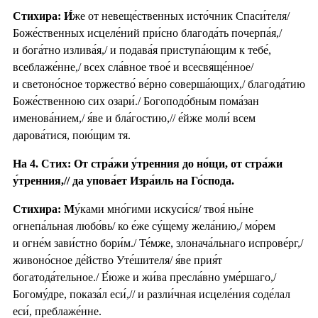
Стихира:
И́
же от невеще́ственных исто́чник Спаси́теля/
Боже́ственных исцеле́ний при́сно благода́ть почерпа́я,/
и бога́тно излива́я,/ и подава́я приступа́ющим к тебе́,
всеблаже́нне,/ всех сла́вное твое́ и всесвяще́нное/
и светоно́сное торжество́ ве́рно соверша́ющих,/ благода́тию
Боже́ственною сих озари́./ Богоподо́бным пома́зан
именова́нием,/ я́ве и бла́гостию,// е́йже моли́ всем
дарова́тися, пою́щим тя.
На 4. Стих: От стра́жи у́тренния до но́щи, от стра́жи
у́тренния,// да упова́ет Изра́иль на Го́спода.
Стихира: М
у́ками мно́гими искуси́ся/ твоя́ ны́не
огнепа́льная любо́вь/ ко е́же су́щему жела́нию,/ мо́рем
и огне́м зави́стно бори́м./ Те́мже, злонача́льнаго испрове́рг,/
живоно́сное де́йство Уте́шителя/ я́ве прия́т
богатода́тельное./ Е́юже и жи́ва пресла́вно уме́ршаго,/
Богому́дре, показа́л еси́,// и разли́чная исцеле́ния соде́лал
еси́, преблаже́нне.