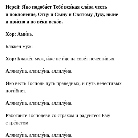
Иерей: Я́ко подоба́ет Тебе́ вся́кая сла́ва честь
и поклоне́ние, Отцу́ и Сы́ну и Свято́му Ду́ху, ны́не
и при́сно и во ве́ки веко́в.
Хор: А
ми́нь.
Блаже́н муж:
Хор: Б
лаже́н муж, и́же не и́де на сове́т нечести́вых.
А
ллилу́иа, аллилу́иа, аллилу́иа.
Я́
ко весть Госпо́дь путь пра́ведных, и путь нечести́вых
поги́бнет.
А
ллилу́иа, аллилу́иа, аллилу́иа.
Р
або́тайте Го́сподеви со стра́хом и ра́дуйтеся Ему́
с тре́петом.
А
ллилу́иа, аллилу́иа, аллилу́иа.