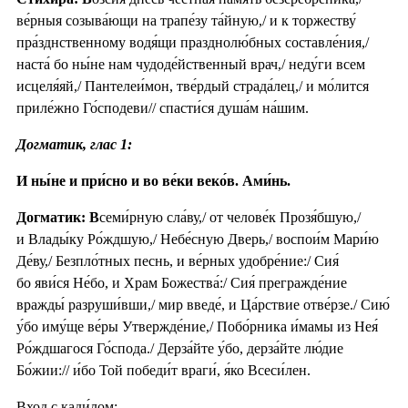
ве́рныя созыва́ющи на трапе́зу та́йную,/ и к торжеству́
пра́зднственному водя́щи празднолю́бных составле́ния,/
наста́ бо ны́не нам чудоде́йственный врач,/ неду́ги всем
исцеля́яй,/ Пантелеи́мон, тве́рдый страда́лец,/ и мо́лится
приле́жно Го́сподеви// спасти́ся душа́м на́шим.
Догматик, глас 1:
И ны́не и при́сно и во ве́ки веко́в. Ами́нь.
Догматик: В
семи́рную сла́ву,/ от челове́к Прозя́бшую,/
и Влады́ку Ро́ждшую,/ Небе́сную Дверь,/ воспои́м Мари́ю
Де́ву,/ Безпло́тных песнь, и ве́рных удобре́ние:/ Сия́
бо яви́ся Не́бо, и Храм Божества́:/ Сия́ прегражде́ние
вражды́ разруши́вши,/ мир введе́, и Ца́рствие отве́рзе./ Сию́
у́бо иму́ще ве́ры Утвержде́ние,/ Побо́рника и́мамы из Нея́
Ро́ждшагося Го́спода./ Дерза́йте у́бо, дерза́йте лю́дие
Бо́жии:// и́бо Той победи́т враги́, я́ко Всеси́лен.
Вход с кади́лом: