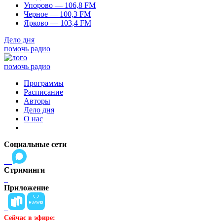
Упорово — 106,8 FM
Черное — 100,3 FM
Ярково — 103,4 FM
Дело дня
помочь радио
помочь радио
Программы
Расписание
Авторы
Дело дня
О нас
Социальные сети
Стриминги
Приложение
Сейчас в эфире: