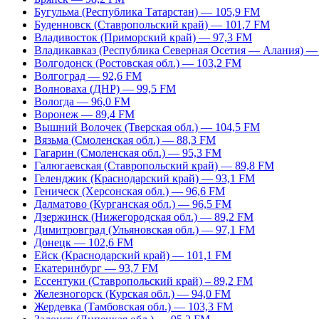
Бугульма (Республика Татарстан) — 105,9 FM
Буденновск (Ставропольский край) — 101,7 FM
Владивосток (Приморский край) — 97,3 FM
Владикавказ (Республика Северная Осетия — Алания) —
Волгодонск (Ростовская обл.) — 103,2 FM
Волгоград — 92,6 FM
Волноваха (ДНР) — 99,5 FM
Вологда — 96,0 FM
Воронеж — 89,4 FM
Вышний Волочек (Тверская обл.) — 104,5 FM
Вязьма (Смоленская обл.) — 88,3 FM
Гагарин (Смоленская обл.) — 95,3 FM
Галюгаевская (Ставропольский край) — 89,8 FM
Геленджик (Краснодарский край) — 93,1 FM
Геническ (Херсонская обл.) — 96,6 FM
Далматово (Курганская обл.) — 96,5 FM
Дзержинск (Нижегородская обл.) — 89,2 FM
Димитровград (Ульяновская обл.) — 97,1 FM
Донецк — 102,6 FM
Ейск (Краснодарский край) — 101,1 FM
Екатеринбург — 93,7 FM
Ессентуки (Ставропольский край) – 89,2 FM
Железногорск (Курская обл.) — 94,0 FM
Жердевка (Тамбовская обл.) — 103,3 FM