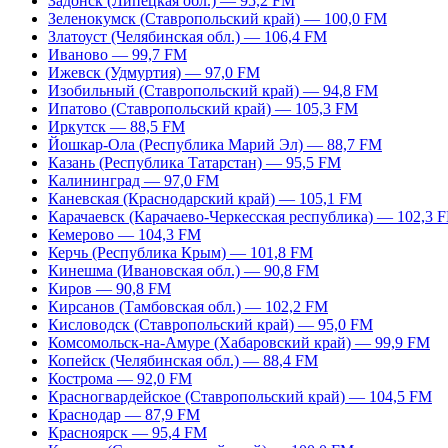
Задонск (Липецкая обл.) — 95,2 FM
Зеленокумск (Ставропольский край) — 100,0 FM
Златоуст (Челябинская обл.) — 106,4 FM
Иваново — 99,7 FM
Ижевск (Удмуртия) — 97,0 FM
Изобильный (Ставропольский край) — 94,8 FM
Ипатово (Ставропольский край) — 105,3 FM
Иркутск — 88,5 FM
Йошкар-Ола (Республика Марий Эл) — 88,7 FM
Казань (Республика Татарстан) — 95,5 FM
Калининград — 97,0 FM
Каневская (Краснодарский край) — 105,1 FM
Карачаевск (Карачаево-Черкесская республика) — 102,3 
Кемерово — 104,3 FM
Керчь (Республика Крым) — 101,8 FM
Кинешма (Ивановская обл.) — 90,8 FM
Киров — 90,8 FM
Кирсанов (Тамбовская обл.) — 102,2 FM
Кисловодск (Ставропольский край) — 95,0 FM
Комсомольск-на-Амуре (Хабаровский край) — 99,9 FM
Копейск (Челябинская обл.) — 88,4 FM
Кострома — 92,0 FM
Красногвардейское (Ставропольский край) — 104,5 FM
Краснодар — 87,9 FM
Красноярск — 95,4 FM