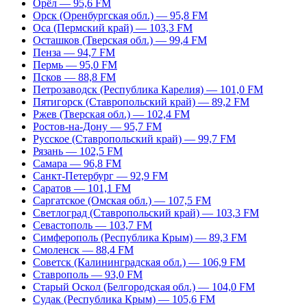
Орёл — 95,6 FM
Орск (Оренбургская обл.) — 95,8 FM
Оса (Пермский край) — 103,3 FM
Осташков (Тверская обл.) — 99,4 FM
Пенза — 94,7 FM
Пермь — 95,0 FM
Псков — 88,8 FM
Петрозаводск (Республика Карелия) — 101,0 FM
Пятигорск (Ставропольский край) — 89,2 FM
Ржев (Тверская обл.) — 102,4 FM
Ростов-на-Дону — 95,7 FM
Русское (Ставропольский край) — 99,7 FM
Рязань — 102,5 FM
Самара — 96,8 FM
Санкт-Петербург — 92,9 FM
Саратов — 101,1 FM
Саргатское (Омская обл.) — 107,5 FM
Светлоград (Ставропольский край) — 103,3 FM
Севастополь — 103,7 FM
Симферополь (Республика Крым) — 89,3 FM
Смоленск — 88,4 FM
Советск (Калининградская обл.) — 106,9 FM
Ставрополь — 93,0 FM
Старый Оскол (Белгородская обл.) — 104,0 FM
Судак (Республика Крым) — 105,6 FM