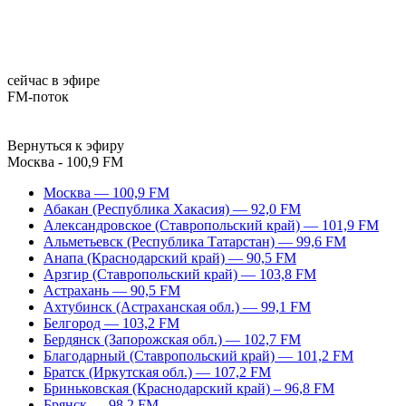
сейчас в эфире
FM-поток
Вернуться к эфиру
Москва - 100,9 FM
Москва — 100,9 FM
Абакан (Республика Хакасия) — 92,0 FM
Александровское (Ставропольский край) — 101,9 FM
Альметьевск (Республика Татарстан) — 99,6 FM
Анапа (Краснодарский край) — 90,5 FM
Арзгир (Ставропольский край) — 103,8 FM
Астрахань — 90,5 FM
Ахтубинск (Астраханская обл.) — 99,1 FM
Белгород — 103,2 FM
Бердянск (Запорожская обл.) — 102,7 FM
Благодарный (Ставропольский край) — 101,2 FM
Братск (Иркутская обл.) — 107,2 FM
Бриньковская (Краснодарский край) – 96,8 FM
Брянск — 98,2 FM