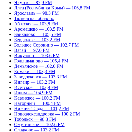
Якутск — 87,9 FM
Ялта (Республика Крым) — 106,8 FM
Ярославль — 98,3 FM
Тюменская область:
Абатское — 103,8 FM
Аромашево — 103,5 FM
Байкалово — 105,5 FM
Бердюжье — 103,2 FM
Большое Сорокино — 102,7 FM
Вагай — 97,0 FM
Викулово — 103,6 FM
Голышманово — 105,4 FM
Демьянское — 102,6 FM
Ермаки — 103,3 FM
Заводоуковск — 103,3 FM
Ингаир — 103,2 FM
Исетское — 102,9 FM
Ишим — 104,9 FM
Казанское — 100,2 FM
Нагорный — 100,4 FM
Нижняя Тавда — 101,2 FM
Новоалександровка — 100,2 FM
Тобольск — 98,3 FM
Омутинское — 102,6 FM
Сладково — 103,2 FM