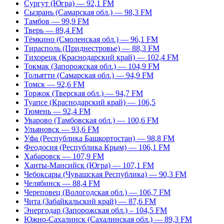
Сургут (Югра) — 92,1 FM
Сызрань (Самарская обл.) — 98,3 FM
Тамбов — 99,9 FM
Тверь — 89,4 FM
Тёмкино (Смоленская обл.) — 96,1 FM
Тирасполь (Приднестровье) — 88,3 FM
Тихорецк (Краснодарский край) — 102,4 FM
Токмак (Запорожская обл.) — 104,9 FM
Тольятти (Самарская обл.) — 94,9 FM
Томск — 92,6 FM
Торжок (Тверская обл.) — 94,7 FM
Туапсе (Краснодарский край) — 106,5
Тюмень — 92,4 FM
Уварово (Тамбовская обл.) — 100,6 FM
Ульяновск — 93,6 FM
Уфа (Республика Башкортостан) — 98,8 FM
Феодосия (Республика Крым) — 106,1 FM
Хабаровск — 107,9 FM
Ханты-Мансийск (Югра) — 107,1 FM
Чебоксары (Чувашская Республика) — 90,3 FM
Челябинск — 88,4 FM
Череповец (Вологодская обл.) — 106,7 FM
Чита (Забайкальский край) — 87,6 FM
Энергодар (Запорожская обл.) – 104,5 FM
Южно-Сахалинск (Сахалинская обл.) — 89,3 FM