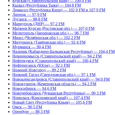
Курская (Ставропольский край) — 100,0 FM
Кызыл (Республика Тыва) — 104,8 FM
Лимасол (Республика Кипр) — 102,9 FM и 107,9 FM
Липецк — 97,9 FM
Луганск — 88,8 FM
Мариуполь (ДНР) — 97,2 FM
Матвеев Курган (Ростовская обл.) — 107,0 FM
Мелитополь (Запорожская обл.) — 96,7 FM
Миасс (Челябинская обл.) — 102,2 FM
Мичуринск (Тамбовская обл.) — 92,4 FM
Мурманск — 90,4 FM
Нальчик (Кабардино-Балкарская Республика) — 104,4 FM
Невинномысск (Ставропольский край) — 94,2 FM
Нефтекумск (Ставропольский край) — 100,4 FM
Нефтеюганск (Югра) — 92,1 FM
Нижний Новгород — 89,2 FM
Нижний Тагил (Свердловская обл.) — 97,1 FM
Новоалександровск (Ставропольский край) — 94,0 FM
Новокузнецк (Кемеровская область) — 94,2 FM
Новосибирск — 94,6 FM
Новочебоксарск (Чувашская Республика) — 90,3 FM
Норильск (Красноярский край) — 107,4 FM
Новый Свет (Республика Крым) — 105,6 FM
Омск — 90,5 FM
Оренбург — 88,3 FM