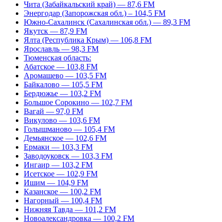
Чита (Забайкальский край) — 87,6 FM
Энергодар (Запорожская обл.) – 104,5 FM
Южно-Сахалинск (Сахалинская обл.) — 89,3 FM
Якутск — 87,9 FM
Ялта (Республика Крым) — 106,8 FM
Ярославль — 98,3 FM
Тюменская область:
Абатское — 103,8 FM
Аромашево — 103,5 FM
Байкалово — 105,5 FM
Бердюжье — 103,2 FM
Большое Сорокино — 102,7 FM
Вагай — 97,0 FM
Викулово — 103,6 FM
Голышманово — 105,4 FM
Демьянское — 102,6 FM
Ермаки — 103,3 FM
Заводоуковск — 103,3 FM
Ингаир — 103,2 FM
Исетское — 102,9 FM
Ишим — 104,9 FM
Казанское — 100,2 FM
Нагорный — 100,4 FM
Нижняя Тавда — 101,2 FM
Новоалександровка — 100,2 FM