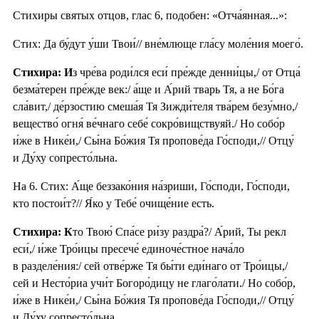
Стихиры святых отцов, глас 6, подобен: «Отча́янная...»:
Стих: Да бу́дут у́ши Твои́// вне́млюще гла́су моле́ния моего́.
Стихира: И
з чре́ва роди́лся еси́ пре́жде денни́цы,/ от Отца́
безма́терен пре́жде век:/ а́ще и А́рий тварь Тя, а не Бо́га
сла́вит,/ де́рзостию смеша́я Тя Зижди́теля тва́рем безу́мно,/
вещество́ огня́ ве́чнаго себе́ сокро́вищствуяй./ Но собо́р
и́же в Нике́и,/ Сы́на Бо́жия Тя пропове́да Го́споди,// Отцу́
и Ду́ху сопресто́льна.
На 6. Стих: А́ще беззако́ния на́зриши, Го́споди, Го́споди,
кто постои́т?// Я́ко у Тебе́ очище́ние есть.
Стихира: К
то Твою́ Спа́се ри́зу раздра́?/ А́рий, Ты рекл
еси́,/ и́же Тро́ицы пресече́ единоче́стное нача́ло
в разделе́ния:/ сей отве́рже Тя бы́ти еди́наго от Тро́ицы,/
сей и Несто́риа учи́т Богоро́дицу не глаго́лати./ Но собо́р,
и́же в Нике́и,/ Сы́на Бо́жия Тя пропове́да Го́споди,// Отцу́
и Ду́ху сопресто́льна.