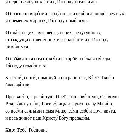
и ве́рою живу́щих в них, Го́споду помо́лимся.
О
благорастворе́нии возду́хов, о изоби́лии плодо́в земны́х
и вре́менех ми́рных, Го́споду помо́лимся.
О
пла́вающих, путеше́ствующих, неду́гующих,
стра́ждущих, плене́нных и о спасе́нии их. Го́споду
помо́лимся.
О
изба́витися нам от вся́кия ско́рби, гне́ва и ну́жды,
Го́споду помо́лимся.
З
аступи́, спаси́, поми́луй и сохрани́ нас, Бо́же, Твое́ю
благода́тию.
П
ресвяту́ю, Пречи́стую, Преблагослове́нную, Сла́вную
Влады́чицу на́шу Богоро́дицу и Присноде́ву Мари́ю,
со все́ми святы́ми помяну́вше, са́ми себе́ и друг дру́га,
и весь живо́т наш Христу́ Бо́гу предади́м.
Хор: Т
ебе́, Го́споди.