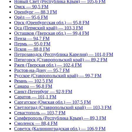
Новый Свет (Республика Крым) — 105,6 FM
Омск — 90,5 FM
Оренбург — 88,3 FM
Орёл — 95,6 FM
Орск (Оренбургская обл.) — 95,8 FM
Оса (Пермский край) — 103,3 FM
Осташков (Тверская обл.) — 99,4 FM
Пенза — 94,7 FM
Пермь — 95,0 FM
Псков — 88,8 FM
Петрозаводск (Республика Карелия) — 101,0 FM
Пятигорск (Ставропольский край) — 89,2 FM
Ржев (Тверская обл.) — 102,4 FM
Ростов-на-Дону — 95,7 FM
Русское (Ставропольский край) — 99,7 FM
Рязань — 102,5 FM
Самара — 96,8 FM
Санкт-Петербург — 92,9 FM
Саратов — 101,1 FM
Саргатское (Омская обл.) — 107,5 FM
Светлоград (Ставропольский край) — 103,3 FM
Севастополь — 103,7 FM
Симферополь (Республика Крым) — 89,3 FM
Смоленск — 88,4 FM
Советск (Калининградская обл.) — 106,9 FM