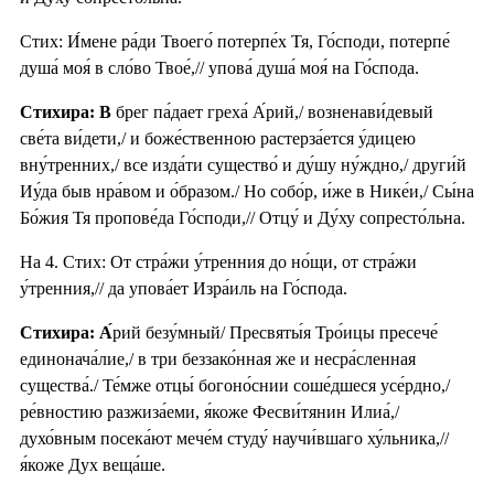
Стих: И́мене ра́ди Твоего́ потерпе́х Тя, Го́споди, потерпе́
душа́ моя́ в сло́во Твое́,// упова́ душа́ моя́ на Го́спода.
Стихира:
В
брег па́дает греха́ А́рий,/ возненави́девый
све́та ви́дети,/ и боже́ственною растерза́ется у́дицею
вну́тренних,/ все изда́ти существо́ и ду́шу ну́ждно,/ други́й
Иу́да быв нра́вом и о́бразом./ Но собо́р, и́же в Нике́и,/ Сы́на
Бо́жия Тя пропове́да Го́споди,// Отцу́ и Ду́ху сопресто́льна.
На 4. Стих: От стра́жи у́тренния до но́щи, от стра́жи
у́тренния,// да упова́ет Изра́иль на Го́спода.
Стихира: А́
рий безу́мный/ Пресвяты́я Тро́ицы пресече́
единонача́лие,/ в три беззако́нная же и несра́сленная
существа́./ Те́мже отцы́ богоно́снии соше́дшеся усе́рдно,/
ре́вностию разжиза́еми, я́коже Фесви́тянин Илиа́,/
духо́вным посека́ют мече́м студу́ научи́вшаго ху́льника,//
я́коже Дух веща́ше.