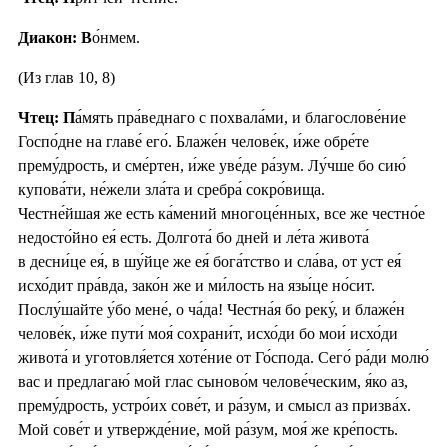
Диакон: В
о́нмем.
(Из глав 10, 8)
Чтец:
П
а́мять пра́веднаго с похвала́ми, и благослове́ние
Госпо́дне на главе́ его́. Блаже́н челове́к, и́же обре́те
прему́дрость, и сме́ртен, и́же уве́де ра́зум. Лу́чше бо сию́
купова́ти, не́жели зла́та и сребра́ сокро́вища.
Честне́йшая же есть ка́мений многоце́нных, все же честно́е
недосто́йно ея́ есть. Долгота́ бо дней и ле́та живота́
в десни́це ея́, в шу́йце же ея́ бога́тство и сла́ва, от уст ея́
исхо́дит пра́вда, зако́н же и ми́лость на язы́це но́сит.
Послу́шайте у́бо мене́, о ча́да! Честна́я бо реку́, и блаже́н
челове́к, и́же пути́ моя́ сохрани́т, исхо́ди бо мои́ исхо́ди
живота́ и уготовля́ется хоте́ние от Го́спода. Сего́ ра́ди молю́
вас и предлагаю́ мой глас сыново́м челове́ческим, я́ко аз,
прему́дрость, устро́их сове́т, и ра́зум, и смысл аз призва́х.
Мой сове́т и утвержде́ние, мой ра́зум, моя́ же кре́пость.