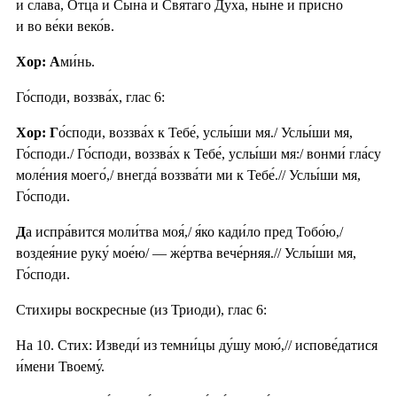
и сла́ва, Отца́ и Сы́на и Свята́го Ду́ха, ны́не и при́сно
и во ве́ки веко́в.
Хор: А
ми́нь.
Го́споди, воззва́х, глас 6:
Хор: Г
о́споди, воззва́х к Тебе́, услы́ши мя./ Услы́ши мя,
Го́споди./ Го́споди, воззва́х к Тебе́, услы́ши мя:/ вонми́ гла́су
моле́ния моего́,/ внегда́ воззва́ти ми к Тебе́.// Услы́ши мя,
Го́споди.
Д
а испра́вится моли́тва моя́,/ я́ко кади́ло пред Тобо́ю,/
воздея́ние руку́ мое́ю/ — же́ртва вече́рняя.// Услы́ши мя,
Го́споди.
Стихиры воскресные (из Триоди), глас 6:
На 10. Стих: Изведи́ из темни́цы ду́шу мою́,// испове́датися
и́мени Твоему́.