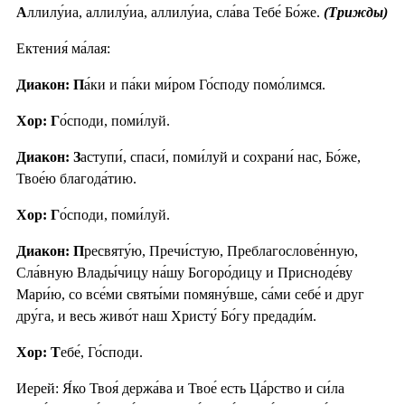
А
ллилу́иа, аллилу́иа, аллилу́иа, сла́ва Тебе́ Бо́же.
(Трижды)
Ектения́ ма́лая:
Диакон: П
а́ки и па́ки ми́ром Го́споду помо́лимся.
Хор: Г
о́споди, поми́луй.
Диакон: З
аступи́, спаси́, поми́луй и сохрани́ нас, Бо́же,
Твое́ю благода́тию.
Хор: Г
о́споди, поми́луй.
Диакон: П
ресвяту́ю, Пречи́стую, Преблагослове́нную,
Сла́вную Влады́чицу на́шу Богоро́дицу и Присноде́ву
Мари́ю, со все́ми святы́ми помяну́вше, са́ми себе́ и друг
дру́га, и весь живо́т наш Христу́ Бо́гу предади́м.
Хор: Т
ебе́, Го́споди.
Иерей: Я́ко Твоя́ держа́ва и Твое́ есть Ца́рство и си́ла