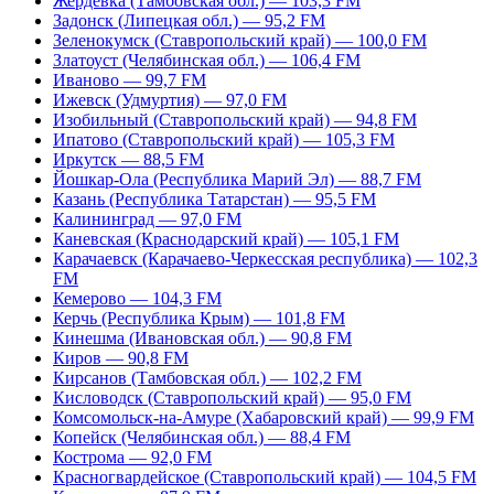
Жердевка (Тамбовская обл.) — 103,3 FM
Задонск (Липецкая обл.) — 95,2 FM
Зеленокумск (Ставропольский край) — 100,0 FM
Златоуст (Челябинская обл.) — 106,4 FM
Иваново — 99,7 FM
Ижевск (Удмуртия) — 97,0 FM
Изобильный (Ставропольский край) — 94,8 FM
Ипатово (Ставропольский край) — 105,3 FM
Иркутск — 88,5 FM
Йошкар-Ола (Республика Марий Эл) — 88,7 FM
Казань (Республика Татарстан) — 95,5 FM
Калининград — 97,0 FM
Каневская (Краснодарский край) — 105,1 FM
Карачаевск (Карачаево-Черкесская республика) — 102,3
FM
Кемерово — 104,3 FM
Керчь (Республика Крым) — 101,8 FM
Кинешма (Ивановская обл.) — 90,8 FM
Киров — 90,8 FM
Кирсанов (Тамбовская обл.) — 102,2 FM
Кисловодск (Ставропольский край) — 95,0 FM
Комсомольск-на-Амуре (Хабаровский край) — 99,9 FM
Копейск (Челябинская обл.) — 88,4 FM
Кострома — 92,0 FM
Красногвардейское (Ставропольский край) — 104,5 FM