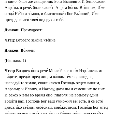
и вино́, бя́ше же свяще́нник Бо́га Вы́шняго. И благослови́
Авра́ма, и рече́: благослове́н Авра́м Бо́гом Вы́шним, И́же
созда́ Не́бо и зе́млю, и благослове́н Бог Вы́шний, И́же
предаде́ враги́ твоя́ под ру́ки тебе́.
Диакон: П
рему́дрость.
Чтец: В
тора́го зако́на чте́ние.
Диакон: В
о́нмем.
(Из главы 1)
Чтец: В
о днех о́нех рече́ Моисе́й к сыно́м Изра́илевым:
ви́дите, преда́х пред лице́м ва́шим зе́млю, вше́дше,
насле́дуйте зе́млю, е́юже кля́тся Госпо́дь отце́м ва́шим,
Авраа́му, и Исаа́ку, и Иа́кову, да́ти им и се́мени их по них.
И реко́х к вам во вре́мя о́но, глаго́ля: не возмогу́ еди́н
води́ти вас. Госпо́дь Бог ваш умно́жил вы есть, и се есте́
днесь, я́ко зве́зды небе́сныя, мно́жеством. Госпо́дь Бог оте́ц
на́ших да приложи́т вам, я́ко да бу́дете ты́сящами сугу́бо,