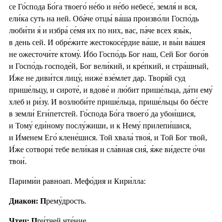
се Го́спода Бо́га твоего́ не́бо и не́бо небесе́, земля́ и вся,
ели́ка суть на ней. Оба́че отцы́ ва́ша произво́ли Госпо́дь
люби́ти я́ и избра́ се́мя их по них, вас, па́че всех язы́к,
в день сей. И обре́жите жестокосе́рдие ва́ше, и вы́и ва́шея
не ожесточи́те ктому́. И́бо Госпо́дь Бог наш, Сей Бог бого́в
и Госпо́дь господе́й, Бог вели́кий, и кре́пкий, и стра́шный,
И́же не диви́тся лицу́, ниже́ взе́млет дар. Творя́й суд
прише́льцу, и сироте́, и вдове́ и лю́бит прише́льца, да́ти ему́
хлеб и ри́зу. И возлюби́те прише́льца, прише́льцы бо бе́сте
в земли́ Еги́петстей. Го́спода Бо́га твоего́ да убои́шися,
и Тому́ еди́ному послу́жиши, и к Нему́ прилепи́шися,
и И́менем Его́ клене́шися. Той хвала́ твоя́, и Той Бог твой,
И́же сотвори́ тебе вели́кая и сла́вная сия́, я́же ви́десте о́чи
твои́.
Парими́и равноап. Мефо́дия и Кири́лла:
Диакон: П
рему́дрость.
Чтец: П
ри́тчей чте́ние.