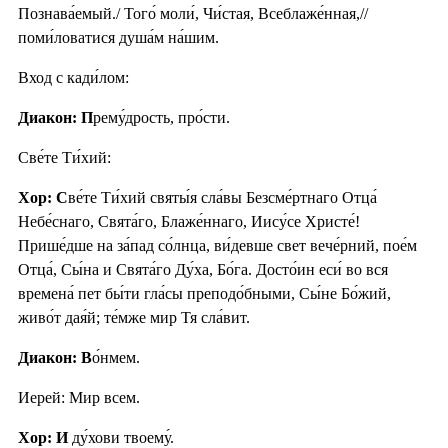
Познава́емый./ Того́ моли́, Чи́стая, Всеблаже́нная,//
поми́ловатися душа́м на́шим.
Вход с кади́лом:
Диакон: П
рему́дрость, про́сти.
Све́те Ти́хий:
Хор:
С
ве́те Ти́хий святы́я сла́вы Безсме́ртнаго Отца́
Небе́снаго, Свята́го, Блаже́ннаго, Иису́се Христе́!
Прише́дше на за́пад со́лнца, ви́девше свет вече́рний, пое́м
Отца́, Сы́на и Свята́го Ду́ха, Бо́га. Досто́ин еси́ во вся
времена́ пет бы́ти гла́сы преподо́бными, Сы́не Бо́жий,
живо́т дая́й; те́мже мир Тя сла́вит.
Диакон: В
о́нмем.
Иерей: Мир всем.
Хор: И
ду́хови твоему́.