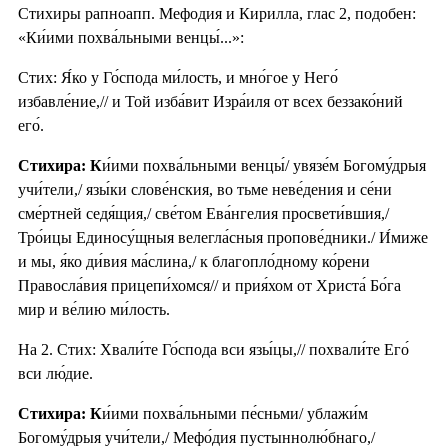
Стихиры рапноапп. Мефодия и Кирилла, глас 2, подобен:
«Ки́ими похва́льными венцы́...»:
Стих: Я́ко у Го́спода ми́лость, и мно́гое у Него́
избавле́ние,// и Той изба́вит Изра́иля от всех беззако́ний
его́.
Стихира: К
и́ими похва́льными венцы́/ увязе́м Богому́дрыя
учи́тели,/ язы́ки слове́нския, во тьме неве́дения и се́ни
сме́ртней седя́щия,/ све́том Ева́нгелия просвети́вшия,/
Тро́ицы Единосу́щныя велегла́сныя пропове́дники./ И́миже
и мы, я́ко ди́вия ма́слина,/ к благопло́дному ко́рени
Правосла́вия прицепи́хомся// и прия́хом от Христа́ Бо́га
мир и ве́лию ми́лость.
На 2. Стих: Хвали́те Го́спода вси язы́цы,// похвали́те Его́
вси лю́дие.
Стихира: К
и́ими похва́льными пе́сньми/ ублажи́м
Богому́дрыя учи́тели,/ Мефо́дия пустыннолю́бнаго,/