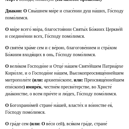
Диакон: О
Свы́шнем ми́ре и спасе́нии душ на́ших, Го́споду
помо́лимся.
О
ми́ре всего́ ми́ра, благостоя́нии Святы́х Бо́жиих Церкве́й
и соедине́нии всех, Го́споду помо́лимся.
О
святе́м хра́ме сем и с ве́рою, благогове́нием и стра́хом
Бо́жиим входя́щих в онь, Го́споду помо́лимся.
О
вели́ком Господи́не и Отце́ на́шем Святе́йшем Патриа́рхе
Кири́лле, и о Господи́не на́шем, Высокопреосвяще́ннейшем
митрополи́те
(или:
архиепи́скопе,
или:
Преосвяще́ннейшем
епи́скопе
) имяре́к
, честне́м пресви́терстве, во Христе́
диа́констве, о всем при́чте и лю́дех, Го́споду помо́лимся.
О
Богохрани́мей стране́ на́шей, власте́х и во́инстве ея́,
Го́споду помо́лимся.
О
гра́де сем
(или: О
ве́си сей
)
, вся́ком гра́де, стране́