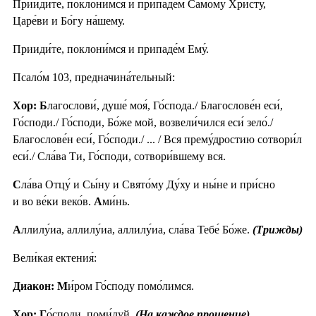
Прииди́те, поклони́мся и припаде́м Самому́ Христу́,
Царе́ви и Бо́гу на́шему.
Прииди́те, поклони́мся и припаде́м Ему́.
Псало́м 103, предначина́тельный:
Хор: Б
лагослови́, душе́ моя́, Го́спода./ Благослове́н еси́,
Го́споди./ Го́споди, Бо́же мой, возвели́чился еси́ зело́./
Благослове́н еси́, Го́споди./ ... / Вся прему́дростию сотвори́л
еси́./ Сла́ва Ти, Го́споди, сотвори́вшему вся.
С
ла́ва Отцу́ и Сы́ну и Свято́му Ду́ху и ны́не и при́сно
и во ве́ки веко́в.
А
ми́нь.
А
ллилу́иа, аллилу́иа, аллилу́иа, сла́ва Тебе́ Бо́же.
(Трижды)
Вели́кая ектения́:
Диакон: М
и́ром Го́споду помо́лимся.
Хор: Г
о́споди, поми́луй.
(На каждое прошение)