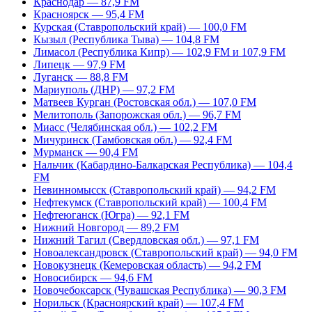
Краснодар — 87,9 FM
Красноярск — 95,4 FM
Курская (Ставропольский край) — 100,0 FM
Кызыл (Республика Тыва) — 104,8 FM
Лимасол (Республика Кипр) — 102,9 FM и 107,9 FM
Липецк — 97,9 FM
Луганск — 88,8 FM
Мариуполь (ДНР) — 97,2 FM
Матвеев Курган (Ростовская обл.) — 107,0 FM
Мелитополь (Запорожская обл.) — 96,7 FM
Миасс (Челябинская обл.) — 102,2 FM
Мичуринск (Тамбовская обл.) — 92,4 FM
Мурманск — 90,4 FM
Нальчик (Кабардино-Балкарская Республика) — 104,4
FM
Невинномысск (Ставропольский край) — 94,2 FM
Нефтекумск (Ставропольский край) — 100,4 FM
Нефтеюганск (Югра) — 92,1 FM
Нижний Новгород — 89,2 FM
Нижний Тагил (Свердловская обл.) — 97,1 FM
Новоалександровск (Ставропольский край) — 94,0 FM
Новокузнецк (Кемеровская область) — 94,2 FM
Новосибирск — 94,6 FM
Новочебоксарск (Чувашская Республика) — 90,3 FM
Норильск (Красноярский край) — 107,4 FM