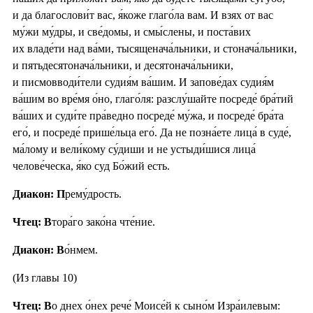
и да благослови́т вас, я́коже глаго́ла вам. И взях от вас
му́жи му́дры, и све́домы, и смы́слены, и поста́вих
их владе́ти над ва́ми, тысященача́льники, и стонача́льники,
и пятьдесятонача́льники, и десятонача́льники,
и писмовводи́тели судия́м ва́шим. И запове́дах судия́м
ва́шим во вре́мя о́но, глаго́ля: разслу́шайте посреде́ бра́тий
ва́ших и суди́те пра́ведно посреде́ му́жа, и посреде́ бра́та
его́, и посреде́ прише́льца его́. Да не позна́ете лица́ в суде́,
ма́лому и вели́кому су́диши и не устыди́шися лица́
челове́ческа, я́ко суд Бо́жий есть.
Диакон: П
рему́дрость.
Чтец: В
тора́го зако́на чте́ние.
Диакон: В
о́нмем.
(Из главы 10)
Чтец: В
о днех о́нех рече́ Моисе́й к сыно́м Изра́илевым: