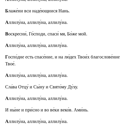
Б
лаже́ни вси наде́ющиися Нань.
А
ллилу́иа, аллилу́иа, аллилу́иа.
В
оскресни́, Го́споди, спаси́ мя, Бо́же мой.
А
ллилу́иа, аллилу́иа, аллилу́иа.
Г
оспо́дне есть спасе́ние, и на лю́дех Твои́х благослове́ние
Твое́.
А
ллилу́иа, аллилу́иа, аллилу́иа.
Сла́ва Отцу́ и Сы́ну и Свято́му Ду́ху.
А
ллилу́иа, аллилу́иа, аллилу́иа.
И ны́не и при́сно и во ве́ки веко́в. Ами́нь.
А
ллилу́иа, аллилу́иа, аллилу́иа.