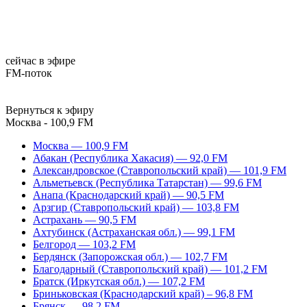
сейчас в эфире
FM-поток
Вернуться к эфиру
Москва - 100,9 FM
Москва — 100,9 FM
Абакан (Республика Хакасия) — 92,0 FM
Александровское (Ставропольский край) — 101,9 FM
Альметьевск (Республика Татарстан) — 99,6 FM
Анапа (Краснодарский край) — 90,5 FM
Арзгир (Ставропольский край) — 103,8 FM
Астрахань — 90,5 FM
Ахтубинск (Астраханская обл.) — 99,1 FM
Белгород — 103,2 FM
Бердянск (Запорожская обл.) — 102,7 FM
Благодарный (Ставропольский край) — 101,2 FM
Братск (Иркутская обл.) — 107,2 FM
Бриньковская (Краснодарский край) – 96,8 FM
Брянск — 98,2 FM