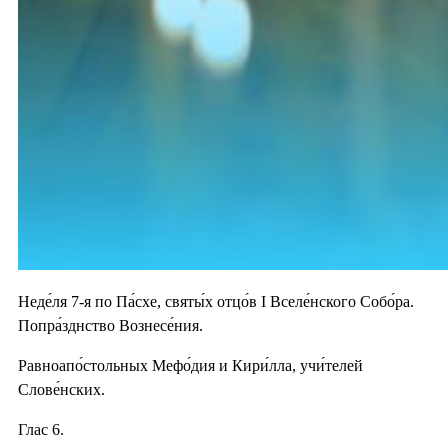
Неде́ля 7-я по Па́схе, святы́х отцо́в I Вселе́нского Собо́ра.
Попра́зднство Вознесе́ния.
Равноапо́стольных Мефо́дия и Кири́лла, учи́телей
Слове́нских.
Глас 6.