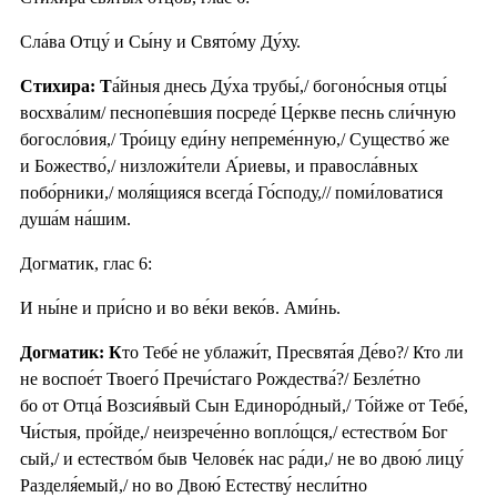
Сла́ва Отцу́ и Сы́ну и Свято́му Ду́ху.
Стихира: Т
а́йныя днесь Ду́ха трубы́,/ богоно́сныя отцы́
восхва́лим/ песнопе́вшия посреде́ Це́ркве песнь сли́чную
богосло́вия,/ Тро́ицу еди́ну непреме́нную,/ Существо́ же
и Божество́,/ низложи́тели А́риевы, и правосла́вных
побо́рники,/ моля́щияся всегда́ Го́споду,// поми́ловатися
душа́м на́шим.
Догматик, глас 6:
И ны́не и при́сно и во ве́ки веко́в. Ами́нь.
Догматик: К
то Тебе́ не ублажи́т, Пресвята́я Де́во?/ Кто ли
не воспое́т Твоего́ Пречи́стаго Рождества́?/ Безле́тно
бо от Отца́ Возсия́вый Сын Единоро́дный,/ То́йже от Тебе́,
Чи́стыя, про́йде,/ неизрече́нно вопло́щся,/ естество́м Бог
сый,/ и естество́м быв Челове́к нас ра́ди,/ не во двою́ лицу́
Разделя́емый,/ но во Двою́ Естеству́ несли́тно