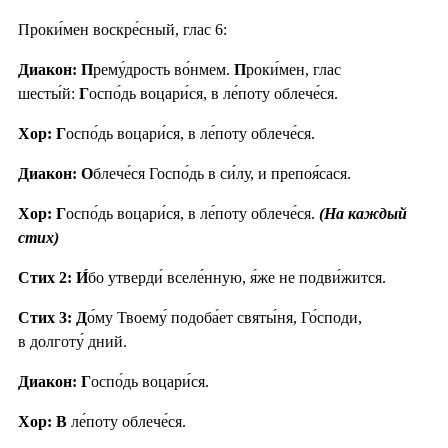
Проки́мен воскре́сный, глас 6:
Диакон: П
рему́дрость во́нмем.
П
роки́мен, глас
шесты́й:
Г
оспо́дь воцари́ся, в ле́поту облече́ся.
Хор: Г
оспо́дь воцари́ся, в ле́поту облече́ся.
Диакон: О
блече́ся Госпо́дь в си́лу, и препоя́сася.
Хор: Г
оспо́дь воцари́ся, в ле́поту облече́ся.
(На каждый
стих)
Стих 2:
И́
бо утверди́ вселе́нную, я́же не подви́жится.
Стих 3:
Д
о́му Твоему́ подоба́ет святы́ня, Го́споди,
в долготу́ дний.
Диакон: Г
оспо́дь воцари́ся.
Хор: В
ле́поту облече́ся.