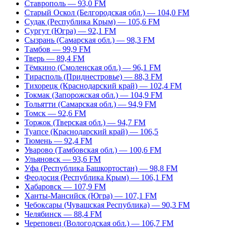
Ставрополь — 93,0 FM
Старый Оскол (Белгородская обл.) — 104,0 FM
Судак (Республика Крым) — 105,6 FM
Сургут (Югра) — 92,1 FM
Сызрань (Самарская обл.) — 98,3 FM
Тамбов — 99,9 FM
Тверь — 89,4 FM
Тёмкино (Смоленская обл.) — 96,1 FM
Тирасполь (Приднестровье) — 88,3 FM
Тихорецк (Краснодарский край) — 102,4 FM
Токмак (Запорожская обл.) — 104,9 FM
Тольятти (Самарская обл.) — 94,9 FM
Томск — 92,6 FM
Торжок (Тверская обл.) — 94,7 FM
Туапсе (Краснодарский край) — 106,5
Тюмень — 92,4 FM
Уварово (Тамбовская обл.) — 100,6 FM
Ульяновск — 93,6 FM
Уфа (Республика Башкортостан) — 98,8 FM
Феодосия (Республика Крым) — 106,1 FM
Хабаровск — 107,9 FM
Ханты-Мансийск (Югра) — 107,1 FM
Чебоксары (Чувашская Республика) — 90,3 FM
Челябинск — 88,4 FM
Череповец (Вологодская обл.) — 106,7 FM