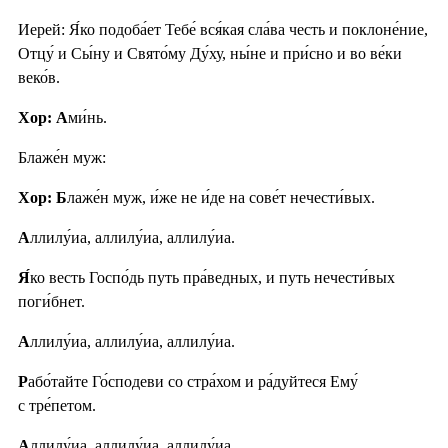
Иерей: Я́ко подоба́ет Тебе́ вся́кая сла́ва честь и поклоне́ние,
Отцу́ и Сы́ну и Свято́му Ду́ху, ны́не и при́сно и во ве́ки
веко́в.
Хор: А
ми́нь.
Блаже́н муж:
Хор: Б
лаже́н муж, и́же не и́де на сове́т нечести́вых.
А
ллилу́иа, аллилу́иа, аллилу́иа.
Я́
ко весть Госпо́дь путь пра́ведных, и путь нечести́вых
поги́бнет.
А
ллилу́иа, аллилу́иа, аллилу́иа.
Р
або́тайте Го́сподеви со стра́хом и ра́дуйтеся Ему́
с тре́петом.
А
ллилу́иа, аллилу́иа, аллилу́иа.