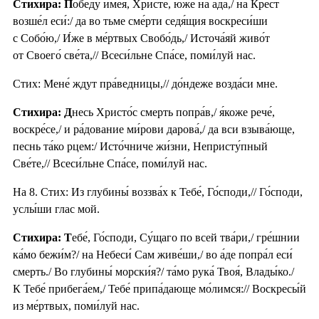
Стихира: П
обе́ду име́я, Христе́, ю́же на а́да,/ на Крест
возше́л еси́:/ да во тьме сме́рти седя́щия воскреси́ши
с Собо́ю,/ И́же в ме́ртвых Свобо́дь,/ Источа́яй живо́т
от Своего́ све́та,// Всеси́льне Спа́се, поми́луй нас.
Стих: Мене́ ждут пра́ведницы,// до́ндеже возда́си мне.
Стихира: Д
несь Христо́с смерть попра́в,/ я́коже рече́,
воскре́се,/ и ра́дование ми́рови дарова́,/ да вси взыва́юще,
песнь та́ко рцем:/ Исто́чниче жи́зни, Непристу́пный
Све́те,// Всеси́льне Спа́се, поми́луй нас.
На 8. Стих: Из глубины́ воззва́х к Тебе́, Го́споди,// Го́споди,
услы́ши глас мой.
Стихира: Т
ебе́, Го́споди, Су́щаго по всей тва́ри,/ гре́шнии
ка́мо бежи́м?/ на Небеси́ Сам живе́ши,/ во а́де попра́л еси́
смерть./ Во глубины́ морски́я?/ та́мо рука́ Твоя́, Влады́ко./
К Тебе́ прибега́ем,/ Тебе́ припа́дающе мо́лимся:// Воскресы́й
из ме́ртвых, поми́луй нас.