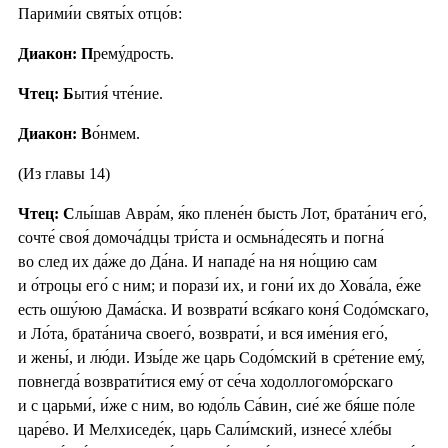
Парими́и святы́х отцо́в:
Диакон: П
рему́дрость.
Чтец: Б
ытия́ чте́ние.
Диакон: В
о́нмем.
(Из главы 14)
Чтец:
С
лы́шав Авра́м, я́ко плене́н бысть Лот, брата́нич его́,
сочте́ своя́ домоча́дцы три́ста и осмьна́десять и погна́
во след их да́же до Да́на. И нападе́ на ня но́щию сам
и о́троцы его́ с ним; и порази́ их, и гони́ их до Хова́ла, е́же
есть ошу́юю Дама́ска. И возврати́ вся́каго коня́ Содо́мскаго,
и Ло́та, брата́нича своего́, возврати́, и вся име́ния его́,
и жены́, и лю́ди. Изы́де же царь Содо́мский в сре́тение ему́,
повнегда́ возврати́тися ему́ от се́ча ходоллогомо́рскаго
и с царьми́, и́же с ним, во юдо́ль Са́вин, сие́ же бя́ше по́ле
царе́во. И Мелхиседе́к, царь Сали́мский, изнесе́ хле́бы