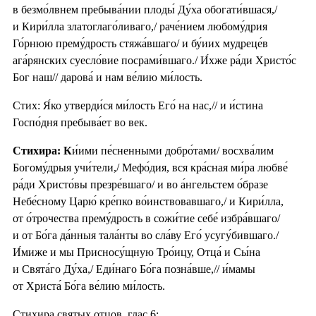
в безмо́лвнем пребыва́нии плоды́ Ду́ха обогати́вшася,/
и Кири́лла златоглаго́ливаго,/ раче́нием любому́дрия
Го́рнюю прему́дрость стяжа́вшаго/ и бу́иих мудреце́в
ага́рянских суесло́вие посрами́вшаго./ И́хже ра́ди Христо́с
Бог наш// дарова́ и нам ве́лию ми́лость.
Стих: Я́ко утверди́ся ми́лость Его́ на нас,// и и́стина
Госпо́дня пребыва́ет во век.
Стихира: К
и́ими пе́сненными добро́тами/ восхва́лим
Богому́дрыя учи́тели,/ Мефо́дия, вся кра́сная ми́ра любве́
ра́ди Христо́вы презре́вшаго/ и во а́нгельстем о́бразе
Небе́сному Царю́ кре́пко во́инствовавшаго,/ и Кири́лла,
от о́трочества прему́дрость в сожи́тие себе́ избра́вшаго/
и от Бо́га да́нныя тала́нты во сла́ву Его́ усугу́бившаго./
И́миже и мы Присносу́щную Тро́ицу, Отца́ и Сы́на
и Свята́го Ду́ха,/ Еди́наго Бо́га позна́вше,// и́мамы
от Христа́ Бо́га ве́лию ми́лость.
Стихира святых отцов, глас 6: