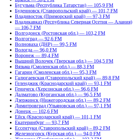
Бугульма (Республика Татарстан) — 105,9 FM
Буденновск (Ставропольский край) — 101,7 FM
Владивосток (Приморский край) — 97,3 FM
Владикавказ (Республика Северная Осетия — Алания)
— 106,7 FM
Волгодонск (Ростовская обл.) — 103,2 FM
Волгоград — 92,6 FM
Волноваха (ДНР) — 99,5 FM
Вологда — 96,0 FM
Воронеж — 89,4 FM
Вышний Волочек (Тверская обл.) — 104,5 FM
Вязьма (Смоленская обл.) — 88,3 FM
Гагарин (Смоленская обл.) — 95,3 FM
Галюгаевская (Ставропольский край) — 89,8 FM
Геленджик (Краснодарский край) — 93,1 FM
Геническ (Херсонская обл.) — 96,6 FM
Далматово (Курганская обл.) — 96,5 FM
Дзержинск (Нижегородская обл.) — 89,2 FM
Димитровград (Ульяновская обл.) — 97,1 FM
Донецк — 102,6 FM
Ейск (Краснодарский край) — 101,1 FM
Екатеринбург — 93,7 FM
Ессентуки (Ставропольский край) – 89,2 FM
Железногорск (Курская обл.) — 94,0 FM