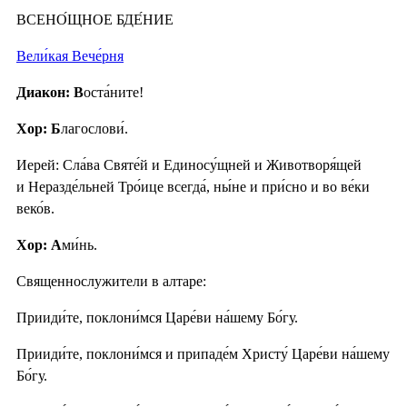
ВСЕНО́ЩНОЕ БДЕ́НИЕ
Вели́кая Вече́рня
Диакон: В
оста́ните!
Хор: Б
лагослови́.
Иерей: Сла́ва Святе́й и Единосу́щней и Животворя́щей
и Неразде́льней Тро́ице всегда́, ны́не и при́сно и во ве́ки
веко́в.
Хор: А
ми́нь.
Священнослужители в алтаре:
Прииди́те, поклони́мся Царе́ви на́шему Бо́гу.
Прииди́те, поклони́мся и припаде́м Христу́ Царе́ви на́шему
Бо́гу.