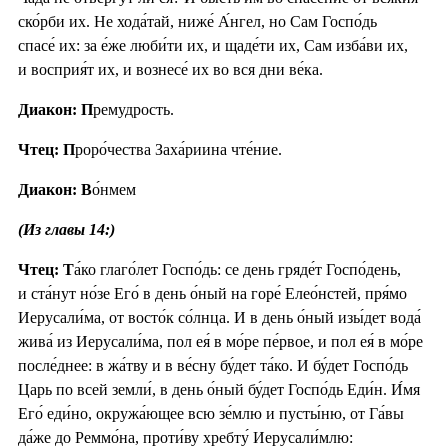
ско́рби их. Не хода́тай, ниже́ А́нгел, но Сам Госпо́дь
спасе́ их: за е́же люби́ти их, и щаде́ти их, Сам изба́ви их,
и восприя́т их, и вознесе́ их во вся дни ве́ка.
Диакон: П
ремудрость.
Чтец: П
роро́чества Заха́риина чте́ние.
Диакон: В
о́нмем
(Из главы 14:)
Чтец: Т
а́ко глаго́лет Госпо́дь: се день гряде́т Госпо́день,
и ста́нут но́зе Его́ в день о́ный на горе́ Елео́нстей, пря́мо
Иерусали́ма, от восто́к со́лнца. И в день о́ный изы́дет вода́
жива́ из Иерусали́ма, пол ея́ в мо́ре пе́рвое, и пол ея́ в мо́ре
после́днее: в жа́тву и в ве́сну бу́дет та́ко. И бу́дет Госпо́дь
Царь по всей земли́, в день о́ный бу́дет Госпо́дь Еди́н. И́мя
Его́ еди́но, окружа́ющее всю зе́млю и пусты́ню, от Га́вы
да́же до Реммо́на, проти́ву хребту́ Иерусали́млю: