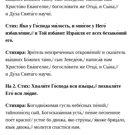
Христо́во Ева́нгелие,/ богосло́вити же Отца́, и Сы́на,//
и Ду́ха Свята́го научи́.
Стих: Я́ко у Го́спода ми́лость, и мно́гое у Него́
избавле́ние,// и Той изба́вит Изра́иля от всех беззако́ний
его́.
Стихира: З
ри́тель неизрече́нных открове́ний/ и сказа́тель
вы́шних Бо́жиих та́ин,/ сын Зеведе́ов,/ написа́в нам
Христо́во Ева́нгелие,/ богосло́вити же Отца́, и Сы́на,//
и Ду́ха Свята́го научи́.
На 2. Стих: Хвали́те Го́спода вси язы́цы,// похвали́те
Его́ вси лю́дие.
Стихира: Б
огодви́жимая гусль небе́сных пе́ний,/
тайнопи́сец сый, Богосказа́нная уста́,/ пе́ние пе́сненное
пое́т красно́:/ устне́ бо движа́, я́ко стру́ны,/ я́коже бряца́ло,
язы́к движа́,// мо́лится спасти́ся нам.