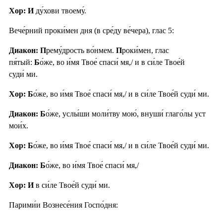
Хор: И
ду́хови твоему́.
Вече́рний проки́мен дня (в сре́ду ве́чера), глас 5:
Диакон: П
рему́дрость во́нмем.
П
роки́мен, глас
пя́тый:
Б
о́же, во и́мя Твое́ спаси́ мя,/ и в си́ле Твое́й
суди́ ми.
Хор: Б
о́же, во и́мя Твое́ спаси́ мя,/ и в си́ле Твое́й суди́ ми.
Диакон: Б
о́же, услы́ши моли́тву мою́, внуши́ глаго́лы уст
мои́х.
Хор: Б
о́же, во и́мя Твое́ спаси́ мя,/ и в си́ле Твое́й суди́ ми.
Диакон: Б
о́же, во и́мя Твое́ спаси́ мя,/
Хор: И
в си́ле Твое́й суди́ ми.
Парими́и Вознесе́ния Госпо́дня: