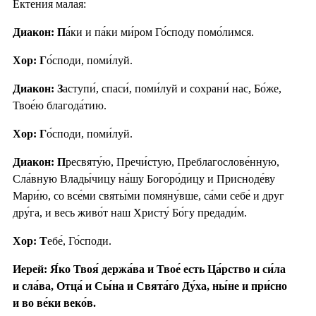
Ектения́ ма́лая:
Диакон: П
а́ки и па́ки ми́ром Го́споду помо́лимся.
Хор: Г
о́споди, поми́луй.
Диакон: З
аступи́, спаси́, поми́луй и сохрани́ нас, Бо́же,
Твое́ю благода́тию.
Хор: Г
о́споди, поми́луй.
Диакон: П
ресвяту́ю, Пречи́стую, Преблагослове́нную,
Сла́вную Влады́чицу на́шу Богоро́дицу и Присноде́ву
Мари́ю, со все́ми святы́ми помяну́вше, са́ми себе́ и друг
дру́га, и весь живо́т наш Христу́ Бо́гу предади́м.
Хор: Т
ебе́, Го́споди.
Иерей: Я́ко Твоя́ держа́ва и Твое́ есть Ца́рство и си́ла
и сла́ва, Отца́ и Сы́на и Свята́го Ду́ха, ны́не и при́сно
и во ве́ки веко́в.