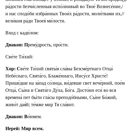
ра́дости безчи́сленныя испо́лнивый во Твое́ Вознесе́ние,/
и нас сподо́би избра́нных Твои́х ра́дости, моли́твами их,//
вели́кия ра́ди Твоея́ ми́лости.
Вход с кади́лом:
Диакон: П
рему́дрость, про́сти.
Све́те Ти́хий:
Хор: С
ве́те Ти́хий святы́я сла́вы Безсме́ртнаго Отца́
Небе́снаго, Свята́го, Блаже́ннаго, Иису́се Христе́!
Прише́дше на за́пад со́лнца, ви́девше свет вече́рний, пое́м
Отца́, Сы́на и Свята́го Ду́ха, Бо́га. Досто́ин еси́ во вся
времена́ пет бы́ти гла́сы преподо́бными, Сы́не Бо́жий,
живо́т дая́й; те́мже мир Тя сла́вит.
Диакон: В
о́нмем.
Иерей: Мир всем.