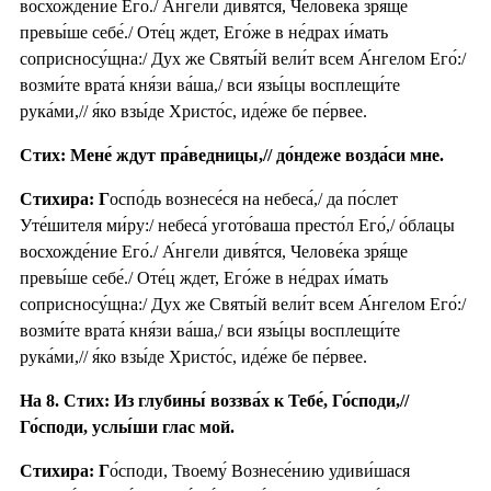
восхожде́ние Его́./ А́нгели дивя́тся, Челове́ка зря́ще
превы́ше себе́./ Оте́ц ждет, Его́же в не́драх и́мать
соприсносу́щна:/ Дух же Святы́й вели́т всем А́нгелом Его́:/
возми́те врата́ кня́зи ва́ша,/ вси язы́цы восплещи́те
рука́ми,// я́ко взы́де Христо́с, иде́же бе пе́рвее.
Стих: Мене́ ждут пра́ведницы,// до́ндеже возда́си мне.
Стихира: Г
оспо́дь вознесе́ся на небеса́,/ да по́слет
Уте́шителя ми́ру:/ небеса́ угото́ваша престо́л Его́,/ о́блацы
восхожде́ние Его́./ А́нгели дивя́тся, Челове́ка зря́ще
превы́ше себе́./ Оте́ц ждет, Его́же в не́драх и́мать
соприсносу́щна:/ Дух же Святы́й вели́т всем А́нгелом Его́:/
возми́те врата́ кня́зи ва́ша,/ вси язы́цы восплещи́те
рука́ми,// я́ко взы́де Христо́с, иде́же бе пе́рвее.
На 8. Стих: Из глубины́ воззва́х к Тебе́, Го́споди,//
Го́споди, услы́ши глас мой.
Стихира: Г
о́споди, Твоему́ Вознесе́нию удиви́шася