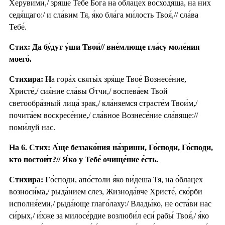
Херуви́ми,/ зря́ще Тебе́ Бо́га на о́блацех восходя́ща, на них
седя́щаго:/ и сла́вим Тя, я́ко бла́га ми́лость Твоя́,// сла́ва
Тебе́.
Стих: Да бу́дут у́ши Твои́// вне́млюще гла́су моле́ния
моего́.
Стихира: Н
а гора́х святы́х зря́ще Твое́ Вознесе́ние,
Христе́,/ сия́ние сла́вы О́тчи,/ воспева́ем Твой
светообра́зный лица́ зрак,/ кла́няемся страсте́м Твои́м,/
почита́ем воскресе́ние,/ сла́вное Вознесе́ние сла́вяще://
поми́луй нас.
На 6. Стих: А́ще беззако́ния на́зриши, Го́споди, Го́споди,
кто постои́т?// Я́ко у Тебе́ очище́ние е́сть.
Стихира: Г
о́споди, апо́столи я́ко ви́деша Тя, на о́блацех
возноси́ма,/ рыда́нием слез, Жизнода́вче Христе́, ско́рби
исполня́еми,/ рыда́юще глаго́лаху:/ Влады́ко, не оста́ви нас
си́рых,/ и́хже за милосе́рдие возлюби́л еси́ рабы́ Твоя́,/ я́ко