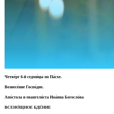
Четве́рг 6-й седми́цы по Па́схе.
Вознесе́ние Госпо́дне.
Апо́стола и евангели́ста Иоа́нна Богосло́ва
ВСЕНО́ЩНОЕ БДЕ́НИЕ