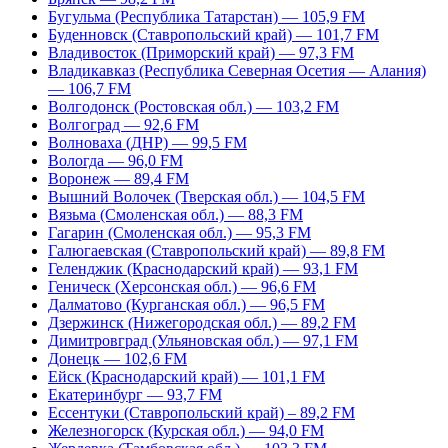
Бугульма (Республика Татарстан) — 105,9 FM
Буденновск (Ставропольский край) — 101,7 FM
Владивосток (Приморский край) — 97,3 FM
Владикавказ (Республика Северная Осетия — Алания)
— 106,7 FM
Волгодонск (Ростовская обл.) — 103,2 FM
Волгоград — 92,6 FM
Волноваха (ДНР) — 99,5 FM
Вологда — 96,0 FM
Воронеж — 89,4 FM
Вышний Волочек (Тверская обл.) — 104,5 FM
Вязьма (Смоленская обл.) — 88,3 FM
Гагарин (Смоленская обл.) — 95,3 FM
Галюгаевская (Ставропольский край) — 89,8 FM
Геленджик (Краснодарский край) — 93,1 FM
Геническ (Херсонская обл.) — 96,6 FM
Далматово (Курганская обл.) — 96,5 FM
Дзержинск (Нижегородская обл.) — 89,2 FM
Димитровград (Ульяновская обл.) — 97,1 FM
Донецк — 102,6 FM
Ейск (Краснодарский край) — 101,1 FM
Екатеринбург — 93,7 FM
Ессентуки (Ставропольский край) – 89,2 FM
Железногорск (Курская обл.) — 94,0 FM