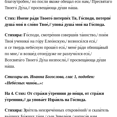
благоутро́бен,/ но посли́ я́коже обеща́л еси́ нам,/ Пресвята́го
Твоего́ Ду́ха,// просвеща́юща ду́ши на́ша.
Стих: И́мене ра́ди Твоего́ потерпе́х Тя, Го́споди, потерпе́
душа́ моя́ в сло́во Твое́,// упова́ душа́ моя́ на Го́спода.
Стихира: Г
о́споди, смотре́ния соверши́в та́инство,/ пои́м
Твоя́ ученики́ на го́ру Елео́нскую,/ возноси́лся еси́,/
и се твердь небе́сную проше́л еси́,/ мене́ ра́ди обнища́вый
по мне,/ и возше́д отону́дуже не разлучи́лся еси́,/
Всесвята́го Твоего́ Ду́ха низпосли́,// просвеща́юща ду́ши
на́ша.
Стихиры ап. Иоанна Богослова, глас 1, подобен:
«Небе́сных чино́в...»:
На 4. Стих: От стра́жи у́тренния до но́щи, от стра́жи
у́тренния,// да упова́ет Изра́иль на Го́спода.
Стихира: З
ри́тель неизрече́нных открове́ний/ и сказа́тель
вы́шних Бо́жиих та́ин,/ сын Зеведе́ов,/ написа́в нам