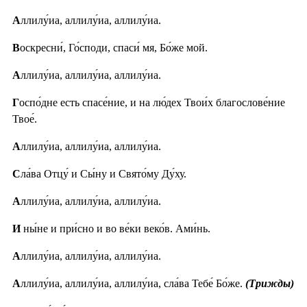
А
ллилу́иа, аллилу́иа, аллилу́иа.
В
оскресни́, Го́споди, спаси́ мя, Бо́же мой.
А
ллилу́иа, аллилу́иа, аллилу́иа.
Г
оспо́дне есть спасе́ние, и на лю́дех Твои́х благослове́ние
Твое́.
А
ллилу́иа, аллилу́иа, аллилу́иа.
С
ла́ва Отцу́ и Сы́ну и Свято́му Ду́ху.
А
ллилу́иа, аллилу́иа, аллилу́иа.
И
ны́не и при́сно и во ве́ки веко́в. Ами́нь.
А
ллилу́иа, аллилу́иа, аллилу́иа.
А
ллилу́иа, аллилу́иа, аллилу́иа, сла́ва Тебе́ Бо́же.
(Трижды)