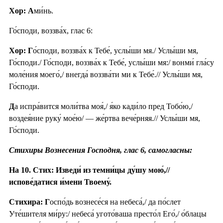
Хор: А
ми́нь.
Го́споди, воззва́х, глас 6:
Хор: Г
о́споди, воззва́х к Тебе́, услы́ши мя./ Услы́ши мя,
Го́споди./ Го́споди, воззва́х к Тебе́, услы́ши мя:/ вонми́ гла́су
моле́ния моего́,/ внегда́ воззва́ти ми к Тебе́.// Услы́ши мя,
Го́споди.
Д
а испра́вится моли́тва моя́,/ я́ко кади́ло пред Тобо́ю,/
воздея́ние руку́ мое́ю/ — же́ртва вече́рняя.// Услы́ши мя,
Го́споди.
Стихиры Вознесения Господня, глас 6, самогласны:
На 10. Стих: Изведи́ из темни́цы ду́шу мою́,//
испове́датися и́мени Твоему́.
Стихира: Г
оспо́дь вознесе́ся на небеса́,/ да по́слет
Уте́шителя ми́ру:/ небеса́ угото́ваша престо́л Его́,/ о́блацы