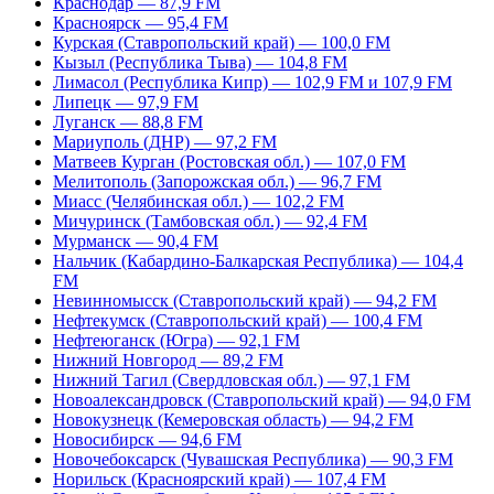
Краснодар — 87,9 FM
Красноярск — 95,4 FM
Курская (Ставропольский край) — 100,0 FM
Кызыл (Республика Тыва) — 104,8 FM
Лимасол (Республика Кипр) — 102,9 FM и 107,9 FM
Липецк — 97,9 FM
Луганск — 88,8 FM
Мариуполь (ДНР) — 97,2 FM
Матвеев Курган (Ростовская обл.) — 107,0 FM
Мелитополь (Запорожская обл.) — 96,7 FM
Миасс (Челябинская обл.) — 102,2 FM
Мичуринск (Тамбовская обл.) — 92,4 FM
Мурманск — 90,4 FM
Нальчик (Кабардино-Балкарская Республика) — 104,4
FM
Невинномысск (Ставропольский край) — 94,2 FM
Нефтекумск (Ставропольский край) — 100,4 FM
Нефтеюганск (Югра) — 92,1 FM
Нижний Новгород — 89,2 FM
Нижний Тагил (Свердловская обл.) — 97,1 FM
Новоалександровск (Ставропольский край) — 94,0 FM
Новокузнецк (Кемеровская область) — 94,2 FM
Новосибирск — 94,6 FM
Новочебоксарск (Чувашская Республика) — 90,3 FM
Норильск (Красноярский край) — 107,4 FM