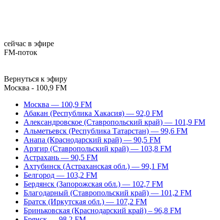
сейчас в эфире
FM-поток
Вернуться к эфиру
Москва - 100,9 FM
Москва — 100,9 FM
Абакан (Республика Хакасия) — 92,0 FM
Александровское (Ставропольский край) — 101,9 FM
Альметьевск (Республика Татарстан) — 99,6 FM
Анапа (Краснодарский край) — 90,5 FM
Арзгир (Ставропольский край) — 103,8 FM
Астрахань — 90,5 FM
Ахтубинск (Астраханская обл.) — 99,1 FM
Белгород — 103,2 FM
Бердянск (Запорожская обл.) — 102,7 FM
Благодарный (Ставропольский край) — 101,2 FM
Братск (Иркутская обл.) — 107,2 FM
Бриньковская (Краснодарский край) – 96,8 FM
Брянск — 98,2 FM