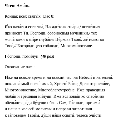
Чтец: А
ми́нь.
Конда́к всех святы́х, глас 8:
Я́
ко нача́тки естества́, Насади́телю тва́ри,/ вселе́нная
прино́сит Ти, Го́споди, богоно́сныя му́ченики,/ тех
моли́твами в ми́ре глубо́це/ Це́рковь Твою́, жи́тельство
Твое́,// Богоро́дицею соблюди́, Многоми́лостиве.
Г
о́споди, поми́луй.
(40 раз)
Окончание часа:
И́
же на вся́кое вре́мя и на вся́кий час, на Небеси́ и на земли́,
покланя́емый и сла́вимый, Христе́ Бо́же, Долготерпели́ве,
Многоми́лостиве, Многоблагоутро́бне, И́же пра́ведныя
любя́й и гре́шныя ми́луяй, И́же вся зовы́й ко спасе́нию
обеща́ния ра́ди бу́дущих благ. Сам, Го́споди, приими́
и на́ша в час сей моли́твы и испра́ви живо́т наш
к за́поведем Твои́м, ду́ши на́ша освяти́, телеса́ очи́сти,