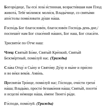
Б
огоро́дице, Ты еси́ лоза́ и́стинная, возрасти́вшая нам Плод
живота́, Тебе́ мо́лимся: моли́ся, Влады́чице, со святы́ми
апо́столы поми́ловати ду́ши на́ша.
Г
оспо́дь Бог благослове́н, благослове́н Госпо́дь день дне,/
поспеши́т нам Бог спасе́ний на́ших, Бог наш, Бог спаса́ти.
Трисвято́е по О́тче наш:
Чтец: С
вяты́й Бо́же, Святы́й Кре́пкий, Святы́й
Безсме́ртный, поми́луй нас.
(Трижды)
С
ла́ва Отцу́ и Сы́ну и Свято́му Ду́ху и ны́не и при́сно
и во ве́ки веко́в. Ами́нь.
П
ресвята́я Тро́ице, поми́луй нас; Го́споди, очи́сти грехи́
на́ша; Влады́ко, прости́ беззако́ния на́ша; Святы́й, посети́
и исцели́ не́мощи на́ша, и́мене Твоего́ ра́ди.
Г
о́споди, поми́луй.
(Трижды)