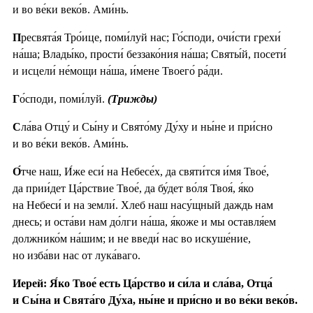
и во ве́ки веко́в. Ами́нь.
П
ресвята́я Тро́ице, поми́луй нас; Го́споди, очи́сти грехи́
на́ша; Влады́ко, прости́ беззако́ния на́ша; Святы́й, посети́
и исцели́ не́мощи на́ша, и́мене Твоего́ ра́ди.
Г
о́споди, поми́луй.
(Трижды)
С
ла́ва Отцу́ и Сы́ну и Свято́му Ду́ху и ны́не и при́сно
и во ве́ки веко́в. Ами́нь.
О́
тче наш, И́же еси́ на Небесе́х, да святи́тся и́мя Твое́,
да прии́дет Ца́рствие Твое́, да бу́дет во́ля Твоя́, я́ко
на Небеси́ и на земли́. Хлеб наш насу́щный даждь нам
днесь; и оста́ви нам до́лги на́ша, я́коже и мы оставля́ем
должнико́м на́шим; и не введи́ нас во искуше́ние,
но изба́ви нас от лука́ваго.
Иерей: Я́ко Твое́ есть Ца́рство и си́ла и сла́ва, Отца́
и Сы́на и Свята́го Ду́ха, ны́не и при́сно и во ве́ки веко́в.