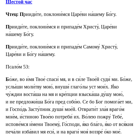
Шесто́й час
Чтец: П
рииди́те, поклони́мся Царе́ви на́шему Бо́гу.
П
рииди́те, поклони́мся и припаде́м Христу́, Царе́ви
на́шему Бо́гу.
П
рииди́те, поклони́мся и припаде́м Самому́ Христу́,
Царе́ви и Бо́гу на́шему.
Псало́м 53:
Б
о́же, во и́мя Твое́ спаси́ мя, и в си́ле Твое́й суди́ ми. Бо́же,
услы́ши моли́тву мою́, внуши́ глаго́лы уст мои́х. Я́ко
чу́ждии воста́ша на мя и кре́пции взыска́ша ду́шу мою́,
и не предложи́ша Бо́га пред собо́ю. Се бо Бог помога́ет ми,
и Госпо́дь Засту́пник души́ мое́й. Отврати́т зла́я враго́м
мои́м, и́стиною Твое́ю потреби́ их. Во́лею пожру́ Тебе́,
испове́мся и́мени Твоему́, Го́споди, я́ко бла́го, я́ко от вся́кия
печа́ли изба́вил мя еси́, и на враги́ моя́ воззре́ о́ко мое́.