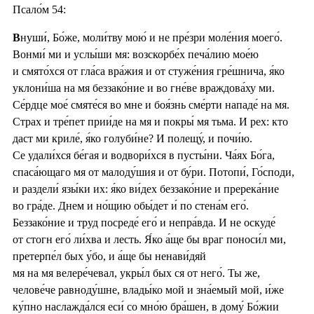
Псало́м 54:
В
нуши́, Бо́же, моли́тву мою́ и не пре́зри моле́ния моего́.
Вонми́ ми и услы́ши мя: возскорбе́х печа́лию мое́ю
и смято́хся от гла́са вра́жия и от стуже́ния гре́шнича, я́ко
уклони́ша на мя беззако́ние и во гне́ве враждова́ху ми.
Се́рдце мое́ смяте́ся во мне и боя́знь сме́рти нападе́ на мя.
Страх и тре́пет прии́де на мя и покры́ мя тьма. И рех: кто
даст ми криле́, я́ко голуби́не? И полещу́, и почи́ю.
Се удали́хся бе́гая и водвори́хся в пусты́ни. Ча́ях Бо́га,
спаса́ющаго мя от малоду́шия и от бу́ри. Потопи́, Го́споди,
и раздели́ язы́ки их: я́ко ви́дех беззако́ние и пререка́ние
во гра́де. Днем и но́щию обы́дет и́ по стена́м его́.
Беззако́ние и труд посреде́ его́ и непра́вда. И не оскуде́
от стогн его́ ли́хва и лесть. Я́ко а́ще бы враг поноси́л ми,
претерпе́л бых у́бо, и а́ще бы ненави́дяй
мя на мя велере́чевал, укры́л бых ся от него́. Ты же,
челове́че равноду́шне, влады́ко мой и зна́емый мой, и́же
ку́пно наслажда́лся еси́ со мно́ю бра́шен, в дому́ Бо́жии