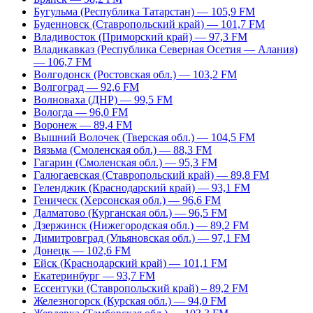
Бугульма (Республика Татарстан) — 105,9 FM
Буденновск (Ставропольский край) — 101,7 FM
Владивосток (Приморский край) — 97,3 FM
Владикавказ (Республика Северная Осетия — Алания)
— 106,7 FM
Волгодонск (Ростовская обл.) — 103,2 FM
Волгоград — 92,6 FM
Волноваха (ДНР) — 99,5 FM
Вологда — 96,0 FM
Воронеж — 89,4 FM
Вышний Волочек (Тверская обл.) — 104,5 FM
Вязьма (Смоленская обл.) — 88,3 FM
Гагарин (Смоленская обл.) — 95,3 FM
Галюгаевская (Ставропольский край) — 89,8 FM
Геленджик (Краснодарский край) — 93,1 FM
Геническ (Херсонская обл.) — 96,6 FM
Далматово (Курганская обл.) — 96,5 FM
Дзержинск (Нижегородская обл.) — 89,2 FM
Димитровград (Ульяновская обл.) — 97,1 FM
Донецк — 102,6 FM
Ейск (Краснодарский край) — 101,1 FM
Екатеринбург — 93,7 FM
Ессентуки (Ставропольский край) – 89,2 FM
Железногорск (Курская обл.) — 94,0 FM