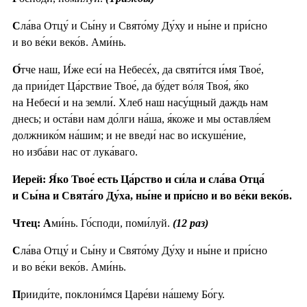
С
ла́ва Отцу́ и Сы́ну и Свято́му Ду́ху и ны́не и при́сно
и во ве́ки веко́в. Ами́нь.
О́
тче наш, И́же еси́ на Небесе́х, да святи́тся и́мя Твое́,
да прии́дет Ца́рствие Твое́, да бу́дет во́ля Твоя́, я́ко
на Небеси́ и на земли́. Хлеб наш насу́щный даждь нам
днесь; и оста́ви нам до́лги на́ша, я́коже и мы оставля́ем
должнико́м на́шим; и не введи́ нас во искуше́ние,
но изба́ви нас от лука́ваго.
Иерей: Я́ко Твое́ есть Ца́рство и си́ла и сла́ва Отца́
и Сы́на и Свята́го Ду́ха, ны́не и при́сно и во ве́ки веко́в.
Чтец: А
ми́нь. Го́споди, поми́луй.
(12 раз)
С
ла́ва Отцу́ и Сы́ну и Свято́му Ду́ху и ны́не и при́сно
и во ве́ки веко́в. Ами́нь.
П
рииди́те, поклони́мся Царе́ви на́шему Бо́гу.