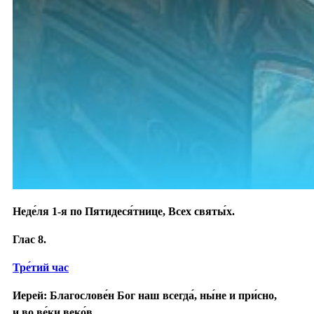
Неде́ля 1-я по Пятидеся́тнице, Всех святы́х.
Глас 8.
Тре́тий час
Иерей: Благослове́н Бог наш всегда́, ны́не и при́сно,
и во ве́ки веко́в.