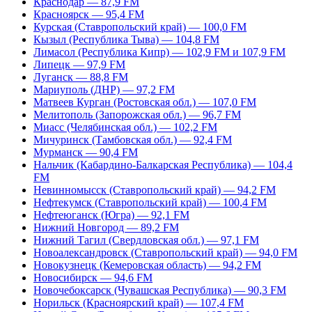
Краснодар — 87,9 FM
Красноярск — 95,4 FM
Курская (Ставропольский край) — 100,0 FM
Кызыл (Республика Тыва) — 104,8 FM
Лимасол (Республика Кипр) — 102,9 FM и 107,9 FM
Липецк — 97,9 FM
Луганск — 88,8 FM
Мариуполь (ДНР) — 97,2 FM
Матвеев Курган (Ростовская обл.) — 107,0 FM
Мелитополь (Запорожская обл.) — 96,7 FM
Миасс (Челябинская обл.) — 102,2 FM
Мичуринск (Тамбовская обл.) — 92,4 FM
Мурманск — 90,4 FM
Нальчик (Кабардино-Балкарская Республика) — 104,4
FM
Невинномысск (Ставропольский край) — 94,2 FM
Нефтекумск (Ставропольский край) — 100,4 FM
Нефтеюганск (Югра) — 92,1 FM
Нижний Новгород — 89,2 FM
Нижний Тагил (Свердловская обл.) — 97,1 FM
Новоалександровск (Ставропольский край) — 94,0 FM
Новокузнецк (Кемеровская область) — 94,2 FM
Новосибирск — 94,6 FM
Новочебоксарск (Чувашская Республика) — 90,3 FM
Норильск (Красноярский край) — 107,4 FM