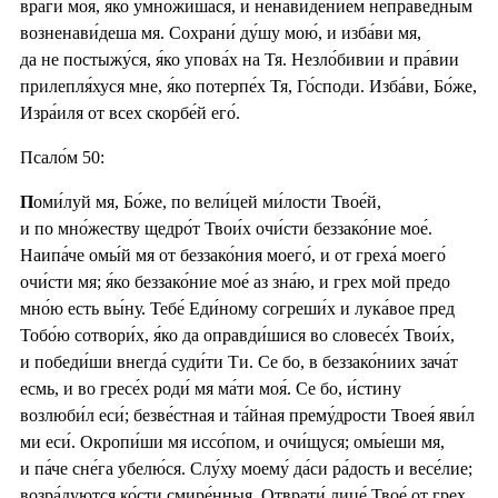
враги́ моя́, я́ко умно́жишася, и ненавиде́нием непра́ведным
возненави́деша мя. Сохрани́ ду́шу мою́, и изба́ви мя,
да не постыжу́ся, я́ко упова́х на Тя. Незло́бивии и пра́вии
прилепля́хуся мне, я́ко потерпе́х Тя, Го́споди. Изба́ви, Бо́же,
Изра́иля от всех скорбе́й его́.
Псало́м 50:
П
оми́луй мя, Бо́же, по вели́цей ми́лости Твое́й,
и по мно́жеству щедро́т Твои́х очи́сти беззако́ние мое́.
Наипа́че омы́й мя от беззако́ния моего́, и от греха́ моего́
очи́сти мя; я́ко беззако́ние мое́ аз зна́ю, и грех мой предо
мно́ю есть вы́ну. Тебе́ Еди́ному согреши́х и лука́вое пред
Тобо́ю сотвори́х, я́ко да оправди́шися во словесе́х Твои́х,
и победи́ши внегда́ суди́ти Ти. Се бо, в беззако́ниих зача́т
есмь, и во гресе́х роди́ мя ма́ти моя́. Се бо, и́стину
возлюби́л еси́; безве́стная и та́йная прему́дрости Твоея́ яви́л
ми еси́. Окропи́ши мя иссо́пом, и очи́щуся; омы́еши мя,
и па́че сне́га убелю́ся. Слу́ху моему́ да́си ра́дость и весе́лие;
возра́дуются ко́сти смире́нныя. Отврати́ лице́ Твое́ от грех