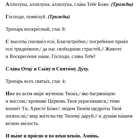
А
ллилу́иа, аллилу́иа, аллилу́иа, сла́ва Тебе́ Бо́же.
(Трижды)
Г
о́споди, поми́луй.
(Трижды)
Тропа́рь воскре́сный, глас 8:
С
высоты́ снизше́л еси́, Благоутро́бне,/ погребе́ние прия́л
еси́ тридне́вное,/ да нас свободи́ши страсте́й,// Животе́
и Воскресе́ние на́ше, Го́споди, сла́ва Тебе́!
Сла́ва Отцу́ и Сы́ну и Свято́му Ду́ху.
Тропа́рь всех святы́х, глас 4:
И́
же во всем ми́ре му́ченик Твои́х,/ я́ко багряни́цею
и ви́ссом,/ кровьми́ Це́рковь Твоя́ украси́вшися,/ те́ми
вопие́т Ти, Христе́ Бо́же:/ лю́дем Твои́м щедро́ты Твоя́
низпосли́,/ мир жи́тельству Твоему́ да́руй,// и душа́м на́шим
ве́лию ми́лость.
И ны́не и при́сно и во ве́ки веко́в. Ами́нь.