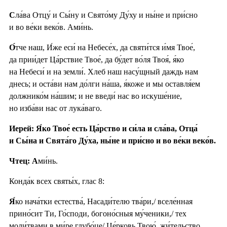
С
ла́ва Отцу́ и Сы́ну и Свято́му Ду́ху и ны́не и при́сно
и во ве́ки веко́в. Ами́нь.
О́
тче наш, И́же еси́ на Небесе́х, да святи́тся и́мя Твое́,
да прии́дет Ца́рствие Твое́, да бу́дет во́ля Твоя́, я́ко
на Небеси́ и на земли́. Хлеб наш насу́щный даждь нам
днесь; и оста́ви нам до́лги на́ша, я́коже и мы оставля́ем
должнико́м на́шим; и не введи́ нас во искуше́ние,
но изба́ви нас от лука́ваго.
Иерей: Я́ко Твое́ есть Ца́рство и си́ла и сла́ва, Отца́
и Сы́на и Свята́го Ду́ха, ны́не и при́сно и во ве́ки веко́в.
Чтец: А
ми́нь.
Конда́к всех святы́х, глас 8:
Я́
ко нача́тки естества́, Насади́телю тва́ри,/ вселе́нная
прино́сит Ти, Го́споди, богоно́сныя му́ченики,/ тех
моли́твами в ми́ре глубо́це/ Це́рковь Твою́, жи́тельство