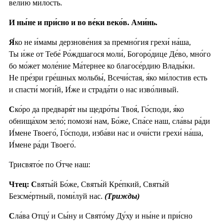
ве́лию ми́лость.
И ны́не и при́сно и во ве́ки веко́в. Ами́нь.
Я́
ко не и́мамы дерзнове́ния за премно́гия грехи́ на́ша,
Ты и́же от Тебе́ Ро́ждшагося моли́, Богоро́дице Де́во, мно́го
бо мо́жет моле́ние Ма́тернее ко благосе́рдию Влады́ки.
Не пре́зри гре́шных мольбы́, Всечи́стая, я́ко ми́лостив есть
и спасти́ моги́й, И́же и страда́ти о нас изво́ливый.
С
ко́ро да предваря́т ны щедро́ты Твоя́, Го́споди, я́ко
обнища́хом зело́; помози́ нам, Бо́же, Спа́се наш, сла́вы ра́ди
И́мене Твоего́, Го́споди, изба́ви нас и очи́сти грехи́ на́ша,
И́мене ра́ди Твоего́.
Трисвято́е по О́тче наш:
Чтец: С
вяты́й Бо́же, Святы́й Кре́пкий, Святы́й
Безсме́ртный, поми́луй нас.
(Трижды)
С
ла́ва Отцу́ и Сы́ну и Свято́му Ду́ху и ны́не и при́сно