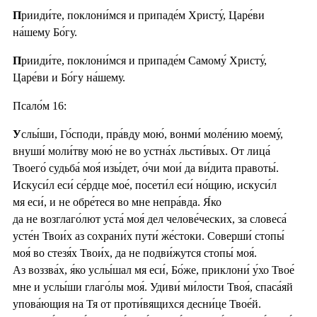
П
рииди́те, поклони́мся и припаде́м Христу́, Царе́ви
на́шему Бо́гу.
П
рииди́те, поклони́мся и припаде́м Самому́ Христу́,
Царе́ви и Бо́гу на́шему.
Псало́м 16:
У
слы́ши, Го́споди, пра́вду мою́, вонми́ моле́нию моему́,
внуши́ моли́тву мою́ не во устна́х льсти́вых. От лица́
Твоего́ судьба́ моя́ изы́дет, о́чи мои́ да ви́дита правоты́.
Искуси́л еси́ се́рдце мое́, посети́л еси́ но́щию, искуси́л
мя еси́, и не обре́теся во мне непра́вда. Я́ко
да не возглаго́лют уста́ моя́ дел челове́ческих, за словеса́
усте́н Твои́х аз сохрани́х пути́ же́стоки. Соверши́ стопы́
моя́ во стезя́х Твои́х, да не подви́жутся стопы́ моя́.
Аз воззва́х, я́ко услы́шал мя еси́, Бо́же, приклони́ у́хо Твое́
мне и услы́ши глаго́лы моя́. Удиви́ ми́лости Твоя́, спаса́яй
упова́ющия на Тя от проти́вящихся десни́це Твое́й.