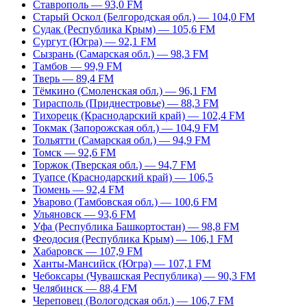
Ставрополь — 93,0 FM
Старый Оскол (Белгородская обл.) — 104,0 FM
Судак (Республика Крым) — 105,6 FM
Сургут (Югра) — 92,1 FM
Сызрань (Самарская обл.) — 98,3 FM
Тамбов — 99,9 FM
Тверь — 89,4 FM
Тёмкино (Смоленская обл.) — 96,1 FM
Тирасполь (Приднестровье) — 88,3 FM
Тихорецк (Краснодарский край) — 102,4 FM
Токмак (Запорожская обл.) — 104,9 FM
Тольятти (Самарская обл.) — 94,9 FM
Томск — 92,6 FM
Торжок (Тверская обл.) — 94,7 FM
Туапсе (Краснодарский край) — 106,5
Тюмень — 92,4 FM
Уварово (Тамбовская обл.) — 100,6 FM
Ульяновск — 93,6 FM
Уфа (Республика Башкортостан) — 98,8 FM
Феодосия (Республика Крым) — 106,1 FM
Хабаровск — 107,9 FM
Ханты-Мансийск (Югра) — 107,1 FM
Чебоксары (Чувашская Республика) — 90,3 FM
Челябинск — 88,4 FM
Череповец (Вологодская обл.) — 106,7 FM