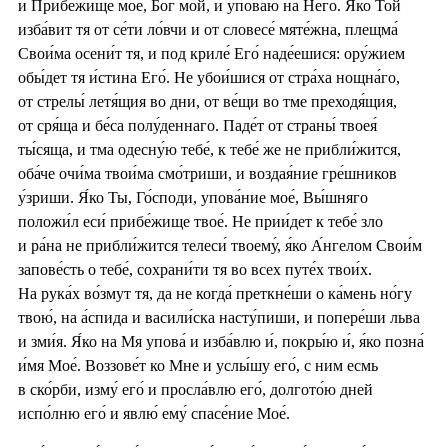
и Прибе́жище мое́, Бог мой, и упова́ю на Него́. Я́ко Той
изба́вит тя от се́ти ло́вчи и от словесе́ мяте́жна, плещма́
Свои́ма осени́т тя, и под криле́ Его́ наде́ешися: ору́жием
обы́дет тя и́стина Его́. Не убои́шися от стра́ха нощна́го,
от стрелы́ летя́щия во дни, от ве́щи во тме преходя́щия,
от сря́ща и бе́са полу́деннаго. Паде́т от страны́ твоея́
ты́сяща, и тма одесну́ю тебе́, к тебе́ же не прибли́жится,
оба́че очи́ма твои́ма смо́триши, и воздая́ние гре́шников
у́зриши. Я́ко Ты, Го́споди, упова́ние мое́, Вы́шняго
положи́л еси́ прибе́жище твое́. Не прии́дет к тебе́ зло
и ра́на не прибли́жится телеси́ твоему́, я́ко А́нгелом Свои́м
запове́сть о тебе́, сохрани́ти тя во всех путе́х твои́х.
На рука́х во́змут тя, да не когда́ преткне́ши о ка́мень но́гу
твою́, на а́спида и васили́ска насту́пиши, и попере́ши льва
и зми́я. Я́ко на Мя упова́ и изба́влю и́, покры́ю и́, я́ко позна́
и́мя Мое́. Воззове́т ко Мне и услы́шу его́, с ним есмь
в ско́рби, изму́ его́ и просла́влю его́, долгото́ю дней
испо́лню его́ и явлю́ ему́ спасе́ние Мое́.