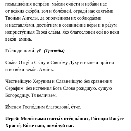
помышле́ния испра́ви, мы́сли очи́сти и изба́ви нас
от вся́кия ско́рби, зол и боле́зней, огради́ нас святы́ми
Твои́ми А́нгелы, да ополче́нием их соблюда́еми
и наставля́еми, дости́гнем в соедине́ние ве́ры и в ра́зум
непристу́пныя Твоея́ сла́вы, я́ко благослове́н еси́ во ве́ки
веко́в, ами́нь.
Г
о́споди поми́луй.
(Трижды)
С
ла́ва Отцу́ и Сы́ну и Свято́му Ду́ху и ны́не и при́сно
и во ве́ки веко́в. Ами́нь.
Ч
естне́йшую Херуви́м и Сла́внейшую без сравне́ния
Серафи́м, без истле́ния Бо́га Сло́ва ро́ждшую, су́щую
Богоро́дицу, Тя велича́ем.
И́
менем Госпо́дним благослови́, о́тче.
Иерей: Моли́твами святы́х оте́ц на́ших, Го́споди Иису́се
Христе́, Бо́же наш, поми́луй нас.