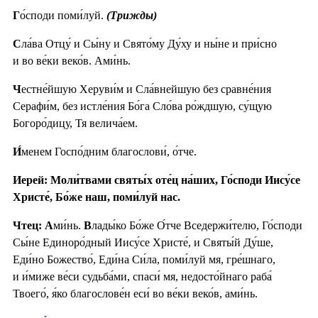
Г
о́споди поми́луй.
(Трижды)
С
ла́ва Отцу́ и Сы́ну и Свято́му Ду́ху и ны́не и при́сно
и во ве́ки веко́в. Ами́нь.
Ч
естне́йшую Херуви́м и Сла́внейшую без сравне́ния
Серафи́м, без истле́ния Бо́га Сло́ва ро́ждшую, су́щую
Богоро́дицу, Тя велича́ем.
И́
менем Госпо́дним благослови́, о́тче.
Иерей: Моли́твами святы́х оте́ц на́ших, Го́споди Иису́се
Христе́, Бо́же наш, поми́луй нас.
Чтец: А
ми́нь.
В
лады́ко Бо́же О́тче Вседержи́телю, Го́споди
Сы́не Единоро́дный Иису́се Христе́, и Святы́й Ду́ше,
Еди́но Божество́, Еди́на Си́ла, поми́луй мя, гре́шнаго,
и и́миже ве́си судьба́ми, спаси́ мя, недосто́йнаго раба́
Твоего́, я́ко благослове́н еси́ во ве́ки веко́в, ами́нь.