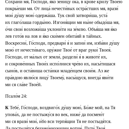
Сохрани́ мя, Го́споди, я́ко зе́ницу о́ка, в кро́ве крилу́ Твое́ю
покры́еши мя. От лица́ нечести́вых остра́стших мя, врази́
мои́ ду́шу мою́ одержа́ша. Тук свой затвори́ша, уста́
их глаго́лаша горды́ню. Изгоня́щии мя ны́не обыдо́ша мя,
о́чи свои́ возложи́ша уклони́ти на зе́млю. Объя́ша мя я́ко
лев гото́в на лов и я́ко ски́мен обита́яй в та́йных.
Воскресни́, Го́споди, предвари́ я́ и запни́ им, изба́ви ду́шу
мою́ от нечести́ваго, ору́жие Твое́ от враг руки́ Твоея́.
Го́споди, от ма́лых от земли́, раздели́ я́ в животе́ их,
и сокрове́нных Твои́х испо́лнися чре́во их, насы́тишася
сыно́в, и оста́виша оста́нки младе́нцем свои́м. Аз же
пра́вдою явлю́ся лицу́ Твоему́, насы́щуся, внегда́ яви́ти
ми ся сла́ве Твое́й.
Псало́м 24:
К
Тебе́, Го́споди, воздвиго́х ду́шу мою́, Бо́же мой, на Тя
упова́х, да не постыжу́ся во век, ниже́ да посмею́т
ми ся врази́ мои́, и́бо вси терпя́щии Тя не постыдя́тся.
Да постыдя́тся беззако́ннующии вотще́. Пути́ Твоя́,