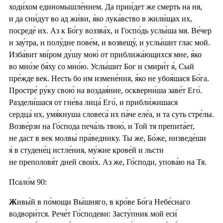
ходи́хом единомышле́нием. Да прии́дет же смерть на ня,
и да сни́дут во ад жи́ви, я́ко лука́вство в жили́щах их,
посреде́ их. Аз к Бо́гу воззва́х, и Госпо́дь услы́ша мя. Ве́чер
и зау́тра, и полу́дне пове́м, и возвещу́, и услы́шит глас мой.
Изба́вит ми́ром ду́шу мою́ от приближа́ющихся мне, я́ко
во мно́зе бя́ху со мно́ю. Услы́шит Бог и смири́т я́, Сый
пре́жде век. Несть бо им измене́ния, я́ко не убоя́шася Бо́га.
Простре́ ру́ку свою́ на воздая́ние, оскверни́ша заве́т Его́.
Раздели́шася от гне́ва лица́ Его́, и прибли́жишася
сердца́ их, умя́кнуша словеса́ их па́че еле́а, и та суть стре́лы.
Возве́рзи на Го́спода печа́ль твою́, и Той тя препита́ет,
не даст в век молвы́ пра́веднику. Ты же, Бо́же, низведе́ши
я́ в студене́ц истле́ния, му́жие крове́й и льсти
не преполовя́т дней свои́х. Аз же, Го́споди, упова́ю на Тя.
Псало́м 90:
Ж
ивы́й в по́мощи Вы́шняго, в кро́ве Бо́га Небе́снаго
водвори́тся. Рече́т Го́сподеви: Засту́пник мой еси́