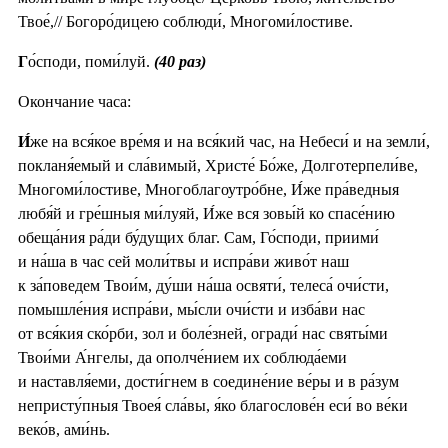
Твое́,// Богоро́дицею соблюди́, Многоми́лостиве.
Г
о́споди, поми́луй.
(40 раз)
Окончание часа:
И́
же на вся́кое вре́мя и на вся́кий час, на Небеси́ и на земли́,
покланя́емый и сла́вимый, Христе́ Бо́же, Долготерпели́ве,
Многоми́лостиве, Многоблагоутро́бне, И́же пра́ведныя
любя́й и гре́шныя ми́луяй, И́же вся зовы́й ко спасе́нию
обеща́ния ра́ди бу́дущих благ. Сам, Го́споди, приими́
и на́ша в час сей моли́твы и испра́ви живо́т наш
к за́поведем Твои́м, ду́ши на́ша освяти́, телеса́ очи́сти,
помышле́ния испра́ви, мы́сли очи́сти и изба́ви нас
от вся́кия ско́рби, зол и боле́зней, огради́ нас святы́ми
Твои́ми А́нгелы, да ополче́нием их соблюда́еми
и наставля́еми, дости́гнем в соедине́ние ве́ры и в ра́зум
непристу́пныя Твоея́ сла́вы, я́ко благослове́н еси́ во ве́ки
веко́в, ами́нь.