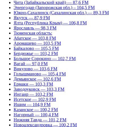
Чита (Забайкальский край) — 87,6 FM
Энергодар (Запорожская обл.) – 104,5 FM
Южно-Сахалинск (Сахалинская обл.) — 89,3 FM
Якутск — 87,9 FM
Ялта (Республика Крым) — 106,8 FM
Ярославль — 98,3 FM
Тюменская область:
Абатское — 103,8 FM
Аромашево — 103,5 FM
Байкалово — 105,5 FM
Бердюжье — 103,2 FM
Большое Сорокино — 102,7 FM
Вагай — 97,0 FM
Викулово — 103,6 FM
Голышманово — 105,4 FM
Демьянское — 102,6 FM
Ермаки — 103,3 FM
Заводоуковск — 103,3 FM
Ингаир — 103,2 FM
Исетское — 102,9 FM
Ишим — 104,9 FM
Казанское — 100,2 FM
Нагорный — 100,4 FM
Нижняя Тавда — 101,2 FM
Новоалександровка — 100,2 FM