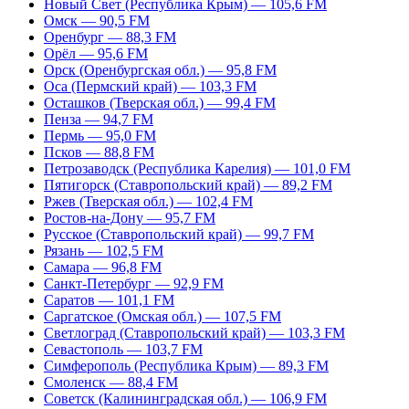
Новый Свет (Республика Крым) — 105,6 FM
Омск — 90,5 FM
Оренбург — 88,3 FM
Орёл — 95,6 FM
Орск (Оренбургская обл.) — 95,8 FM
Оса (Пермский край) — 103,3 FM
Осташков (Тверская обл.) — 99,4 FM
Пенза — 94,7 FM
Пермь — 95,0 FM
Псков — 88,8 FM
Петрозаводск (Республика Карелия) — 101,0 FM
Пятигорск (Ставропольский край) — 89,2 FM
Ржев (Тверская обл.) — 102,4 FM
Ростов-на-Дону — 95,7 FM
Русское (Ставропольский край) — 99,7 FM
Рязань — 102,5 FM
Самара — 96,8 FM
Санкт-Петербург — 92,9 FM
Саратов — 101,1 FM
Саргатское (Омская обл.) — 107,5 FM
Светлоград (Ставропольский край) — 103,3 FM
Севастополь — 103,7 FM
Симферополь (Республика Крым) — 89,3 FM
Смоленск — 88,4 FM
Советск (Калининградская обл.) — 106,9 FM