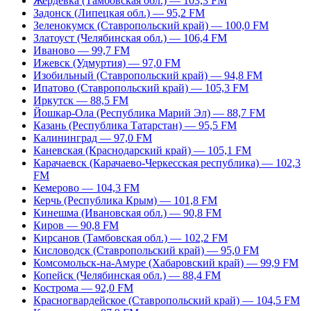
Жердевка (Тамбовская обл.) — 103,3 FM
Задонск (Липецкая обл.) — 95,2 FM
Зеленокумск (Ставропольский край) — 100,0 FM
Златоуст (Челябинская обл.) — 106,4 FM
Иваново — 99,7 FM
Ижевск (Удмуртия) — 97,0 FM
Изобильный (Ставропольский край) — 94,8 FM
Ипатово (Ставропольский край) — 105,3 FM
Иркутск — 88,5 FM
Йошкар-Ола (Республика Марий Эл) — 88,7 FM
Казань (Республика Татарстан) — 95,5 FM
Калининград — 97,0 FM
Каневская (Краснодарский край) — 105,1 FM
Карачаевск (Карачаево-Черкесская республика) — 102,3
FM
Кемерово — 104,3 FM
Керчь (Республика Крым) — 101,8 FM
Кинешма (Ивановская обл.) — 90,8 FM
Киров — 90,8 FM
Кирсанов (Тамбовская обл.) — 102,2 FM
Кисловодск (Ставропольский край) — 95,0 FM
Комсомольск-на-Амуре (Хабаровский край) — 99,9 FM
Копейск (Челябинская обл.) — 88,4 FM
Кострома — 92,0 FM
Красногвардейское (Ставропольский край) — 104,5 FM