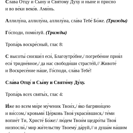
С
ла́ва Отцу́ и Сы́ну и Свято́му Ду́ху и ны́не и при́сно
и во ве́ки веко́в. Ами́нь.
А
ллилу́иа, аллилу́иа, аллилу́иа, сла́ва Тебе́ Бо́же.
(Трижды)
Г
о́споди, поми́луй.
(Трижды)
Тропа́рь воскре́сный, глас 8:
С
высоты́ снизше́л еси́, Благоутро́бне,/ погребе́ние прия́л
еси́ тридне́вное,/ да нас свободи́ши страсте́й,// Животе́
и Воскресе́ние на́ше, Го́споди, сла́ва Тебе́!
Сла́ва Отцу́ и Сы́ну и Свято́му Ду́ху.
Тропа́рь всех святы́х, глас 4:
И́
же во всем ми́ре му́ченик Твои́х,/ я́ко багряни́цею
и ви́ссом,/ кровьми́ Це́рковь Твоя́ украси́вшися,/ те́ми
вопие́т Ти, Христе́ Бо́же:/ лю́дем Твои́м щедро́ты Твоя́
низпосли́,/ мир жи́тельству Твоему́ да́руй,// и душа́м на́шим