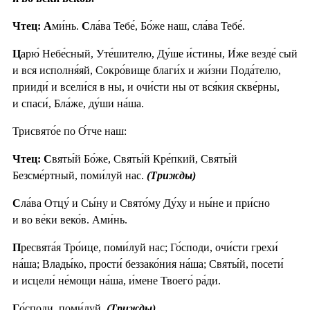
Чтец: А
ми́нь.
С
ла́ва Тебе́, Бо́же наш, сла́ва Тебе́.
Ц
арю́ Небе́сный, Уте́шителю, Ду́ше и́стины, И́же везде́ сый
и вся исполня́яй, Сокро́вище благи́х и жи́зни Пода́телю,
прииди́ и всели́ся в ны, и очи́сти ны от вся́кия скве́рны,
и спаси́, Бла́же, ду́ши на́ша.
Трисвято́е по О́тче наш:
Чтец: С
вяты́й Бо́же, Святы́й Кре́пкий, Святы́й
Безсме́ртный, поми́луй нас.
(Трижды)
С
ла́ва Отцу́ и Сы́ну и Свято́му Ду́ху и ны́не и при́сно
и во ве́ки веко́в. Ами́нь.
П
ресвята́я Тро́ице, поми́луй нас; Го́споди, очи́сти грехи́
на́ша; Влады́ко, прости́ беззако́ния на́ша; Святы́й, посети́
и исцели́ не́мощи на́ша, и́мене Твоего́ ра́ди.
Г
о́споди, поми́луй.
(Трижды)