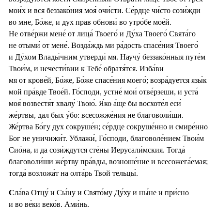
мои́х и вся беззако́ния моя́ очи́сти. Се́рдце чи́сто сози́жди
во мне, Бо́же, и дух прав обнови́ во утро́бе мое́й.
Не отве́ржи мене́ от лица́ Твоего́ и Ду́ха Твоего́ Свята́го
не отыми́ от мене́. Возда́ждь ми ра́дость спасе́ния Твоего́
и Ду́хом Влады́чним утверди́ мя. Научу́ беззако́нныя путе́м
Твои́м, и нечести́вии к Тебе́ обратя́тся. Изба́ви
мя от крове́й, Бо́же, Бо́же спасе́ния моего́; возра́дуется язы́к
мой пра́вде Твое́й. Го́споди, устне́ мои́ отве́рзеши, и уста́
моя́ возвестя́т хвалу́ Твою́. Я́ко а́ще бы восхоте́л еси́
же́ртвы, дал бых у́бо: всесожже́ния не благоволи́ши.
Же́ртва Бо́гу дух сокруше́н; се́рдце сокруше́нно и смире́нно
Бог не уничижи́т. Ублажи́, Го́споди, благоволе́нием Твои́м
Сио́на, и да сози́ждутся сте́ны Иерусали́мския. Тогда́
благоволи́ши же́ртву пра́вды, возноше́ние и всесожега́емая;
тогда́ возложа́т на олта́рь Твой тельцы́.
С
ла́ва Отцу́ и Сы́ну и Свято́му Ду́ху и ны́не и при́сно
и во ве́ки веко́в. Ами́нь.