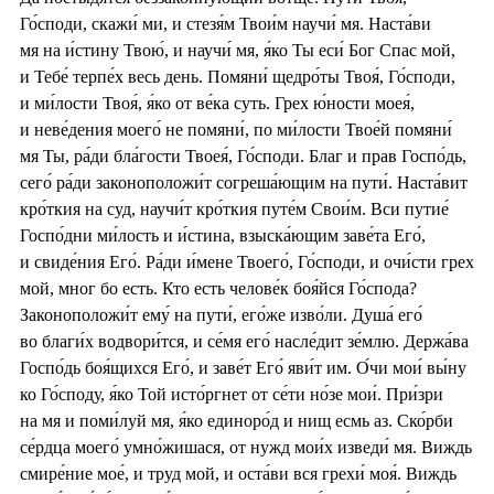
Го́споди, скажи́ ми, и стезя́м Твои́м научи́ мя. Наста́ви
мя на и́стину Твою́, и научи́ мя, я́ко Ты еси́ Бог Спас мой,
и Тебе́ терпе́х весь день. Помяни́ щедро́ты Твоя́, Го́споди,
и ми́лости Твоя́, я́ко от ве́ка суть. Грех ю́ности моея́,
и неве́дения моего́ не помяни́, по ми́лости Твое́й помяни́
мя Ты, ра́ди бла́гости Твоея́, Го́споди. Благ и прав Госпо́дь,
сего́ ра́ди законоположи́т согреша́ющим на пути́. Наста́вит
кро́ткия на суд, научи́т кро́ткия путе́м Свои́м. Вси путие́
Госпо́дни ми́лость и и́стина, взыска́ющим заве́та Его́,
и свиде́ния Его́. Ра́ди и́мене Твоего́, Го́споди, и очи́сти грех
мой, мног бо есть. Кто есть челове́к боя́йся Го́спода?
Законоположи́т ему́ на пути́, его́же изво́ли. Душа́ его́
во благи́х водвори́тся, и се́мя его́ насле́дит зе́млю. Держа́ва
Госпо́дь боя́щихся Его́, и заве́т Его́ яви́т им. О́чи мои́ вы́ну
ко Го́споду, я́ко Той исто́ргнет от се́ти но́зе мои́. При́зри
на мя и поми́луй мя, я́ко единоро́д и нищ есмь аз. Ско́рби
се́рдца моего́ умно́жишася, от нужд мои́х изведи́ мя. Виждь
смире́ние мое́, и труд мой, и оста́ви вся грехи́ моя́. Виждь