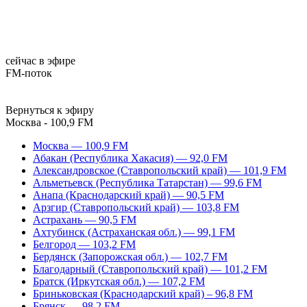
сейчас в эфире
FM-поток
Вернуться к эфиру
Москва - 100,9 FM
Москва — 100,9 FM
Абакан (Республика Хакасия) — 92,0 FM
Александровское (Ставропольский край) — 101,9 FM
Альметьевск (Республика Татарстан) — 99,6 FM
Анапа (Краснодарский край) — 90,5 FM
Арзгир (Ставропольский край) — 103,8 FM
Астрахань — 90,5 FM
Ахтубинск (Астраханская обл.) — 99,1 FM
Белгород — 103,2 FM
Бердянск (Запорожская обл.) — 102,7 FM
Благодарный (Ставропольский край) — 101,2 FM
Братск (Иркутская обл.) — 107,2 FM
Бриньковская (Краснодарский край) – 96,8 FM
Брянск — 98,2 FM