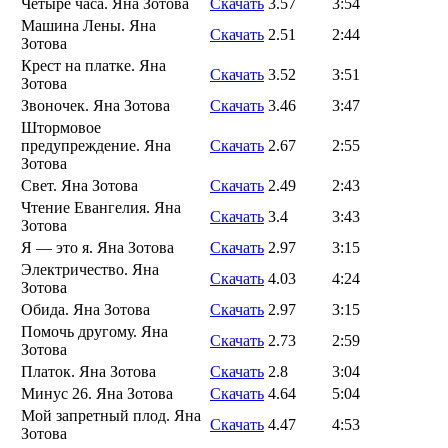
Четыре часа. Яна Зотова
Скачать
3.57
3:54
Машина Лены. Яна
Скачать
2.51
2:44
Зотова
Крест на платке. Яна
Скачать
3.52
3:51
Зотова
Звоночек. Яна Зотова
Скачать
3.46
3:47
Штормовое
предупреждение. Яна
Скачать
2.67
2:55
Зотова
Свет. Яна Зотова
Скачать
2.49
2:43
Чтение Евангелия. Яна
Скачать
3.4
3:43
Зотова
Я — это я. Яна Зотова
Скачать
2.97
3:15
Электричество. Яна
Скачать
4.03
4:24
Зотова
Обида. Яна Зотова
Скачать
2.97
3:15
Помочь другому. Яна
Скачать
2.73
2:59
Зотова
Платок. Яна Зотова
Скачать
2.8
3:04
Минус 26. Яна Зотова
Скачать
4.64
5:04
Мой запретный плод. Яна
Скачать
4.47
4:53
Зотова