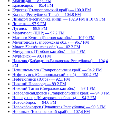
Краснодар — 87,9 FM
Красноярск — 95,4 FM
Курская (Ставропольский край) — 100,0 FM
Кызыл (Республика Тыва) — 104,8 FM
Лимасол (Республика Кипр) — 102,9 FM и 107,9 FM
Липецк — 97,9 FM
Луганск — 88,8 FM
Мариуполь (ДНР) — 97,2 FM
Матвеев Курган (Ростовская обл.) — 107,0 FM
Мелитополь (Запорожская обл.) — 96,7 FM
Миасс (Челябинская обл.) — 102,2 FM
Мичуринск (Тамбовская обл.) — 92,4 FM
Мурманск — 90,4 FM
Нальчик (Кабардино-Балкарская Республика) — 104,4
FM
Невинномысск (Ставропольский край) — 94,2 FM
Нефтекумск (Ставропольский край) — 100,4 FM
Нефтеюганск (Югра) — 92,1 FM
Нижний Новгород — 89,2 FM
Нижний Тагил (Свердловская обл.) — 97,1 FM
Новоалександровск (Ставропольский край) — 94,0 FM
Новокузнецк (Кемеровская область) — 94,2 FM
Новосибирск — 94,6 FM
Новочебоксарск (Чувашская Республика) — 90,3 FM
Норильск (Красноярский край) — 107,4 FM