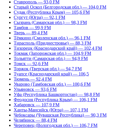
Ставрополь — 93,0 FM
Старый Оскол (Белгородская обл.) — 104,0 FM
Судак (Республика Крым) — 105,6 FM
Сургут (Югра) — 92,1 FM
Сызрань (Самарская обл.) — 98,3 FM
Тамбов — 99,9 FM
Тверь — 89,4 FM
Тёмкино (Смоленская обл.) — 96,1 FM
Тирасполь (Приднестровье) — 88,3 FM
Тихорецк (Краснодарский край) — 102,4 FM
Токмак (Запорожская обл.) — 104,9 FM
Тольятти (Самарская обл.) — 94,9 FM
Томск — 92,6 FM
Торжок (Тверская обл.) — 94,7 FM
Туапсе (Краснодарский край) — 106,5
Тюмень — 92,4 FM
Уварово (Тамбовская обл.) — 100,6 FM
Ульяновск — 93,6 FM
Уфа (Республика Башкортостан) — 98,8 FM
Феодосия (Республика Крым) — 106,1 FM
Хабаровск — 107,9 FM
Ханты-Мансийск (Югра) — 107,1 FM
Чебоксары (Чувашская Республика) — 90,3 FM
Челябинск — 88,4 FM
Череповец (Вологодская обл.) — 106,7 FM