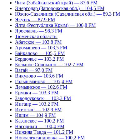
Чита (Забайкальский край) — 87,6 FM
Энергодар (Запорожская обл.) – 104,5 FM
Южно-Сахалинск (Сахалинская обл.) — 89,3 FM
Якутск — 87,9 FM
Ялта (Республика Крым) — 106,8 FM
Ярославль — 98,3 FM
Тюменская область:
Абатское — 103,8 FM
Аромашево — 103,5 FM
Байкалово — 105,5 FM
Бердюжье — 103,2 FM
Большое Сорокино — 102,7 FM
Вагай — 97,0 FM
Викулово — 103,6 FM
Голышманово — 105,4 FM
Демьянское — 102,6 FM
Ермаки — 103,3 FM
Заводоуковск — 103,3 FM
Ингаир — 103,2 FM
Исетское — 102,9 FM
Ишим — 104,9 FM
Казанское — 100,2 FM
Нагорный — 100,4 FM
Нижняя Тавда — 101,2 FM
Новоалександровка — 100,2 FM