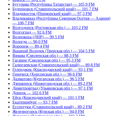
Бугульма (Республика Татарстан) — 105,9 FM
Буденновск (Ставропольский край) — 101,7 FM
Владивосток (Приморский край) — 97,3 FM
Владикавказ (Республика Северная Осетия — Алания)
— 106,7 FM
Волгодонск (Ростовская обл.) — 103,2 FM
Волгоград — 92,6 FM
Волноваха (ДНР) — 99,5 FM
Вологда — 96,0 FM
Воронеж — 89,4 FM
Вышний Волочек (Тверская обл.) — 104,5 FM
Вязьма (Смоленская обл.) — 88,3 FM
Гагарин (Смоленская обл.) — 95,3 FM
Галюгаевская (Ставропольский край) — 89,8 FM
Геленджик (Краснодарский край) — 93,1 FM
Геническ (Херсонская обл.) — 96,6 FM
Далматово (Курганская обл.) — 96,5 FM
Дзержинск (Нижегородская обл.) — 89,2 FM
Димитровград (Ульяновская обл.) — 97,1 FM
Донецк — 102,6 FM
Ейск (Краснодарский край) — 101,1 FM
Екатеринбург — 93,7 FM
Ессентуки (Ставропольский край) – 89,2 FM
Железногорск (Курская обл.) — 94,0 FM