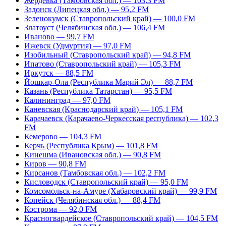
Жердевка (Тамбовская обл.) — 103,3 FM
Задонск (Липецкая обл.) — 95,2 FM
Зеленокумск (Ставропольский край) — 100,0 FM
Златоуст (Челябинская обл.) — 106,4 FM
Иваново — 99,7 FM
Ижевск (Удмуртия) — 97,0 FM
Изобильный (Ставропольский край) — 94,8 FM
Ипатово (Ставропольский край) — 105,3 FM
Иркутск — 88,5 FM
Йошкар-Ола (Республика Марий Эл) — 88,7 FM
Казань (Республика Татарстан) — 95,5 FM
Калининград — 97,0 FM
Каневская (Краснодарский край) — 105,1 FM
Карачаевск (Карачаево-Черкесская республика) — 102,3
FM
Кемерово — 104,3 FM
Керчь (Республика Крым) — 101,8 FM
Кинешма (Ивановская обл.) — 90,8 FM
Киров — 90,8 FM
Кирсанов (Тамбовская обл.) — 102,2 FM
Кисловодск (Ставропольский край) — 95,0 FM
Комсомольск-на-Амуре (Хабаровский край) — 99,9 FM
Копейск (Челябинская обл.) — 88,4 FM
Кострома — 92,0 FM
Красногвардейское (Ставропольский край) — 104,5 FM