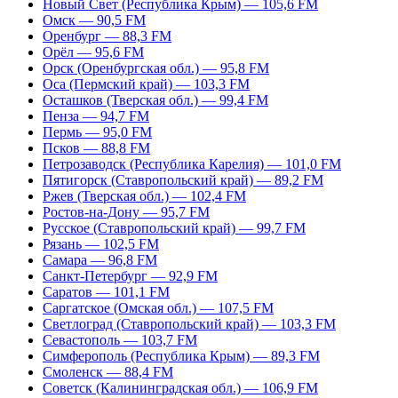
Новый Свет (Республика Крым) — 105,6 FM
Омск — 90,5 FM
Оренбург — 88,3 FM
Орёл — 95,6 FM
Орск (Оренбургская обл.) — 95,8 FM
Оса (Пермский край) — 103,3 FM
Осташков (Тверская обл.) — 99,4 FM
Пенза — 94,7 FM
Пермь — 95,0 FM
Псков — 88,8 FM
Петрозаводск (Республика Карелия) — 101,0 FM
Пятигорск (Ставропольский край) — 89,2 FM
Ржев (Тверская обл.) — 102,4 FM
Ростов-на-Дону — 95,7 FM
Русское (Ставропольский край) — 99,7 FM
Рязань — 102,5 FM
Самара — 96,8 FM
Санкт-Петербург — 92,9 FM
Саратов — 101,1 FM
Саргатское (Омская обл.) — 107,5 FM
Светлоград (Ставропольский край) — 103,3 FM
Севастополь — 103,7 FM
Симферополь (Республика Крым) — 89,3 FM
Смоленск — 88,4 FM
Советск (Калининградская обл.) — 106,9 FM