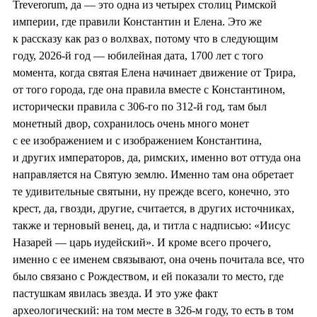
Treverorum, да — это одна из четырех столиц Римской
империи, где правили Константин и Елена. Это же
к рассказу как раз о волхвах, потому что в следующим
году, 2026-й год — юбилейная дата, 1700 лет с того
момента, когда святая Елена начинает движение от Трира,
от того города, где она правила вместе с Константином,
исторически правила с 306-го по 312-й год, там был
монетный двор, сохранилось очень много монет
с ее изображением и с изображением Константина,
и других императоров, да, римских, именно вот оттуда она
направляется на Святую землю. Именно там она обретает
те удивительные святыни, ну прежде всего, конечно, это
крест, да, гвозди, другие, считается, в других источниках,
также и терновый венец, да, и титла с надписью: «Иисус
Назарей — царь иудейский». И кроме всего прочего,
именно с ее именем связывают, она очень почитала все, что
было связано с Рождеством, и ей показали то место, где
пастушкам явилась звезда. И это уже факт
археологический: на том месте в 326-м году, то есть в том