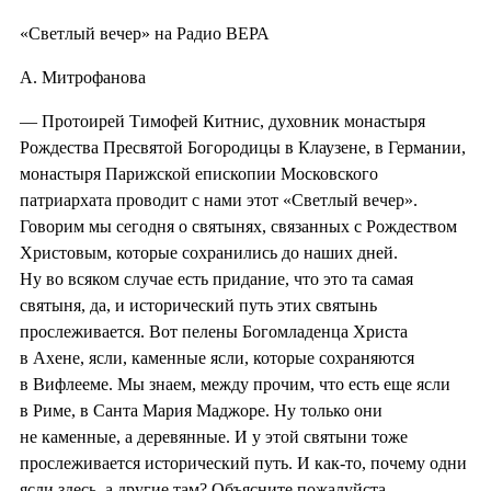
«Светлый вечер» на Радио ВЕРА
А. Митрофанова
— Протоирей Тимофей Китнис, духовник монастыря
Рождества Пресвятой Богородицы в Клаузене, в Германии,
монастыря Парижской епископии Московского
патриархата проводит с нами этот «Светлый вечер».
Говорим мы сегодня о святынях, связанных с Рождеством
Христовым, которые сохранились до наших дней.
Ну во всяком случае есть придание, что это та самая
святыня, да, и исторический путь этих святынь
прослеживается. Вот пелены Богомладенца Христа
в Ахене, ясли, каменные ясли, которые сохраняются
в Вифлееме. Мы знаем, между прочим, что есть еще ясли
в Риме, в Санта Мария Маджоре. Ну только они
не каменные, а деревянные. И у этой святыни тоже
прослеживается исторический путь. И как-то, почему одни
ясли здесь, а другие там? Объясните пожалуйста.