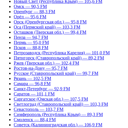
Новый Свет (Республика Крым) — 105,6 FM
Омск — 90,5 FM
Оренбург — 88,3 FM
Орёл — 95,6 FM
Орск (Оренбургская обл.) — 95,8 FM
Оса (Пермский край) — 103,3 FM
Осташков (Тверская обл.) — 99,4 FM
Пенза — 94,7 FM
Пермь — 95,0 FM
Псков — 88,8 FM
Петрозаводск (Республика Карелия) — 101,0 FM
Пятигорск (Ставропольский край) — 89,2 FM
Ржев (Тверская обл.) — 102,4 FM
Ростов-на-Дону — 95,7 FM
Русское (Ставропольский край) — 99,7 FM
Рязань — 102,5 FM
Самара — 96,8 FM
Санкт-Петербург — 92,9 FM
Саратов — 101,1 FM
Саргатское (Омская обл.) — 107,5 FM
Светлоград (Ставропольский край) — 103,3 FM
Севастополь — 103,7 FM
Симферополь (Республика Крым) — 89,3 FM
Смоленск — 88,4 FM
Советск (Калининградская обл.) — 106,9 FM