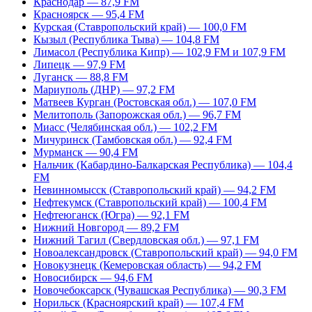
Краснодар — 87,9 FM
Красноярск — 95,4 FM
Курская (Ставропольский край) — 100,0 FM
Кызыл (Республика Тыва) — 104,8 FM
Лимасол (Республика Кипр) — 102,9 FM и 107,9 FM
Липецк — 97,9 FM
Луганск — 88,8 FM
Мариуполь (ДНР) — 97,2 FM
Матвеев Курган (Ростовская обл.) — 107,0 FM
Мелитополь (Запорожская обл.) — 96,7 FM
Миасс (Челябинская обл.) — 102,2 FM
Мичуринск (Тамбовская обл.) — 92,4 FM
Мурманск — 90,4 FM
Нальчик (Кабардино-Балкарская Республика) — 104,4
FM
Невинномысск (Ставропольский край) — 94,2 FM
Нефтекумск (Ставропольский край) — 100,4 FM
Нефтеюганск (Югра) — 92,1 FM
Нижний Новгород — 89,2 FM
Нижний Тагил (Свердловская обл.) — 97,1 FM
Новоалександровск (Ставропольский край) — 94,0 FM
Новокузнецк (Кемеровская область) — 94,2 FM
Новосибирск — 94,6 FM
Новочебоксарск (Чувашская Республика) — 90,3 FM
Норильск (Красноярский край) — 107,4 FM