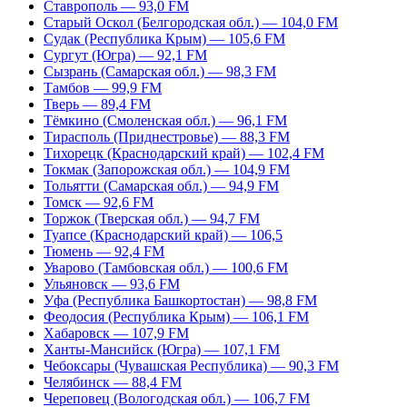
Ставрополь — 93,0 FM
Старый Оскол (Белгородская обл.) — 104,0 FM
Судак (Республика Крым) — 105,6 FM
Сургут (Югра) — 92,1 FM
Сызрань (Самарская обл.) — 98,3 FM
Тамбов — 99,9 FM
Тверь — 89,4 FM
Тёмкино (Смоленская обл.) — 96,1 FM
Тирасполь (Приднестровье) — 88,3 FM
Тихорецк (Краснодарский край) — 102,4 FM
Токмак (Запорожская обл.) — 104,9 FM
Тольятти (Самарская обл.) — 94,9 FM
Томск — 92,6 FM
Торжок (Тверская обл.) — 94,7 FM
Туапсе (Краснодарский край) — 106,5
Тюмень — 92,4 FM
Уварово (Тамбовская обл.) — 100,6 FM
Ульяновск — 93,6 FM
Уфа (Республика Башкортостан) — 98,8 FM
Феодосия (Республика Крым) — 106,1 FM
Хабаровск — 107,9 FM
Ханты-Мансийск (Югра) — 107,1 FM
Чебоксары (Чувашская Республика) — 90,3 FM
Челябинск — 88,4 FM
Череповец (Вологодская обл.) — 106,7 FM