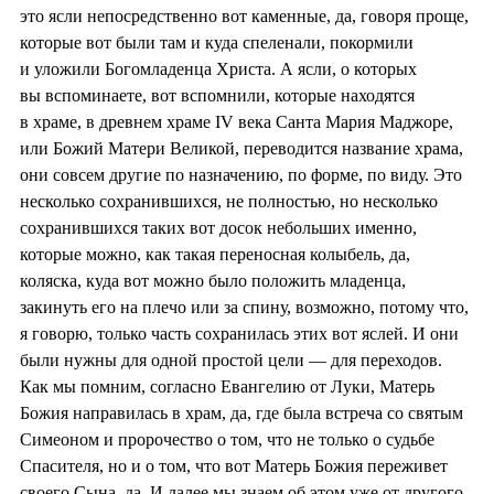
это ясли непосредственно вот каменные, да, говоря проще,
которые вот были там и куда спеленали, покормили
и уложили Богомладенца Христа. А ясли, о которых
вы вспоминаете, вот вспомнили, которые находятся
в храме, в древнем храме IV века Санта Мария Маджоре,
или Божий Матери Великой, переводится название храма,
они совсем другие по назначению, по форме, по виду. Это
несколько сохранившихся, не полностью, но несколько
сохранившихся таких вот досок небольших именно,
которые можно, как такая переносная колыбель, да,
коляска, куда вот можно было положить младенца,
закинуть его на плечо или за спину, возможно, потому что,
я говорю, только часть сохранилась этих вот яслей. И они
были нужны для одной простой цели — для переходов.
Как мы помним, согласно Евангелию от Луки, Матерь
Божия направилась в храм, да, где была встреча со святым
Симеоном и пророчество о том, что не только о судьбе
Спасителя, но и о том, что вот Матерь Божия переживет
своего Сына, да. И далее мы знаем об этом уже от другого