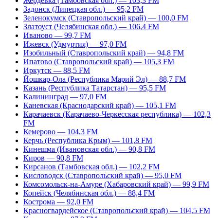
Жердевка (Тамбовская обл.) — 103,3 FM
Задонск (Липецкая обл.) — 95,2 FM
Зеленокумск (Ставропольский край) — 100,0 FM
Златоуст (Челябинская обл.) — 106,4 FM
Иваново — 99,7 FM
Ижевск (Удмуртия) — 97,0 FM
Изобильный (Ставропольский край) — 94,8 FM
Ипатово (Ставропольский край) — 105,3 FM
Иркутск — 88,5 FM
Йошкар-Ола (Республика Марий Эл) — 88,7 FM
Казань (Республика Татарстан) — 95,5 FM
Калининград — 97,0 FM
Каневская (Краснодарский край) — 105,1 FM
Карачаевск (Карачаево-Черкесская республика) — 102,3
FM
Кемерово — 104,3 FM
Керчь (Республика Крым) — 101,8 FM
Кинешма (Ивановская обл.) — 90,8 FM
Киров — 90,8 FM
Кирсанов (Тамбовская обл.) — 102,2 FM
Кисловодск (Ставропольский край) — 95,0 FM
Комсомольск-на-Амуре (Хабаровский край) — 99,9 FM
Копейск (Челябинская обл.) — 88,4 FM
Кострома — 92,0 FM
Красногвардейское (Ставропольский край) — 104,5 FM