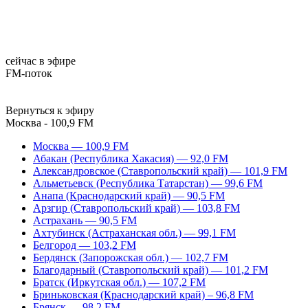
сейчас в эфире
FM-поток
Вернуться к эфиру
Москва - 100,9 FM
Москва — 100,9 FM
Абакан (Республика Хакасия) — 92,0 FM
Александровское (Ставропольский край) — 101,9 FM
Альметьевск (Республика Татарстан) — 99,6 FM
Анапа (Краснодарский край) — 90,5 FM
Арзгир (Ставропольский край) — 103,8 FM
Астрахань — 90,5 FM
Ахтубинск (Астраханская обл.) — 99,1 FM
Белгород — 103,2 FM
Бердянск (Запорожская обл.) — 102,7 FM
Благодарный (Ставропольский край) — 101,2 FM
Братск (Иркутская обл.) — 107,2 FM
Бриньковская (Краснодарский край) – 96,8 FM
Брянск — 98,2 FM