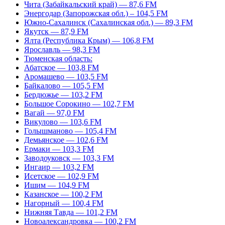
Чита (Забайкальский край) — 87,6 FM
Энергодар (Запорожская обл.) – 104,5 FM
Южно-Сахалинск (Сахалинская обл.) — 89,3 FM
Якутск — 87,9 FM
Ялта (Республика Крым) — 106,8 FM
Ярославль — 98,3 FM
Тюменская область:
Абатское — 103,8 FM
Аромашево — 103,5 FM
Байкалово — 105,5 FM
Бердюжье — 103,2 FM
Большое Сорокино — 102,7 FM
Вагай — 97,0 FM
Викулово — 103,6 FM
Голышманово — 105,4 FM
Демьянское — 102,6 FM
Ермаки — 103,3 FM
Заводоуковск — 103,3 FM
Ингаир — 103,2 FM
Исетское — 102,9 FM
Ишим — 104,9 FM
Казанское — 100,2 FM
Нагорный — 100,4 FM
Нижняя Тавда — 101,2 FM
Новоалександровка — 100,2 FM