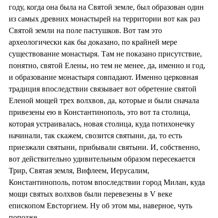
году, когда она была на Святой земле, был образован один
из самых древних монастырей на территории вот как раз
Святой земли на поле пастушков. Вот там это
археологически как бы доказано, по крайней мере
существование монастыря. Там не показано присутствие,
понятно, святой Елены, но тем не менее, да, именно и год,
и образование монастыря совпадают. Именно церковная
традиция впоследствии связывает вот обретение святой
Еленой мощей трех волхвов, да, которые и были сначала
привезены ею в Константинополь, это вот та столица,
которая устраивалась, новая столица, куда потихонечку
начинали, так скажем, свозится святыни, да, то есть
приезжали святыни, прибывали святыни. И, собственно,
вот действительно удивительным образом пересекается
Трир, Святая земля, Вифлеем, Иерусалим,
Константинополь, потом впоследствии город Милан, куда
мощи святых волхвов были перевезены в V веке
епископом Евсторгием. Ну об этом мы, наверное, чуть
попозже.