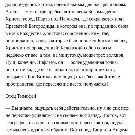
дорог, ведущих к этим, очень важным для нас, реликвиям.
Ахень — место, где пребывают пелены Богомладенца
Христа; город Шартр под Парижем, где сохраняется плат
Пресвятой Богородицы, в котором она, по приданию, была
в ночь Рождества Христова; собственно, Рим, где,
по приданию, ясли, в которые был положен Богомладенец
Христос новорожденный; Кельнский собор совсем
недалеко от вас, а там, на минуточку, мощи трех волхвов.
Ну и, конечно, Вифлеем, он — более удаленная точка,
но это точка, где все начинается, где в мир приходит,
рождается Бог. Вот как вам ощущать себя в такой точке
пространства, где пересечение всего, получается?
Отец Тимофей
— Вы знаете, ощущать себя действительно, ну я до сих пор
не перестаю удивляться: на сколько вот Запад, Восток, вот
география, история, на сколько они пересекаются, подчас
самым неожиданным образом. Вот город Трир или Augusta