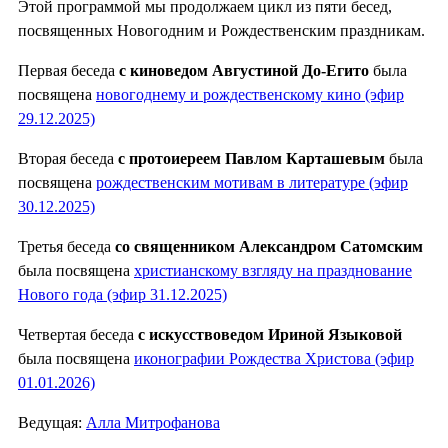
Этой программой мы продолжаем цикл из пяти бесед,
посвященных Новогодним и Рождественским праздникам.
Первая беседа
с киноведом Августиной До-Егито
была
посвящена
новогоднему и рождественскому кино (эфир
29.12.2025)
Вторая беседа
с протоиереем Павлом Карташевым
была
посвящена
рождественским мотивам в литературе (эфир
30.12.2025)
Третья беседа
со священником Александром Сатомским
была посвящена
христианскому взгляду на празднование
Нового года (эфир 31.12.2025)
Четвертая беседа
с искусствоведом Ириной Языковой
была посвящена
иконографии Рождества Христова (эфир
01.01.2026)
Ведущая:
Алла Митрофанова