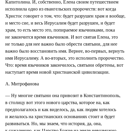
Капитолина. И, собственно, Елена своим путешествием
исполнила одно из евангельских пророчеств: вот когда
Христос говорит о том, что: будет разрушен храм и вообще,
и место сие, и весь Иерусалим будет разрушен, и будет
храм, то есть место это, попираемое язычниками, пока
не закончится время язычников. И вот святая Елена, это
не только для нее важно было обрести святыни, для нее
важно было восстановить имя. Вернее, во-первых, вернуть
имя Иерусалиму. А во-вторых, это исполнить пророчество.
Что: время язычников закончилось, святыни обретены, вот
наступает время новой христианской цивилизации.
А. Митрофанова
— Ну многие святыни она привозит в Константинополь,
в столицу вот этого нового царства, которое на, как
предполагалось и как виделось, да, как людям хотелось
и желалось на христианских основаниях стоит и будет
развиваться. Но, мы знаем, что история, да, она,
к сожалению, как Царство Божие на земле невозможно,