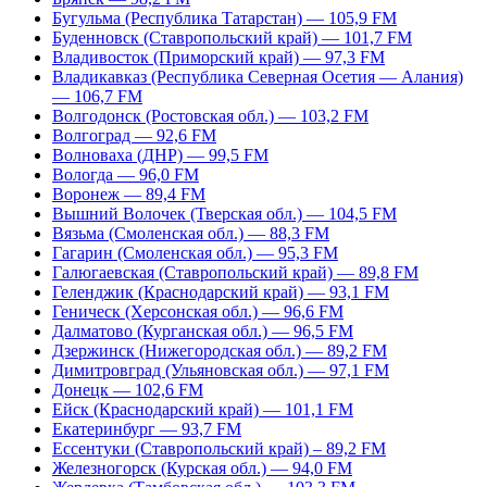
Бугульма (Республика Татарстан) — 105,9 FM
Буденновск (Ставропольский край) — 101,7 FM
Владивосток (Приморский край) — 97,3 FM
Владикавказ (Республика Северная Осетия — Алания)
— 106,7 FM
Волгодонск (Ростовская обл.) — 103,2 FM
Волгоград — 92,6 FM
Волноваха (ДНР) — 99,5 FM
Вологда — 96,0 FM
Воронеж — 89,4 FM
Вышний Волочек (Тверская обл.) — 104,5 FM
Вязьма (Смоленская обл.) — 88,3 FM
Гагарин (Смоленская обл.) — 95,3 FM
Галюгаевская (Ставропольский край) — 89,8 FM
Геленджик (Краснодарский край) — 93,1 FM
Геническ (Херсонская обл.) — 96,6 FM
Далматово (Курганская обл.) — 96,5 FM
Дзержинск (Нижегородская обл.) — 89,2 FM
Димитровград (Ульяновская обл.) — 97,1 FM
Донецк — 102,6 FM
Ейск (Краснодарский край) — 101,1 FM
Екатеринбург — 93,7 FM
Ессентуки (Ставропольский край) – 89,2 FM
Железногорск (Курская обл.) — 94,0 FM