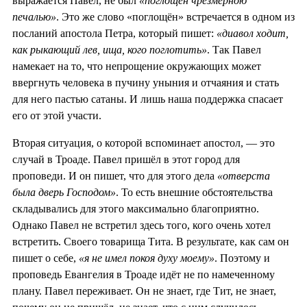
выражается Павел, не был
«поглощён чрезмерною
печалью»
. Это же слово «поглощён» встречается в одном из
посланий апостола Петра, который пишет:
«диавол ходит,
как рыкающий лев, ища, кого поглотить»
. Так Павел
намекает на то, что непрощение окружающих может
ввергнуть человека в пучину уныния и отчаяния и стать
для него пастью сатаны. И лишь наша поддержка спасает
его от этой участи.
Вторая ситуация, о которой вспоминает апостол, — это
случай в Троаде. Павел пришёл в этот город для
проповеди. И он пишет, что для этого дела
«отверста
была дверь Господом»
. То есть внешние обстоятельства
складывались для этого максимально благоприятно.
Однако Павел не встретил здесь того, кого очень хотел
встретить. Своего товарища Тита. В результате, как сам он
пишет о себе,
«я не имел покоя духу моему»
. Поэтому и
проповедь Евангелия в Троаде идёт не по намеченному
плану. Павел переживает. Он не знает, где Тит, не знает,