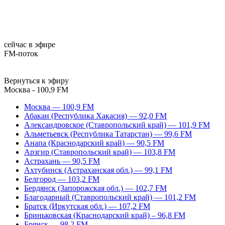
сейчас в эфире
FM-поток
Вернуться к эфиру
Москва - 100,9 FM
Москва — 100,9 FM
Абакан (Республика Хакасия) — 92,0 FM
Александровское (Ставропольский край) — 101,9 FM
Альметьевск (Республика Татарстан) — 99,6 FM
Анапа (Краснодарский край) — 90,5 FM
Арзгир (Ставропольский край) — 103,8 FM
Астрахань — 90,5 FM
Ахтубинск (Астраханская обл.) — 99,1 FM
Белгород — 103,2 FM
Бердянск (Запорожская обл.) — 102,7 FM
Благодарный (Ставропольский край) — 101,2 FM
Братск (Иркутская обл.) — 107,2 FM
Бриньковская (Краснодарский край) – 96,8 FM
Брянск — 98,2 FM