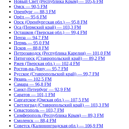
Новый Свет (Республика Крым) — 105,6 FM
Омск — 90,5 FM
Оренбург — 88,3 FM
Орёл — 95,6 FM
Орск (Оренбургская обл.) — 95,8 FM
Оса (Пермский край) — 103,3 FM
Осташков (Тверская обл.) — 99,4 FM
Пенза — 94,7 FM
Пермь — 95,0 FM
Псков — 88,8 FM
Петрозаводск (Республика Карелия) — 101,0 FM
Пятигорск (Ставропольский край) — 89,2 FM
Ржев (Тверская обл.) — 102,4 FM
Ростов-на-Дону — 95,7 FM
Русское (Ставропольский край) — 99,7 FM
Рязань — 102,5 FM
Самара — 96,8 FM
Санкт-Петербург — 92,9 FM
Саратов — 101,1 FM
Саргатское (Омская обл.) — 107,5 FM
Светлоград (Ставропольский край) — 103,3 FM
Севастополь — 103,7 FM
Симферополь (Республика Крым) — 89,3 FM
Смоленск — 88,4 FM
Советск (Калининградская обл.) — 106,9 FM