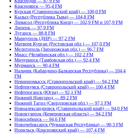
Краснодар — 87,9 FM
Красноярск — 95,4 FM
Курская (Ставропольский край) — 100,0 FM
Кызыл (Республика Тыва) — 104,8 FM
Лимасол (Республика Кипр) — 102,9 FM и 107,9 FM
Липецк — 97,9 FM
Луганск — 88,8 FM
Мариуполь (ДНР) — 97,2 FM
Матвеев Курган (Ростовская обл.) — 107,0 FM
Мелитополь (Запорожская обл.) — 96,7 FM
Миасс (Челябинская обл.) — 102,2 FM
Мичуринск (Тамбовская обл.) — 92,4 FM
Мурманск — 90,4 FM
Нальчик (Кабардино-Балкарская Республика) — 104,4
FM
Невинномысск (Ставропольский край) — 94,2 FM
Нефтекумск (Ставропольский край) — 100,4 FM
Нефтеюганск (Югра) — 92,1 FM
Нижний Новгород — 89,2 FM
Нижний Тагил (Свердловская обл.) — 97,1 FM
Новоалександровск (Ставропольский край) — 94,0 FM
Новокузнецк (Кемеровская область) — 94,2 FM
Новосибирск — 94,6 FM
Новочебоксарск (Чувашская Республика) — 90,3 FM
Норильск (Красноярский край) — 107,4 FM