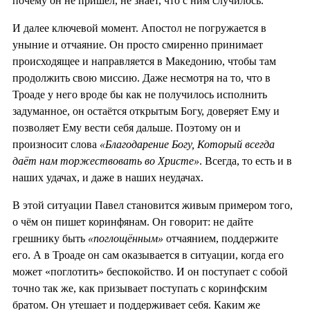
почему он не пришёл, не знает, что с ним случилось.
И далее ключевой момент. Апостол не погружается в
уныние и отчаяние. Он просто смиренно принимает
происходящее и направляется в Македонию, чтобы там
продолжить свою миссию. Даже несмотря на то, что в
Троаде у него вроде бы как не получилось исполнить
задуманное, он остаётся открытым Богу, доверяет Ему и
позволяет Ему вести себя дальше. Поэтому он и
произносит слова
«Благодарение Богу, Который всегда
даёт нам торжествовать во Христе»
. Всегда, то есть и в
наших удачах, и даже в наших неудачах.
В этой ситуации Павел становится живым примером того,
о чём он пишет коринфянам. Он говорит: не дайте
грешнику быть
«поглощённым»
отчаянием, поддержите
его. А в Троаде он сам оказывается в ситуации, когда его
может «поглотить» беспокойство. И он поступает с собой
точно так же, как призывает поступать с коринфским
братом. Он утешает и поддерживает себя. Каким же