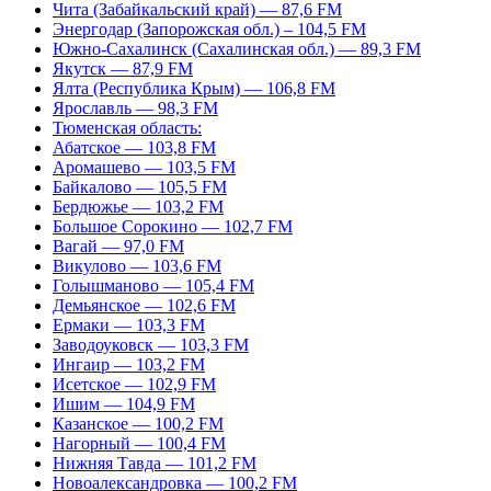
Чита (Забайкальский край) — 87,6 FM
Энергодар (Запорожская обл.) – 104,5 FM
Южно-Сахалинск (Сахалинская обл.) — 89,3 FM
Якутск — 87,9 FM
Ялта (Республика Крым) — 106,8 FM
Ярославль — 98,3 FM
Тюменская область:
Абатское — 103,8 FM
Аромашево — 103,5 FM
Байкалово — 105,5 FM
Бердюжье — 103,2 FM
Большое Сорокино — 102,7 FM
Вагай — 97,0 FM
Викулово — 103,6 FM
Голышманово — 105,4 FM
Демьянское — 102,6 FM
Ермаки — 103,3 FM
Заводоуковск — 103,3 FM
Ингаир — 103,2 FM
Исетское — 102,9 FM
Ишим — 104,9 FM
Казанское — 100,2 FM
Нагорный — 100,4 FM
Нижняя Тавда — 101,2 FM
Новоалександровка — 100,2 FM