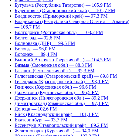
Бугульма (Республика Татарстан) — 105,9 FM
Буденновск (Ставропольский край) — 101,7 FM
Владивосток (Приморский край) — 97,3 FM
Владикавказ (Республика Северная Осетия — Алания)
— 106,7 FM
Волгодонск (Ростовская обл.) — 103,2 FM
Волгоград — 92,6 FM
Волноваха (ДНР) — 99,5 FM
Вологда — 96,0 FM
Воронеж — 89,4 FM
Вышний Волочек (Тверская обл.) — 104,5 FM
Вязьма (Смоленская обл.) — 88,3 FM
Гагарин (Смоленская обл.) — 95,3 FM
Галюгаевская (Ставропольский край) — 89,8 FM
Геленджик (Краснодарский край) — 93,1 FM
Геническ (Херсонская обл.) — 96,6 FM
Далматово (Курганская обл.) — 96,5 FM
Дзержинск (Нижегородская обл.) — 89,2 FM
Димитровград (Ульяновская обл.) — 97,1 FM
Донецк — 102,6 FM
Ейск (Краснодарский край) — 101,1 FM
Екатеринбург — 93,7 FM
Ессентуки (Ставропольский край) – 89,2 FM
Железногорск (Курская обл.) — 94,0 FM