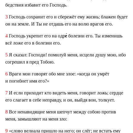
бедствия избавит его Господь.
3
Господь сохранит его и сбережёт ему жизнь; блажен будет
он на земле. И Ты не отдашь его на волю врагов его.
4
Господь укрепит его на одр
е́
болезни его. Ты изменишь
всё ложе его в болезни его.
5
Я сказал: Господи! помилуй меня, исцели душу мою, ибо
согрешил я пред Тобою.
6
Враги мои говорят обо мне злое: «когда он умрёт
и погибнет имя его?»
7
И если приходит кто видеть меня, говорит ложь; сердце
его слагает в себе неправду, и он, выйдя вон, толкует.
8
Все ненавидящие меня шепчут между собою против
меня, замышляют на меня зло:
9
«слово велиала пришло на него; он слёг; не встать ему