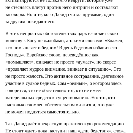
активизируются не только его недруги, которые уже
не стесняясь плетут против него интриги и составляют
заговоры. Но и те, кого Давид считал друзьями, один
за другим покидают его.
В этих непростых обстоятельствах царь начинает свою
молитву к Богу не жалобами, а такими словами: «Блажен,
кто помышляет о бедном! В день бедствия избавит его
Господь». Еврейское слово, переведённое как
«помышляет», означает не просто «думает», но скорее
«проявляет мудрое внимание, вникает в ситуацию». Это
не просто жалость. Это активное сострадание, деятельное
участие в судьбе бедных. Сам «бедный», о котором здесь
говорится, это не обязательно тот, кто не имеет
материальных средств к существованию. Это тот, кто
настолько сломлен обстоятельствами жизни, что уже
не может подняться самостоятельно.
Так Давид даёт прекрасную практическую рекомендацию.
Не стоит ждать пока наступит наш «день бедствия», сложа