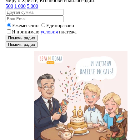
миру о Христе, Его любви и милосердии!
500
1 000
5 000
Ежемесячно
Единоразово
Я принимаю
условия
платежа
Помочь радио
Помочь радио