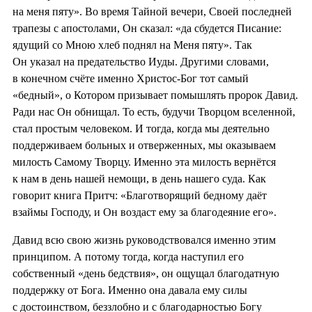
на меня пяту». Во время Тайной вечери, Своей последней
трапезы с апостолами, Он сказал: «да сбудется Писание:
ядущий со Мною хлеб поднял на Меня пяту». Так
Он указал на предательство Иуды. Другими словами,
в конечном счёте именно Христос-Бог тот самый
«бедный», о Котором призывает помышлять пророк Давид.
Ради нас Он обнищал. То есть, будучи Творцом вселенной,
стал простым человеком. И тогда, когда мы деятельно
поддерживаем больных и отверженных, мы оказываем
милость Самому Творцу. Именно эта милость вернётся
к нам в день нашей немощи, в день нашего суда. Как
говорит книга Притч: «Благотворящий бедному даёт
взаймы Господу, и Он воздаст ему за благодеяние его».
Давид всю свою жизнь руководствовался именно этим
принципом. А потому тогда, когда наступил его
собственный «день бедствия», он ощущал благодатную
поддержку от Бога. Именно она давала ему силы
с достоинством, беззлобно и с благодарностью Богу