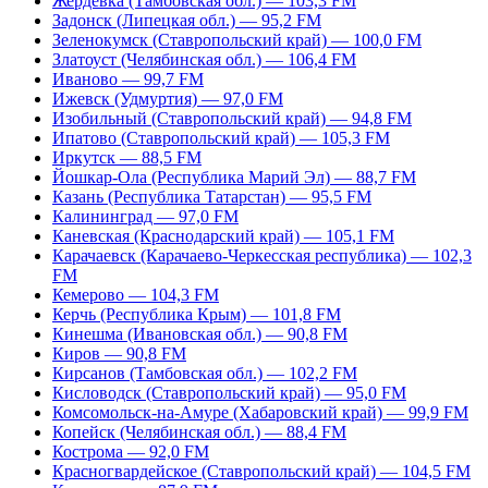
Жердевка (Тамбовская обл.) — 103,3 FM
Задонск (Липецкая обл.) — 95,2 FM
Зеленокумск (Ставропольский край) — 100,0 FM
Златоуст (Челябинская обл.) — 106,4 FM
Иваново — 99,7 FM
Ижевск (Удмуртия) — 97,0 FM
Изобильный (Ставропольский край) — 94,8 FM
Ипатово (Ставропольский край) — 105,3 FM
Иркутск — 88,5 FM
Йошкар-Ола (Республика Марий Эл) — 88,7 FM
Казань (Республика Татарстан) — 95,5 FM
Калининград — 97,0 FM
Каневская (Краснодарский край) — 105,1 FM
Карачаевск (Карачаево-Черкесская республика) — 102,3
FM
Кемерово — 104,3 FM
Керчь (Республика Крым) — 101,8 FM
Кинешма (Ивановская обл.) — 90,8 FM
Киров — 90,8 FM
Кирсанов (Тамбовская обл.) — 102,2 FM
Кисловодск (Ставропольский край) — 95,0 FM
Комсомольск-на-Амуре (Хабаровский край) — 99,9 FM
Копейск (Челябинская обл.) — 88,4 FM
Кострома — 92,0 FM
Красногвардейское (Ставропольский край) — 104,5 FM