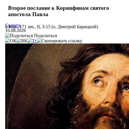
Второе послание к Коринфянам святого
апостола Павла
Скачать
2 Кор., 171 зач., II, 3-15 (о. Дмитрий Барицкий)
10.08.2026
Поделиться