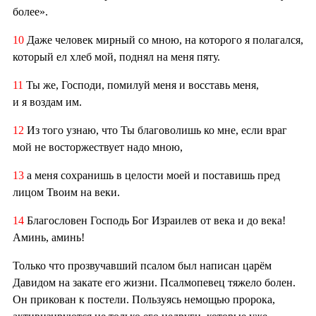
более».
10
Даже человек мирный со мною, на которого я полагался,
который ел хлеб мой, поднял на меня пяту.
11
Ты же, Господи, помилуй меня и восставь меня,
и я воздам им.
12
Из того узнаю, что Ты благоволишь ко мне, если враг
мой не восторжествует надо мною,
13
а меня сохранишь в целости моей и поставишь пред
лицом Твоим на веки.
14
Благословен Господь Бог Израилев от века и до века!
Аминь, аминь!
Только что прозвучавший псалом был написан царём
Давидом на закате его жизни. Псалмопевец тяжело болен.
Он прикован к постели. Пользуясь немощью пророка,