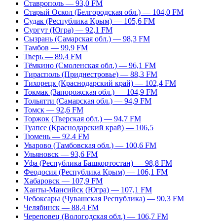
Ставрополь — 93,0 FM
Старый Оскол (Белгородская обл.) — 104,0 FM
Судак (Республика Крым) — 105,6 FM
Сургут (Югра) — 92,1 FM
Сызрань (Самарская обл.) — 98,3 FM
Тамбов — 99,9 FM
Тверь — 89,4 FM
Тёмкино (Смоленская обл.) — 96,1 FM
Тирасполь (Приднестровье) — 88,3 FM
Тихорецк (Краснодарский край) — 102,4 FM
Токмак (Запорожская обл.) — 104,9 FM
Тольятти (Самарская обл.) — 94,9 FM
Томск — 92,6 FM
Торжок (Тверская обл.) — 94,7 FM
Туапсе (Краснодарский край) — 106,5
Тюмень — 92,4 FM
Уварово (Тамбовская обл.) — 100,6 FM
Ульяновск — 93,6 FM
Уфа (Республика Башкортостан) — 98,8 FM
Феодосия (Республика Крым) — 106,1 FM
Хабаровск — 107,9 FM
Ханты-Мансийск (Югра) — 107,1 FM
Чебоксары (Чувашская Республика) — 90,3 FM
Челябинск — 88,4 FM
Череповец (Вологодская обл.) — 106,7 FM