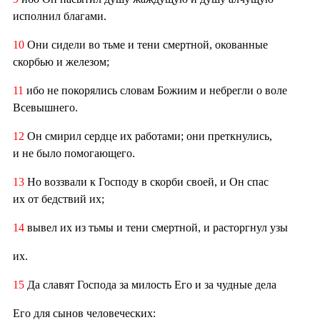
исполнил благами.
10
Они сидели во тьме и тени смертной, окованные
скорбью и железом;
11
ибо не покорялись словам Божиим и небрегли о воле
Всевышнего.
12
Он смирил сердце их работами; они преткнулись,
и не было помогающего.
13
Но воззвали к Господу в скорби своей, и Он спас
их от бедствий их;
14
вывел их из тьмы и тени смертной, и расторгнул узы
их.
15
Да славят Господа за милость Его и за чудные дела
Его для сынов человеческих: