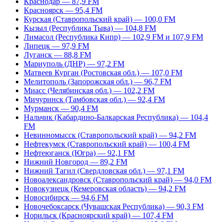
Краснодар — 87,9 FM
Красноярск — 95,4 FM
Курская (Ставропольский край) — 100,0 FM
Кызыл (Республика Тыва) — 104,8 FM
Лимасол (Республика Кипр) — 102,9 FM и 107,9 FM
Липецк — 97,9 FM
Луганск — 88,8 FM
Мариуполь (ДНР) — 97,2 FM
Матвеев Курган (Ростовская обл.) — 107,0 FM
Мелитополь (Запорожская обл.) — 96,7 FM
Миасс (Челябинская обл.) — 102,2 FM
Мичуринск (Тамбовская обл.) — 92,4 FM
Мурманск — 90,4 FM
Нальчик (Кабардино-Балкарская Республика) — 104,4
FM
Невинномысск (Ставропольский край) — 94,2 FM
Нефтекумск (Ставропольский край) — 100,4 FM
Нефтеюганск (Югра) — 92,1 FM
Нижний Новгород — 89,2 FM
Нижний Тагил (Свердловская обл.) — 97,1 FM
Новоалександровск (Ставропольский край) — 94,0 FM
Новокузнецк (Кемеровская область) — 94,2 FM
Новосибирск — 94,6 FM
Новочебоксарск (Чувашская Республика) — 90,3 FM
Норильск (Красноярский край) — 107,4 FM