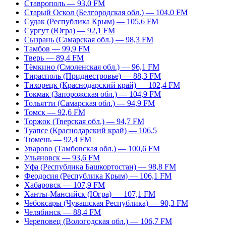
Ставрополь — 93,0 FM
Старый Оскол (Белгородская обл.) — 104,0 FM
Судак (Республика Крым) — 105,6 FM
Сургут (Югра) — 92,1 FM
Сызрань (Самарская обл.) — 98,3 FM
Тамбов — 99,9 FM
Тверь — 89,4 FM
Тёмкино (Смоленская обл.) — 96,1 FM
Тирасполь (Приднестровье) — 88,3 FM
Тихорецк (Краснодарский край) — 102,4 FM
Токмак (Запорожская обл.) — 104,9 FM
Тольятти (Самарская обл.) — 94,9 FM
Томск — 92,6 FM
Торжок (Тверская обл.) — 94,7 FM
Туапсе (Краснодарский край) — 106,5
Тюмень — 92,4 FM
Уварово (Тамбовская обл.) — 100,6 FM
Ульяновск — 93,6 FM
Уфа (Республика Башкортостан) — 98,8 FM
Феодосия (Республика Крым) — 106,1 FM
Хабаровск — 107,9 FM
Ханты-Мансийск (Югра) — 107,1 FM
Чебоксары (Чувашская Республика) — 90,3 FM
Челябинск — 88,4 FM
Череповец (Вологодская обл.) — 106,7 FM