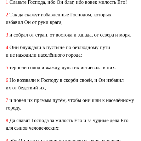
1
Славьте Господа, ибо Он благ, ибо вовек милость Его!
2
Так да скажут избавленные Господом, которых
избавил Он от руки врага,
3
и собрал от стран, от востока и запада, от севера и моря.
4
Они блуждали в пустыне по безлюдному пути
и не находили населённого города;
5
терпели голод и жажду, душа их истаевала в них.
6
Но воззвали к Господу в скорби своей, и Он избавил
их от бедствий их,
7
и повёл их прямым путём, чтобы они шли к населённому
городу.
8
Да славят Господа за милость Его и за чудные дела Его
для сынов человеческих:
9
ибо Он насытил душу жаждущую и душу алчущую