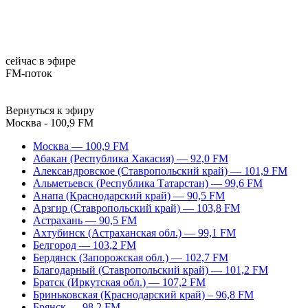
сейчас в эфире
FM-поток
Вернуться к эфиру
Москва - 100,9 FM
Москва — 100,9 FM
Абакан (Республика Хакасия) — 92,0 FM
Александровское (Ставропольский край) — 101,9 FM
Альметьевск (Республика Татарстан) — 99,6 FM
Анапа (Краснодарский край) — 90,5 FM
Арзгир (Ставропольский край) — 103,8 FM
Астрахань — 90,5 FM
Ахтубинск (Астраханская обл.) — 99,1 FM
Белгород — 103,2 FM
Бердянск (Запорожская обл.) — 102,7 FM
Благодарный (Ставропольский край) — 101,2 FM
Братск (Иркутская обл.) — 107,2 FM
Бриньковская (Краснодарский край) – 96,8 FM
Брянск — 98,2 FM