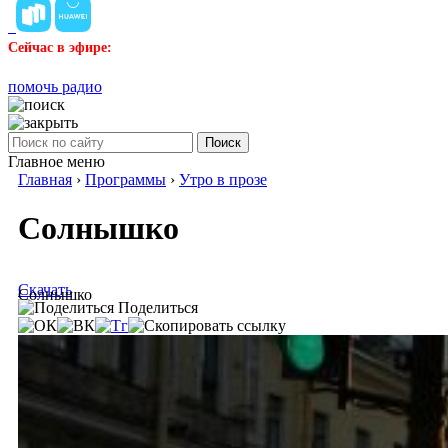
Сейчас в эфире:
помочь радио
Поиск
Главное меню
Главная
›
Программы
›
Утро в прозе
Солнышко
Скачать
Солнышко
Поделиться