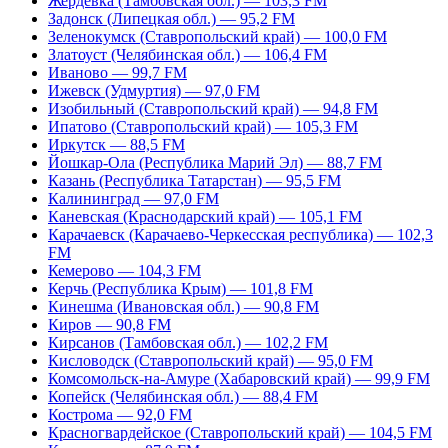
Жердевка (Тамбовская обл.) — 103,3 FM
Задонск (Липецкая обл.) — 95,2 FM
Зеленокумск (Ставропольский край) — 100,0 FM
Златоуст (Челябинская обл.) — 106,4 FM
Иваново — 99,7 FM
Ижевск (Удмуртия) — 97,0 FM
Изобильный (Ставропольский край) — 94,8 FM
Ипатово (Ставропольский край) — 105,3 FM
Иркутск — 88,5 FM
Йошкар-Ола (Республика Марий Эл) — 88,7 FM
Казань (Республика Татарстан) — 95,5 FM
Калининград — 97,0 FM
Каневская (Краснодарский край) — 105,1 FM
Карачаевск (Карачаево-Черкесская республика) — 102,3
FM
Кемерово — 104,3 FM
Керчь (Республика Крым) — 101,8 FM
Кинешма (Ивановская обл.) — 90,8 FM
Киров — 90,8 FM
Кирсанов (Тамбовская обл.) — 102,2 FM
Кисловодск (Ставропольский край) — 95,0 FM
Комсомольск-на-Амуре (Хабаровский край) — 99,9 FM
Копейск (Челябинская обл.) — 88,4 FM
Кострома — 92,0 FM
Красногвардейское (Ставропольский край) — 104,5 FM