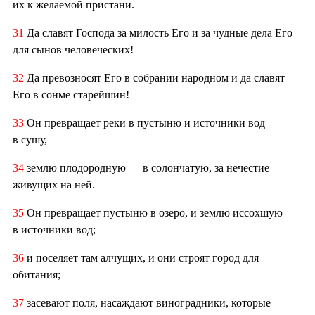
их к желаемой пристани.
31
Да славят Господа за милость Его и за чудные дела Его
для сынов человеческих!
32
Да превозносят Его в собрании народном и да славят
Его в сонме старейшин!
33
Он превращает реки в пустыню и источники вод —
в сушу,
34
землю плодородную — в солончатую, за нечестие
живущих на ней.
35
Он превращает пустыню в озеро, и землю иссохшую —
в источники вод;
36
и поселяет там алчущих, и они строят город для
обитания;
37
засевают поля, насаждают виноградники, которые