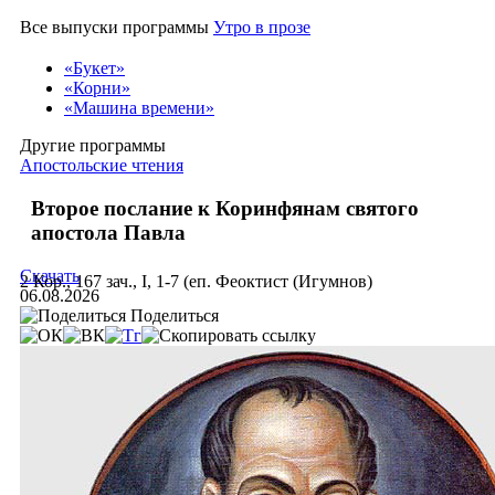
Все выпуски программы
Утро в прозе
«Букет»
«Корни»
«Машина времени»
Другие программы
Апостольские чтения
Второе послание к Коринфянам святого
апостола Павла
Скачать
2 Кор., 167 зач., I, 1-7 (еп. Феоктист (Игумнов)
06.08.2026
Поделиться