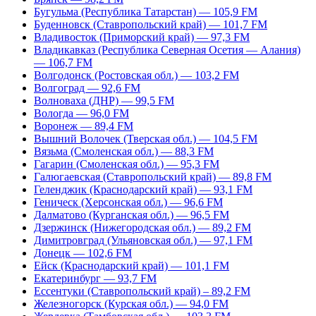
Бугульма (Республика Татарстан) — 105,9 FM
Буденновск (Ставропольский край) — 101,7 FM
Владивосток (Приморский край) — 97,3 FM
Владикавказ (Республика Северная Осетия — Алания)
— 106,7 FM
Волгодонск (Ростовская обл.) — 103,2 FM
Волгоград — 92,6 FM
Волноваха (ДНР) — 99,5 FM
Вологда — 96,0 FM
Воронеж — 89,4 FM
Вышний Волочек (Тверская обл.) — 104,5 FM
Вязьма (Смоленская обл.) — 88,3 FM
Гагарин (Смоленская обл.) — 95,3 FM
Галюгаевская (Ставропольский край) — 89,8 FM
Геленджик (Краснодарский край) — 93,1 FM
Геническ (Херсонская обл.) — 96,6 FM
Далматово (Курганская обл.) — 96,5 FM
Дзержинск (Нижегородская обл.) — 89,2 FM
Димитровград (Ульяновская обл.) — 97,1 FM
Донецк — 102,6 FM
Ейск (Краснодарский край) — 101,1 FM
Екатеринбург — 93,7 FM
Ессентуки (Ставропольский край) – 89,2 FM
Железногорск (Курская обл.) — 94,0 FM