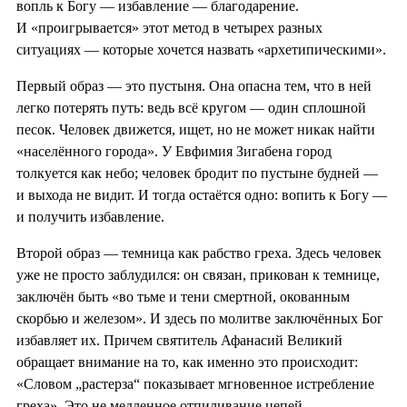
вопль к Богу — избавление — благодарение.
И «проигрывается» этот метод в четырех разных
ситуациях — которые хочется назвать «архетипическими».
Первый образ — это пустыня. Она опасна тем, что в ней
легко потерять путь: ведь всё кругом — один сплошной
песок. Человек движется, ищет, но не может никак найти
«населённого города». У Евфимия Зигабена город
толкуется как небо; человек бродит по пустыне будней —
и выхода не видит. И тогда остаётся одно: вопить к Богу —
и получить избавление.
Второй образ — темница как рабство греха. Здесь человек
уже не просто заблудился: он связан, прикован к темнице,
заключён быть «во тьме и тени смертной, окованным
скорбью и железом». И здесь по молитве заключённых Бог
избавляет их. Причем святитель Афанасий Великий
обращает внимание на то, как именно это происходит:
«Словом „растерза“ показывает мгновенное истребление
греха». Это не медленное отпиливание цепей