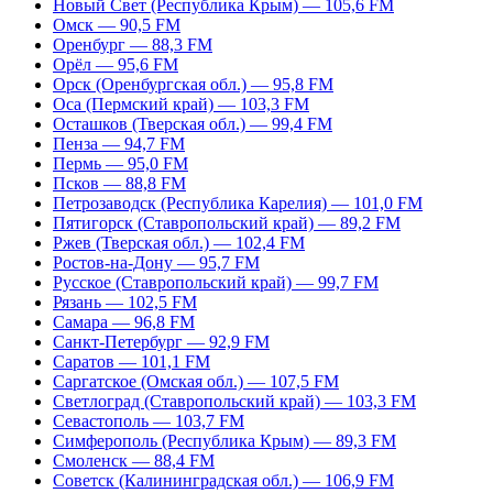
Новый Свет (Республика Крым) — 105,6 FM
Омск — 90,5 FM
Оренбург — 88,3 FM
Орёл — 95,6 FM
Орск (Оренбургская обл.) — 95,8 FM
Оса (Пермский край) — 103,3 FM
Осташков (Тверская обл.) — 99,4 FM
Пенза — 94,7 FM
Пермь — 95,0 FM
Псков — 88,8 FM
Петрозаводск (Республика Карелия) — 101,0 FM
Пятигорск (Ставропольский край) — 89,2 FM
Ржев (Тверская обл.) — 102,4 FM
Ростов-на-Дону — 95,7 FM
Русское (Ставропольский край) — 99,7 FM
Рязань — 102,5 FM
Самара — 96,8 FM
Санкт-Петербург — 92,9 FM
Саратов — 101,1 FM
Саргатское (Омская обл.) — 107,5 FM
Светлоград (Ставропольский край) — 103,3 FM
Севастополь — 103,7 FM
Симферополь (Республика Крым) — 89,3 FM
Смоленск — 88,4 FM
Советск (Калининградская обл.) — 106,9 FM