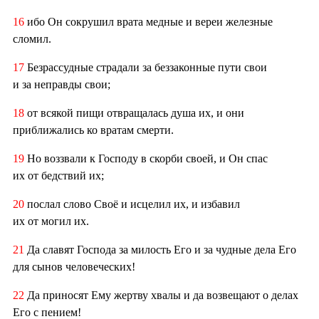
16
ибо Он сокрушил врата медные и вереи железные
сломил.
17
Безрассудные страдали за беззаконные пути свои
и за неправды свои;
18
от всякой пищи отвращалась душа их, и они
приближались ко вратам смерти.
19
Но воззвали к Господу в скорби своей, и Он спас
их от бедствий их;
20
послал слово Своё и исцелил их, и избавил
их от могил их.
21
Да славят Господа за милость Его и за чудные дела Его
для сынов человеческих!
22
Да приносят Ему жертву хвалы и да возвещают о делах
Его с пением!