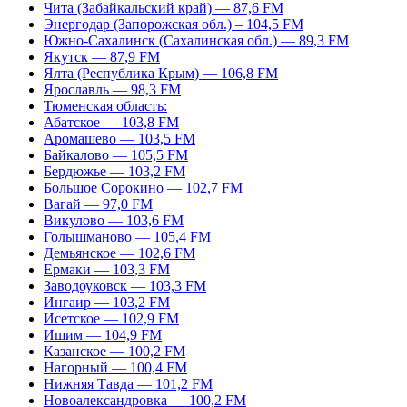
Чита (Забайкальский край) — 87,6 FM
Энергодар (Запорожская обл.) – 104,5 FM
Южно-Сахалинск (Сахалинская обл.) — 89,3 FM
Якутск — 87,9 FM
Ялта (Республика Крым) — 106,8 FM
Ярославль — 98,3 FM
Тюменская область:
Абатское — 103,8 FM
Аромашево — 103,5 FM
Байкалово — 105,5 FM
Бердюжье — 103,2 FM
Большое Сорокино — 102,7 FM
Вагай — 97,0 FM
Викулово — 103,6 FM
Голышманово — 105,4 FM
Демьянское — 102,6 FM
Ермаки — 103,3 FM
Заводоуковск — 103,3 FM
Ингаир — 103,2 FM
Исетское — 102,9 FM
Ишим — 104,9 FM
Казанское — 100,2 FM
Нагорный — 100,4 FM
Нижняя Тавда — 101,2 FM
Новоалександровка — 100,2 FM