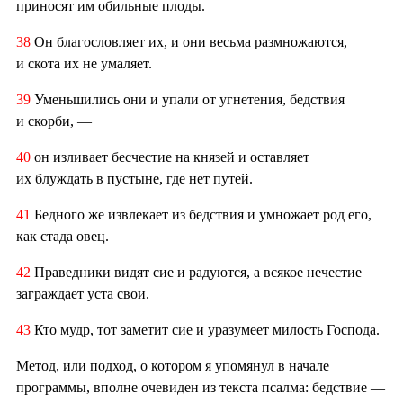
приносят им обильные плоды.
38
Он благословляет их, и они весьма размножаются,
и скота их не умаляет.
39
Уменьшились они и упали от угнетения, бедствия
и скорби, —
40
он изливает бесчестие на князей и оставляет
их блуждать в пустыне, где нет путей.
41
Бедного же извлекает из бедствия и умножает род его,
как стада овец.
42
Праведники видят сие и радуются, а всякое нечестие
заграждает уста свои.
43
Кто мудр, тот заметит сие и уразумеет милость Господа.
Метод, или подход, о котором я упомянул в начале
программы, вполне очевиден из текста псалма: бедствие —