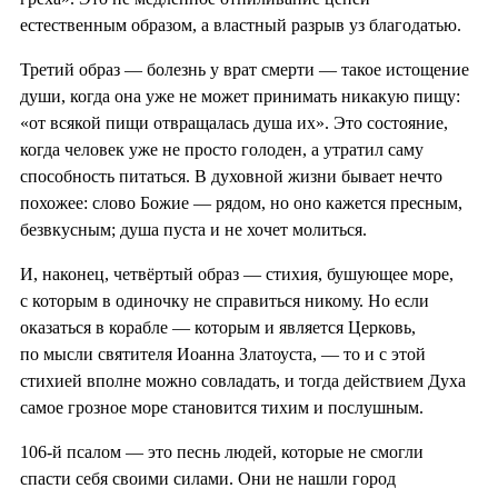
естественным образом, а властный разрыв уз благодатью.
Третий образ — болезнь у врат смерти — такое истощение
души, когда она уже не может принимать никакую пищу:
«от всякой пищи отвращалась душа их». Это состояние,
когда человек уже не просто голоден, а утратил саму
способность питаться. В духовной жизни бывает нечто
похожее: слово Божие — рядом, но оно кажется пресным,
безвкусным; душа пуста и не хочет молиться.
И, наконец, четвёртый образ — стихия, бушующее море,
с которым в одиночку не справиться никому. Но если
оказаться в корабле — которым и является Церковь,
по мысли святителя Иоанна Златоуста, — то и с этой
стихией вполне можно совладать, и тогда действием Духа
самое грозное море становится тихим и послушным.
106-й псалом — это песнь людей, которые не смогли
спасти себя своими силами. Они не нашли город