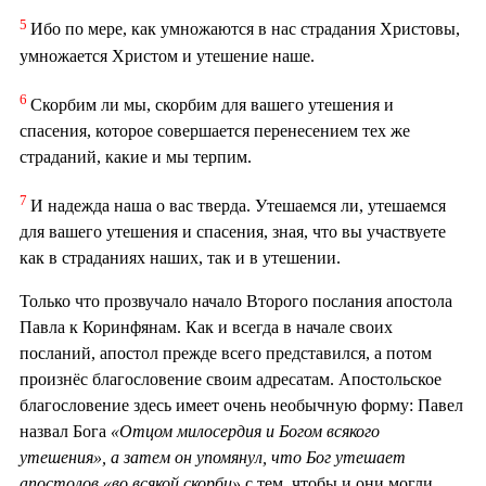
5
Ибо по мере, как умножаются в нас страдания Христовы,
умножается Христом и утешение наше.
6
Скорбим ли мы, скорбим для вашего утешения и
спасения, которое совершается перенесением тех же
страданий, какие и мы терпим.
7
И надежда наша о вас тверда. Утешаемся ли, утешаемся
для вашего утешения и спасения, зная, что вы участвуете
как в страданиях наших, так и в утешении.
Только что прозвучало начало Второго послания апостола
Павла к Коринфянам. Как и всегда в начале своих
посланий, апостол прежде всего представился, а потом
произнёс благословение своим адресатам. Апостольское
благословение здесь имеет очень необычную форму: Павел
назвал Бога
«Отцом милосердия и Богом всякого
утешения», а затем он упомянул, что Бог утешает
апостолов «во всякой скорби»
с тем, чтобы и они могли