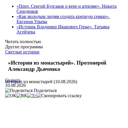
«Прот. Сергий Булгаков о вере и атеизме». Никита
Сюндюков
«Как молодым людям создать крепкую семью».
Евгения Ульева
«Историк Владимир Иванович Герье». Татьяна
Агейчева
Читать полностью
Другие программы
Светлые истории
«Истории из монастырей». Протоиерей
Александр Дьяченко
Скачать
Истории из монастырей (10.08.2026)
10.08.2026
Поделиться