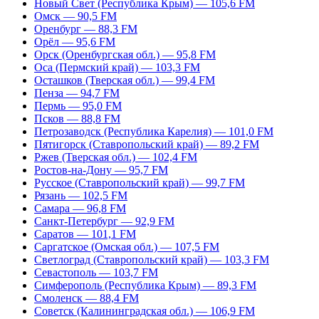
Новый Свет (Республика Крым) — 105,6 FM
Омск — 90,5 FM
Оренбург — 88,3 FM
Орёл — 95,6 FM
Орск (Оренбургская обл.) — 95,8 FM
Оса (Пермский край) — 103,3 FM
Осташков (Тверская обл.) — 99,4 FM
Пенза — 94,7 FM
Пермь — 95,0 FM
Псков — 88,8 FM
Петрозаводск (Республика Карелия) — 101,0 FM
Пятигорск (Ставропольский край) — 89,2 FM
Ржев (Тверская обл.) — 102,4 FM
Ростов-на-Дону — 95,7 FM
Русское (Ставропольский край) — 99,7 FM
Рязань — 102,5 FM
Самара — 96,8 FM
Санкт-Петербург — 92,9 FM
Саратов — 101,1 FM
Саргатское (Омская обл.) — 107,5 FM
Светлоград (Ставропольский край) — 103,3 FM
Севастополь — 103,7 FM
Симферополь (Республика Крым) — 89,3 FM
Смоленск — 88,4 FM
Советск (Калининградская обл.) — 106,9 FM