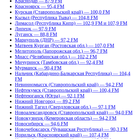
Краснодар — 87,9 FM
Красноярск — 95,4 FM
Курская (Ставропольский край) — 100,0 FM
Кызыл (Республика Тыва) — 104,8 FM
Лимасол (Республика Кипр) — 102,9 FM и 107,9 FM
Липецк — 97,9 FM
Луганск — 88,8 FM
Мариуполь (ДНР) — 97,2 FM
Матвеев Курган (Ростовская обл.) — 107,0 FM
Мелитополь (Запорожская обл.) — 96,7 FM
Миасс (Челябинская обл.) — 102,2 FM
Мичуринск (Тамбовская обл.) — 92,4 FM
Мурманск — 90,4 FM
Нальчик (Кабардино-Балкарская Республика) — 104,4
FM
Невинномысск (Ставропольский край) — 94,2 FM
Нефтекумск (Ставропольский край) — 100,4 FM
Нефтеюганск (Югра) — 92,1 FM
Нижний Новгород — 89,2 FM
Нижний Тагил (Свердловская обл.) — 97,1 FM
Новоалександровск (Ставропольский край) — 94,0 FM
Новокузнецк (Кемеровская область) — 94,2 FM
Новосибирск — 94,6 FM
Новочебоксарск (Чувашская Республика) — 90,3 FM
Норильск (Красноярский край) — 107,4 FM