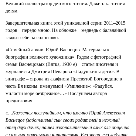
Великий иллюстратор детского чтения. Даже так: чтения –
детям.
Завершительная книга этой уникальной серии 2011–2015
годов – передо мною. На обложке – медведь с балалайкой
глядит себе на солнышко.
«Семейный архив. Юрий Васнецов. Материалы к
биографии великого художника». Рядом с фотографией
семьи Васнецовых (Вятка, 1930-е) – статья писателя и
журналиста Дмитрия Шеварова «Ладушкины дети». В
эпиграфе – строка из акафиста Пресвятой Богородице в
честь Ея иконы, именуемой «Умиление»: «Радуйся,
милости море безбрежное…» Послушаем автора
предисловия.
«…Кажется неслу­чайным, что именно Юрий Алексеевич
Васнецов (заботливый сын своих роди­телей и нежный
отец двух дочек) нашел изобразительный язык для общения
с самыми маленькими читателями. Его звери, его ладушки