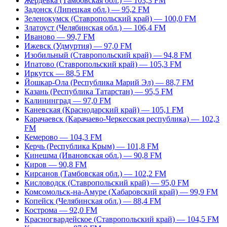
Жердевка (Тамбовская обл.) — 103,3 FM
Задонск (Липецкая обл.) — 95,2 FM
Зеленокумск (Ставропольский край) — 100,0 FM
Златоуст (Челябинская обл.) — 106,4 FM
Иваново — 99,7 FM
Ижевск (Удмуртия) — 97,0 FM
Изобильный (Ставропольский край) — 94,8 FM
Ипатово (Ставропольский край) — 105,3 FM
Иркутск — 88,5 FM
Йошкар-Ола (Республика Марий Эл) — 88,7 FM
Казань (Республика Татарстан) — 95,5 FM
Калининград — 97,0 FM
Каневская (Краснодарский край) — 105,1 FM
Карачаевск (Карачаево-Черкесская республика) — 102,3
FM
Кемерово — 104,3 FM
Керчь (Республика Крым) — 101,8 FM
Кинешма (Ивановская обл.) — 90,8 FM
Киров — 90,8 FM
Кирсанов (Тамбовская обл.) — 102,2 FM
Кисловодск (Ставропольский край) — 95,0 FM
Комсомольск-на-Амуре (Хабаровский край) — 99,9 FM
Копейск (Челябинская обл.) — 88,4 FM
Кострома — 92,0 FM
Красногвардейское (Ставропольский край) — 104,5 FM