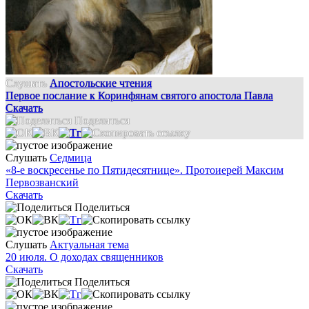
Слушать
Апостольские чтения
Первое послание к Коринфянам святого апостола Павла
Скачать
Поделиться
Слушать
Седмица
«8-е воскресенье по Пятидесятнице». Протоиерей Максим
Первозванский
Скачать
Поделиться
Слушать
Актуальная тема
20 июля. О доходах священников
Скачать
Поделиться