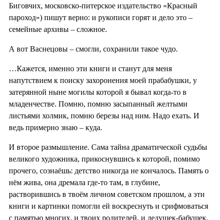
Биговчих, московско-питерское издательство «Красный
пароход») пишут верно: и рукописи горят и дело это –
семейные архивы – сложное.
А вот Васнецовы – смогли, сохранили такое чудо.
…Кажется, именно эти книги и станут для меня
напутствием к поиску захоронения моей прабабушки, у
затерянной ныне могилы которой я бывал когда-то в
младенчестве. Помню, помню засыпанный желтыми
листьями холмик, помню березы над ним. Надо ехать. И
ведь примерно знаю – куда.
И второе размышление. Сама тайна драматической судьбы
великого художника, прикоснувшись к которой, помимо
прочего, сознаёшь: детство никогда не кончалось. Память о
нём жива, она дремала где-то там, в глубине,
растворившись в твоём личном советском прошлом, а эти
книги и картинки помогли ей воскреснуть и срифмоваться
с памятью многих, и твоих родителей, и дедушек-бабушек.