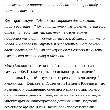
и чикалочки не при­торны и не забавны, они – простодуш­
но-таинственны.
Васнецов говорил: “Нельзя все страш­но досказывать,
прорисовывать...” Он счи­тал, что малышам, чья душа еще
открыта небесному, ангельскому, не очень важны
подробности плоти и детали пейзажа. Малыши тянутся к
идеальным образам, круглым и бесплотным. Вот почему
васнецовскому зайцу или васнецовскому медведю не нужны
имена. Это просто Заяц и Медведь…»
Моя «Закладка» – всегда какой-то вопрос или сигнал
самому себе. И таких прямых сигналов-размышлений
нынче два. Первый: изумление перед усилиями дочерей
художника – Елизаветы Юрьевны и Натальи Юрьевны – по
хранению и сохранению семейного архива отца. То, что
они сделали и делают – увы, не переносится на наследие
многих других иллюстраторов детских книг. Издатели
семейного архива Юрия Васнецова (проект псковичан