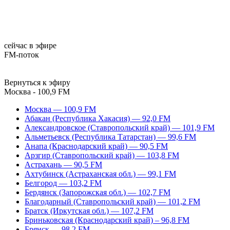
сейчас в эфире
FM-поток
Вернуться к эфиру
Москва - 100,9 FM
Москва — 100,9 FM
Абакан (Республика Хакасия) — 92,0 FM
Александровское (Ставропольский край) — 101,9 FM
Альметьевск (Республика Татарстан) — 99,6 FM
Анапа (Краснодарский край) — 90,5 FM
Арзгир (Ставропольский край) — 103,8 FM
Астрахань — 90,5 FM
Ахтубинск (Астраханская обл.) — 99,1 FM
Белгород — 103,2 FM
Бердянск (Запорожская обл.) — 102,7 FM
Благодарный (Ставропольский край) — 101,2 FM
Братск (Иркутская обл.) — 107,2 FM
Бриньковская (Краснодарский край) – 96,8 FM
Брянск — 98,2 FM