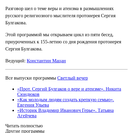
Разговор шел о теме веры и атеизма в размышлениях
русского религиозного мыслителя протоиерея Сергия
Булгакова.
Этой программой мы открываем цикл из пяти бесед,
приуроченных к 155-летию со дня рождения протоиерея
Сергия Булгакова.
Ведущий:
Константин Мацан
Все выпуски программы
Светлый вечер
«Прот. Сергий Булгаков о вере и атеизме». Никита
Сюндюков
«Как молодым людям создать крепкую семью».
Евгения Ульева
«Историк Владимир Иванович Герье». Татьяна
Агейчева
Читать полностью
Другие программы