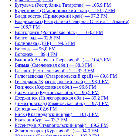
Бугульма (Республика Татарстан) — 105,9 FM
Буденновск (Ставропольский край) — 101,7 FM
Владивосток (Приморский край) — 97,3 FM
Владикавказ (Республика Северная Осетия — Алания)
— 106,7 FM
Волгодонск (Ростовская обл.) — 103,2 FM
Волгоград — 92,6 FM
Волноваха (ДНР) — 99,5 FM
Вологда — 96,0 FM
Воронеж — 89,4 FM
Вышний Волочек (Тверская обл.) — 104,5 FM
Вязьма (Смоленская обл.) — 88,3 FM
Гагарин (Смоленская обл.) — 95,3 FM
Галюгаевская (Ставропольский край) — 89,8 FM
Геленджик (Краснодарский край) — 93,1 FM
Геническ (Херсонская обл.) — 96,6 FM
Далматово (Курганская обл.) — 96,5 FM
Дзержинск (Нижегородская обл.) — 89,2 FM
Димитровград (Ульяновская обл.) — 97,1 FM
Донецк — 102,6 FM
Ейск (Краснодарский край) — 101,1 FM
Екатеринбург — 93,7 FM
Ессентуки (Ставропольский край) – 89,2 FM
Железногорск (Курская обл.) — 94,0 FM