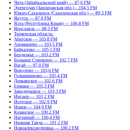
Чита (Забайкальский край) — 87,6 FM
Энергодар (Запорожская обл.) – 104,5 FM
Южно-Сахалинск (Сахалинская обл.) — 89,3 FM
Якутск — 87,9 FM
Ялта (Республика Крым) — 106,8 FM
Ярославль — 98,3 FM
Тюменская область:
Абатское — 103,8 FM
Аромашево — 103,5 FM
Байкалово — 105,5 FM
Бердюжье — 103,2 FM
Большое Сорокино — 102,7 FM
Вагай — 97,0 FM
Викулово — 103,6 FM
Голышманово — 105,4 FM
Демьянское — 102,6 FM
Ермаки — 103,3 FM
Заводоуковск — 103,3 FM
Ингаир — 103,2 FM
Исетское — 102,9 FM
Ишим — 104,9 FM
Казанское — 100,2 FM
Нагорный — 100,4 FM
Нижняя Тавда — 101,2 FM
Новоалександровка — 100,2 FM