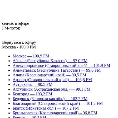
сейчас в эфире
FM-поток
Вернуться к эфиру
Москва - 100,9 FM
Москва — 100,9 FM
Абакан (Республика Хакасия) — 92,0 FM
Александровское (Ставропольский край) — 101,9 FM
Альметьевск (Республика Татарстан) — 99,6 FM
Анапа (Краснодарский край) — 90,5 FM
Арзгир (Ставропольский край) — 103,8 FM
Астрахань — 90,5 FM
Ахтубинск (Астраханская обл.) — 99,1 FM
Белгород — 103,2 FM
Бердянск (Запорожская обл.) — 102,7 FM
Благодарный (Ставропольский край) — 101,2 FM
Братск (Иркутская обл.) — 107,2 FM
Бриньковская (Краснодарский край) – 96,8 FM
Брянск — 98,2 FM