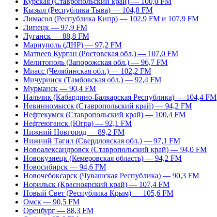
Курская (Ставропольский край) — 100,0 FM
Кызыл (Республика Тыва) — 104,8 FM
Лимасол (Республика Кипр) — 102,9 FM и 107,9 FM
Липецк — 97,9 FM
Луганск — 88,8 FM
Мариуполь (ДНР) — 97,2 FM
Матвеев Курган (Ростовская обл.) — 107,0 FM
Мелитополь (Запорожская обл.) — 96,7 FM
Миасс (Челябинская обл.) — 102,2 FM
Мичуринск (Тамбовская обл.) — 92,4 FM
Мурманск — 90,4 FM
Нальчик (Кабардино-Балкарская Республика) — 104,4 FM
Невинномысск (Ставропольский край) — 94,2 FM
Нефтекумск (Ставропольский край) — 100,4 FM
Нефтеюганск (Югра) — 92,1 FM
Нижний Новгород — 89,2 FM
Нижний Тагил (Свердловская обл.) — 97,1 FM
Новоалександровск (Ставропольский край) — 94,0 FM
Новокузнецк (Кемеровская область) — 94,2 FM
Новосибирск — 94,6 FM
Новочебоксарск (Чувашская Республика) — 90,3 FM
Норильск (Красноярский край) — 107,4 FM
Новый Свет (Республика Крым) — 105,6 FM
Омск — 90,5 FM
Оренбург — 88,3 FM