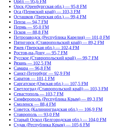
Орёл — 95,6 FM
Орск (Оренбургская обл.) — 95,8 FM
Оса (Пермский край) — 103,3 FM
Осташков (Тверская обл.) — 99,4 FM
Пенза — 94,7 FM
Пермь — 95,0 FM
Псков — 88,8 FM
Петрозаводск (Республика Карелия) — 101,0 FM
Пятигорск (Ставропольский край) — 89,2 FM
Ржев (Тверская обл.) — 102,4 FM
Ростов-на-Дону — 95,7 FM
Русское (Ставропольский край) — 99,7 FM
Рязань — 102,5 FM
Самара — 96,8 FM
Санкт-Петербург — 92,9 FM
Саратов — 101,1 FM
Саргатское (Омская обл.) — 107,5 FM
Светлоград (Ставропольский край) — 103,3 FM
Севастополь — 103,7 FM
Симферополь (Республика Крым) — 89,3 FM
Смоленск — 88,4 FM
Советск (Калининградская обл.) — 106,9 FM
Ставрополь — 93,0 FM
Старый Оскол (Белгородская обл.) — 104,0 FM
Судак (Республика Крым) — 105,6 FM