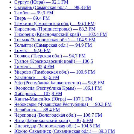
Сургут (Югра) — 92,1 FM
Сызрань (Самарская обл.) — 98,3 FM
Тамбов — 99,9 FM
Тверь — 89,4 FM
Тёмкино (Смоленская обл.) — 96,1 FM
Тирасполь (Приднестровье) — 88,3 FM
Тихорецк (Краснодарский край) — 102,4 FM
Токмак (Запорожская обл.) — 104,9 FM
Тольятти (Самарская обл.) — 94,9 FM
Томск — 92,6 FM
Торжок (Тверская обл.) — 94,7 FM
Туапсе (Краснодарский край) — 106,5
Тюмень — 92,4 FM
Уварово (Тамбовская обл.) — 100,6 FM
Ульяновск — 93,6 FM
Уфа (Республика Башкортостан) — 98,8 FM
Феодосия (Республика Крым) — 106,1 FM
Хабаровск — 107,9 FM
Ханты-Мансийск (Югра) — 107,1 FM
Чебоксары (Чувашская Республика) — 90,3 FM
Челябинск — 88,4 FM
Череповец (Вологодская обл.) — 106,7 FM
Чита (Забайкальский край) — 87,6 FM
Энергодар (Запорожская обл.) – 104,5 FM
Южно-Сахалинск (Сахалинская обл.) — 89,3 FM