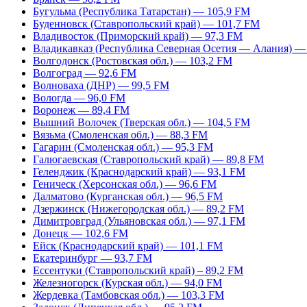
Бугульма (Республика Татарстан) — 105,9 FM
Буденновск (Ставропольский край) — 101,7 FM
Владивосток (Приморский край) — 97,3 FM
Владикавказ (Республика Северная Осетия — Алания) —
Волгодонск (Ростовская обл.) — 103,2 FM
Волгоград — 92,6 FM
Волноваха (ДНР) — 99,5 FM
Вологда — 96,0 FM
Воронеж — 89,4 FM
Вышний Волочек (Тверская обл.) — 104,5 FM
Вязьма (Смоленская обл.) — 88,3 FM
Гагарин (Смоленская обл.) — 95,3 FM
Галюгаевская (Ставропольский край) — 89,8 FM
Геленджик (Краснодарский край) — 93,1 FM
Геническ (Херсонская обл.) — 96,6 FM
Далматово (Курганская обл.) — 96,5 FM
Дзержинск (Нижегородская обл.) — 89,2 FM
Димитровград (Ульяновская обл.) — 97,1 FM
Донецк — 102,6 FM
Ейск (Краснодарский край) — 101,1 FM
Екатеринбург — 93,7 FM
Ессентуки (Ставропольский край) – 89,2 FM
Железногорск (Курская обл.) — 94,0 FM
Жердевка (Тамбовская обл.) — 103,3 FM