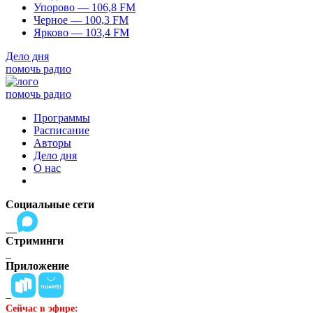
Упорово — 106,8 FM
Черное — 100,3 FM
Ярково — 103,4 FM
Дело дня
помочь радио
помочь радио
Программы
Расписание
Авторы
Дело дня
О нас
Социальные сети
Стриминги
Приложение
Сейчас в эфире: