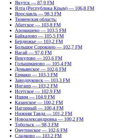
Якутск — 87,9 FM
Ялта (Республика Крым) — 106,8 FM
Ярославль — 98,3 FM
Тюменская область:
Абатское — 103,8 FM
Аромашево — 103,5 FM
Байкалово — 105,5 FM
Бердюжье — 103,2 FM
Большое Сорокино — 102,7 FM
Вагай — 97,0 FM
Викулово — 103,6 FM
Голышманово — 105,4 FM
Демьянское — 102,6 FM
Ермаки — 103,3 FM
Заводоуковск — 103,3 FM
Ингаир — 103,2 FM
Исетское — 102,9 FM
Ишим — 104,9 FM
Казанское — 100,2 FM
Нагорный — 100,4 FM
Нижняя Тавда — 101,2 FM
Новоалександровка — 100,2 FM
Тобольск — 98,3 FM
Омутинское — 102,6 FM
Сладково — 103,2 FM