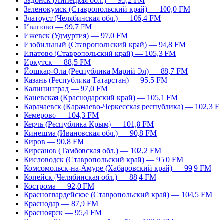
Задонск (Липецкая обл.) — 95,2 FM
Зеленокумск (Ставропольский край) — 100,0 FM
Златоуст (Челябинская обл.) — 106,4 FM
Иваново — 99,7 FM
Ижевск (Удмуртия) — 97,0 FM
Изобильный (Ставропольский край) — 94,8 FM
Ипатово (Ставропольский край) — 105,3 FM
Иркутск — 88,5 FM
Йошкар-Ола (Республика Марий Эл) — 88,7 FM
Казань (Республика Татарстан) — 95,5 FM
Калининград — 97,0 FM
Каневская (Краснодарский край) — 105,1 FM
Карачаевск (Карачаево-Черкесская республика) — 102,3 
Кемерово — 104,3 FM
Керчь (Республика Крым) — 101,8 FM
Кинешма (Ивановская обл.) — 90,8 FM
Киров — 90,8 FM
Кирсанов (Тамбовская обл.) — 102,2 FM
Кисловодск (Ставропольский край) — 95,0 FM
Комсомольск-на-Амуре (Хабаровский край) — 99,9 FM
Копейск (Челябинская обл.) — 88,4 FM
Кострома — 92,0 FM
Красногвардейское (Ставропольский край) — 104,5 FM
Краснодар — 87,9 FM
Красноярск — 95,4 FM