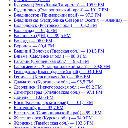
Бугульма (Республика Татарстан) — 105,9 FM
Буденновск (Ставропольский край) — 101,7 FM
Владивосток (Приморский край) — 97,3 FM
Владикавказ (Республика Северная Осетия — Алания) —
Волгодонск (Ростовская обл.) — 103,2 FM
Волгоград — 92,6 FM
Волноваха (ДНР) — 99,5 FM
Вологда — 96,0 FM
Воронеж — 89,4 FM
Вышний Волочек (Тверская обл.) — 104,5 FM
Вязьма (Смоленская обл.) — 88,3 FM
Гагарин (Смоленская обл.) — 95,3 FM
Галюгаевская (Ставропольский край) — 89,8 FM
Геленджик (Краснодарский край) — 93,1 FM
Геническ (Херсонская обл.) — 96,6 FM
Далматово (Курганская обл.) — 96,5 FM
Дзержинск (Нижегородская обл.) — 89,2 FM
Димитровград (Ульяновская обл.) — 97,1 FM
Донецк — 102,6 FM
Ейск (Краснодарский край) — 101,1 FM
Екатеринбург — 93,7 FM
Ессентуки (Ставропольский край) – 89,2 FM
Железногорск (Курская обл.) — 94,0 FM
Жердевка (Тамбовская обл.) — 103,3 FM