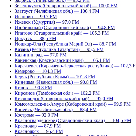
Задонск (Липецкая обл.) — 95,2 FM
Зеленокумск (Ставропольский край) — 100,0 FM
Златоуст (Челябинская обл.) — 106,4 FM
Иваново — 99,7 FM
Ижевск (Удмуртия) — 97,0 FM
Изобильный (Ставропольский край) — 94,8 FM
Ипатово (Ставропольский край) — 105,3 FM
Иркутск — 88,5 FM
Йошкар-Ола (Республика Марий Эл) — 88,7 FM
Казань (Республика Татарстан) — 95,5 FM
Калининград — 97,0 FM
Каневская (Краснодарский край) — 105,1 FM
Карачаевск (Карачаево-Черкесская республика) — 102,3 
Кемерово — 104,3 FM
Керчь (Республика Крым) — 101,8 FM
Кинешма (Ивановская обл.) — 90,8 FM
Киров — 90,8 FM
Кирсанов (Тамбовская обл.) — 102,2 FM
Кисловодск (Ставропольский край) — 95,0 FM
Комсомольск-на-Амуре (Хабаровский край) — 99,9 FM
Копейск (Челябинская обл.) — 88,4 FM
Кострома — 92,0 FM
Красногвардейское (Ставропольский край) — 104,5 FM
Краснодар — 87,9 FM
Красноярск — 95,4 FM