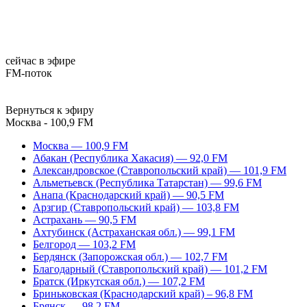
сейчас в эфире
FM-поток
Вернуться к эфиру
Москва - 100,9 FM
Москва — 100,9 FM
Абакан (Республика Хакасия) — 92,0 FM
Александровское (Ставропольский край) — 101,9 FM
Альметьевск (Республика Татарстан) — 99,6 FM
Анапа (Краснодарский край) — 90,5 FM
Арзгир (Ставропольский край) — 103,8 FM
Астрахань — 90,5 FM
Ахтубинск (Астраханская обл.) — 99,1 FM
Белгород — 103,2 FM
Бердянск (Запорожская обл.) — 102,7 FM
Благодарный (Ставропольский край) — 101,2 FM
Братск (Иркутская обл.) — 107,2 FM
Бриньковская (Краснодарский край) – 96,8 FM
Брянск — 98,2 FM