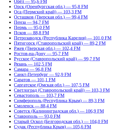
Орёл — 95,6 FM
Орск (Оренбургская обл.) — 95,8 FM
Оса (Пермский край) — 103,3 FM
Осташков (Тверская обл.) — 99,4 FM
Пенза — 94,7 FM
Пермь — 95,0 FM
Псков — 88,8 FM
Петрозаводск (Республика Карелия) — 101,0 FM
Пятигорск (Ставропольский край) — 89,2 FM
Ржев (Тверская обл.) — 102,4 FM
Ростов-на-Дону — 95,7 FM
Русское (Ставропольский край) — 99,7 FM
Рязань — 102,5 FM
Самара — 96,8 FM
Санкт-Петербург — 92,9 FM
Саратов — 101,1 FM
Саргатское (Омская обл.) — 107,5 FM
Светлоград (Ставропольский край) — 103,3 FM
Севастополь — 103,7 FM
Симферополь (Республика Крым) — 89,3 FM
Смоленск — 88,4 FM
Советск (Калининградская обл.) — 106,9 FM
Ставрополь — 93,0 FM
Старый Оскол (Белгородская обл.) — 104,0 FM
Судак (Республика Крым) — 105,6 FM