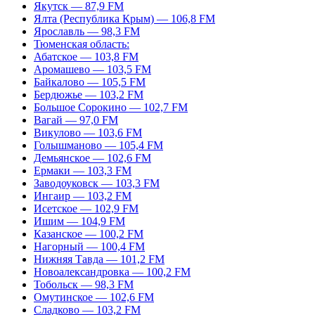
Якутск — 87,9 FM
Ялта (Республика Крым) — 106,8 FM
Ярославль — 98,3 FM
Тюменская область:
Абатское — 103,8 FM
Аромашево — 103,5 FM
Байкалово — 105,5 FM
Бердюжье — 103,2 FM
Большое Сорокино — 102,7 FM
Вагай — 97,0 FM
Викулово — 103,6 FM
Голышманово — 105,4 FM
Демьянское — 102,6 FM
Ермаки — 103,3 FM
Заводоуковск — 103,3 FM
Ингаир — 103,2 FM
Исетское — 102,9 FM
Ишим — 104,9 FM
Казанское — 100,2 FM
Нагорный — 100,4 FM
Нижняя Тавда — 101,2 FM
Новоалександровка — 100,2 FM
Тобольск — 98,3 FM
Омутинское — 102,6 FM
Сладково — 103,2 FM