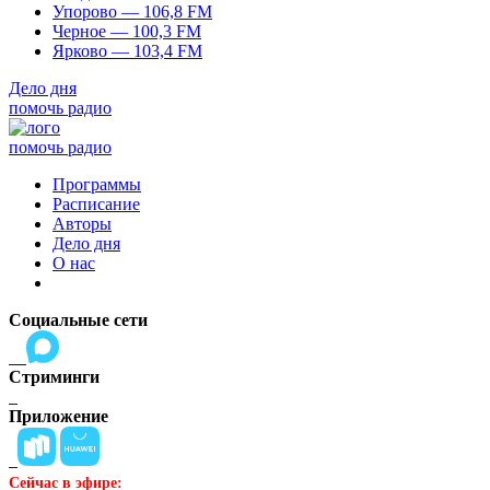
Упорово — 106,8 FM
Черное — 100,3 FM
Ярково — 103,4 FM
Дело дня
помочь радио
помочь радио
Программы
Расписание
Авторы
Дело дня
О нас
Социальные сети
Стриминги
Приложение
Сейчас в эфире: