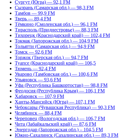
Сургут (Югра) — 92,1 FM
Сызрань (Самарская обл.) — 98,3 FM
Тамбов — 99,9 FM
Тверь — 89,4 FM
Тёмкино (Смоленская обл.) — 96,1 FM
Тирасполь (Приднестровье) — 88,3 FM
Тихорецк (Краснодарский край) — 102,4 FM
Токмак (Запорожская обл.) — 104,9 FM
Тольятти (Самарская обл.) — 94,9 FM
Томск — 92,6 FM
Торжок (Тверская обл.) — 94,7 FM
Туапсе (Краснодарский край) — 106,5
Тюмень — 92,4 FM
Уварово (Тамбовская обл.) — 100,6 FM
Ульяновск — 93,6 FM
Уфа (Республика Башкортостан) — 98,8 FM
Феодосия (Республика Крым) — 106,1 FM
Хабаровск — 107,9 FM
Ханты-Мансийск (Югра) — 107,1 FM
Чебоксары (Чувашская Республика) — 90,3 FM
Челябинск — 88,4 FM
Череповец (Вологодская обл.) — 106,7 FM
Чита (Забайкальский край) — 87,6 FM
Энергодар (Запорожская обл.) – 104,5 FM
Южно-Сахалинск (Сахалинская обл.) — 89,3 FM