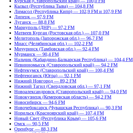
Курская (Ставропольский край) — 100,0 FM
Кызыл (Республика Тыва) — 104,8 FM
Лимасол (Республика Кипр) — 102,9 FM и 107,9 FM
Липецк — 97,9 FM
Луганск — 88,8 FM
Мариуполь (ДНР) — 97,2 FM
Матвеев Курган (Ростовская обл.) — 107,0 FM
Мелитополь (Запорожская обл.) — 96,7 FM
Миасс (Челябинская обл.) — 102,2 FM
Мичуринск (Тамбовская обл.) — 92,4 FM
Мурманск — 90,4 FM
Нальчик (Кабардино-Балкарская Республика) — 104,4 FM
Невинномысск (Ставропольский край) — 94,2 FM
Нефтекумск (Ставропольский край) — 100,4 FM
Нефтеюганск (Югра) — 92,1 FM
Нижний Новгород — 89,2 FM
Нижний Тагил (Свердловская обл.) — 97,1 FM
Новоалександровск (Ставропольский край) — 94,0 FM
Новокузнецк (Кемеровская область) — 94,2 FM
Новосибирск — 94,6 FM
Новочебоксарск (Чувашская Республика) — 90,3 FM
Норильск (Красноярский край) — 107,4 FM
Новый Свет (Республика Крым) — 105,6 FM
Омск — 90,5 FM
Оренбург — 88,3 FM