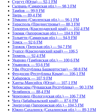
Сургут (Югра) — 92,1 FM
Сызрань (Самарская обл.) — 98,3 FM
Тамбов — 99,9 FM
Тверь — 89,4 FM
Тёмкино (Смоленская обл.) — 96,1 FM
Тирасполь (Приднестровье) — 88,3 FM
Тихорецк (Краснодарский край) — 102,4 FM
Токмак (Запорожская обл.) — 104,9 FM
Тольятти (Самарская обл.) — 94,9 FM
Томск — 92,6 FM
Торжок (Тверская обл.) — 94,7 FM
Туапсе (Краснодарский край) — 106,5
Тюмень — 92,4 FM
Уварово (Тамбовская обл.) — 100,6 FM
Ульяновск — 93,6 FM
Уфа (Республика Башкортостан) — 98,8 FM
Феодосия (Республика Крым) — 106,1 FM
Хабаровск — 107,9 FM
Ханты-Мансийск (Югра) — 107,1 FM
Чебоксары (Чувашская Республика) — 90,3 FM
Челябинск — 88,4 FM
Череповец (Вологодская обл.) — 106,7 FM
Чита (Забайкальский край) — 87,6 FM
Энергодар (Запорожская обл.) – 104,5 FM
Южно-Сахалинск (Сахалинская обл.) — 89,3 FM