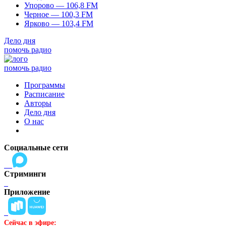
Упорово — 106,8 FM
Черное — 100,3 FM
Ярково — 103,4 FM
Дело дня
помочь радио
помочь радио
Программы
Расписание
Авторы
Дело дня
О нас
Социальные сети
Стриминги
Приложение
Сейчас в эфире: