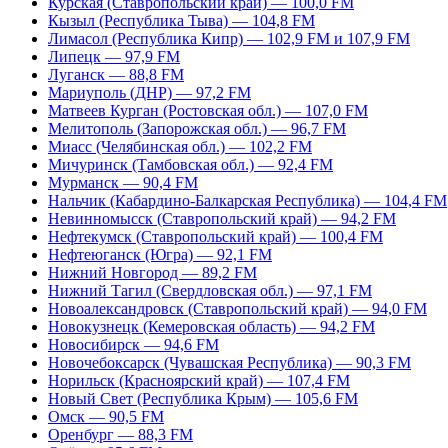
Курская (Ставропольский край) — 100,0 FM
Кызыл (Республика Тыва) — 104,8 FM
Лимасол (Республика Кипр) — 102,9 FM и 107,9 FM
Липецк — 97,9 FM
Луганск — 88,8 FM
Мариуполь (ДНР) — 97,2 FM
Матвеев Курган (Ростовская обл.) — 107,0 FM
Мелитополь (Запорожская обл.) — 96,7 FM
Миасс (Челябинская обл.) — 102,2 FM
Мичуринск (Тамбовская обл.) — 92,4 FM
Мурманск — 90,4 FM
Нальчик (Кабардино-Балкарская Республика) — 104,4 FM
Невинномысск (Ставропольский край) — 94,2 FM
Нефтекумск (Ставропольский край) — 100,4 FM
Нефтеюганск (Югра) — 92,1 FM
Нижний Новгород — 89,2 FM
Нижний Тагил (Свердловская обл.) — 97,1 FM
Новоалександровск (Ставропольский край) — 94,0 FM
Новокузнецк (Кемеровская область) — 94,2 FM
Новосибирск — 94,6 FM
Новочебоксарск (Чувашская Республика) — 90,3 FM
Норильск (Красноярский край) — 107,4 FM
Новый Свет (Республика Крым) — 105,6 FM
Омск — 90,5 FM
Оренбург — 88,3 FM