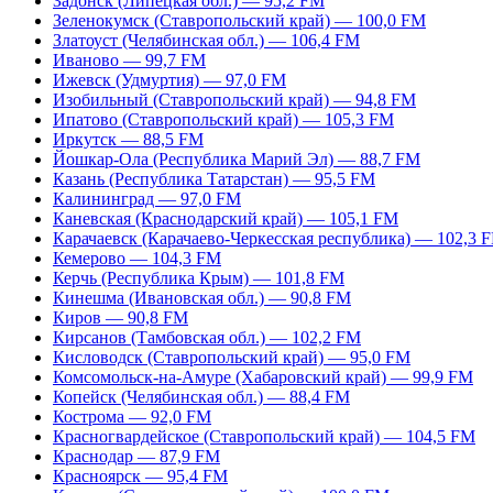
Задонск (Липецкая обл.) — 95,2 FM
Зеленокумск (Ставропольский край) — 100,0 FM
Златоуст (Челябинская обл.) — 106,4 FM
Иваново — 99,7 FM
Ижевск (Удмуртия) — 97,0 FM
Изобильный (Ставропольский край) — 94,8 FM
Ипатово (Ставропольский край) — 105,3 FM
Иркутск — 88,5 FM
Йошкар-Ола (Республика Марий Эл) — 88,7 FM
Казань (Республика Татарстан) — 95,5 FM
Калининград — 97,0 FM
Каневская (Краснодарский край) — 105,1 FM
Карачаевск (Карачаево-Черкесская республика) — 102,3 
Кемерово — 104,3 FM
Керчь (Республика Крым) — 101,8 FM
Кинешма (Ивановская обл.) — 90,8 FM
Киров — 90,8 FM
Кирсанов (Тамбовская обл.) — 102,2 FM
Кисловодск (Ставропольский край) — 95,0 FM
Комсомольск-на-Амуре (Хабаровский край) — 99,9 FM
Копейск (Челябинская обл.) — 88,4 FM
Кострома — 92,0 FM
Красногвардейское (Ставропольский край) — 104,5 FM
Краснодар — 87,9 FM
Красноярск — 95,4 FM