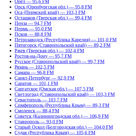
Орёл — 95,6 FM
Орск (Оренбургская обл.) — 95,8 FM
Оса (Пермский край) — 103,3 FM
Осташков (Тверская обл.) — 99,4 FM
Пенза — 94,7 FM
Пермь — 95,0 FM
Псков — 88,8 FM
Петрозаводск (Республика Карелия) — 101,0 FM
Пятигорск (Ставропольский край) — 89,2 FM
Ржев (Тверская обл.) — 102,4 FM
Ростов-на-Дону — 95,7 FM
Русское (Ставропольский край) — 99,7 FM
Рязань — 102,5 FM
Самара — 96,8 FM
Санкт-Петербург — 92,9 FM
Саратов — 101,1 FM
Саргатское (Омская обл.) — 107,5 FM
Светлоград (Ставропольский край) — 103,3 FM
Севастополь — 103,7 FM
Симферополь (Республика Крым) — 89,3 FM
Смоленск — 88,4 FM
Советск (Калининградская обл.) — 106,9 FM
Ставрополь — 93,0 FM
Старый Оскол (Белгородская обл.) — 104,0 FM
Судак (Республика Крым) — 105,6 FM