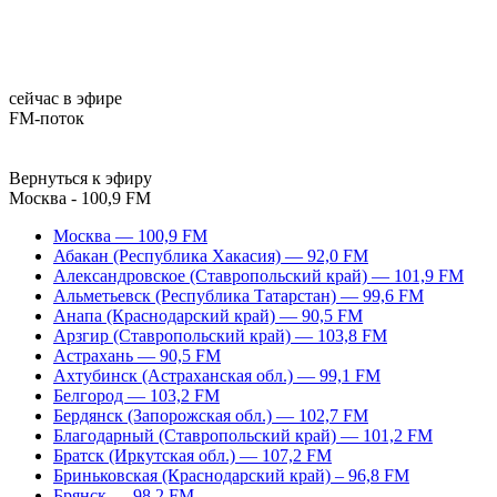
сейчас в эфире
FM-поток
Вернуться к эфиру
Москва - 100,9 FM
Москва — 100,9 FM
Абакан (Республика Хакасия) — 92,0 FM
Александровское (Ставропольский край) — 101,9 FM
Альметьевск (Республика Татарстан) — 99,6 FM
Анапа (Краснодарский край) — 90,5 FM
Арзгир (Ставропольский край) — 103,8 FM
Астрахань — 90,5 FM
Ахтубинск (Астраханская обл.) — 99,1 FM
Белгород — 103,2 FM
Бердянск (Запорожская обл.) — 102,7 FM
Благодарный (Ставропольский край) — 101,2 FM
Братск (Иркутская обл.) — 107,2 FM
Бриньковская (Краснодарский край) – 96,8 FM
Брянск — 98,2 FM