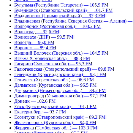
Бугульма (Республика Татарстан) — 105,9 FM
Буденновск (Ставропольский край) — 101,7 FM
Владивосток (Приморский край) — 97,3 FM
Владикавказ (Республика Северная Осетия — Алания) —
Волгодонск (Ростовская обл.) — 103,2 FM
Волгоград — 92,6 FM
Волноваха (ДНР) — 99,5 FM
Вологда — 96,0 FM
Воронеж — 89,4 FM
Вышний Волочек (Тверская обл.) — 104,5 FM
Вязьма (Смоленская обл.) — 88,3 FM
Гагарин (Смоленская обл.) — 95,3 FM
Галюгаевская (Ставропольский край) — 89,8 FM
Геленджик (Краснодарский край) — 93,1 FM
Геническ (Херсонская обл.) — 96,6 FM
Далматово (Курганская обл.) — 96,5 FM
Дзержинск (Нижегородская обл.) — 89,2 FM
Димитровград (Ульяновская обл.) — 97,1 FM
Донецк — 102,6 FM
Ейск (Краснодарский край) — 101,1 FM
Екатеринбург — 93,7 FM
Ессентуки (Ставропольский край) – 89,2 FM
Железногорск (Курская обл.) — 94,0 FM
Жердевка (Тамбовская обл.) — 103,3 FM