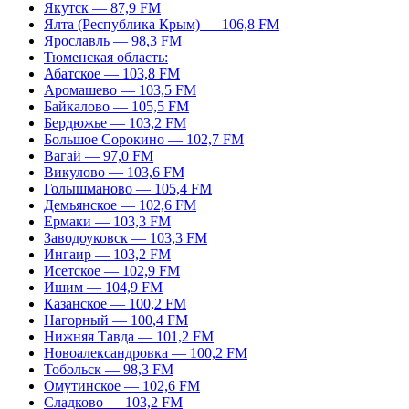
Якутск — 87,9 FM
Ялта (Республика Крым) — 106,8 FM
Ярославль — 98,3 FM
Тюменская область:
Абатское — 103,8 FM
Аромашево — 103,5 FM
Байкалово — 105,5 FM
Бердюжье — 103,2 FM
Большое Сорокино — 102,7 FM
Вагай — 97,0 FM
Викулово — 103,6 FM
Голышманово — 105,4 FM
Демьянское — 102,6 FM
Ермаки — 103,3 FM
Заводоуковск — 103,3 FM
Ингаир — 103,2 FM
Исетское — 102,9 FM
Ишим — 104,9 FM
Казанское — 100,2 FM
Нагорный — 100,4 FM
Нижняя Тавда — 101,2 FM
Новоалександровка — 100,2 FM
Тобольск — 98,3 FM
Омутинское — 102,6 FM
Сладково — 103,2 FM