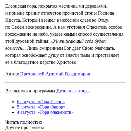
Елеонская гора, покрытая масличными деревьями,
и поныне хранит отпечаток пречистой стопы Господа
Иисуса, Который взошёл в небесной славе ко Отцу,
по Своём воскресении. А нам уготовил Спаситель особое
восхождение на небо, указав самый способ осуществления
этой духовной тайны:
«Уничижающий себя будет
вознесён».
Лишь смиренным Бог даёт Свою благодать,
которая освобождает душу от власти тьмы и преставляет
её в благодатное царство Христово.
Автор:
Протоиерей Артемий Владимиров
Все выпуски программы
Духовные этюды
6 августа. «Гора Елеон»
5 августа. «Гора Фавор»
4 августа. «Гора блаженств»
Читать полностью
Другие программы