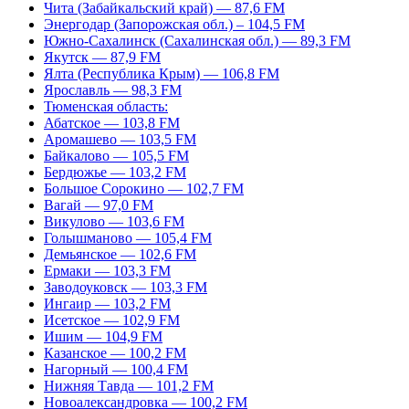
Чита (Забайкальский край) — 87,6 FM
Энергодар (Запорожская обл.) – 104,5 FM
Южно-Сахалинск (Сахалинская обл.) — 89,3 FM
Якутск — 87,9 FM
Ялта (Республика Крым) — 106,8 FM
Ярославль — 98,3 FM
Тюменская область:
Абатское — 103,8 FM
Аромашево — 103,5 FM
Байкалово — 105,5 FM
Бердюжье — 103,2 FM
Большое Сорокино — 102,7 FM
Вагай — 97,0 FM
Викулово — 103,6 FM
Голышманово — 105,4 FM
Демьянское — 102,6 FM
Ермаки — 103,3 FM
Заводоуковск — 103,3 FM
Ингаир — 103,2 FM
Исетское — 102,9 FM
Ишим — 104,9 FM
Казанское — 100,2 FM
Нагорный — 100,4 FM
Нижняя Тавда — 101,2 FM
Новоалександровка — 100,2 FM