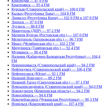
Краснодар — 87,9 FM
Красноярск — 95,4 FM
Курская (Ставропольский край) — 100,0 FM
Кызыл (Республика Тыва) — 104,8 FM
Лимасол (Республика Кипр) — 102,9 FM и 107,9 FM
Липецк — 97,9 FM
Луганск — 88,8 FM
Мариуполь (ДНР) — 97,2 FM
Матвеев Курган (Ростовская обл.) — 107,0 FM
Мелитополь (Запорожская обл.) — 96,7 FM
Миасс (Челябинская обл.) — 102,2 FM
Мичуринск (Тамбовская обл.) — 92,4 FM
Мурманск — 90,4 FM
Нальчик (Кабардино-Балкарская Республика) — 104,4
FM
Невинномысск (Ставропольский край) — 94,2 FM
Нефтекумск (Ставропольский край) — 100,4 FM
Нефтеюганск (Югра) — 92,1 FM
Нижний Новгород — 89,2 FM
Нижний Тагил (Свердловская обл.) — 97,1 FM
Новоалександровск (Ставропольский край) — 94,0 FM
Новокузнецк (Кемеровская область) — 94,2 FM
Новосибирск — 94,6 FM
Новочебоксарск (Чувашская Республика) — 90,3 FM
Норильск (Красноярский край) — 107,4 FM