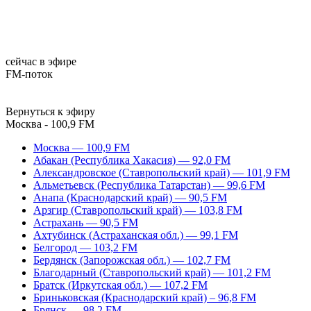
сейчас в эфире
FM-поток
Вернуться к эфиру
Москва - 100,9 FM
Москва — 100,9 FM
Абакан (Республика Хакасия) — 92,0 FM
Александровское (Ставропольский край) — 101,9 FM
Альметьевск (Республика Татарстан) — 99,6 FM
Анапа (Краснодарский край) — 90,5 FM
Арзгир (Ставропольский край) — 103,8 FM
Астрахань — 90,5 FM
Ахтубинск (Астраханская обл.) — 99,1 FM
Белгород — 103,2 FM
Бердянск (Запорожская обл.) — 102,7 FM
Благодарный (Ставропольский край) — 101,2 FM
Братск (Иркутская обл.) — 107,2 FM
Бриньковская (Краснодарский край) – 96,8 FM
Брянск — 98,2 FM