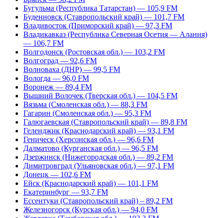
Бугульма (Республика Татарстан) — 105,9 FM
Буденновск (Ставропольский край) — 101,7 FM
Владивосток (Приморский край) — 97,3 FM
Владикавказ (Республика Северная Осетия — Алания)
— 106,7 FM
Волгодонск (Ростовская обл.) — 103,2 FM
Волгоград — 92,6 FM
Волноваха (ДНР) — 99,5 FM
Вологда — 96,0 FM
Воронеж — 89,4 FM
Вышний Волочек (Тверская обл.) — 104,5 FM
Вязьма (Смоленская обл.) — 88,3 FM
Гагарин (Смоленская обл.) — 95,3 FM
Галюгаевская (Ставропольский край) — 89,8 FM
Геленджик (Краснодарский край) — 93,1 FM
Геническ (Херсонская обл.) — 96,6 FM
Далматово (Курганская обл.) — 96,5 FM
Дзержинск (Нижегородская обл.) — 89,2 FM
Димитровград (Ульяновская обл.) — 97,1 FM
Донецк — 102,6 FM
Ейск (Краснодарский край) — 101,1 FM
Екатеринбург — 93,7 FM
Ессентуки (Ставропольский край) – 89,2 FM
Железногорск (Курская обл.) — 94,0 FM