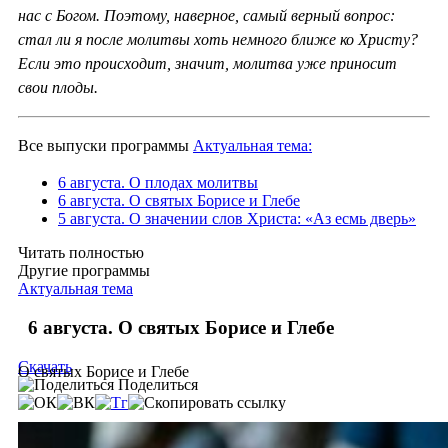
нас с Богом. Поэтому, наверное, самый верный вопрос:
стал ли я после молитвы хоть немного ближе ко Христу?
Если это происходит, значит, молитва уже приносит
свои плоды.
Все выпуски программы
Актуальная тема:
6 августа. О плодах молитвы
6 августа. О святых Борисе и Глебе
5 августа. О значении слов Христа: «Аз есмь дверь»
Читать полностью
Другие программы
Актуальная тема
6 августа. О святых Борисе и Глебе
Скачать
О святых Борисе и Глебе
Поделиться