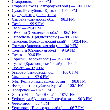
Ставрополь — 93,0 FM
Старый Оскол (Белгородская обл.) — 104,0 FM
Судак (Республика Крым) — 105,6 FM
Сургут (Югра) — 92,1 FM
Сызрань (Самарская обл.) — 98,3 FM
Тамбов — 99,9 FM
Тверь — 89,4 FM
Тёмкино (Смоленская обл.) — 96,1 FM
Тирасполь (Приднестровье) — 88,3 FM
Тихорецк (Краснодарский край) — 102,4 FM
Токмак (Запорожская обл.) — 104,9 FM
Тольятти (Самарская обл.) — 94,9 FM
Томск — 92,6 FM
Торжок (Тверская обл.) — 94,7 FM
Туапсе (Краснодарский край) — 106,5
Тюмень — 92,4 FM
Уварово (Тамбовская обл.) — 100,6 FM
Ульяновск — 93,6 FM
Уфа (Республика Башкортостан) — 98,8 FM
Феодосия (Республика Крым) — 106,1 FM
Хабаровск — 107,9 FM
Ханты-Мансийск (Югра) — 107,1 FM
Чебоксары (Чувашская Республика) — 90,3 FM
Челябинск — 88,4 FM
Череповец (Вологодская обл.) — 106,7 FM