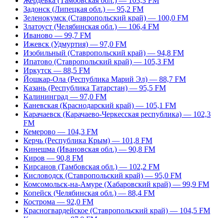
Жердевка (Тамбовская обл.) — 103,3 FM
Задонск (Липецкая обл.) — 95,2 FM
Зеленокумск (Ставропольский край) — 100,0 FM
Златоуст (Челябинская обл.) — 106,4 FM
Иваново — 99,7 FM
Ижевск (Удмуртия) — 97,0 FM
Изобильный (Ставропольский край) — 94,8 FM
Ипатово (Ставропольский край) — 105,3 FM
Иркутск — 88,5 FM
Йошкар-Ола (Республика Марий Эл) — 88,7 FM
Казань (Республика Татарстан) — 95,5 FM
Калининград — 97,0 FM
Каневская (Краснодарский край) — 105,1 FM
Карачаевск (Карачаево-Черкесская республика) — 102,3
FM
Кемерово — 104,3 FM
Керчь (Республика Крым) — 101,8 FM
Кинешма (Ивановская обл.) — 90,8 FM
Киров — 90,8 FM
Кирсанов (Тамбовская обл.) — 102,2 FM
Кисловодск (Ставропольский край) — 95,0 FM
Комсомольск-на-Амуре (Хабаровский край) — 99,9 FM
Копейск (Челябинская обл.) — 88,4 FM
Кострома — 92,0 FM
Красногвардейское (Ставропольский край) — 104,5 FM