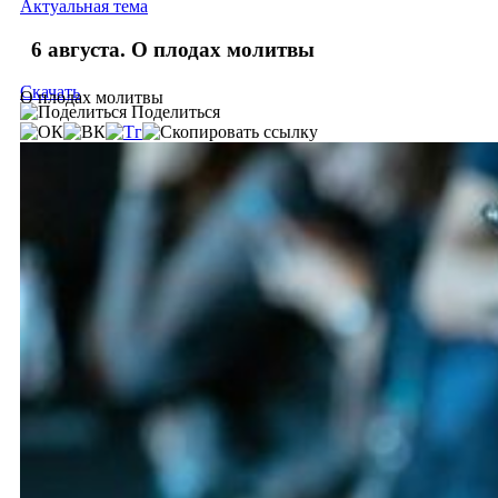
Актуальная тема
6 августа. О плодах молитвы
Скачать
О плодах молитвы
Поделиться