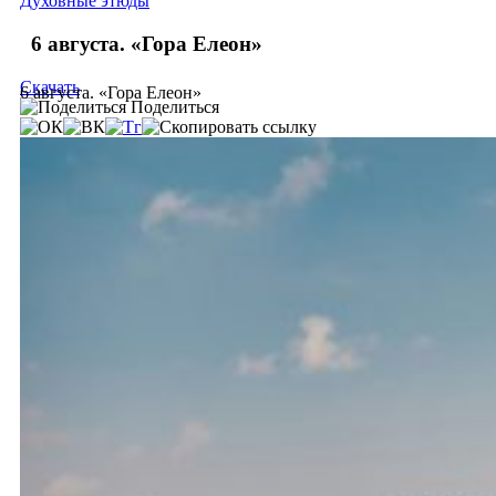
Духовные этюды
6 августа. «Гора Елеон»
Скачать
6 августа. «Гора Елеон»
Поделиться