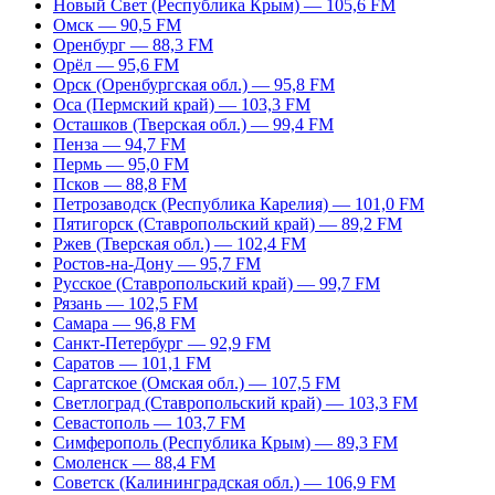
Новый Свет (Республика Крым) — 105,6 FM
Омск — 90,5 FM
Оренбург — 88,3 FM
Орёл — 95,6 FM
Орск (Оренбургская обл.) — 95,8 FM
Оса (Пермский край) — 103,3 FM
Осташков (Тверская обл.) — 99,4 FM
Пенза — 94,7 FM
Пермь — 95,0 FM
Псков — 88,8 FM
Петрозаводск (Республика Карелия) — 101,0 FM
Пятигорск (Ставропольский край) — 89,2 FM
Ржев (Тверская обл.) — 102,4 FM
Ростов-на-Дону — 95,7 FM
Русское (Ставропольский край) — 99,7 FM
Рязань — 102,5 FM
Самара — 96,8 FM
Санкт-Петербург — 92,9 FM
Саратов — 101,1 FM
Саргатское (Омская обл.) — 107,5 FM
Светлоград (Ставропольский край) — 103,3 FM
Севастополь — 103,7 FM
Симферополь (Республика Крым) — 89,3 FM
Смоленск — 88,4 FM
Советск (Калининградская обл.) — 106,9 FM