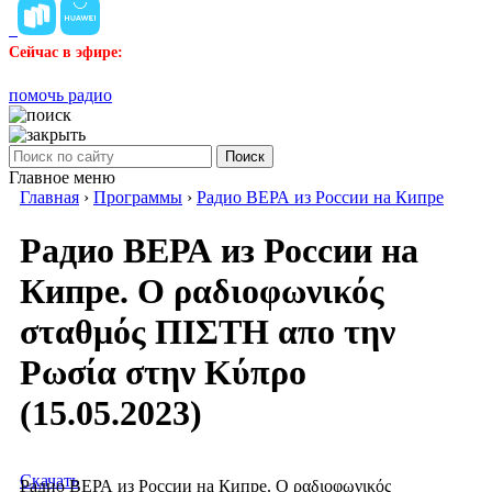
Сейчас в эфире:
помочь радио
Поиск
Главное меню
Главная
›
Программы
›
Радио ВЕРА из России на Кипре
Радио ВЕРА из России на
Кипре. Ο ραδιοφωνικός
σταθμός ΠΙΣΤΗ απο την
Ρωσία στην Κύπρο
(15.05.2023)
Скачать
Радио ВЕРА из России на Кипре. Ο ραδιοφωνικός