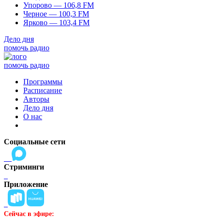
Упорово — 106,8 FM
Черное — 100,3 FM
Ярково — 103,4 FM
Дело дня
помочь радио
помочь радио
Программы
Расписание
Авторы
Дело дня
О нас
Социальные сети
Стриминги
Приложение
Сейчас в эфире: