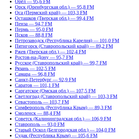
Орёл — 95,6 FM
Орск (Оренбургская обл.) — 95,8 FM
Оса (Пермский край) — 103,3 FM
Осташков (Тверская обл.) — 99,4 FM
Пенза — 94,7 FM
Пермь — 95,0 FM
Псков — 88,8 FM
Петрозаводск (Республика Карелия) — 101,0 FM
Пятигорск (Ставропольский край) — 89,2 FM
Ржев (Тверская обл.) — 102,4 FM
Ростов-на-Дону — 95,7 FM
Русское (Ставропольский край) — 99,7 FM
Рязань — 102,5 FM
Самара — 96,8 FM
Санкт-Петербург — 92,9 FM
Саратов — 101,1 FM
Саргатское (Омская обл.) — 107,5 FM
Светлоград (Ставропольский край) — 103,3 FM
Севастополь — 103,7 FM
Симферополь (Республика Крым) — 89,3 FM
Смоленск — 88,4 FM
Советск (Калининградская обл.) — 106,9 FM
Ставрополь — 93,0 FM
Старый Оскол (Белгородская обл.) — 104,0 FM
Судак (Республика Крым) — 105,6 FM