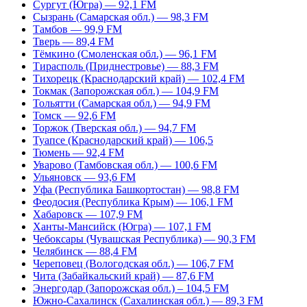
Сургут (Югра) — 92,1 FM
Сызрань (Самарская обл.) — 98,3 FM
Тамбов — 99,9 FM
Тверь — 89,4 FM
Тёмкино (Смоленская обл.) — 96,1 FM
Тирасполь (Приднестровье) — 88,3 FM
Тихорецк (Краснодарский край) — 102,4 FM
Токмак (Запорожская обл.) — 104,9 FM
Тольятти (Самарская обл.) — 94,9 FM
Томск — 92,6 FM
Торжок (Тверская обл.) — 94,7 FM
Туапсе (Краснодарский край) — 106,5
Тюмень — 92,4 FM
Уварово (Тамбовская обл.) — 100,6 FM
Ульяновск — 93,6 FM
Уфа (Республика Башкортостан) — 98,8 FM
Феодосия (Республика Крым) — 106,1 FM
Хабаровск — 107,9 FM
Ханты-Мансийск (Югра) — 107,1 FM
Чебоксары (Чувашская Республика) — 90,3 FM
Челябинск — 88,4 FM
Череповец (Вологодская обл.) — 106,7 FM
Чита (Забайкальский край) — 87,6 FM
Энергодар (Запорожская обл.) – 104,5 FM
Южно-Сахалинск (Сахалинская обл.) — 89,3 FM