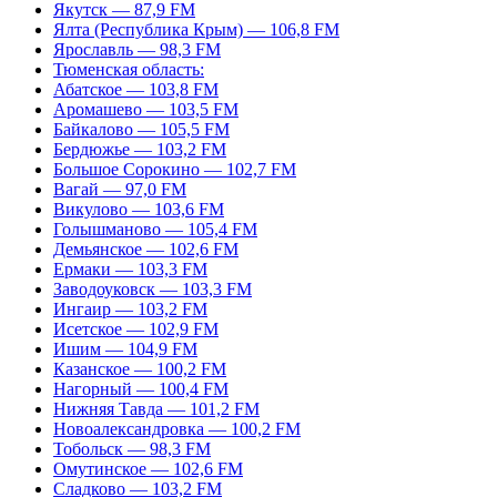
Якутск — 87,9 FM
Ялта (Республика Крым) — 106,8 FM
Ярославль — 98,3 FM
Тюменская область:
Абатское — 103,8 FM
Аромашево — 103,5 FM
Байкалово — 105,5 FM
Бердюжье — 103,2 FM
Большое Сорокино — 102,7 FM
Вагай — 97,0 FM
Викулово — 103,6 FM
Голышманово — 105,4 FM
Демьянское — 102,6 FM
Ермаки — 103,3 FM
Заводоуковск — 103,3 FM
Ингаир — 103,2 FM
Исетское — 102,9 FM
Ишим — 104,9 FM
Казанское — 100,2 FM
Нагорный — 100,4 FM
Нижняя Тавда — 101,2 FM
Новоалександровка — 100,2 FM
Тобольск — 98,3 FM
Омутинское — 102,6 FM
Сладково — 103,2 FM