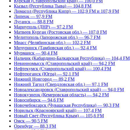
Курская (Ставропольский край) — 100,0 FM
Кызыл (Республика Тыва) — 104,8 FM
Лимасол (Республика Кипр) — 102,9 FM и 107,9 FM
Липецк — 97,9 FM
Луганск — 88,8 FM
Мариуполь (ДНР) — 97,2 FM
Матвеев Курган (Ростовская обл.) — 107,0 FM
Мелитополь (Запорожская обл.) — 96,7 FM
Миасс (Челябинская обл.) — 102,2 FM
Мичуринск (Тамбовская обл.) — 92,4 FM
Мурманск — 90,4 FM
Нальчик (Кабардино-Балкарская Республика) — 104,4 FM
Невинномысск (Ставропольский край) — 94,2 FM
Нефтекумск (Ставропольский край) — 100,4 FM
Нефтеюганск (Югра) — 92,1 FM
Нижний Новгород — 89,2 FM
Нижний Тагил (Свердловская обл.) — 97,1 FM
Новоалександровск (Ставропольский край) — 94,0 FM
Новокузнецк (Кемеровская область) — 94,2 FM
Новосибирск — 94,6 FM
Новочебоксарск (Чувашская Республика) — 90,3 FM
Норильск (Красноярский край) — 107,4 FM
Новый Свет (Республика Крым) — 105,6 FM
Омск — 90,5 FM
Оренбург — 88,3 FM