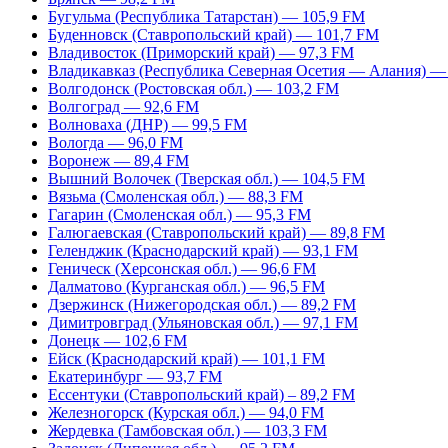
Бугульма (Республика Татарстан) — 105,9 FM
Буденновск (Ставропольский край) — 101,7 FM
Владивосток (Приморский край) — 97,3 FM
Владикавказ (Республика Северная Осетия — Алания) —
Волгодонск (Ростовская обл.) — 103,2 FM
Волгоград — 92,6 FM
Волноваха (ДНР) — 99,5 FM
Вологда — 96,0 FM
Воронеж — 89,4 FM
Вышний Волочек (Тверская обл.) — 104,5 FM
Вязьма (Смоленская обл.) — 88,3 FM
Гагарин (Смоленская обл.) — 95,3 FM
Галюгаевская (Ставропольский край) — 89,8 FM
Геленджик (Краснодарский край) — 93,1 FM
Геническ (Херсонская обл.) — 96,6 FM
Далматово (Курганская обл.) — 96,5 FM
Дзержинск (Нижегородская обл.) — 89,2 FM
Димитровград (Ульяновская обл.) — 97,1 FM
Донецк — 102,6 FM
Ейск (Краснодарский край) — 101,1 FM
Екатеринбург — 93,7 FM
Ессентуки (Ставропольский край) – 89,2 FM
Железногорск (Курская обл.) — 94,0 FM
Жердевка (Тамбовская обл.) — 103,3 FM