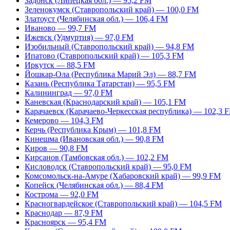
Задонск (Липецкая обл.) — 95,2 FM
Зеленокумск (Ставропольский край) — 100,0 FM
Златоуст (Челябинская обл.) — 106,4 FM
Иваново — 99,7 FM
Ижевск (Удмуртия) — 97,0 FM
Изобильный (Ставропольский край) — 94,8 FM
Ипатово (Ставропольский край) — 105,3 FM
Иркутск — 88,5 FM
Йошкар-Ола (Республика Марий Эл) — 88,7 FM
Казань (Республика Татарстан) — 95,5 FM
Калининград — 97,0 FM
Каневская (Краснодарский край) — 105,1 FM
Карачаевск (Карачаево-Черкесская республика) — 102,3 
Кемерово — 104,3 FM
Керчь (Республика Крым) — 101,8 FM
Кинешма (Ивановская обл.) — 90,8 FM
Киров — 90,8 FM
Кирсанов (Тамбовская обл.) — 102,2 FM
Кисловодск (Ставропольский край) — 95,0 FM
Комсомольск-на-Амуре (Хабаровский край) — 99,9 FM
Копейск (Челябинская обл.) — 88,4 FM
Кострома — 92,0 FM
Красногвардейское (Ставропольский край) — 104,5 FM
Краснодар — 87,9 FM
Красноярск — 95,4 FM