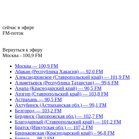
сейчас в эфире
FM-поток
Вернуться к эфиру
Москва - 100,9 FM
Москва — 100,9 FM
Абакан (Республика Хакасия) — 92,0 FM
Александровское (Ставропольский край) — 101,9 FM
Альметьевск (Республика Татарстан) — 99,6 FM
Анапа (Краснодарский край) — 90,5 FM
Арзгир (Ставропольский край) — 103,8 FM
Астрахань — 90,5 FM
Ахтубинск (Астраханская обл.) — 99,1 FM
Белгород — 103,2 FM
Бердянск (Запорожская обл.) — 102,7 FM
Благодарный (Ставропольский край) — 101,2 FM
Братск (Иркутская обл.) — 107,2 FM
Бриньковская (Краснодарский край) – 96,8 FM
Брянск — 98,2 FM