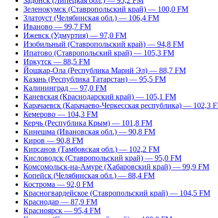
Задонск (Липецкая обл.) — 95,2 FM
Зеленокумск (Ставропольский край) — 100,0 FM
Златоуст (Челябинская обл.) — 106,4 FM
Иваново — 99,7 FM
Ижевск (Удмуртия) — 97,0 FM
Изобильный (Ставропольский край) — 94,8 FM
Ипатово (Ставропольский край) — 105,3 FM
Иркутск — 88,5 FM
Йошкар-Ола (Республика Марий Эл) — 88,7 FM
Казань (Республика Татарстан) — 95,5 FM
Калининград — 97,0 FM
Каневская (Краснодарский край) — 105,1 FM
Карачаевск (Карачаево-Черкесская республика) — 102,3 
Кемерово — 104,3 FM
Керчь (Республика Крым) — 101,8 FM
Кинешма (Ивановская обл.) — 90,8 FM
Киров — 90,8 FM
Кирсанов (Тамбовская обл.) — 102,2 FM
Кисловодск (Ставропольский край) — 95,0 FM
Комсомольск-на-Амуре (Хабаровский край) — 99,9 FM
Копейск (Челябинская обл.) — 88,4 FM
Кострома — 92,0 FM
Красногвардейское (Ставропольский край) — 104,5 FM
Краснодар — 87,9 FM
Красноярск — 95,4 FM