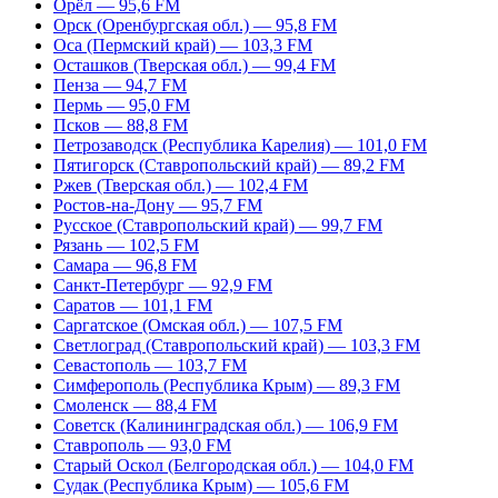
Орёл — 95,6 FM
Орск (Оренбургская обл.) — 95,8 FM
Оса (Пермский край) — 103,3 FM
Осташков (Тверская обл.) — 99,4 FM
Пенза — 94,7 FM
Пермь — 95,0 FM
Псков — 88,8 FM
Петрозаводск (Республика Карелия) — 101,0 FM
Пятигорск (Ставропольский край) — 89,2 FM
Ржев (Тверская обл.) — 102,4 FM
Ростов-на-Дону — 95,7 FM
Русское (Ставропольский край) — 99,7 FM
Рязань — 102,5 FM
Самара — 96,8 FM
Санкт-Петербург — 92,9 FM
Саратов — 101,1 FM
Саргатское (Омская обл.) — 107,5 FM
Светлоград (Ставропольский край) — 103,3 FM
Севастополь — 103,7 FM
Симферополь (Республика Крым) — 89,3 FM
Смоленск — 88,4 FM
Советск (Калининградская обл.) — 106,9 FM
Ставрополь — 93,0 FM
Старый Оскол (Белгородская обл.) — 104,0 FM
Судак (Республика Крым) — 105,6 FM