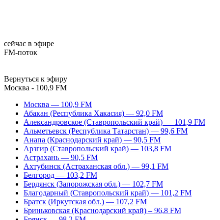
сейчас в эфире
FM-поток
Вернуться к эфиру
Москва - 100,9 FM
Москва — 100,9 FM
Абакан (Республика Хакасия) — 92,0 FM
Александровское (Ставропольский край) — 101,9 FM
Альметьевск (Республика Татарстан) — 99,6 FM
Анапа (Краснодарский край) — 90,5 FM
Арзгир (Ставропольский край) — 103,8 FM
Астрахань — 90,5 FM
Ахтубинск (Астраханская обл.) — 99,1 FM
Белгород — 103,2 FM
Бердянск (Запорожская обл.) — 102,7 FM
Благодарный (Ставропольский край) — 101,2 FM
Братск (Иркутская обл.) — 107,2 FM
Бриньковская (Краснодарский край) – 96,8 FM
Брянск — 98,2 FM