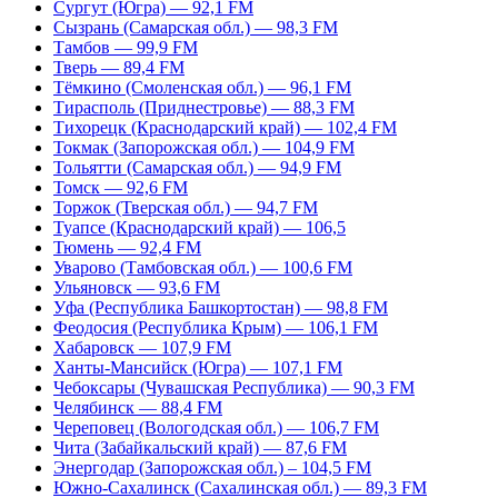
Сургут (Югра) — 92,1 FM
Сызрань (Самарская обл.) — 98,3 FM
Тамбов — 99,9 FM
Тверь — 89,4 FM
Тёмкино (Смоленская обл.) — 96,1 FM
Тирасполь (Приднестровье) — 88,3 FM
Тихорецк (Краснодарский край) — 102,4 FM
Токмак (Запорожская обл.) — 104,9 FM
Тольятти (Самарская обл.) — 94,9 FM
Томск — 92,6 FM
Торжок (Тверская обл.) — 94,7 FM
Туапсе (Краснодарский край) — 106,5
Тюмень — 92,4 FM
Уварово (Тамбовская обл.) — 100,6 FM
Ульяновск — 93,6 FM
Уфа (Республика Башкортостан) — 98,8 FM
Феодосия (Республика Крым) — 106,1 FM
Хабаровск — 107,9 FM
Ханты-Мансийск (Югра) — 107,1 FM
Чебоксары (Чувашская Республика) — 90,3 FM
Челябинск — 88,4 FM
Череповец (Вологодская обл.) — 106,7 FM
Чита (Забайкальский край) — 87,6 FM
Энергодар (Запорожская обл.) – 104,5 FM
Южно-Сахалинск (Сахалинская обл.) — 89,3 FM