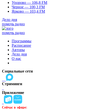
Упорово — 106,8 FM
Черное — 100,3 FM
Ярково — 103,4 FM
Дело дня
помочь радио
помочь радио
Программы
Расписание
Авторы
Дело дня
О нас
Социальные сети
Стриминги
Приложение
Сейчас в эфире: