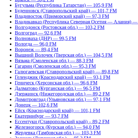
Бугульма (Республика Татарстан) — 105,9 FM
Буденновск (Ставропольский край) — 101,7 FM
Владивосток (Приморский край) — 97,3 FM
Владикавказ (Республика Северная Осетия — Алания) —
Волгодонск (Ростовская обл.) — 103,2 FM
Волгоград — 92,6 FM
Волноваха (ДНР) — 99,5 FM
Вологда — 96,0 FM
Воронеж — 89,4 FM
Вышний Волочек (Тверская обл.) — 104,5 FM
Вязьма (Смоленская обл.) — 88,3 FM
Гагарин (Смоленская обл.) — 95,3 FM
Галюгаевская (Ставропольский край) — 89,8 FM
Геленджик (Краснодарский край) — 93,1 FM
Геническ (Херсонская обл.) — 96,6 FM
Далматово (Курганская обл.) — 96,5 FM
Дзержинск (Нижегородская обл.) — 89,2 FM
Димитровград (Ульяновская обл.) — 97,1 FM
Донецк — 102,6 FM
Ейск (Краснодарский край) — 101,1 FM
Екатеринбург — 93,7 FM
Ессентуки (Ставропольский край) – 89,2 FM
Железногорск (Курская обл.) — 94,0 FM
Жердевка (Тамбовская обл.) — 103,3 FM