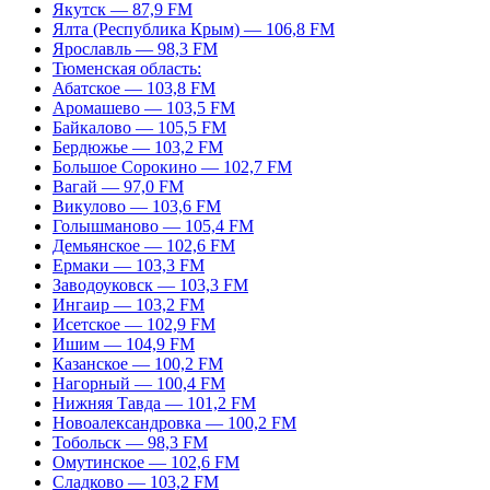
Якутск — 87,9 FM
Ялта (Республика Крым) — 106,8 FM
Ярославль — 98,3 FM
Тюменская область:
Абатское — 103,8 FM
Аромашево — 103,5 FM
Байкалово — 105,5 FM
Бердюжье — 103,2 FM
Большое Сорокино — 102,7 FM
Вагай — 97,0 FM
Викулово — 103,6 FM
Голышманово — 105,4 FM
Демьянское — 102,6 FM
Ермаки — 103,3 FM
Заводоуковск — 103,3 FM
Ингаир — 103,2 FM
Исетское — 102,9 FM
Ишим — 104,9 FM
Казанское — 100,2 FM
Нагорный — 100,4 FM
Нижняя Тавда — 101,2 FM
Новоалександровка — 100,2 FM
Тобольск — 98,3 FM
Омутинское — 102,6 FM
Сладково — 103,2 FM