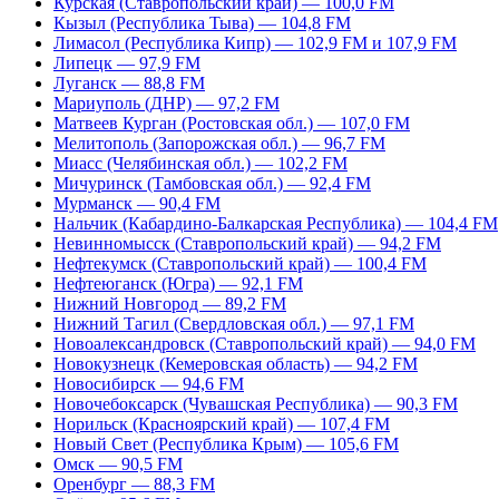
Курская (Ставропольский край) — 100,0 FM
Кызыл (Республика Тыва) — 104,8 FM
Лимасол (Республика Кипр) — 102,9 FM и 107,9 FM
Липецк — 97,9 FM
Луганск — 88,8 FM
Мариуполь (ДНР) — 97,2 FM
Матвеев Курган (Ростовская обл.) — 107,0 FM
Мелитополь (Запорожская обл.) — 96,7 FM
Миасс (Челябинская обл.) — 102,2 FM
Мичуринск (Тамбовская обл.) — 92,4 FM
Мурманск — 90,4 FM
Нальчик (Кабардино-Балкарская Республика) — 104,4 FM
Невинномысск (Ставропольский край) — 94,2 FM
Нефтекумск (Ставропольский край) — 100,4 FM
Нефтеюганск (Югра) — 92,1 FM
Нижний Новгород — 89,2 FM
Нижний Тагил (Свердловская обл.) — 97,1 FM
Новоалександровск (Ставропольский край) — 94,0 FM
Новокузнецк (Кемеровская область) — 94,2 FM
Новосибирск — 94,6 FM
Новочебоксарск (Чувашская Республика) — 90,3 FM
Норильск (Красноярский край) — 107,4 FM
Новый Свет (Республика Крым) — 105,6 FM
Омск — 90,5 FM
Оренбург — 88,3 FM