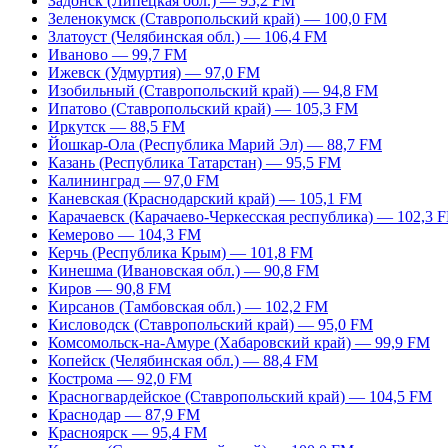
Задонск (Липецкая обл.) — 95,2 FM
Зеленокумск (Ставропольский край) — 100,0 FM
Златоуст (Челябинская обл.) — 106,4 FM
Иваново — 99,7 FM
Ижевск (Удмуртия) — 97,0 FM
Изобильный (Ставропольский край) — 94,8 FM
Ипатово (Ставропольский край) — 105,3 FM
Иркутск — 88,5 FM
Йошкар-Ола (Республика Марий Эл) — 88,7 FM
Казань (Республика Татарстан) — 95,5 FM
Калининград — 97,0 FM
Каневская (Краснодарский край) — 105,1 FM
Карачаевск (Карачаево-Черкесская республика) — 102,3 
Кемерово — 104,3 FM
Керчь (Республика Крым) — 101,8 FM
Кинешма (Ивановская обл.) — 90,8 FM
Киров — 90,8 FM
Кирсанов (Тамбовская обл.) — 102,2 FM
Кисловодск (Ставропольский край) — 95,0 FM
Комсомольск-на-Амуре (Хабаровский край) — 99,9 FM
Копейск (Челябинская обл.) — 88,4 FM
Кострома — 92,0 FM
Красногвардейское (Ставропольский край) — 104,5 FM
Краснодар — 87,9 FM
Красноярск — 95,4 FM