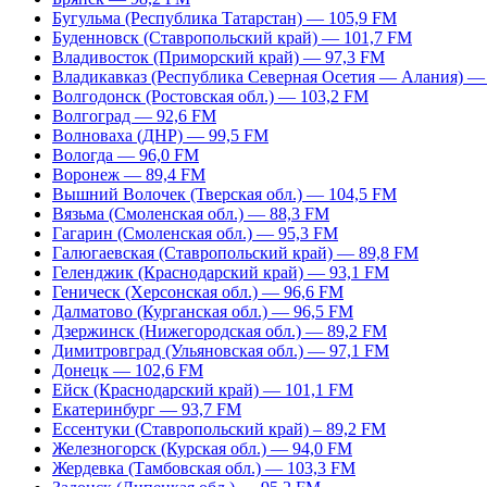
Бугульма (Республика Татарстан) — 105,9 FM
Буденновск (Ставропольский край) — 101,7 FM
Владивосток (Приморский край) — 97,3 FM
Владикавказ (Республика Северная Осетия — Алания) —
Волгодонск (Ростовская обл.) — 103,2 FM
Волгоград — 92,6 FM
Волноваха (ДНР) — 99,5 FM
Вологда — 96,0 FM
Воронеж — 89,4 FM
Вышний Волочек (Тверская обл.) — 104,5 FM
Вязьма (Смоленская обл.) — 88,3 FM
Гагарин (Смоленская обл.) — 95,3 FM
Галюгаевская (Ставропольский край) — 89,8 FM
Геленджик (Краснодарский край) — 93,1 FM
Геническ (Херсонская обл.) — 96,6 FM
Далматово (Курганская обл.) — 96,5 FM
Дзержинск (Нижегородская обл.) — 89,2 FM
Димитровград (Ульяновская обл.) — 97,1 FM
Донецк — 102,6 FM
Ейск (Краснодарский край) — 101,1 FM
Екатеринбург — 93,7 FM
Ессентуки (Ставропольский край) – 89,2 FM
Железногорск (Курская обл.) — 94,0 FM
Жердевка (Тамбовская обл.) — 103,3 FM