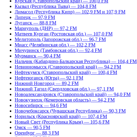
Курская (Ставропольский край) — 100,0 FM
Кызыл (Республика Тыва) — 104,8 FM
Лимасол (Республика Кипр) — 102,9 FM и 107,9 FM
Липецк — 97,9 FM
Луганск — 88,8 FM
Мариуполь (ДНР) — 97,2 FM
Матвеев Курган (Ростовская обл.) — 107,0 FM
Мелитополь (Запорожская обл.) — 96,7 FM
Миасс (Челябинская обл.) — 102,2 FM
Мичуринск (Тамбовская обл.) — 92,4 FM
Мурманск — 90,4 FM
Нальчик (Кабардино-Балкарская Республика) — 104,4 FM
Невинномысск (Ставропольский край) — 94,2 FM
Нефтекумск (Ставропольский край) — 100,4 FM
Нефтеюганск (Югра) — 92,1 FM
Нижний Новгород — 89,2 FM
Нижний Тагил (Свердловская обл.) — 97,1 FM
Новоалександровск (Ставропольский край) — 94,0 FM
Новокузнецк (Кемеровская область) — 94,2 FM
Новосибирск — 94,6 FM
Новочебоксарск (Чувашская Республика) — 90,3 FM
Норильск (Красноярский край) — 107,4 FM
Новый Свет (Республика Крым) — 105,6 FM
Омск — 90,5 FM
Оренбург — 88,3 FM