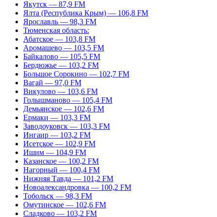
Якутск — 87,9 FM
Ялта (Республика Крым) — 106,8 FM
Ярославль — 98,3 FM
Тюменская область:
Абатское — 103,8 FM
Аромашево — 103,5 FM
Байкалово — 105,5 FM
Бердюжье — 103,2 FM
Большое Сорокино — 102,7 FM
Вагай — 97,0 FM
Викулово — 103,6 FM
Голышманово — 105,4 FM
Демьянское — 102,6 FM
Ермаки — 103,3 FM
Заводоуковск — 103,3 FM
Ингаир — 103,2 FM
Исетское — 102,9 FM
Ишим — 104,9 FM
Казанское — 100,2 FM
Нагорный — 100,4 FM
Нижняя Тавда — 101,2 FM
Новоалександровка — 100,2 FM
Тобольск — 98,3 FM
Омутинское — 102,6 FM
Сладково — 103,2 FM