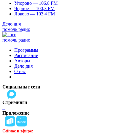
Упорово — 106,8 FM
Черное — 100,3 FM
Ярково — 103,4 FM
Дело дня
помочь радио
помочь радио
Программы
Расписание
Авторы
Дело дня
О нас
Социальные сети
Стриминги
Приложение
Сейчас в эфире: