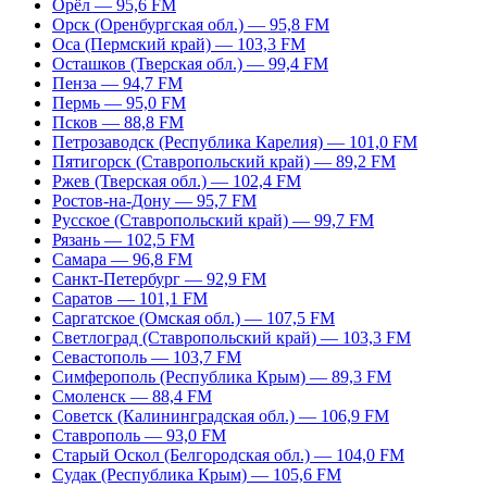
Орёл — 95,6 FM
Орск (Оренбургская обл.) — 95,8 FM
Оса (Пермский край) — 103,3 FM
Осташков (Тверская обл.) — 99,4 FM
Пенза — 94,7 FM
Пермь — 95,0 FM
Псков — 88,8 FM
Петрозаводск (Республика Карелия) — 101,0 FM
Пятигорск (Ставропольский край) — 89,2 FM
Ржев (Тверская обл.) — 102,4 FM
Ростов-на-Дону — 95,7 FM
Русское (Ставропольский край) — 99,7 FM
Рязань — 102,5 FM
Самара — 96,8 FM
Санкт-Петербург — 92,9 FM
Саратов — 101,1 FM
Саргатское (Омская обл.) — 107,5 FM
Светлоград (Ставропольский край) — 103,3 FM
Севастополь — 103,7 FM
Симферополь (Республика Крым) — 89,3 FM
Смоленск — 88,4 FM
Советск (Калининградская обл.) — 106,9 FM
Ставрополь — 93,0 FM
Старый Оскол (Белгородская обл.) — 104,0 FM
Судак (Республика Крым) — 105,6 FM