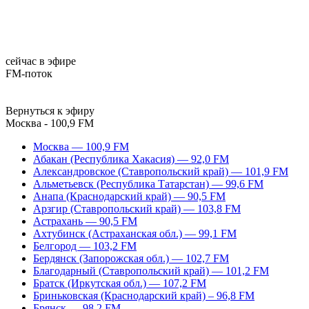
сейчас в эфире
FM-поток
Вернуться к эфиру
Москва - 100,9 FM
Москва — 100,9 FM
Абакан (Республика Хакасия) — 92,0 FM
Александровское (Ставропольский край) — 101,9 FM
Альметьевск (Республика Татарстан) — 99,6 FM
Анапа (Краснодарский край) — 90,5 FM
Арзгир (Ставропольский край) — 103,8 FM
Астрахань — 90,5 FM
Ахтубинск (Астраханская обл.) — 99,1 FM
Белгород — 103,2 FM
Бердянск (Запорожская обл.) — 102,7 FM
Благодарный (Ставропольский край) — 101,2 FM
Братск (Иркутская обл.) — 107,2 FM
Бриньковская (Краснодарский край) – 96,8 FM
Брянск — 98,2 FM