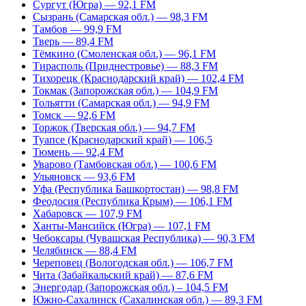
Сургут (Югра) — 92,1 FM
Сызрань (Самарская обл.) — 98,3 FM
Тамбов — 99,9 FM
Тверь — 89,4 FM
Тёмкино (Смоленская обл.) — 96,1 FM
Тирасполь (Приднестровье) — 88,3 FM
Тихорецк (Краснодарский край) — 102,4 FM
Токмак (Запорожская обл.) — 104,9 FM
Тольятти (Самарская обл.) — 94,9 FM
Томск — 92,6 FM
Торжок (Тверская обл.) — 94,7 FM
Туапсе (Краснодарский край) — 106,5
Тюмень — 92,4 FM
Уварово (Тамбовская обл.) — 100,6 FM
Ульяновск — 93,6 FM
Уфа (Республика Башкортостан) — 98,8 FM
Феодосия (Республика Крым) — 106,1 FM
Хабаровск — 107,9 FM
Ханты-Мансийск (Югра) — 107,1 FM
Чебоксары (Чувашская Республика) — 90,3 FM
Челябинск — 88,4 FM
Череповец (Вологодская обл.) — 106,7 FM
Чита (Забайкальский край) — 87,6 FM
Энергодар (Запорожская обл.) – 104,5 FM
Южно-Сахалинск (Сахалинская обл.) — 89,3 FM