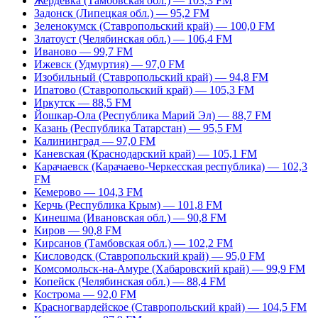
Жердевка (Тамбовская обл.) — 103,3 FM
Задонск (Липецкая обл.) — 95,2 FM
Зеленокумск (Ставропольский край) — 100,0 FM
Златоуст (Челябинская обл.) — 106,4 FM
Иваново — 99,7 FM
Ижевск (Удмуртия) — 97,0 FM
Изобильный (Ставропольский край) — 94,8 FM
Ипатово (Ставропольский край) — 105,3 FM
Иркутск — 88,5 FM
Йошкар-Ола (Республика Марий Эл) — 88,7 FM
Казань (Республика Татарстан) — 95,5 FM
Калининград — 97,0 FM
Каневская (Краснодарский край) — 105,1 FM
Карачаевск (Карачаево-Черкесская республика) — 102,3
FM
Кемерово — 104,3 FM
Керчь (Республика Крым) — 101,8 FM
Кинешма (Ивановская обл.) — 90,8 FM
Киров — 90,8 FM
Кирсанов (Тамбовская обл.) — 102,2 FM
Кисловодск (Ставропольский край) — 95,0 FM
Комсомольск-на-Амуре (Хабаровский край) — 99,9 FM
Копейск (Челябинская обл.) — 88,4 FM
Кострома — 92,0 FM
Красногвардейское (Ставропольский край) — 104,5 FM