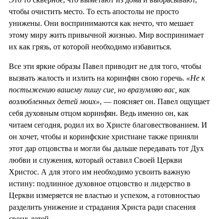
чтобы очистить место. То есть апостолы не просто
унижены. Они воспринимаются как нечто, что мешает
этому миру жить привычной жизнью. Мир воспринимает
их как грязь, от которой необходимо избавиться.
Все эти яркие образы Павел приводит не для того, чтобы
вызвать жалость и излить на коринфян свою горечь.
«Не к
постыжению вашему пишу сие, но вразумляю вас, как
возлюбленных детей моих»
, — поясняет он. Павел ощущает
себя духовным отцом коринфян. Ведь именно он, как
читаем сегодня, родил их во Христе благовествованием. И
он хочет, чтобы и коринфские христиане также приняли
этот дар отцовства и могли бы дальше передавать тот Дух
любви и служения, который оставил Своей Церкви
Христос. А для этого им необходимо усвоить важную
истину: подлинное духовное отцовство и лидерство в
Церкви измеряется не властью и успехом, а готовностью
разделить унижение и страдания Христа ради спасения
своих детей.