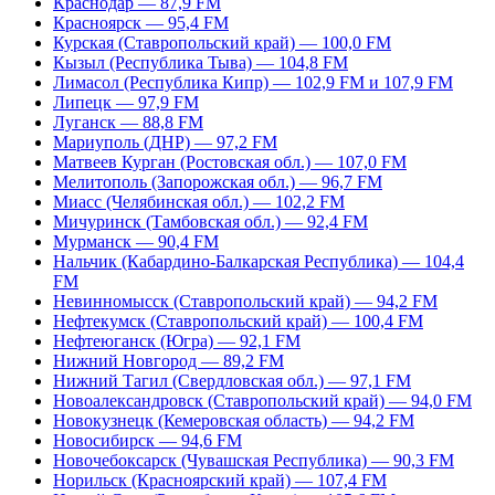
Краснодар — 87,9 FM
Красноярск — 95,4 FM
Курская (Ставропольский край) — 100,0 FM
Кызыл (Республика Тыва) — 104,8 FM
Лимасол (Республика Кипр) — 102,9 FM и 107,9 FM
Липецк — 97,9 FM
Луганск — 88,8 FM
Мариуполь (ДНР) — 97,2 FM
Матвеев Курган (Ростовская обл.) — 107,0 FM
Мелитополь (Запорожская обл.) — 96,7 FM
Миасс (Челябинская обл.) — 102,2 FM
Мичуринск (Тамбовская обл.) — 92,4 FM
Мурманск — 90,4 FM
Нальчик (Кабардино-Балкарская Республика) — 104,4
FM
Невинномысск (Ставропольский край) — 94,2 FM
Нефтекумск (Ставропольский край) — 100,4 FM
Нефтеюганск (Югра) — 92,1 FM
Нижний Новгород — 89,2 FM
Нижний Тагил (Свердловская обл.) — 97,1 FM
Новоалександровск (Ставропольский край) — 94,0 FM
Новокузнецк (Кемеровская область) — 94,2 FM
Новосибирск — 94,6 FM
Новочебоксарск (Чувашская Республика) — 90,3 FM
Норильск (Красноярский край) — 107,4 FM