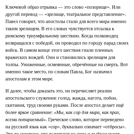
Ключевой образ отрывка — это слово «позорище». Или
другой перевод — «зрелище, театральное представление».
Павел говорит, что апостолы стали для всего мира именно
таким зрелищем. В его словах чувствуется отсылка к
римскому триумфальному шествию. Когда полководец
возвращался с победой, он проводил по городу парад своих
войск. В самом конце этого шествия гнали пленных
вражеских вождей. Они и становились зрелищем для
толпы. Униженные, осмеянные, обречённые на смерть. Вот
именно такое место, по словам Павла, Бог назначил
апостолам в этом мире.
И далее, чтобы доказать это, он перечисляет реалии
апостольского служения: голод, жажда, нагота, побои,
скитания, труд своими руками. После апостол делает ещё
более яркое сравнение:
«Мы, как сор для мира, как прах,
всеми попираемый»
. Греческое слово, которое переведено
на русский язык как «сор», буквально означает «отбросы».
Это то скверное, что выметают из дома и выбрасывают,