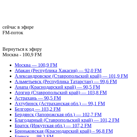
сейчас в эфире
FM-поток
Вернуться к эфиру
Москва - 100,9 FM
Москва — 100,9 FM
Абакан (Республика Хакасия) — 92,0 FM
Александровское (Ставропольский край) — 101,9 FM
Альметьевск (Республика Татарстан) — 99,6 FM
Анапа (Краснодарский край) — 90,5 FM
Арзгир (Ставропольский край) — 103,8 FM
Астрахань — 90,5 FM
Ахтубинск (Астраханская обл.) — 99,1 FM
Белгород — 103,2 FM
Бердянск (Запорожская обл.) — 102,7 FM
Благодарный (Ставропольский край) — 101,2 FM
Братск (Иркутская обл.) — 107,2 FM
Бриньковская (Краснодарский край) – 96,8 FM
Брянск — 98,2 FM