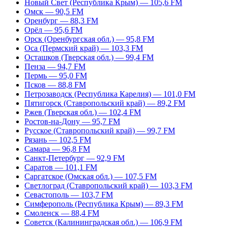
Новый Свет (Республика Крым) — 105,6 FM
Омск — 90,5 FM
Оренбург — 88,3 FM
Орёл — 95,6 FM
Орск (Оренбургская обл.) — 95,8 FM
Оса (Пермский край) — 103,3 FM
Осташков (Тверская обл.) — 99,4 FM
Пенза — 94,7 FM
Пермь — 95,0 FM
Псков — 88,8 FM
Петрозаводск (Республика Карелия) — 101,0 FM
Пятигорск (Ставропольский край) — 89,2 FM
Ржев (Тверская обл.) — 102,4 FM
Ростов-на-Дону — 95,7 FM
Русское (Ставропольский край) — 99,7 FM
Рязань — 102,5 FM
Самара — 96,8 FM
Санкт-Петербург — 92,9 FM
Саратов — 101,1 FM
Саргатское (Омская обл.) — 107,5 FM
Светлоград (Ставропольский край) — 103,3 FM
Севастополь — 103,7 FM
Симферополь (Республика Крым) — 89,3 FM
Смоленск — 88,4 FM
Советск (Калининградская обл.) — 106,9 FM