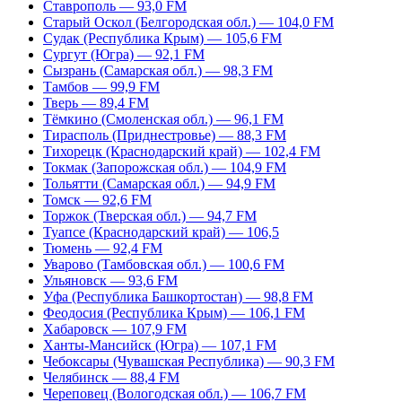
Ставрополь — 93,0 FM
Старый Оскол (Белгородская обл.) — 104,0 FM
Судак (Республика Крым) — 105,6 FM
Сургут (Югра) — 92,1 FM
Сызрань (Самарская обл.) — 98,3 FM
Тамбов — 99,9 FM
Тверь — 89,4 FM
Тёмкино (Смоленская обл.) — 96,1 FM
Тирасполь (Приднестровье) — 88,3 FM
Тихорецк (Краснодарский край) — 102,4 FM
Токмак (Запорожская обл.) — 104,9 FM
Тольятти (Самарская обл.) — 94,9 FM
Томск — 92,6 FM
Торжок (Тверская обл.) — 94,7 FM
Туапсе (Краснодарский край) — 106,5
Тюмень — 92,4 FM
Уварово (Тамбовская обл.) — 100,6 FM
Ульяновск — 93,6 FM
Уфа (Республика Башкортостан) — 98,8 FM
Феодосия (Республика Крым) — 106,1 FM
Хабаровск — 107,9 FM
Ханты-Мансийск (Югра) — 107,1 FM
Чебоксары (Чувашская Республика) — 90,3 FM
Челябинск — 88,4 FM
Череповец (Вологодская обл.) — 106,7 FM