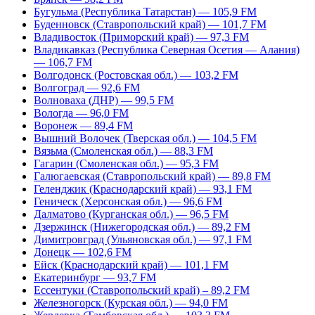
Бугульма (Республика Татарстан) — 105,9 FM
Буденновск (Ставропольский край) — 101,7 FM
Владивосток (Приморский край) — 97,3 FM
Владикавказ (Республика Северная Осетия — Алания)
— 106,7 FM
Волгодонск (Ростовская обл.) — 103,2 FM
Волгоград — 92,6 FM
Волноваха (ДНР) — 99,5 FM
Вологда — 96,0 FM
Воронеж — 89,4 FM
Вышний Волочек (Тверская обл.) — 104,5 FM
Вязьма (Смоленская обл.) — 88,3 FM
Гагарин (Смоленская обл.) — 95,3 FM
Галюгаевская (Ставропольский край) — 89,8 FM
Геленджик (Краснодарский край) — 93,1 FM
Геническ (Херсонская обл.) — 96,6 FM
Далматово (Курганская обл.) — 96,5 FM
Дзержинск (Нижегородская обл.) — 89,2 FM
Димитровград (Ульяновская обл.) — 97,1 FM
Донецк — 102,6 FM
Ейск (Краснодарский край) — 101,1 FM
Екатеринбург — 93,7 FM
Ессентуки (Ставропольский край) – 89,2 FM
Железногорск (Курская обл.) — 94,0 FM