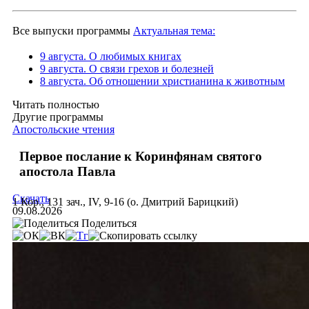
Все выпуски программы
Актуальная тема:
9 августа. О любимых книгах
9 августа. О связи грехов и болезней
8 августа. Об отношении христианина к животным
Читать полностью
Другие программы
Апостольские чтения
Первое послание к Коринфянам святого
апостола Павла
Скачать
1 Кор., 131 зач., IV, 9-16 (о. Дмитрий Барицкий)
09.08.2026
Поделиться