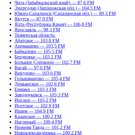
Чита (Забайкальский край) — 87,6 FM
Энергодар (Запорожская обл.) – 104,5 FM
Южно-Сахалинск (Сахалинская обл.) — 89,3 FM
Якутск — 87,9 FM
Ялта (Республика Крым) — 106,8 FM
Ярославль — 98,3 FM
Тюменская область:
Абатское — 103,8 FM
Аромашево — 103,5 FM
Байкалово — 105,5 FM
Бердюжье — 103,2 FM
Большое Сорокино — 102,7 FM
Вагай — 97,0 FM
Викулово — 103,6 FM
Голышманово — 105,4 FM
Демьянское — 102,6 FM
Ермаки — 103,3 FM
Заводоуковск — 103,3 FM
Ингаир — 103,2 FM
Исетское — 102,9 FM
Ишим — 104,9 FM
Казанское — 100,2 FM
Нагорный — 100,4 FM
Нижняя Тавда — 101,2 FM
Новоалександровка — 100,2 FM