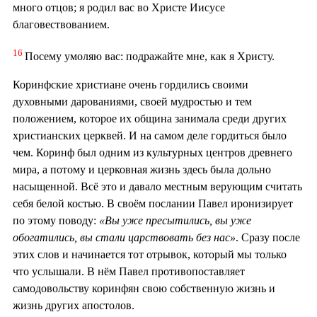
много отцов; я родил вас во Христе Иисусе
благовествованием.
16
Посему умоляю вас: подражайте мне, как я Христу.
Коринфские христиане очень гордились своими
духовными дарованиями, своей мудростью и тем
положением, которое их община занимала среди других
христианских церквей. И на самом деле гордиться было
чем. Коринф был одним из культурных центров древнего
мира, а потому и церковная жизнь здесь была дольно
насыщенной. Всё это и давало местным верующим считать
себя белой костью. В своём послании Павел иронизирует
по этому поводу:
«Вы уже пресытились, вы уже
обогатились, вы стали царствовать без нас»
. Сразу после
этих слов и начинается тот отрывок, который мы только
что услышали. В нём Павел противопоставляет
самодовольству коринфян свою собственную жизнь и
жизнь других апостолов.