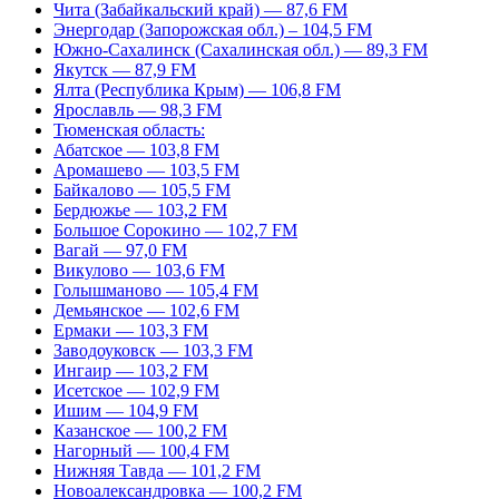
Чита (Забайкальский край) — 87,6 FM
Энергодар (Запорожская обл.) – 104,5 FM
Южно-Сахалинск (Сахалинская обл.) — 89,3 FM
Якутск — 87,9 FM
Ялта (Республика Крым) — 106,8 FM
Ярославль — 98,3 FM
Тюменская область:
Абатское — 103,8 FM
Аромашево — 103,5 FM
Байкалово — 105,5 FM
Бердюжье — 103,2 FM
Большое Сорокино — 102,7 FM
Вагай — 97,0 FM
Викулово — 103,6 FM
Голышманово — 105,4 FM
Демьянское — 102,6 FM
Ермаки — 103,3 FM
Заводоуковск — 103,3 FM
Ингаир — 103,2 FM
Исетское — 102,9 FM
Ишим — 104,9 FM
Казанское — 100,2 FM
Нагорный — 100,4 FM
Нижняя Тавда — 101,2 FM
Новоалександровка — 100,2 FM