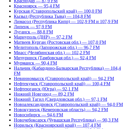
Краснодар — 87,9 FM
Красноярск — 95,4 FM
Курская (Ставропольский край) — 100,0 FM
Кызыл (Республика Тыва) — 104,8 FM
Лимасол (Республика Кипр) — 102,9 FM и 107,9 FM
Липецк — 97,9 FM
Луганск — 88,8 FM
Мариуполь (ДНР) — 97,2 FM
Матвеев Курган (Ростовская обл.) — 107,0 FM
Мелитополь (Запорожская обл.) — 96,7 FM
Миасс (Челябинская обл.) — 102,2 FM
Мичуринск (Тамбовская обл.) — 92,4 FM
Мурманск — 90,4 FM
Нальчик (Кабардино-Балкарская Республика) — 104,4
FM
Невинномысск (Ставропольский край) — 94,2 FM
Нефтекумск (Ставропольский край) — 100,4 FM
Нефтеюганск (Югра) — 92,1 FM
Нижний Новгород — 89,2 FM
Нижний Тагил (Свердловская обл.) — 97,1 FM
Новоалександровск (Ставропольский край) — 94,0 FM
Новокузнецк (Кемеровская область) — 94,2 FM
Новосибирск — 94,6 FM
Новочебоксарск (Чувашская Республика) — 90,3 FM
Норильск (Красноярский край) — 107,4 FM