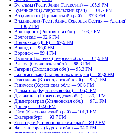
Бугульма (Республика Татарстан) — 105,9 FM
Буденновск (Ставропольский край) — 101,7 FM
Владивосток (Приморский край) — 97,3 FM
Владикавказ (Республика Северная Осетия — Алания)
— 106,7 FM
Волгодонск (Ростовская обл.) — 103,2 FM
Волгоград — 92,6 FM
Волноваха (ДНР) — 99,5 FM
Вологда — 96,0 FM
Воронеж — 89,4 FM
Вышний Волочек (Тверская обл.) — 104,5 FM
Вязьма (Смоленская обл.) — 88,3 FM
Гагарин (Смоленская обл.) — 95,3 FM
Галюгаевская (Ставропольский край) — 89,8 FM
Геленджик (Краснодарский край) — 93,1 FM
Геническ (Херсонская обл.) — 96,6 FM
Далматово (Курганская обл.) — 96,5 FM
Дзержинск (Нижегородская обл.) — 89,2 FM
Димитровград (Ульяновская обл.) — 97,1 FM
Донецк — 102,6 FM
Ейск (Краснодарский край) — 101,1 FM
Екатеринбург — 93,7 FM
Ессентуки (Ставропольский край) – 89,2 FM
Железногорск (Курская обл.) — 94,0 FM