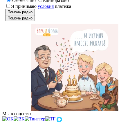
Ежемесячно
Единоразово
Я принимаю
условия
платежа
Помочь радио
Помочь радио
Мы в соцсетях