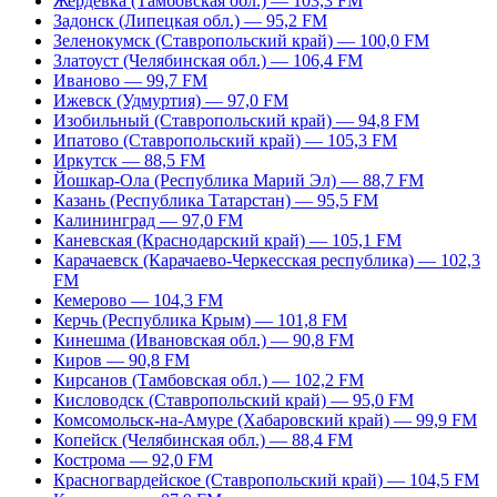
Жердевка (Тамбовская обл.) — 103,3 FM
Задонск (Липецкая обл.) — 95,2 FM
Зеленокумск (Ставропольский край) — 100,0 FM
Златоуст (Челябинская обл.) — 106,4 FM
Иваново — 99,7 FM
Ижевск (Удмуртия) — 97,0 FM
Изобильный (Ставропольский край) — 94,8 FM
Ипатово (Ставропольский край) — 105,3 FM
Иркутск — 88,5 FM
Йошкар-Ола (Республика Марий Эл) — 88,7 FM
Казань (Республика Татарстан) — 95,5 FM
Калининград — 97,0 FM
Каневская (Краснодарский край) — 105,1 FM
Карачаевск (Карачаево-Черкесская республика) — 102,3
FM
Кемерово — 104,3 FM
Керчь (Республика Крым) — 101,8 FM
Кинешма (Ивановская обл.) — 90,8 FM
Киров — 90,8 FM
Кирсанов (Тамбовская обл.) — 102,2 FM
Кисловодск (Ставропольский край) — 95,0 FM
Комсомольск-на-Амуре (Хабаровский край) — 99,9 FM
Копейск (Челябинская обл.) — 88,4 FM
Кострома — 92,0 FM
Красногвардейское (Ставропольский край) — 104,5 FM