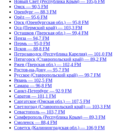
Новый Свет (Республика Крым) — 105,6 FM
Омск — 90,5 FM
Оренбург — 88,3 FM
Орёл — 95,6 FM
Орск (Оренбургская обл.) — 95,8 FM
Оса (Пермский край) — 103,3 FM
Осташков (Тверская обл.) — 99,4 FM
Пенза — 94,7 FM
Пермь — 95,0 FM
Псков — 88,8 FM
Петрозаводск (Республика Карелия) — 101,0 FM
Пятигорск (Ставропольский край) — 89,2 FM
Ржев (Тверская обл.) — 102,4 FM
Ростов-на-Дону — 95,7 FM
Русское (Ставропольский край) — 99,7 FM
Рязань — 102,5 FM
Самара — 96,8 FM
Санкт-Петербург — 92,9 FM
Саратов — 101,1 FM
Саргатское (Омская обл.) — 107,5 FM
Светлоград (Ставропольский край) — 103,3 FM
Севастополь — 103,7 FM
Симферополь (Республика Крым) — 89,3 FM
Смоленск — 88,4 FM
Советск (Калининградская обл.) — 106,9 FM