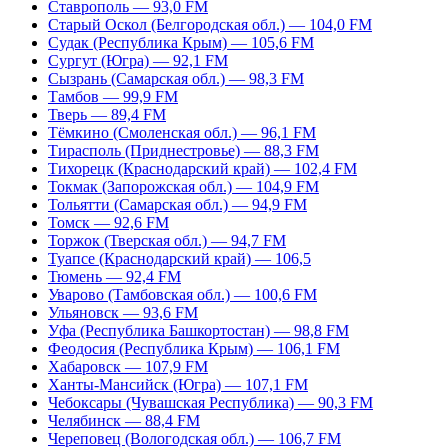
Ставрополь — 93,0 FM
Старый Оскол (Белгородская обл.) — 104,0 FM
Судак (Республика Крым) — 105,6 FM
Сургут (Югра) — 92,1 FM
Сызрань (Самарская обл.) — 98,3 FM
Тамбов — 99,9 FM
Тверь — 89,4 FM
Тёмкино (Смоленская обл.) — 96,1 FM
Тирасполь (Приднестровье) — 88,3 FM
Тихорецк (Краснодарский край) — 102,4 FM
Токмак (Запорожская обл.) — 104,9 FM
Тольятти (Самарская обл.) — 94,9 FM
Томск — 92,6 FM
Торжок (Тверская обл.) — 94,7 FM
Туапсе (Краснодарский край) — 106,5
Тюмень — 92,4 FM
Уварово (Тамбовская обл.) — 100,6 FM
Ульяновск — 93,6 FM
Уфа (Республика Башкортостан) — 98,8 FM
Феодосия (Республика Крым) — 106,1 FM
Хабаровск — 107,9 FM
Ханты-Мансийск (Югра) — 107,1 FM
Чебоксары (Чувашская Республика) — 90,3 FM
Челябинск — 88,4 FM
Череповец (Вологодская обл.) — 106,7 FM