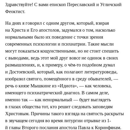
Здравствуйте! С вами епископ Переславский и Угличский
Феоктист.
На днях я говорил с одним другом, который, взирая
на Христа и Его апостолов, задумался о том, насколько
нормальными было их поведение с точки зрения
современных психологии и психиатрии. Такие мысли
могут показаться кощунственными, но не стоит спешить
с выводами, ведь этот мой друг вовсе не одинок в своих
размышлениях, и, к примеру, о чём-то подобном думал
и Достоевский, который, как полагают литературоведы,
изобразил святого, помещённого в среду обывателей, —
речь о князе Мышкине из «Идиота», — как человека,
имеющего психиатрический диагноз. В самом деле,
именно так — как ненормальный — будет выглядеть
в глазах общества тот, кто решит следовать заповедям
Христовым. Причины такого взгляда на святость раскрыты
в звучащем сегодня во время литургии отрывке из 1-
й главы Второго послания апостола Павла к Коринфянам.