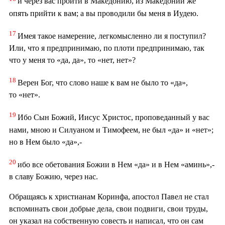
и через вас пройти в Македонию, из Македонии же
опять прийти к вам; а вы проводили бы меня в Иудею.
17
Имея такое намерение, легкомысленно ли я поступил?
Или, что я предпринимаю, по плоти предпринимаю, так
что у меня то «да, да», то «нет, нет»?
18
Верен Бог, что слово наше к вам не было то «да»,
то «нет».
19
Ибо Сын Божий, Иисус Христос, проповеданный у вас
нами, мною и Силуаном и Тимофеем, не был «да» и «нет»;
но в Нем было «да»,-
20
ибо все обетования Божии в Нем «да» и в Нем «аминь»,-
в славу Божию, через нас.
Обращаясь к христианам Коринфа, апостол Павел не стал
вспоминать свои добрые дела, свои подвиги, свои труды,
он указал на собственную совесть и написал, что он сам