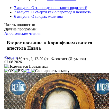
7 августа. О заповеди почитания родителей
7 августа. О смерти как о переходе в вечность
6 августа. О плодах молитвы
Читать полностью
Другие программы
Апостольские чтения
Второе послание к Коринфянам святого
апостола Павла
Скачать
2 Кор., 169 зач., I, 12-20 (еп. Феоктист (Игумнов)
07.08.2026
Поделиться