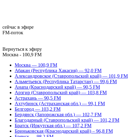
сейчас в эфире
FM-поток
Вернуться к эфиру
Москва - 100,9 FM
Москва — 100,9 FM
Абакан (Республика Хакасия) — 92,0 FM
Александровское (Ставропольский край) — 101,9 FM
Альметьевск (Республика Татарстан) — 99,6 FM
Анапа (Краснодарский край) — 90,5 FM
Арзгир (Ставропольский край) — 103,8 FM
Астрахань — 90,5 FM
Ахтубинск (Астраханская обл.) — 99,1 FM
Белгород — 103,2 FM
Бердянск (Запорожская обл.) — 102,7 FM
Благодарный (Ставропольский край) — 101,2 FM
Братск (Иркутская обл.) — 107,2 FM
Бриньковская (Краснодарский край) – 96,8 FM
Брянск — 98,2 FM