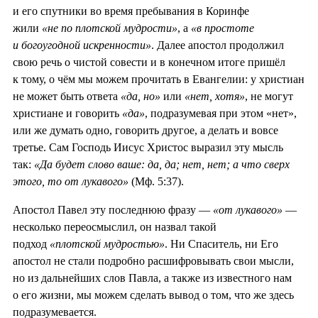
и его спутники во время пребывания в Коринфе
жили
«не по плотской мудрости»
, а
«в простоте
и богоугодной искренности»
. Далее апостол продолжил
свою речь о чистой совести и в конечном итоге пришёл
к тому, о чём мы можем прочитать в Евангелии: у христиан
не может быть ответа
«да, но»
или
«нет, хотя»
, не могут
христиане и говорить
«да»
, подразумевая при этом «нет»,
или же думать одно, говорить другое, а делать и вовсе
третье. Сам Господь Иисус Христос выразил эту мысль
так:
«Да будет слово ваше: да, да; нет, нет; а что сверх
этого, то от лукавого»
(Мф. 5:37).
Апостол Павел эту последнюю фразу —
«от лукавого»
—
несколько переосмыслил, он назвал такой
подход
«плотской мудростью»
. Ни Спаситель, ни Его
апостол не стали подробно расшифровывать свои мысли,
но из дальнейших слов Павла, а также из известного нам
о его жизни, мы можем сделать вывод о том, что же здесь
подразумевается.