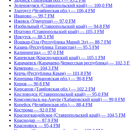
Задонск (Липецкая обл.) — 95,2 FM
Зеленокумск (Ставропольский край) — 100,0 FM
Златоуст (Челябинская обл.) — 106,4 FM
Иваново — 99,7 FM
Ижевск (Удмуртия) — 97,0 FM
Изобильный (Ставропольский край) — 94,8 FM
Ипатово (Ставропольский край) — 105,3 FM
Иркутск — 88,5 FM
Йошкар-Ола (Республика Марий Эл) — 88,7 FM
Казань (Республика Татарстан) — 95,5 FM
Калининград — 97,0 FM
Каневская (Краснодарский край) — 105,1 FM
Карачаевск (Карачаево-Черкесская республика) — 102,3 
Кемерово — 104,3 FM
Керчь (Республика Крым) — 101,8 FM
Кинешма (Ивановская обл.) — 90,8 FM
Киров — 90,8 FM
Кирсанов (Тамбовская обл.) — 102,2 FM
Кисловодск (Ставропольский край) — 95,0 FM
Комсомольск-на-Амуре (Хабаровский край) — 99,9 FM
Копейск (Челябинская обл.) — 88,4 FM
Кострома — 92,0 FM
Красногвардейское (Ставропольский край) — 104,5 FM
Краснодар — 87,9 FM
Красноярск — 95,4 FM