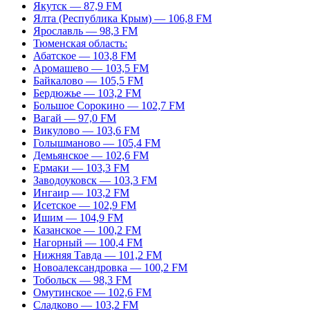
Якутск — 87,9 FM
Ялта (Республика Крым) — 106,8 FM
Ярославль — 98,3 FM
Тюменская область:
Абатское — 103,8 FM
Аромашево — 103,5 FM
Байкалово — 105,5 FM
Бердюжье — 103,2 FM
Большое Сорокино — 102,7 FM
Вагай — 97,0 FM
Викулово — 103,6 FM
Голышманово — 105,4 FM
Демьянское — 102,6 FM
Ермаки — 103,3 FM
Заводоуковск — 103,3 FM
Ингаир — 103,2 FM
Исетское — 102,9 FM
Ишим — 104,9 FM
Казанское — 100,2 FM
Нагорный — 100,4 FM
Нижняя Тавда — 101,2 FM
Новоалександровка — 100,2 FM
Тобольск — 98,3 FM
Омутинское — 102,6 FM
Сладково — 103,2 FM