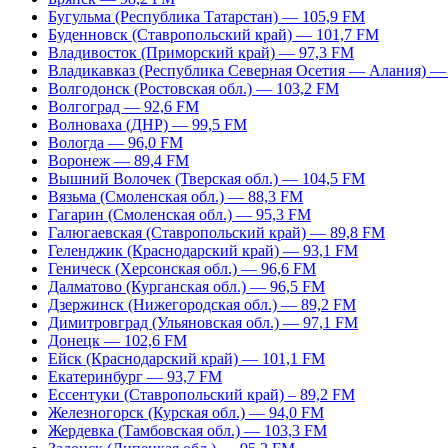
Бугульма (Республика Татарстан) — 105,9 FM
Буденновск (Ставропольский край) — 101,7 FM
Владивосток (Приморский край) — 97,3 FM
Владикавказ (Республика Северная Осетия — Алания) —
Волгодонск (Ростовская обл.) — 103,2 FM
Волгоград — 92,6 FM
Волноваха (ДНР) — 99,5 FM
Вологда — 96,0 FM
Воронеж — 89,4 FM
Вышний Волочек (Тверская обл.) — 104,5 FM
Вязьма (Смоленская обл.) — 88,3 FM
Гагарин (Смоленская обл.) — 95,3 FM
Галюгаевская (Ставропольский край) — 89,8 FM
Геленджик (Краснодарский край) — 93,1 FM
Геническ (Херсонская обл.) — 96,6 FM
Далматово (Курганская обл.) — 96,5 FM
Дзержинск (Нижегородская обл.) — 89,2 FM
Димитровград (Ульяновская обл.) — 97,1 FM
Донецк — 102,6 FM
Ейск (Краснодарский край) — 101,1 FM
Екатеринбург — 93,7 FM
Ессентуки (Ставропольский край) – 89,2 FM
Железногорск (Курская обл.) — 94,0 FM
Жердевка (Тамбовская обл.) — 103,3 FM