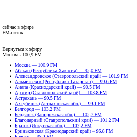
сейчас в эфире
FM-поток
Вернуться к эфиру
Москва - 100,9 FM
Москва — 100,9 FM
Абакан (Республика Хакасия) — 92,0 FM
Александровское (Ставропольский край) — 101,9 FM
Альметьевск (Республика Татарстан) — 99,6 FM
Анапа (Краснодарский край) — 90,5 FM
Арзгир (Ставропольский край) — 103,8 FM
Астрахань — 90,5 FM
Ахтубинск (Астраханская обл.) — 99,1 FM
Белгород — 103,2 FM
Бердянск (Запорожская обл.) — 102,7 FM
Благодарный (Ставропольский край) — 101,2 FM
Братск (Иркутская обл.) — 107,2 FM
Бриньковская (Краснодарский край) – 96,8 FM
Брянск — 98,2 FM