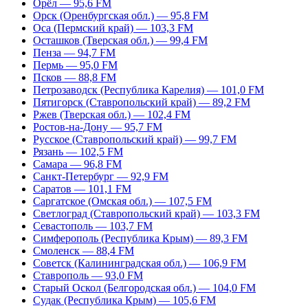
Орёл — 95,6 FM
Орск (Оренбургская обл.) — 95,8 FM
Оса (Пермский край) — 103,3 FM
Осташков (Тверская обл.) — 99,4 FM
Пенза — 94,7 FM
Пермь — 95,0 FM
Псков — 88,8 FM
Петрозаводск (Республика Карелия) — 101,0 FM
Пятигорск (Ставропольский край) — 89,2 FM
Ржев (Тверская обл.) — 102,4 FM
Ростов-на-Дону — 95,7 FM
Русское (Ставропольский край) — 99,7 FM
Рязань — 102,5 FM
Самара — 96,8 FM
Санкт-Петербург — 92,9 FM
Саратов — 101,1 FM
Саргатское (Омская обл.) — 107,5 FM
Светлоград (Ставропольский край) — 103,3 FM
Севастополь — 103,7 FM
Симферополь (Республика Крым) — 89,3 FM
Смоленск — 88,4 FM
Советск (Калининградская обл.) — 106,9 FM
Ставрополь — 93,0 FM
Старый Оскол (Белгородская обл.) — 104,0 FM
Судак (Республика Крым) — 105,6 FM