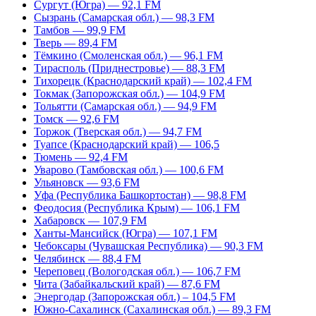
Сургут (Югра) — 92,1 FM
Сызрань (Самарская обл.) — 98,3 FM
Тамбов — 99,9 FM
Тверь — 89,4 FM
Тёмкино (Смоленская обл.) — 96,1 FM
Тирасполь (Приднестровье) — 88,3 FM
Тихорецк (Краснодарский край) — 102,4 FM
Токмак (Запорожская обл.) — 104,9 FM
Тольятти (Самарская обл.) — 94,9 FM
Томск — 92,6 FM
Торжок (Тверская обл.) — 94,7 FM
Туапсе (Краснодарский край) — 106,5
Тюмень — 92,4 FM
Уварово (Тамбовская обл.) — 100,6 FM
Ульяновск — 93,6 FM
Уфа (Республика Башкортостан) — 98,8 FM
Феодосия (Республика Крым) — 106,1 FM
Хабаровск — 107,9 FM
Ханты-Мансийск (Югра) — 107,1 FM
Чебоксары (Чувашская Республика) — 90,3 FM
Челябинск — 88,4 FM
Череповец (Вологодская обл.) — 106,7 FM
Чита (Забайкальский край) — 87,6 FM
Энергодар (Запорожская обл.) – 104,5 FM
Южно-Сахалинск (Сахалинская обл.) — 89,3 FM