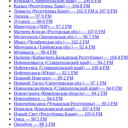
Курская (Ставропольский край) — 100,0 FM
Кызыл (Республика Тыва) — 104,8 FM
Лимасол (Республика Кипр) — 102,9 FM и 107,9 FM
Липецк — 97,9 FM
Луганск — 88,8 FM
Мариуполь (ДНР) — 97,2 FM
Матвеев Курган (Ростовская обл.) — 107,0 FM
Мелитополь (Запорожская обл.) — 96,7 FM
Миасс (Челябинская обл.) — 102,2 FM
Мичуринск (Тамбовская обл.) — 92,4 FM
Мурманск — 90,4 FM
Нальчик (Кабардино-Балкарская Республика) — 104,4 FM
Невинномысск (Ставропольский край) — 94,2 FM
Нефтекумск (Ставропольский край) — 100,4 FM
Нефтеюганск (Югра) — 92,1 FM
Нижний Новгород — 89,2 FM
Нижний Тагил (Свердловская обл.) — 97,1 FM
Новоалександровск (Ставропольский край) — 94,0 FM
Новокузнецк (Кемеровская область) — 94,2 FM
Новосибирск — 94,6 FM
Новочебоксарск (Чувашская Республика) — 90,3 FM
Норильск (Красноярский край) — 107,4 FM
Новый Свет (Республика Крым) — 105,6 FM
Омск — 90,5 FM
Оренбург — 88,3 FM