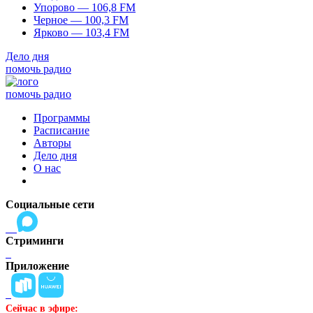
Упорово — 106,8 FM
Черное — 100,3 FM
Ярково — 103,4 FM
Дело дня
помочь радио
помочь радио
Программы
Расписание
Авторы
Дело дня
О нас
Социальные сети
Стриминги
Приложение
Сейчас в эфире: