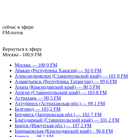
сейчас в эфире
FM-поток
Вернуться к эфиру
Москва - 100,9 FM
Москва — 100,9 FM
Абакан (Республика Хакасия) — 92,0 FM
Александровское (Ставропольский край) — 101,9 FM
Альметьевск (Республика Татарстан) — 99,6 FM
Анапа (Краснодарский край) — 90,5 FM
Арзгир (Ставропольский край) — 103,8 FM
Астрахань — 90,5 FM
Ахтубинск (Астраханская обл.) — 99,1 FM
Белгород — 103,2 FM
Бердянск (Запорожская обл.) — 102,7 FM
Благодарный (Ставропольский край) — 101,2 FM
Братск (Иркутская обл.) — 107,2 FM
Бриньковская (Краснодарский край) – 96,8 FM
Брянск — 98,2 FM