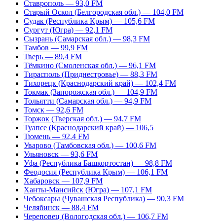
Ставрополь — 93,0 FM
Старый Оскол (Белгородская обл.) — 104,0 FM
Судак (Республика Крым) — 105,6 FM
Сургут (Югра) — 92,1 FM
Сызрань (Самарская обл.) — 98,3 FM
Тамбов — 99,9 FM
Тверь — 89,4 FM
Тёмкино (Смоленская обл.) — 96,1 FM
Тирасполь (Приднестровье) — 88,3 FM
Тихорецк (Краснодарский край) — 102,4 FM
Токмак (Запорожская обл.) — 104,9 FM
Тольятти (Самарская обл.) — 94,9 FM
Томск — 92,6 FM
Торжок (Тверская обл.) — 94,7 FM
Туапсе (Краснодарский край) — 106,5
Тюмень — 92,4 FM
Уварово (Тамбовская обл.) — 100,6 FM
Ульяновск — 93,6 FM
Уфа (Республика Башкортостан) — 98,8 FM
Феодосия (Республика Крым) — 106,1 FM
Хабаровск — 107,9 FM
Ханты-Мансийск (Югра) — 107,1 FM
Чебоксары (Чувашская Республика) — 90,3 FM
Челябинск — 88,4 FM
Череповец (Вологодская обл.) — 106,7 FM