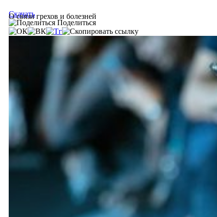
Скачать
О связи грехов и болезней
Поделиться