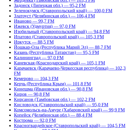
Жердевка (Тамбовская обл.) — 103,3 FM
Задонск (Липецкая обл.) — 95,2 FM
Зеленокумск (Ставропольский край) — 100,0 FM
Златоуст (Челябинская обл.) — 106,4 FM
Иваново — 99,7 FM
Ижевск (Удмуртия) — 97,0 FM
Изобильный (Ставропольский край) — 94,8 FM
Ипатово (Ставропольский край) — 105,3 FM
Иркутск — 88,5 FM
Йошкар-Ола (Республика Марий Эл) — 88,7 FM
Казань (Республика Татарстан) — 95,5 FM
Калининград — 97,0 FM
Каневская (Краснодарский край) — 105,1 FM
Карачаевск (Карачаево-Черкесская республика) — 102,3
FM
Кемерово — 104,3 FM
Керчь (Республика Крым) — 101,8 FM
Кинешма (Ивановская обл.) — 90,8 FM
Киров — 90,8 FM
Кирсанов (Тамбовская обл.) — 102,2 FM
Кисловодск (Ставропольский край) — 95,0 FM
Комсомольск-на-Амуре (Хабаровский край) — 99,9 FM
Копейск (Челябинская обл.) — 88,4 FM
Кострома — 92,0 FM
Красногвардейское (Ставропольский край) — 104,5 FM