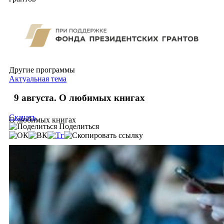
Другие программы
Актуальная тема
9 августа. О любимых книгах
Скачать
О любимых книгах
Поделиться