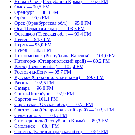
Новый Свет (Республика Крым) — 105,6 FM
Омск — 90,5 FM
Оренбург — 88,3 FM
Орёл — 95,6 FM
Орск (Оренбургская обл.) — 95,8 FM
Оса (Пермский край) — 103,3 FM
Осташков (Тверская обл.) — 99,4 FM
Пенза — 94,7 FM
Пермь — 95,0 FM
Псков — 88,8 FM
Петрозаводск (Республика Карелия) — 101,0 FM
Пятигорск (Ставропольский край) — 89,2 FM
Ржев (Тверская обл.) — 102,4 FM
Ростов-на-Дону — 95,7 FM
Русское (Ставропольский край) — 99,7 FM
Рязань — 102,5 FM
Самара — 96,8 FM
Санкт-Петербург — 92,9 FM
Саратов — 101,1 FM
Саргатское (Омская обл.) — 107,5 FM
Светлоград (Ставропольский край) — 103,3 FM
Севастополь — 103,7 FM
Симферополь (Республика Крым) — 89,3 FM
Смоленск — 88,4 FM
Советск (Калининградская обл.) — 106,9 FM