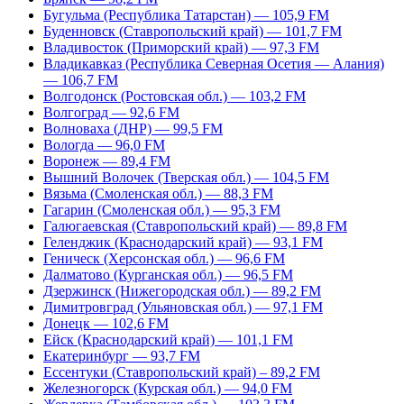
Бугульма (Республика Татарстан) — 105,9 FM
Буденновск (Ставропольский край) — 101,7 FM
Владивосток (Приморский край) — 97,3 FM
Владикавказ (Республика Северная Осетия — Алания)
— 106,7 FM
Волгодонск (Ростовская обл.) — 103,2 FM
Волгоград — 92,6 FM
Волноваха (ДНР) — 99,5 FM
Вологда — 96,0 FM
Воронеж — 89,4 FM
Вышний Волочек (Тверская обл.) — 104,5 FM
Вязьма (Смоленская обл.) — 88,3 FM
Гагарин (Смоленская обл.) — 95,3 FM
Галюгаевская (Ставропольский край) — 89,8 FM
Геленджик (Краснодарский край) — 93,1 FM
Геническ (Херсонская обл.) — 96,6 FM
Далматово (Курганская обл.) — 96,5 FM
Дзержинск (Нижегородская обл.) — 89,2 FM
Димитровград (Ульяновская обл.) — 97,1 FM
Донецк — 102,6 FM
Ейск (Краснодарский край) — 101,1 FM
Екатеринбург — 93,7 FM
Ессентуки (Ставропольский край) – 89,2 FM
Железногорск (Курская обл.) — 94,0 FM