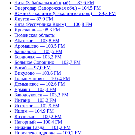
Чита (Забайкальский край) — 87,6 FM
Энергодар (Запорожская обл.) – 104,5 FM
Южно-Сахалинск (Сахалинская обл.) — 89,3 FM
Якутск — 87,9 FM
Ялта (Республика Крым) — 106,8 FM
Ярославль — 98,3 FM
Тюменская область:
Абатское — 103,8 FM
Аромашево — 103,5 FM
Байкалово — 105,5 FM
Бердюжье — 103,2 FM
Большое Сорокино — 102,7 FM
Вагай — 97,0 FM
Викулово — 103,6 FM
Голышманово — 105,4 FM
Демьянское — 102,6 FM
Ермаки — 103,3 FM
Заводоуковск — 103,3 FM
Ингаир — 103,2 FM
Исетское — 102,9 FM
Ишим — 104,9 FM
Казанское — 100,2 FM
Нагорный — 100,4 FM
Нижняя Тавда — 101,2 FM
Новоалександровка — 100,2 FM