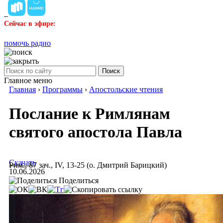
Сейчас в эфире:
помочь радио
Поиск
Главное меню
Главная
›
Программы
›
Апостольские чтения
Послание к Римлянам
святого апостола Павла
Скачать
Рим., 87 зач., IV, 13-25 (о. Дмитрий Барицкий)
10.06.2026
Поделиться