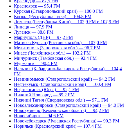
Краснодар — 87,9 FM
Красноярск — 95,4 FM
Курская (Ставропольский край) — 100,0 FM
Кызыл (Республика Тыва) — 104,8 FM
Лимасол (Республика Кипр) — 102,9 FM и 107,9 FM
Липецк — 97,9 FM
Луганск — 88,8 FM
Мариуполь (ДНР) — 97,2 FM
Матвеев Курган (Ростовская обл.) — 107,0 FM
Мелитополь (Запорожская обл.) — 96,7 FM
Миасс (Челябинская обл.) — 102,2 FM
Мичуринск (Тамбовская обл.) — 92,4 FM
Мурманск — 90,4 FM
Нальчик (Кабардино-Балкарская Республика) — 104,4
FM
Невинномысск (Ставропольский край) — 94,2 FM
Нефтекумск (Ставропольский край) — 100,4 FM
Нефтеюганск (Югра) — 92,1 FM
Нижний Новгород — 89,2 FM
Нижний Тагил (Свердловская обл.) — 97,1 FM
Новоалександровск (Ставропольский край) — 94,0 FM
Новокузнецк (Кемеровская область) — 94,2 FM
Новосибирск — 94,6 FM
Новочебоксарск (Чувашская Республика) — 90,3 FM
Норильск (Красноярский край) — 107,4 FM