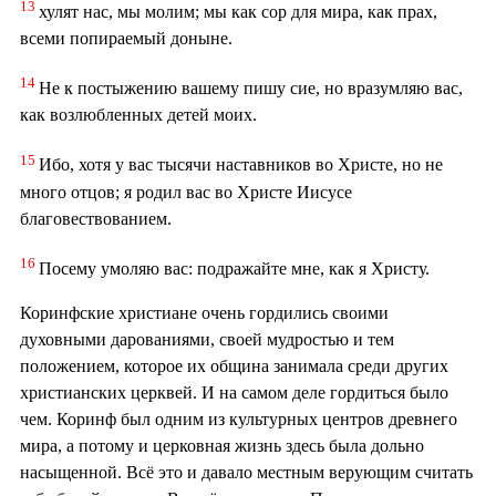
13
хулят нас, мы молим; мы как сор для мира, как прах,
всеми попираемый доныне.
14
Не к постыжению вашему пишу сие, но вразумляю вас,
как возлюбленных детей моих.
15
Ибо, хотя у вас тысячи наставников во Христе, но не
много отцов; я родил вас во Христе Иисусе
благовествованием.
16
Посему умоляю вас: подражайте мне, как я Христу.
Коринфские христиане очень гордились своими
духовными дарованиями, своей мудростью и тем
положением, которое их община занимала среди других
христианских церквей. И на самом деле гордиться было
чем. Коринф был одним из культурных центров древнего
мира, а потому и церковная жизнь здесь была дольно
насыщенной. Всё это и давало местным верующим считать