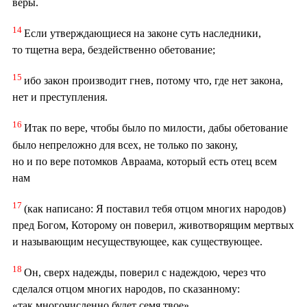
веры.
14
Если утверждающиеся на законе суть наследники,
то тщетна вера, бездейственно обетование;
15
ибо закон производит гнев, потому что, где нет закона,
нет и преступления.
16
Итак по вере, чтобы было по милости, дабы обетование
было непреложно для всех, не только по закону,
но и по вере потомков Авраама, который есть отец всем
нам
17
(как написано: Я поставил тебя отцом многих народов)
пред Богом, Которому он поверил, животворящим мертвых
и называющим несуществующее, как существующее.
18
Он, сверх надежды, поверил с надеждою, через что
сделался отцом многих народов, по сказанному:
«так многочисленно будет семя твое».