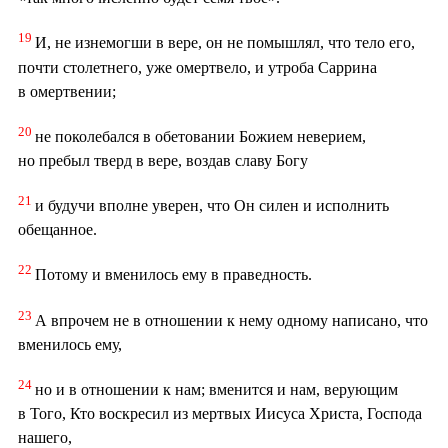
19
И, не изнемогши в вере, он не помышлял, что тело его,
почти столетнего, уже омертвело, и утроба Саррина
в омертвении;
20
не поколебался в обетовании Божием неверием,
но пребыл тверд в вере, воздав славу Богу
21
и будучи вполне уверен, что Он силен и исполнить
обещанное.
22
Потому и вменилось ему в праведность.
23
А впрочем не в отношении к нему одному написано, что
вменилось ему,
24
но и в отношении к нам; вменится и нам, верующим
в Того, Кто воскресил из мертвых Иисуса Христа, Господа
нашего,