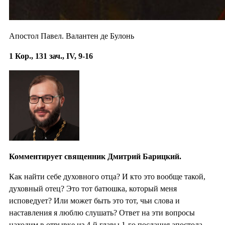
Апостол Павел. Валантен де Булонь
1 Кор., 131 зач., IV, 9-16
Комментирует священник Дмитрий Барицкий.
Как найти себе духовного отца? И кто это вообще такой,
духовный отец? Это тот батюшка, который меня
исповедует? Или может быть это тот, чьи слова и
наставления я люблю слушать? Ответ на эти вопросы
находим в отрывке из 4-й главы 1-го послания апостола