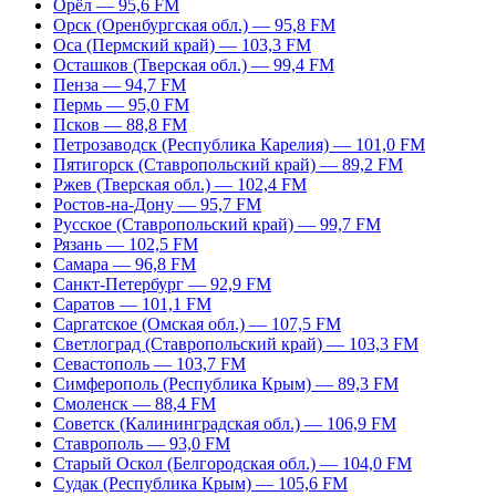
Орёл — 95,6 FM
Орск (Оренбургская обл.) — 95,8 FM
Оса (Пермский край) — 103,3 FM
Осташков (Тверская обл.) — 99,4 FM
Пенза — 94,7 FM
Пермь — 95,0 FM
Псков — 88,8 FM
Петрозаводск (Республика Карелия) — 101,0 FM
Пятигорск (Ставропольский край) — 89,2 FM
Ржев (Тверская обл.) — 102,4 FM
Ростов-на-Дону — 95,7 FM
Русское (Ставропольский край) — 99,7 FM
Рязань — 102,5 FM
Самара — 96,8 FM
Санкт-Петербург — 92,9 FM
Саратов — 101,1 FM
Саргатское (Омская обл.) — 107,5 FM
Светлоград (Ставропольский край) — 103,3 FM
Севастополь — 103,7 FM
Симферополь (Республика Крым) — 89,3 FM
Смоленск — 88,4 FM
Советск (Калининградская обл.) — 106,9 FM
Ставрополь — 93,0 FM
Старый Оскол (Белгородская обл.) — 104,0 FM
Судак (Республика Крым) — 105,6 FM