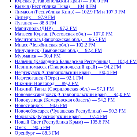
Курская (Ставропольский край) — 100,0 FM
Кызыл (Республика Тыва) — 104,8 FM
Лимасол (Республика Кипр) — 102,9 FM и 107,9 FM
Липецк — 97,9 FM
Луганск — 88,8 FM
Мариуполь (ДНР) — 97,2 FM
Матвеев Курган (Ростовская обл.) — 107,0 FM
Мелитополь (Запорожская обл.) — 96,7 FM
Миасс (Челябинская обл.) — 102,2 FM
Мичуринск (Тамбовская обл.) — 92,4 FM
Мурманск — 90,4 FM
Нальчик (Кабардино-Балкарская Республика) — 104,4 FM
Невинномысск (Ставропольский край) — 94,2 FM
Нефтекумск (Ставропольский край) — 100,4 FM
Нефтеюганск (Югра) — 92,1 FM
Нижний Новгород — 89,2 FM
Нижний Тагил (Свердловская обл.) — 97,1 FM
Новоалександровск (Ставропольский край) — 94,0 FM
Новокузнецк (Кемеровская область) — 94,2 FM
Новосибирск — 94,6 FM
Новочебоксарск (Чувашская Республика) — 90,3 FM
Норильск (Красноярский край) — 107,4 FM
Новый Свет (Республика Крым) — 105,6 FM
Омск — 90,5 FM
Оренбург — 88,3 FM