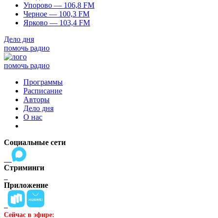
Упорово — 106,8 FM
Черное — 100,3 FM
Ярково — 103,4 FM
Дело дня
помочь радио
помочь радио
Программы
Расписание
Авторы
Дело дня
О нас
Социальные сети
Стриминги
Приложение
Сейчас в эфире: