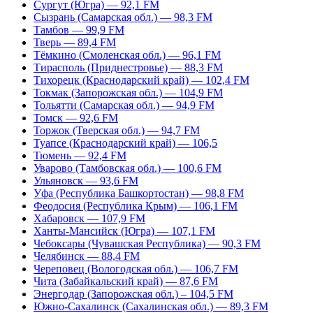
Сургут (Югра) — 92,1 FM
Сызрань (Самарская обл.) — 98,3 FM
Тамбов — 99,9 FM
Тверь — 89,4 FM
Тёмкино (Смоленская обл.) — 96,1 FM
Тирасполь (Приднестровье) — 88,3 FM
Тихорецк (Краснодарский край) — 102,4 FM
Токмак (Запорожская обл.) — 104,9 FM
Тольятти (Самарская обл.) — 94,9 FM
Томск — 92,6 FM
Торжок (Тверская обл.) — 94,7 FM
Туапсе (Краснодарский край) — 106,5
Тюмень — 92,4 FM
Уварово (Тамбовская обл.) — 100,6 FM
Ульяновск — 93,6 FM
Уфа (Республика Башкортостан) — 98,8 FM
Феодосия (Республика Крым) — 106,1 FM
Хабаровск — 107,9 FM
Ханты-Мансийск (Югра) — 107,1 FM
Чебоксары (Чувашская Республика) — 90,3 FM
Челябинск — 88,4 FM
Череповец (Вологодская обл.) — 106,7 FM
Чита (Забайкальский край) — 87,6 FM
Энергодар (Запорожская обл.) – 104,5 FM
Южно-Сахалинск (Сахалинская обл.) — 89,3 FM