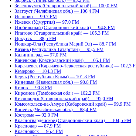
Задонск (Липецкая обл.) — 95,2 FM
Зеленокумск (Ставропольский край) — 100,0 FM
Златоуст (Челябинская обл.) — 106,4 FM
Иваново — 99,7 FM
Ижевск (Удмуртия) — 97,0 FM
Изобильный (Ставропольский край) — 94,8 FM
Ипатово (Ставропольский край) — 105,3 FM
Иркутск — 88,5 FM
Йошкар-Ола (Республика Марий Эл) — 88,7 FM
Казань (Республика Татарстан) — 95,5 FM
Калининград — 97,0 FM
Каневская (Краснодарский край) — 105,1 FM
Карачаевск (Карачаево-Черкесская республика) — 102,3 
Кемерово — 104,3 FM
Керчь (Республика Крым) — 101,8 FM
Кинешма (Ивановская обл.) — 90,8 FM
Киров — 90,8 FM
Кирсанов (Тамбовская обл.) — 102,2 FM
Кисловодск (Ставропольский край) — 95,0 FM
Комсомольск-на-Амуре (Хабаровский край) — 99,9 FM
Копейск (Челябинская обл.) — 88,4 FM
Кострома — 92,0 FM
Красногвардейское (Ставропольский край) — 104,5 FM
Краснодар — 87,9 FM
Красноярск — 95,4 FM