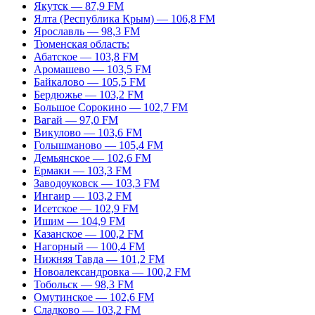
Якутск — 87,9 FM
Ялта (Республика Крым) — 106,8 FM
Ярославль — 98,3 FM
Тюменская область:
Абатское — 103,8 FM
Аромашево — 103,5 FM
Байкалово — 105,5 FM
Бердюжье — 103,2 FM
Большое Сорокино — 102,7 FM
Вагай — 97,0 FM
Викулово — 103,6 FM
Голышманово — 105,4 FM
Демьянское — 102,6 FM
Ермаки — 103,3 FM
Заводоуковск — 103,3 FM
Ингаир — 103,2 FM
Исетское — 102,9 FM
Ишим — 104,9 FM
Казанское — 100,2 FM
Нагорный — 100,4 FM
Нижняя Тавда — 101,2 FM
Новоалександровка — 100,2 FM
Тобольск — 98,3 FM
Омутинское — 102,6 FM
Сладково — 103,2 FM