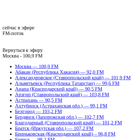
сейчас в эфире
FM-поток
Вернуться к эфиру
Москва - 100,9 FM
Москва — 100,9 FM
Абакан (Республика Хакасия) — 92,0 FM
Александровское (Ставропольский край) — 101,9 FM
Альметьевск (Республика Татарстан) — 99,6 FM
Анапа (Краснодарский край) — 90,5 FM
Арзгир (Ставропольский край) — 103,8 FM
Астрахань — 90,5 FM
Ахтубинск (Астраханская обл.) — 99,1 FM
Белгород — 103,2 FM
Бердянск (Запорожская обл.) — 102,7 FM
Благодарный (Ставропольский край) — 101,2 FM
Братск (Иркутская обл.) — 107,2 FM
Бриньковская (Краснодарский край) – 96,8 FM
Брянск — 98,2 FM