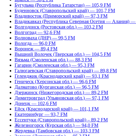
Бугульма (Республика Татарстан) — 105,9 FM
Буденновск (Ставропольский край) — 101,7 FM
Владивосток (Приморский край) — 97,3 FM
Владикавказ (Республика Северная Осетия — Алания) —
Волгодонск (Ростовская обл.) — 103,2 FM
Волгоград — 92,6 FM
Волноваха (ДНР) — 99,5 FM
Вологда — 96,0 FM
Воронеж — 89,4 FM
Вышний Волочек (Тверская обл.) — 104,5 FM
Вязьма (Смоленская обл.) — 88,3 FM
Гагарин (Смоленская обл.) — 95,3 FM
Галюгаевская (Ставропольский край) — 89,8 FM
Геленджик (Краснодарский край) — 93,1 FM
Геническ (Херсонская обл.) — 96,6 FM
Далматово (Курганская обл.) — 96,5 FM
Дзержинск (Нижегородская обл.) — 89,2 FM
Димитровград (Ульяновская обл.) — 97,1 FM
Донецк — 102,6 FM
Ейск (Краснодарский край) — 101,1 FM
Екатеринбург — 93,7 FM
Ессентуки (Ставропольский край) – 89,2 FM
Железногорск (Курская обл.) — 94,0 FM
Жердевка (Тамбовская обл.) — 103,3 FM