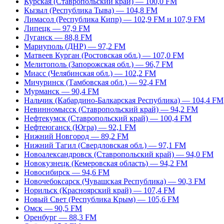
Курская (Ставропольский край) — 100,0 FM
Кызыл (Республика Тыва) — 104,8 FM
Лимасол (Республика Кипр) — 102,9 FM и 107,9 FM
Липецк — 97,9 FM
Луганск — 88,8 FM
Мариуполь (ДНР) — 97,2 FM
Матвеев Курган (Ростовская обл.) — 107,0 FM
Мелитополь (Запорожская обл.) — 96,7 FM
Миасс (Челябинская обл.) — 102,2 FM
Мичуринск (Тамбовская обл.) — 92,4 FM
Мурманск — 90,4 FM
Нальчик (Кабардино-Балкарская Республика) — 104,4 FM
Невинномысск (Ставропольский край) — 94,2 FM
Нефтекумск (Ставропольский край) — 100,4 FM
Нефтеюганск (Югра) — 92,1 FM
Нижний Новгород — 89,2 FM
Нижний Тагил (Свердловская обл.) — 97,1 FM
Новоалександровск (Ставропольский край) — 94,0 FM
Новокузнецк (Кемеровская область) — 94,2 FM
Новосибирск — 94,6 FM
Новочебоксарск (Чувашская Республика) — 90,3 FM
Норильск (Красноярский край) — 107,4 FM
Новый Свет (Республика Крым) — 105,6 FM
Омск — 90,5 FM
Оренбург — 88,3 FM