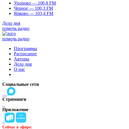
Упорово — 106,8 FM
Черное — 100,3 FM
Ярково — 103,4 FM
Дело дня
помочь радио
помочь радио
Программы
Расписание
Авторы
Дело дня
О нас
Социальные сети
Стриминги
Приложение
Сейчас в эфире: