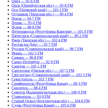
Орёл — 95,6 FM
Орск (Оренбургская обл.) — 95,8 FM
Оса (Пермский край) — 103,3 FM
Осташков (Тверская обл.) — 99,4 FM
Пенза — 94,7 FM
Пермь — 95,0 FM
Псков — 88,8 FM
Петрозаводск (Республика Карелия) — 101,0 FM
Пятигорск (Ставропольский край) — 89,2 FM
Ржев (Тверская обл.) — 102,4 FM
Ростов-на-Дону — 95,7 FM
Русское (Ставропольский край) — 99,7 FM
Рязань — 102,5 FM
Самара — 96,8 FM
Санкт-Петербург — 92,9 FM
Саратов — 101,1 FM
Саргатское (Омская обл.) — 107,5 FM
Светлоград (Ставропольский край) — 103,3 FM
Севастополь — 103,7 FM
Симферополь (Республика Крым) — 89,3 FM
Смоленск — 88,4 FM
Советск (Калининградская обл.) — 106,9 FM
Ставрополь — 93,0 FM
Старый Оскол (Белгородская обл.) — 104,0 FM
Судак (Республика Крым) — 105,6 FM