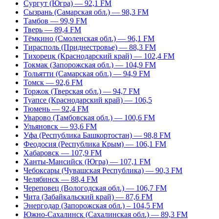
Сургут (Югра) — 92,1 FM
Сызрань (Самарская обл.) — 98,3 FM
Тамбов — 99,9 FM
Тверь — 89,4 FM
Тёмкино (Смоленская обл.) — 96,1 FM
Тирасполь (Приднестровье) — 88,3 FM
Тихорецк (Краснодарский край) — 102,4 FM
Токмак (Запорожская обл.) — 104,9 FM
Тольятти (Самарская обл.) — 94,9 FM
Томск — 92,6 FM
Торжок (Тверская обл.) — 94,7 FM
Туапсе (Краснодарский край) — 106,5
Тюмень — 92,4 FM
Уварово (Тамбовская обл.) — 100,6 FM
Ульяновск — 93,6 FM
Уфа (Республика Башкортостан) — 98,8 FM
Феодосия (Республика Крым) — 106,1 FM
Хабаровск — 107,9 FM
Ханты-Мансийск (Югра) — 107,1 FM
Чебоксары (Чувашская Республика) — 90,3 FM
Челябинск — 88,4 FM
Череповец (Вологодская обл.) — 106,7 FM
Чита (Забайкальский край) — 87,6 FM
Энергодар (Запорожская обл.) – 104,5 FM
Южно-Сахалинск (Сахалинская обл.) — 89,3 FM