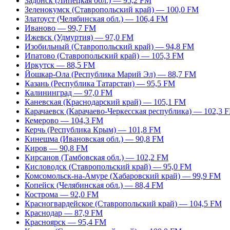
Задонск (Липецкая обл.) — 95,2 FM
Зеленокумск (Ставропольский край) — 100,0 FM
Златоуст (Челябинская обл.) — 106,4 FM
Иваново — 99,7 FM
Ижевск (Удмуртия) — 97,0 FM
Изобильный (Ставропольский край) — 94,8 FM
Ипатово (Ставропольский край) — 105,3 FM
Иркутск — 88,5 FM
Йошкар-Ола (Республика Марий Эл) — 88,7 FM
Казань (Республика Татарстан) — 95,5 FM
Калининград — 97,0 FM
Каневская (Краснодарский край) — 105,1 FM
Карачаевск (Карачаево-Черкесская республика) — 102,3 
Кемерово — 104,3 FM
Керчь (Республика Крым) — 101,8 FM
Кинешма (Ивановская обл.) — 90,8 FM
Киров — 90,8 FM
Кирсанов (Тамбовская обл.) — 102,2 FM
Кисловодск (Ставропольский край) — 95,0 FM
Комсомольск-на-Амуре (Хабаровский край) — 99,9 FM
Копейск (Челябинская обл.) — 88,4 FM
Кострома — 92,0 FM
Красногвардейское (Ставропольский край) — 104,5 FM
Краснодар — 87,9 FM
Красноярск — 95,4 FM