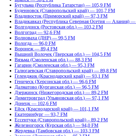
Бугульма (Республика Татарстан) — 105,9 FM
Буденновск (Ставропольский край) — 101,7 FM
Владивосток (Приморский край) — 97,3 FM
Владикавказ (Республика Северная Осетия — Алания) —
Волгодонск (Ростовская обл.) — 103,2 FM
Волгоград — 92,6 FM
Волноваха (ДНР) — 99,5 FM
Вологда — 96,0 FM
Воронеж — 89,4 FM
Вышний Волочек (Тверская обл.) — 104,5 FM
Вязьма (Смоленская обл.) — 88,3 FM
Гагарин (Смоленская обл.) — 95,3 FM
Галюгаевская (Ставропольский край) — 89,8 FM
Геленджик (Краснодарский край) — 93,1 FM
Геническ (Херсонская обл.) — 96,6 FM
Далматово (Курганская обл.) — 96,5 FM
Дзержинск (Нижегородская обл.) — 89,2 FM
Димитровград (Ульяновская обл.) — 97,1 FM
Донецк — 102,6 FM
Ейск (Краснодарский край) — 101,1 FM
Екатеринбург — 93,7 FM
Ессентуки (Ставропольский край) – 89,2 FM
Железногорск (Курская обл.) — 94,0 FM
Жердевка (Тамбовская обл.) — 103,3 FM