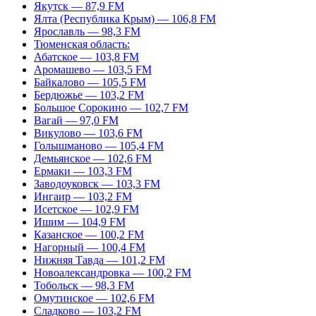
Якутск — 87,9 FM
Ялта (Республика Крым) — 106,8 FM
Ярославль — 98,3 FM
Тюменская область:
Абатское — 103,8 FM
Аромашево — 103,5 FM
Байкалово — 105,5 FM
Бердюжье — 103,2 FM
Большое Сорокино — 102,7 FM
Вагай — 97,0 FM
Викулово — 103,6 FM
Голышманово — 105,4 FM
Демьянское — 102,6 FM
Ермаки — 103,3 FM
Заводоуковск — 103,3 FM
Ингаир — 103,2 FM
Исетское — 102,9 FM
Ишим — 104,9 FM
Казанское — 100,2 FM
Нагорный — 100,4 FM
Нижняя Тавда — 101,2 FM
Новоалександровка — 100,2 FM
Тобольск — 98,3 FM
Омутинское — 102,6 FM
Сладково — 103,2 FM