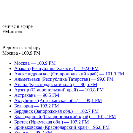
сейчас в эфире
FM-поток
Вернуться к эфиру
Москва - 100,9 FM
Москва — 100,9 FM
Абакан (Республика Хакасия) — 92,0 FM
Александровское (Ставропольский край) — 101,9 FM
Альметьевск (Республика Татарстан) — 99,6 FM
Анапа (Краснодарский край) — 90,5 FM
Арзгир (Ставропольский край) — 103,8 FM
Астрахань — 90,5 FM
Ахтубинск (Астраханская обл.) — 99,1 FM
Белгород — 103,2 FM
Бердянск (Запорожская обл.) — 102,7 FM
Благодарный (Ставропольский край) — 101,2 FM
Братск (Иркутская обл.) — 107,2 FM
Бриньковская (Краснодарский край) – 96,8 FM
Брянск — 98,2 FM