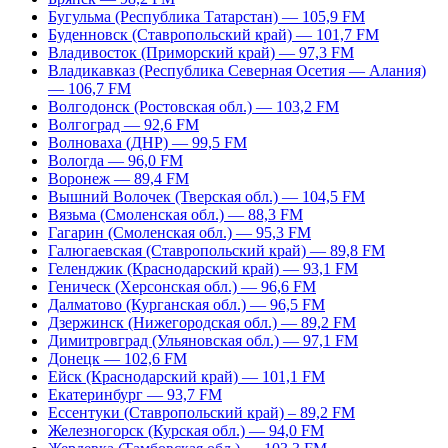
Бугульма (Республика Татарстан) — 105,9 FM
Буденновск (Ставропольский край) — 101,7 FM
Владивосток (Приморский край) — 97,3 FM
Владикавказ (Республика Северная Осетия — Алания)
— 106,7 FM
Волгодонск (Ростовская обл.) — 103,2 FM
Волгоград — 92,6 FM
Волноваха (ДНР) — 99,5 FM
Вологда — 96,0 FM
Воронеж — 89,4 FM
Вышний Волочек (Тверская обл.) — 104,5 FM
Вязьма (Смоленская обл.) — 88,3 FM
Гагарин (Смоленская обл.) — 95,3 FM
Галюгаевская (Ставропольский край) — 89,8 FM
Геленджик (Краснодарский край) — 93,1 FM
Геническ (Херсонская обл.) — 96,6 FM
Далматово (Курганская обл.) — 96,5 FM
Дзержинск (Нижегородская обл.) — 89,2 FM
Димитровград (Ульяновская обл.) — 97,1 FM
Донецк — 102,6 FM
Ейск (Краснодарский край) — 101,1 FM
Екатеринбург — 93,7 FM
Ессентуки (Ставропольский край) – 89,2 FM
Железногорск (Курская обл.) — 94,0 FM