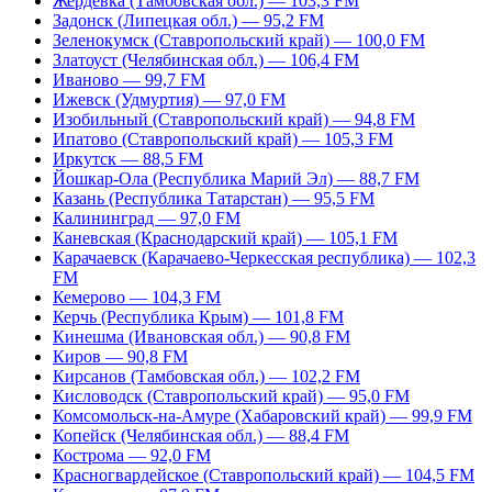
Жердевка (Тамбовская обл.) — 103,3 FM
Задонск (Липецкая обл.) — 95,2 FM
Зеленокумск (Ставропольский край) — 100,0 FM
Златоуст (Челябинская обл.) — 106,4 FM
Иваново — 99,7 FM
Ижевск (Удмуртия) — 97,0 FM
Изобильный (Ставропольский край) — 94,8 FM
Ипатово (Ставропольский край) — 105,3 FM
Иркутск — 88,5 FM
Йошкар-Ола (Республика Марий Эл) — 88,7 FM
Казань (Республика Татарстан) — 95,5 FM
Калининград — 97,0 FM
Каневская (Краснодарский край) — 105,1 FM
Карачаевск (Карачаево-Черкесская республика) — 102,3
FM
Кемерово — 104,3 FM
Керчь (Республика Крым) — 101,8 FM
Кинешма (Ивановская обл.) — 90,8 FM
Киров — 90,8 FM
Кирсанов (Тамбовская обл.) — 102,2 FM
Кисловодск (Ставропольский край) — 95,0 FM
Комсомольск-на-Амуре (Хабаровский край) — 99,9 FM
Копейск (Челябинская обл.) — 88,4 FM
Кострома — 92,0 FM
Красногвардейское (Ставропольский край) — 104,5 FM