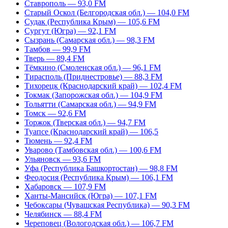
Ставрополь — 93,0 FM
Старый Оскол (Белгородская обл.) — 104,0 FM
Судак (Республика Крым) — 105,6 FM
Сургут (Югра) — 92,1 FM
Сызрань (Самарская обл.) — 98,3 FM
Тамбов — 99,9 FM
Тверь — 89,4 FM
Тёмкино (Смоленская обл.) — 96,1 FM
Тирасполь (Приднестровье) — 88,3 FM
Тихорецк (Краснодарский край) — 102,4 FM
Токмак (Запорожская обл.) — 104,9 FM
Тольятти (Самарская обл.) — 94,9 FM
Томск — 92,6 FM
Торжок (Тверская обл.) — 94,7 FM
Туапсе (Краснодарский край) — 106,5
Тюмень — 92,4 FM
Уварово (Тамбовская обл.) — 100,6 FM
Ульяновск — 93,6 FM
Уфа (Республика Башкортостан) — 98,8 FM
Феодосия (Республика Крым) — 106,1 FM
Хабаровск — 107,9 FM
Ханты-Мансийск (Югра) — 107,1 FM
Чебоксары (Чувашская Республика) — 90,3 FM
Челябинск — 88,4 FM
Череповец (Вологодская обл.) — 106,7 FM