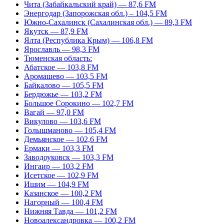
Чита (Забайкальский край) — 87,6 FM
Энергодар (Запорожская обл.) – 104,5 FM
Южно-Сахалинск (Сахалинская обл.) — 89,3 FM
Якутск — 87,9 FM
Ялта (Республика Крым) — 106,8 FM
Ярославль — 98,3 FM
Тюменская область:
Абатское — 103,8 FM
Аромашево — 103,5 FM
Байкалово — 105,5 FM
Бердюжье — 103,2 FM
Большое Сорокино — 102,7 FM
Вагай — 97,0 FM
Викулово — 103,6 FM
Голышманово — 105,4 FM
Демьянское — 102,6 FM
Ермаки — 103,3 FM
Заводоуковск — 103,3 FM
Ингаир — 103,2 FM
Исетское — 102,9 FM
Ишим — 104,9 FM
Казанское — 100,2 FM
Нагорный — 100,4 FM
Нижняя Тавда — 101,2 FM
Новоалександровка — 100,2 FM