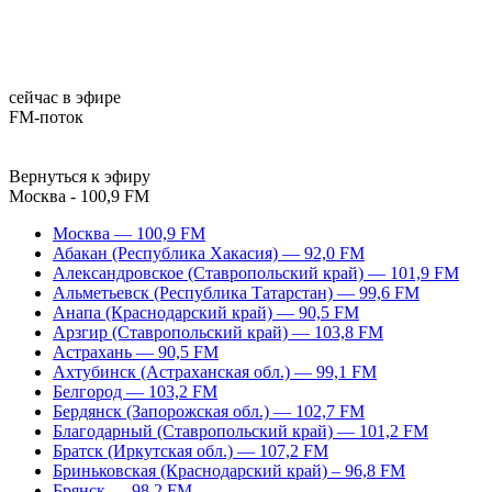
сейчас в эфире
FM-поток
Вернуться к эфиру
Москва - 100,9 FM
Москва — 100,9 FM
Абакан (Республика Хакасия) — 92,0 FM
Александровское (Ставропольский край) — 101,9 FM
Альметьевск (Республика Татарстан) — 99,6 FM
Анапа (Краснодарский край) — 90,5 FM
Арзгир (Ставропольский край) — 103,8 FM
Астрахань — 90,5 FM
Ахтубинск (Астраханская обл.) — 99,1 FM
Белгород — 103,2 FM
Бердянск (Запорожская обл.) — 102,7 FM
Благодарный (Ставропольский край) — 101,2 FM
Братск (Иркутская обл.) — 107,2 FM
Бриньковская (Краснодарский край) – 96,8 FM
Брянск — 98,2 FM