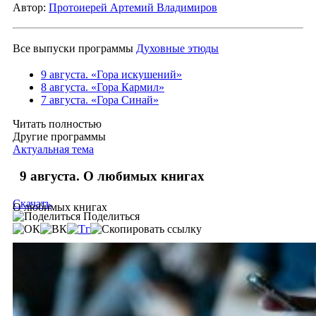
Автор:
Протоиерей Артемий Владимиров
Все выпуски программы
Духовные этюды
9 августа. «Гора искушений»
8 августа. «Гора Кармил»
7 августа. «Гора Синай»
Читать полностью
Другие программы
Актуальная тема
9 августа. О любимых книгах
Скачать
О любимых книгах
Поделиться