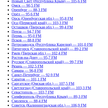
Новый Свет (Республика Крым) — 105,6 FM
Омск — 90,5 FM
Оренбург — 88,3 FM
Орёл — 95,6 FM
Орск (Оренбургская обл.) — 95,8 FM
Оса (Пермский край) — 103,3 FM
Осташков (Тверская обл.) — 99,4 FM
Пенза — 94,7 FM
Пермь — 95,0 FM
Псков — 88,8 FM
Петрозаводск (Республика Карелия) — 101,0 FM
Пятигорск (Ставропольский край) — 89,2 FM
Ржев (Тверская обл.) — 102,4 FM
Ростов-на-Дону — 95,7 FM
Русское (Ставропольский край) — 99,7 FM
Рязань — 102,5 FM
Самара — 96,8 FM
Санкт-Петербург — 92,9 FM
Саратов — 101,1 FM
Саргатское (Омская обл.) — 107,5 FM
Светлоград (Ставропольский край) — 103,3 FM
Севастополь — 103,7 FM
Симферополь (Республика Крым) — 89,3 FM
Смоленск — 88,4 FM
Советск (Калининградская обл.) — 106,9 FM