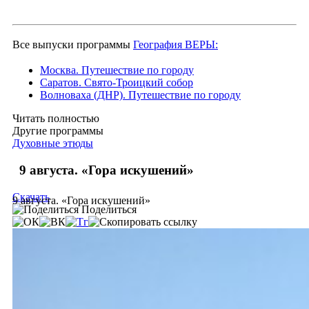
Все выпуски программы
География ВЕРЫ:
Москва. Путешествие по городу
Саратов. Свято-Троицкий собор
Волноваха (ДНР). Путешествие по городу
Читать полностью
Другие программы
Духовные этюды
9 августа. «Гора искушений»
Скачать
9 августа. «Гора искушений»
Поделиться