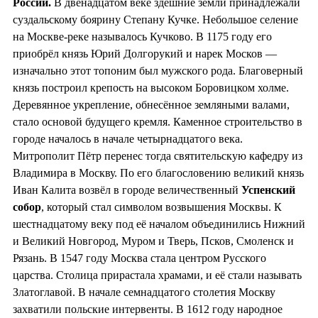
России.
В двенадцатом веке здешние земли принадлежали
суздальскому боярину Степану Кучке. Небольшое селение
на Москве-реке называлось Кучково. В 1175 году его
приобрёл князь Юрий Долгорукий и нарек Москов —
изначально этот топоним был мужского рода. Благоверный
князь построил крепость на высоком Боровицком холме.
Деревянное укрепление, обнесённое земляными валами,
стало основой будущего кремля. Каменное строительство в
городе началось в начале четырнадцатого века.
Митрополит Пётр перенес тогда святительскую кафедру из
Владимира в Москву. По его благословению великий князь
Иван Калита возвёл в городе величественный
Успенский
собор
, который стал символом возвышения Москвы. К
шестнадцатому веку под её началом объединились Нижний
и Великий Новгород, Муром и Тверь, Псков, Смоленск и
Рязань. В 1547 году Москва стала центром Русского
царства. Столица прирастала храмами, и её стали называть
Златоглавой. В начале семнадцатого столетия Москву
захватили польские интервенты. В 1612 году народное