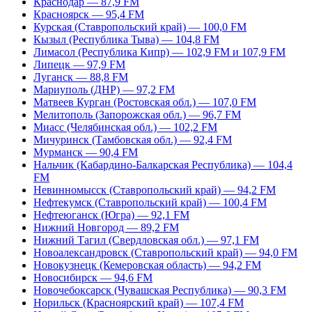
Краснодар — 87,9 FM
Красноярск — 95,4 FM
Курская (Ставропольский край) — 100,0 FM
Кызыл (Республика Тыва) — 104,8 FM
Лимасол (Республика Кипр) — 102,9 FM и 107,9 FM
Липецк — 97,9 FM
Луганск — 88,8 FM
Мариуполь (ДНР) — 97,2 FM
Матвеев Курган (Ростовская обл.) — 107,0 FM
Мелитополь (Запорожская обл.) — 96,7 FM
Миасс (Челябинская обл.) — 102,2 FM
Мичуринск (Тамбовская обл.) — 92,4 FM
Мурманск — 90,4 FM
Нальчик (Кабардино-Балкарская Республика) — 104,4
FM
Невинномысск (Ставропольский край) — 94,2 FM
Нефтекумск (Ставропольский край) — 100,4 FM
Нефтеюганск (Югра) — 92,1 FM
Нижний Новгород — 89,2 FM
Нижний Тагил (Свердловская обл.) — 97,1 FM
Новоалександровск (Ставропольский край) — 94,0 FM
Новокузнецк (Кемеровская область) — 94,2 FM
Новосибирск — 94,6 FM
Новочебоксарск (Чувашская Республика) — 90,3 FM
Норильск (Красноярский край) — 107,4 FM