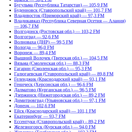
Бугульма (Республика Татарстан) — 105,9 FM
Буденновск (Ставропольский край) — 101,7 FM
Владивосток (Приморский край) — 97,3 FM
Владикавказ (Республика Северная Осетия — Алания)
— 106,7 FM
Волгодонск (Ростовская обл.) — 103,2 FM
Волгоград — 92,6 FM
Волноваха (ДНР) — 99,5 FM
Вологда — 96,0 FM
Воронеж — 89,4 FM
Вышний Волочек (Тверская обл.) — 104,5 FM
Вязьма (Смоленская обл.) — 88,3 FM
Гагарин (Смоленская обл.) — 95,3 FM
Галюгаевская (Ставропольский край) — 89,8 FM
Геленджик (Краснодарский край) — 93,1 FM
Геническ (Херсонская обл.) — 96,6 FM
Далматово (Курганская обл.) — 96,5 FM
Дзержинск (Нижегородская обл.) — 89,2 FM
Димитровград (Ульяновская обл.) — 97,1 FM
Донецк — 102,6 FM
Ейск (Краснодарский край) — 101,1 FM
Екатеринбург — 93,7 FM
Ессентуки (Ставропольский край) – 89,2 FM
Железногорск (Курская обл.) — 94,0 FM