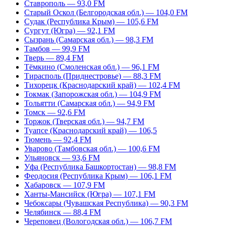
Ставрополь — 93,0 FM
Старый Оскол (Белгородская обл.) — 104,0 FM
Судак (Республика Крым) — 105,6 FM
Сургут (Югра) — 92,1 FM
Сызрань (Самарская обл.) — 98,3 FM
Тамбов — 99,9 FM
Тверь — 89,4 FM
Тёмкино (Смоленская обл.) — 96,1 FM
Тирасполь (Приднестровье) — 88,3 FM
Тихорецк (Краснодарский край) — 102,4 FM
Токмак (Запорожская обл.) — 104,9 FM
Тольятти (Самарская обл.) — 94,9 FM
Томск — 92,6 FM
Торжок (Тверская обл.) — 94,7 FM
Туапсе (Краснодарский край) — 106,5
Тюмень — 92,4 FM
Уварово (Тамбовская обл.) — 100,6 FM
Ульяновск — 93,6 FM
Уфа (Республика Башкортостан) — 98,8 FM
Феодосия (Республика Крым) — 106,1 FM
Хабаровск — 107,9 FM
Ханты-Мансийск (Югра) — 107,1 FM
Чебоксары (Чувашская Республика) — 90,3 FM
Челябинск — 88,4 FM
Череповец (Вологодская обл.) — 106,7 FM