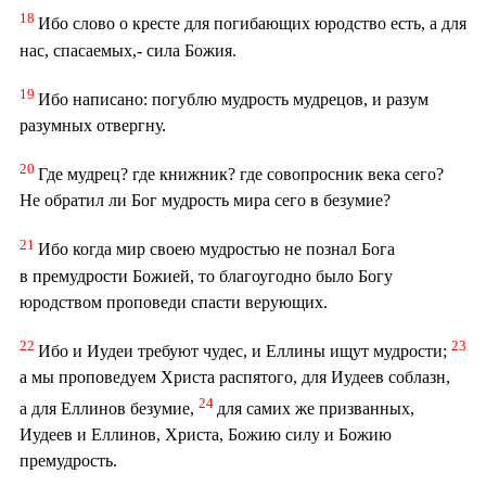
18
Ибо слово о кресте для погибающих юродство есть, а для
нас, спасаемых,- сила Божия.
19
Ибо написано: погублю мудрость мудрецов, и разум
разумных отвергну.
20
Где мудрец? где книжник? где совопросник века сего?
Не обратил ли Бог мудрость мира сего в безумие?
21
Ибо когда мир своею мудростью не познал Бога
в премудрости Божией, то благоугодно было Богу
юродством проповеди спасти верующих.
22
23
Ибо и Иудеи требуют чудес, и Еллины ищут мудрости;
а мы проповедуем Христа распятого, для Иудеев соблазн,
24
а для Еллинов безумие,
для самих же призванных,
Иудеев и Еллинов, Христа, Божию силу и Божию
премудрость.