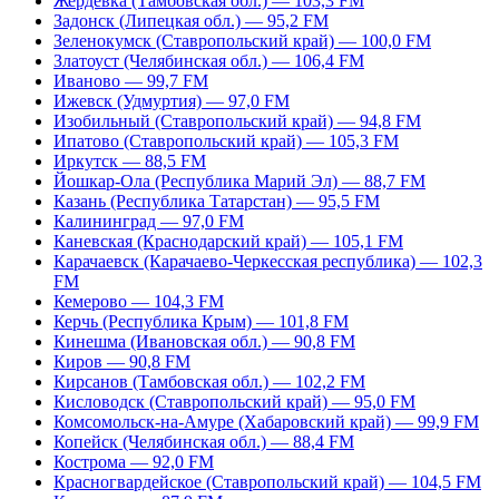
Жердевка (Тамбовская обл.) — 103,3 FM
Задонск (Липецкая обл.) — 95,2 FM
Зеленокумск (Ставропольский край) — 100,0 FM
Златоуст (Челябинская обл.) — 106,4 FM
Иваново — 99,7 FM
Ижевск (Удмуртия) — 97,0 FM
Изобильный (Ставропольский край) — 94,8 FM
Ипатово (Ставропольский край) — 105,3 FM
Иркутск — 88,5 FM
Йошкар-Ола (Республика Марий Эл) — 88,7 FM
Казань (Республика Татарстан) — 95,5 FM
Калининград — 97,0 FM
Каневская (Краснодарский край) — 105,1 FM
Карачаевск (Карачаево-Черкесская республика) — 102,3
FM
Кемерово — 104,3 FM
Керчь (Республика Крым) — 101,8 FM
Кинешма (Ивановская обл.) — 90,8 FM
Киров — 90,8 FM
Кирсанов (Тамбовская обл.) — 102,2 FM
Кисловодск (Ставропольский край) — 95,0 FM
Комсомольск-на-Амуре (Хабаровский край) — 99,9 FM
Копейск (Челябинская обл.) — 88,4 FM
Кострома — 92,0 FM
Красногвардейское (Ставропольский край) — 104,5 FM