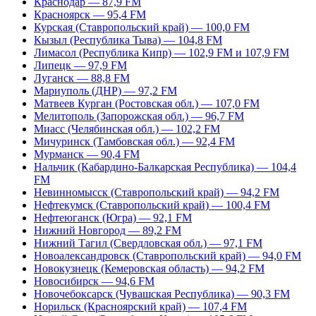
Краснодар — 87,9 FM
Красноярск — 95,4 FM
Курская (Ставропольский край) — 100,0 FM
Кызыл (Республика Тыва) — 104,8 FM
Лимасол (Республика Кипр) — 102,9 FM и 107,9 FM
Липецк — 97,9 FM
Луганск — 88,8 FM
Мариуполь (ДНР) — 97,2 FM
Матвеев Курган (Ростовская обл.) — 107,0 FM
Мелитополь (Запорожская обл.) — 96,7 FM
Миасс (Челябинская обл.) — 102,2 FM
Мичуринск (Тамбовская обл.) — 92,4 FM
Мурманск — 90,4 FM
Нальчик (Кабардино-Балкарская Республика) — 104,4
FM
Невинномысск (Ставропольский край) — 94,2 FM
Нефтекумск (Ставропольский край) — 100,4 FM
Нефтеюганск (Югра) — 92,1 FM
Нижний Новгород — 89,2 FM
Нижний Тагил (Свердловская обл.) — 97,1 FM
Новоалександровск (Ставропольский край) — 94,0 FM
Новокузнецк (Кемеровская область) — 94,2 FM
Новосибирск — 94,6 FM
Новочебоксарск (Чувашская Республика) — 90,3 FM
Норильск (Красноярский край) — 107,4 FM