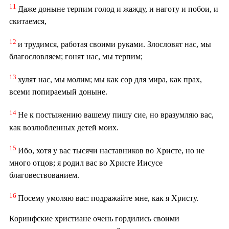
11
Даже доныне терпим голод и жажду, и наготу и побои, и
скитаемся,
12
и трудимся, работая своими руками. Злословят нас, мы
благословляем; гонят нас, мы терпим;
13
хулят нас, мы молим; мы как сор для мира, как прах,
всеми попираемый доныне.
14
Не к постыжению вашему пишу сие, но вразумляю вас,
как возлюбленных детей моих.
15
Ибо, хотя у вас тысячи наставников во Христе, но не
много отцов; я родил вас во Христе Иисусе
благовествованием.
16
Посему умоляю вас: подражайте мне, как я Христу.
Коринфские христиане очень гордились своими