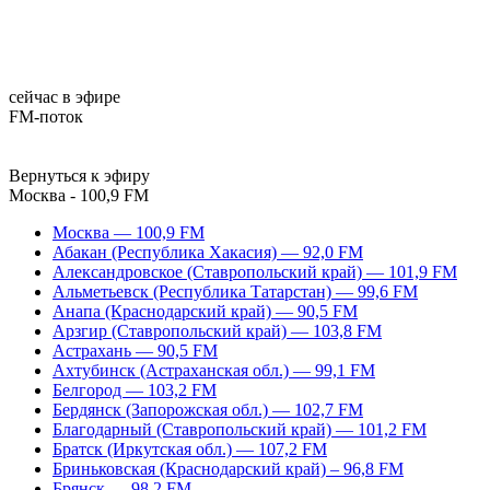
сейчас в эфире
FM-поток
Вернуться к эфиру
Москва - 100,9 FM
Москва — 100,9 FM
Абакан (Республика Хакасия) — 92,0 FM
Александровское (Ставропольский край) — 101,9 FM
Альметьевск (Республика Татарстан) — 99,6 FM
Анапа (Краснодарский край) — 90,5 FM
Арзгир (Ставропольский край) — 103,8 FM
Астрахань — 90,5 FM
Ахтубинск (Астраханская обл.) — 99,1 FM
Белгород — 103,2 FM
Бердянск (Запорожская обл.) — 102,7 FM
Благодарный (Ставропольский край) — 101,2 FM
Братск (Иркутская обл.) — 107,2 FM
Бриньковская (Краснодарский край) – 96,8 FM
Брянск — 98,2 FM