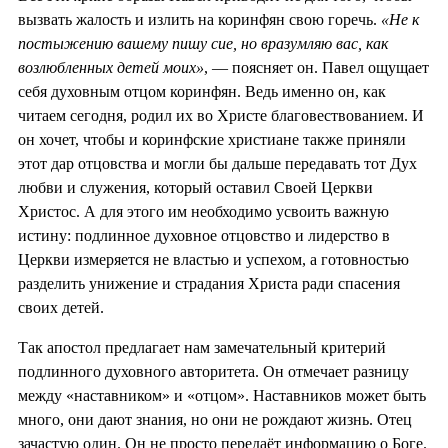
вызвать жалость и излить на коринфян свою горечь.
«Не к
постыжению вашему пишу сие, но вразумляю вас, как
возлюбленных детей моих»
, — поясняет он. Павел ощущает
себя духовным отцом коринфян. Ведь именно он, как
читаем сегодня, родил их во Христе благовествованием. И
он хочет, чтобы и коринфские христиане также приняли
этот дар отцовства и могли бы дальше передавать тот Дух
любви и служения, который оставил Своей Церкви
Христос. А для этого им необходимо усвоить важную
истину: подлинное духовное отцовство и лидерство в
Церкви измеряется не властью и успехом, а готовностью
разделить унижение и страдания Христа ради спасения
своих детей.
Так апостол предлагает нам замечательный критерий
подлинного духовного авторитета. Он отмечает разницу
между «наставником» и «отцом». Наставников может быть
много, они дают знания, но они не рождают жизнь. Отец
зачастую один. Он не просто передаёт информацию о Боге.