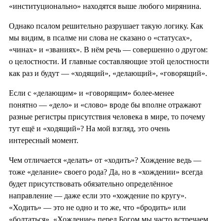
«институционально» находятся выше любого мирянина.
Однако псалом решительно разрушает такую логику. Как
мы видим, в псалме ни слова не сказано о «статусах»,
«чинах» и «званиях». В нём речь — совершенно о другом:
о целостности. И главные составляющие этой целостности
как раз и будут — «ходящий», «делающий», «говорящий».
Если с «делающим» и «говорящим» более-менее
понятно — «дело» и «слово» вроде бы вполне отражают
разные регистры присутствия человека в мире, то почему
тут ещё и «ходящий»? На мой взгляд, это очень
интересный момент.
Чем отличается «делать» от «ходить»? Хождение ведь —
тоже «делание» своего рода? Да, но в «хождении» всегда
будет присутствовать обязательно определённое
направление — даже если это «хождение по кругу».
«Ходить» — это не одно и то же, что «бродить» или
«болтаться». «Хождение» перед Богом мы часто встречаем