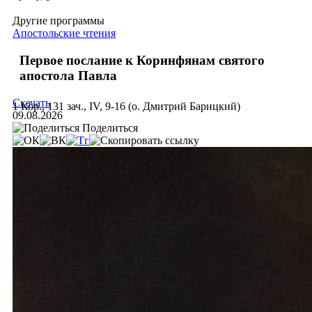
Другие программы
Апостольские чтения
Первое послание к Коринфянам святого
апостола Павла
Скачать
1 Кор., 131 зач., IV, 9-16 (о. Дмитрий Барицкий)
09.08.2026
Поделиться