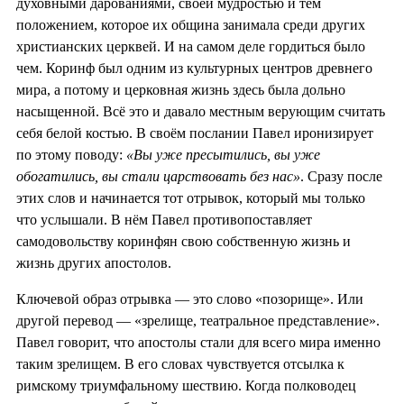
духовными дарованиями, своей мудростью и тем
положением, которое их община занимала среди других
христианских церквей. И на самом деле гордиться было
чем. Коринф был одним из культурных центров древнего
мира, а потому и церковная жизнь здесь была дольно
насыщенной. Всё это и давало местным верующим считать
себя белой костью. В своём послании Павел иронизирует
по этому поводу:
«Вы уже пресытились, вы уже
обогатились, вы стали царствовать без нас»
. Сразу после
этих слов и начинается тот отрывок, который мы только
что услышали. В нём Павел противопоставляет
самодовольству коринфян свою собственную жизнь и
жизнь других апостолов.
Ключевой образ отрывка — это слово «позорище». Или
другой перевод — «зрелище, театральное представление».
Павел говорит, что апостолы стали для всего мира именно
таким зрелищем. В его словах чувствуется отсылка к
римскому триумфальному шествию. Когда полководец