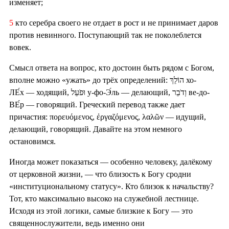
изменяет;
5
кто серебра своего не отдает в рост и не принимает даров
против невинного. Поступающий так не поколеблется
вовек.
Смысл ответа на вопрос, кто достоин быть рядом с Богом,
вполне можно «ужать» до трёх определений: הוֹלֵךְ хо-
ЛЕ́х — ходящий, וּפֹעֵל у-фо-Э́ль — делающий, וְדֹבֵר ве-до-
ВЕ́р — говорящий. Греческий перевод также дает
причастия: πορευόμενος, ἐργαζόμενος, λαλῶν — идущий,
делающий, говорящий. Давайте на этом немного
остановимся.
Иногда может показаться — особенно человеку, далёкому
от церковной жизни, — что близость к Богу сродни
«институциональному статусу». Кто близок к начальству?
Тот, кто максимально высоко на служебной лестнице.
Исходя из этой логики, самые близкие к Богу — это
священнослужители, ведь именно они