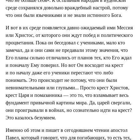
«но не больше себя». К остальным народам в иудейской
среде сохранялся довольно враждебный настрой, потому
что они были язычниками и не знали истинного Бога.
И вот в их среде появляется давно ожидаемый ими Мессия
или Христос, от которого они ждут побед и политического
процветания. Пока он беседовал с учениками, мало кто
замечал, да и они сами не предавали этому значения, что
Его планы сильно отличались от планов тех, кто Его ждал
и поначалу Ему поверил. Но вот Он восходит на крест
и по началу даже его ученики перестают что либо
понимать. Это происходит не потому, что они были
невнимательными или глупыми... Просто крест Христов,
крест Царя и помазанника — это то, что взламывает весь
фундамент привычной картины мира. Да, царей свергали,
они проигрывали в войнах, но сознательно идти на крест?
Это казалось безумием.
Именно об этом и пишет в сегодняшнем чтении апостол
Павел, который говорит, что для погибающих, то есть тех,