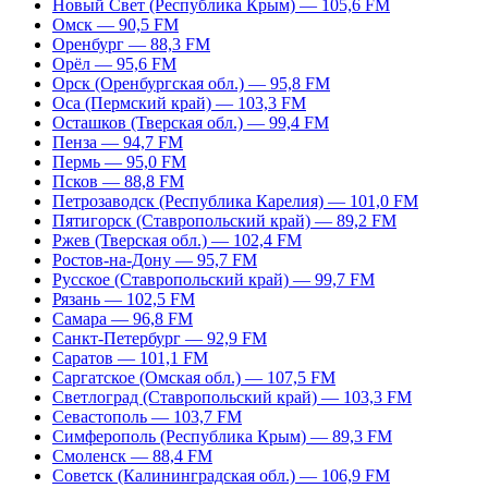
Новый Свет (Республика Крым) — 105,6 FM
Омск — 90,5 FM
Оренбург — 88,3 FM
Орёл — 95,6 FM
Орск (Оренбургская обл.) — 95,8 FM
Оса (Пермский край) — 103,3 FM
Осташков (Тверская обл.) — 99,4 FM
Пенза — 94,7 FM
Пермь — 95,0 FM
Псков — 88,8 FM
Петрозаводск (Республика Карелия) — 101,0 FM
Пятигорск (Ставропольский край) — 89,2 FM
Ржев (Тверская обл.) — 102,4 FM
Ростов-на-Дону — 95,7 FM
Русское (Ставропольский край) — 99,7 FM
Рязань — 102,5 FM
Самара — 96,8 FM
Санкт-Петербург — 92,9 FM
Саратов — 101,1 FM
Саргатское (Омская обл.) — 107,5 FM
Светлоград (Ставропольский край) — 103,3 FM
Севастополь — 103,7 FM
Симферополь (Республика Крым) — 89,3 FM
Смоленск — 88,4 FM
Советск (Калининградская обл.) — 106,9 FM