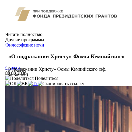
Читать полностью
Другие программы
Философские ночи
«О подражании Христу» Фомы Кемпийского
Скачать
«О подражании Христу» Фомы Кемпийского (эф.
08.08.2026
08.08.2026)
Поделиться