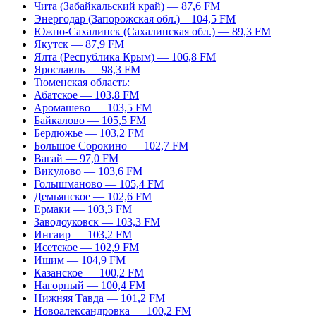
Чита (Забайкальский край) — 87,6 FM
Энергодар (Запорожская обл.) – 104,5 FM
Южно-Сахалинск (Сахалинская обл.) — 89,3 FM
Якутск — 87,9 FM
Ялта (Республика Крым) — 106,8 FM
Ярославль — 98,3 FM
Тюменская область:
Абатское — 103,8 FM
Аромашево — 103,5 FM
Байкалово — 105,5 FM
Бердюжье — 103,2 FM
Большое Сорокино — 102,7 FM
Вагай — 97,0 FM
Викулово — 103,6 FM
Голышманово — 105,4 FM
Демьянское — 102,6 FM
Ермаки — 103,3 FM
Заводоуковск — 103,3 FM
Ингаир — 103,2 FM
Исетское — 102,9 FM
Ишим — 104,9 FM
Казанское — 100,2 FM
Нагорный — 100,4 FM
Нижняя Тавда — 101,2 FM
Новоалександровка — 100,2 FM