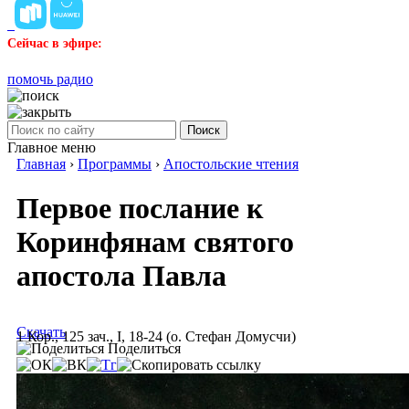
Сейчас в эфире:
помочь радио
Поиск
Главное меню
Главная
›
Программы
›
Апостольские чтения
Первое послание к
Коринфянам святого
апостола Павла
Скачать
1 Кор., 125 зач., I, 18-24 (о. Стефан Домусчи)
Поделиться