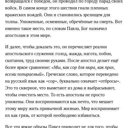
возвращался с победой, он проводил по городу парад своих
войск. В самом конце этого шествия гнали пленных
вражеских вождей. Они и становились зрелищем для
толпы. Униженные, осмеянные, обречённые на смерть. Вот
именно такое место, по словам Павла, Бог назначил
апостолам в этом мире.
И далее, чтобы доказать это, он перечисляет реалии
апостольского служения: голод, жажда, нагота, побои,
скитания, труд своими руками. После апостол делает ещё
более яркое сравнение:
«Мы, как сор для мира, как прах,
всеми попираемый»
. Греческое слово, которое переведено
на русский язык как «сор», буквально означает «отбросы».
Это то скверное, что выметают из дома и выбрасывают,
чтобы очистить место. То есть апостолы не просто
унижены. Они воспринимаются как нечто, что мешает
этому миру жить привычной жизнью. Мир воспринимает
их как грязь, от которой необходимо избавиться.
Все эти яркие образы Павел приводит не для того, чтобы