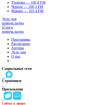
Упорово — 106,8 FM
Черное — 100,3 FM
Ярково — 103,4 FM
Дело дня
помочь радио
помочь радио
Программы
Расписание
Авторы
Дело дня
О нас
Социальные сети
Стриминги
Приложение
Сейчас в эфире: