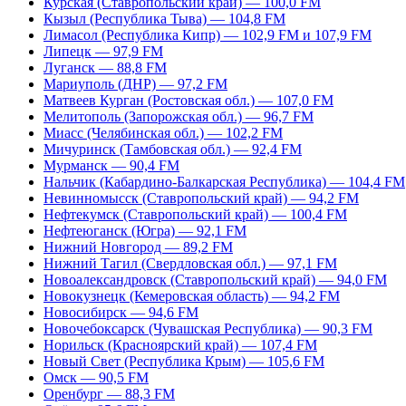
Курская (Ставропольский край) — 100,0 FM
Кызыл (Республика Тыва) — 104,8 FM
Лимасол (Республика Кипр) — 102,9 FM и 107,9 FM
Липецк — 97,9 FM
Луганск — 88,8 FM
Мариуполь (ДНР) — 97,2 FM
Матвеев Курган (Ростовская обл.) — 107,0 FM
Мелитополь (Запорожская обл.) — 96,7 FM
Миасс (Челябинская обл.) — 102,2 FM
Мичуринск (Тамбовская обл.) — 92,4 FM
Мурманск — 90,4 FM
Нальчик (Кабардино-Балкарская Республика) — 104,4 FM
Невинномысск (Ставропольский край) — 94,2 FM
Нефтекумск (Ставропольский край) — 100,4 FM
Нефтеюганск (Югра) — 92,1 FM
Нижний Новгород — 89,2 FM
Нижний Тагил (Свердловская обл.) — 97,1 FM
Новоалександровск (Ставропольский край) — 94,0 FM
Новокузнецк (Кемеровская область) — 94,2 FM
Новосибирск — 94,6 FM
Новочебоксарск (Чувашская Республика) — 90,3 FM
Норильск (Красноярский край) — 107,4 FM
Новый Свет (Республика Крым) — 105,6 FM
Омск — 90,5 FM
Оренбург — 88,3 FM