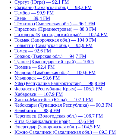
Сургут (Югра) — 92,1 FM
Сызрань (Самарская обл.) — 98,3 FM
Тамбов — 99,9 FM
Тверь — 89,4 FM
Тёмкино (Смоленская обл.) — 96,1 FM
Тирасполь (Приднестровье) — 88,3 FM
Тихорецк (Краснодарский край) — 102,4 FM
Токмак (Запорожская обл.) — 104,9 FM
Тольятти (Самарская обл.) — 94,9 FM
Томск — 92,6 FM
Торжок (Тверская обл.) — 94,7 FM
Туапсе (Краснодарский край) — 106,5
Тюмень — 92,4 FM
Уварово (Тамбовская обл.) — 100,6 FM
Ульяновск — 93,6 FM
Уфа (Республика Башкортостан) — 98,8 FM
Феодосия (Республика Крым) — 106,1 FM
Хабаровск — 107,9 FM
Ханты-Мансийск (Югра) — 107,1 FM
Чебоксары (Чувашская Республика) — 90,3 FM
Челябинск — 88,4 FM
Череповец (Вологодская обл.) — 106,7 FM
Чита (Забайкальский край) — 87,6 FM
Энергодар (Запорожская обл.) – 104,5 FM
Южно-Сахалинск (Сахалинская обл.) — 89,3 FM