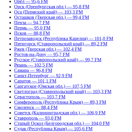
Орёл — 95,6 FM
Орск (Оренбургская обл.) — 95,8 FM
Оса (Пермский край) — 103,3 FM
Осташков (Тверская обл.) — 99,4 FM
Пенза — 94,7 FM
Пермь — 95,0 FM
Псков — 88,8 FM
Петрозаводск (Республика Карелия) — 101,0 FM
Пятигорск (Ставропольский край) — 89,2 FM
Ржев (Тверская обл.) — 102,4 FM
Ростов-на-Дону — 95,7 FM
Русское (Ставропольский край) — 99,7 FM
Рязань — 102,5 FM
Самара — 96,8 FM
Санкт-Петербург — 92,9 FM
Саратов — 101,1 FM
Саргатское (Омская обл.) — 107,5 FM
Светлоград (Ставропольский край) — 103,3 FM
Севастополь — 103,7 FM
Симферополь (Республика Крым) — 89,3 FM
Смоленск — 88,4 FM
Советск (Калининградская обл.) — 106,9 FM
Ставрополь — 93,0 FM
Старый Оскол (Белгородская обл.) — 104,0 FM
Судак (Республика Крым) — 105,6 FM