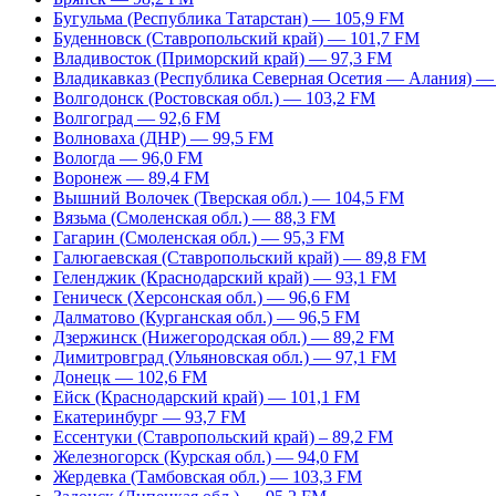
Бугульма (Республика Татарстан) — 105,9 FM
Буденновск (Ставропольский край) — 101,7 FM
Владивосток (Приморский край) — 97,3 FM
Владикавказ (Республика Северная Осетия — Алания) —
Волгодонск (Ростовская обл.) — 103,2 FM
Волгоград — 92,6 FM
Волноваха (ДНР) — 99,5 FM
Вологда — 96,0 FM
Воронеж — 89,4 FM
Вышний Волочек (Тверская обл.) — 104,5 FM
Вязьма (Смоленская обл.) — 88,3 FM
Гагарин (Смоленская обл.) — 95,3 FM
Галюгаевская (Ставропольский край) — 89,8 FM
Геленджик (Краснодарский край) — 93,1 FM
Геническ (Херсонская обл.) — 96,6 FM
Далматово (Курганская обл.) — 96,5 FM
Дзержинск (Нижегородская обл.) — 89,2 FM
Димитровград (Ульяновская обл.) — 97,1 FM
Донецк — 102,6 FM
Ейск (Краснодарский край) — 101,1 FM
Екатеринбург — 93,7 FM
Ессентуки (Ставропольский край) – 89,2 FM
Железногорск (Курская обл.) — 94,0 FM
Жердевка (Тамбовская обл.) — 103,3 FM