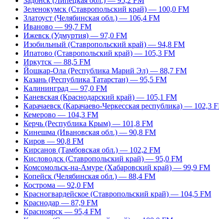
Задонск (Липецкая обл.) — 95,2 FM
Зеленокумск (Ставропольский край) — 100,0 FM
Златоуст (Челябинская обл.) — 106,4 FM
Иваново — 99,7 FM
Ижевск (Удмуртия) — 97,0 FM
Изобильный (Ставропольский край) — 94,8 FM
Ипатово (Ставропольский край) — 105,3 FM
Иркутск — 88,5 FM
Йошкар-Ола (Республика Марий Эл) — 88,7 FM
Казань (Республика Татарстан) — 95,5 FM
Калининград — 97,0 FM
Каневская (Краснодарский край) — 105,1 FM
Карачаевск (Карачаево-Черкесская республика) — 102,3 
Кемерово — 104,3 FM
Керчь (Республика Крым) — 101,8 FM
Кинешма (Ивановская обл.) — 90,8 FM
Киров — 90,8 FM
Кирсанов (Тамбовская обл.) — 102,2 FM
Кисловодск (Ставропольский край) — 95,0 FM
Комсомольск-на-Амуре (Хабаровский край) — 99,9 FM
Копейск (Челябинская обл.) — 88,4 FM
Кострома — 92,0 FM
Красногвардейское (Ставропольский край) — 104,5 FM
Краснодар — 87,9 FM
Красноярск — 95,4 FM