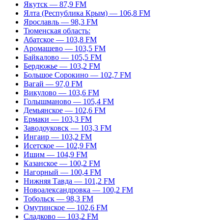
Якутск — 87,9 FM
Ялта (Республика Крым) — 106,8 FM
Ярославль — 98,3 FM
Тюменская область:
Абатское — 103,8 FM
Аромашево — 103,5 FM
Байкалово — 105,5 FM
Бердюжье — 103,2 FM
Большое Сорокино — 102,7 FM
Вагай — 97,0 FM
Викулово — 103,6 FM
Голышманово — 105,4 FM
Демьянское — 102,6 FM
Ермаки — 103,3 FM
Заводоуковск — 103,3 FM
Ингаир — 103,2 FM
Исетское — 102,9 FM
Ишим — 104,9 FM
Казанское — 100,2 FM
Нагорный — 100,4 FM
Нижняя Тавда — 101,2 FM
Новоалександровка — 100,2 FM
Тобольск — 98,3 FM
Омутинское — 102,6 FM
Сладково — 103,2 FM