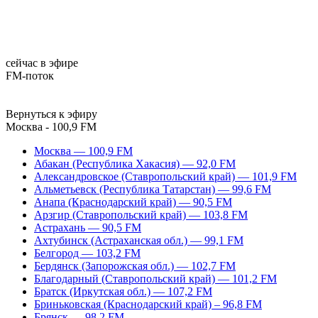
сейчас в эфире
FM-поток
Вернуться к эфиру
Москва - 100,9 FM
Москва — 100,9 FM
Абакан (Республика Хакасия) — 92,0 FM
Александровское (Ставропольский край) — 101,9 FM
Альметьевск (Республика Татарстан) — 99,6 FM
Анапа (Краснодарский край) — 90,5 FM
Арзгир (Ставропольский край) — 103,8 FM
Астрахань — 90,5 FM
Ахтубинск (Астраханская обл.) — 99,1 FM
Белгород — 103,2 FM
Бердянск (Запорожская обл.) — 102,7 FM
Благодарный (Ставропольский край) — 101,2 FM
Братск (Иркутская обл.) — 107,2 FM
Бриньковская (Краснодарский край) – 96,8 FM
Брянск — 98,2 FM