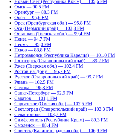
Новый Свет (Республика Крым) — 105,6 FM
Омск — 90,5 FM
Оренбург — 88,3 FM
Орёл — 95,6 FM
Орск (Оренбургская обл.) — 95,8 FM
Оса (Пермский край) — 103,3 FM
Осташков (Тверская обл.) — 99,4 FM
Пенза — 94,7 FM
Пермь — 95,0 FM
Псков — 88,8 FM
Петрозаводск (Республика Карелия) — 101,0 FM
Пятигорск (Ставропольский край) — 89,2 FM
Ржев (Тверская обл.) — 102,4 FM
Ростов-на-Дону — 95,7 FM
Русское (Ставропольский край) — 99,7 FM
Рязань — 102,5 FM
Самара — 96,8 FM
Санкт-Петербург — 92,9 FM
Саратов — 101,1 FM
Саргатское (Омская обл.) — 107,5 FM
Светлоград (Ставропольский край) — 103,3 FM
Севастополь — 103,7 FM
Симферополь (Республика Крым) — 89,3 FM
Смоленск — 88,4 FM
Советск (Калининградская обл.) — 106,9 FM