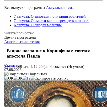
Все выпуски программы
Актуальная тема:
7 августа. О заповеди почитания родителей
7 августа. О смерти как о переходе в вечность
6 августа. О плодах молитвы
Читать полностью
Другие программы
Апостольские чтения
Второе послание к Коринфянам святого
апостола Павла
Скачать
2 Кор., 169 зач., I, 12-20 (еп. Феоктист (Игумнов)
07.08.2026
Поделиться