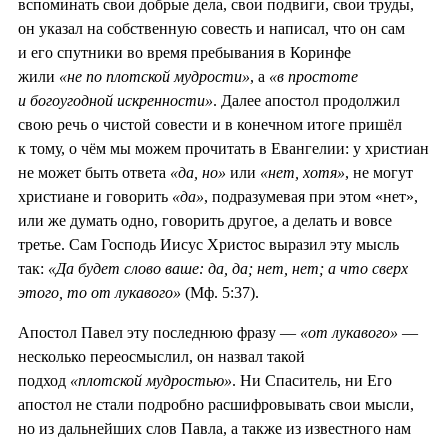
вспоминать свои добрые дела, свои подвиги, свои труды,
он указал на собственную совесть и написал, что он сам
и его спутники во время пребывания в Коринфе
жили
«не по плотской мудрости»
, а
«в простоте
и богоугодной искренности»
. Далее апостол продолжил
свою речь о чистой совести и в конечном итоге пришёл
к тому, о чём мы можем прочитать в Евангелии: у христиан
не может быть ответа
«да, но»
или
«нет, хотя»
, не могут
христиане и говорить
«да»
, подразумевая при этом «нет»,
или же думать одно, говорить другое, а делать и вовсе
третье. Сам Господь Иисус Христос выразил эту мысль
так:
«Да будет слово ваше: да, да; нет, нет; а что сверх
этого, то от лукавого»
(Мф. 5:37).
Апостол Павел эту последнюю фразу —
«от лукавого»
—
несколько переосмыслил, он назвал такой
подход
«плотской мудростью»
. Ни Спаситель, ни Его
апостол не стали подробно расшифровывать свои мысли,
но из дальнейших слов Павла, а также из известного нам