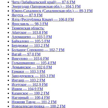
Чита (Забайкальский край) — 87,6 FM
Энергодар (Запорожская обл.) – 104,5 FM
Южно-Сахалинск (Сахалинская обл.) — 89,3 FM
Якутск — 87,9 FM
Ялта (Республика Крым) — 106,8 FM
Ярославль — 98,3 FM
Тюменская область:
Абатское — 103,8 FM
Аромашево — 103,5 FM
Байкалово — 105,5 FM
Бердюжье — 103,2 FM
Большое Сорокино — 102,7 FM
Вагай — 97,0 FM
Викулово — 103,6 FM
Голышманово — 105,4 FM
Демьянское — 102,6 FM
Ермаки — 103,3 FM
Заводоуковск — 103,3 FM
Ингаир — 103,2 FM
Исетское — 102,9 FM
Ишим — 104,9 FM
Казанское — 100,2 FM
Нагорный — 100,4 FM
Нижняя Тавда — 101,2 FM
Новоалександровка — 100,2 FM