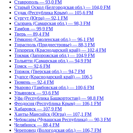
Ставрополь — 93,0 FM
Старый Оскол (Белгородская обл.) — 104,0 FM
Судак (Республика Крым) — 105,6 FM
Сургут (Югра) — 92,1 FM
Сызрань (Самарская обл.) — 98,3 FM
Тамбов — 99,9 FM
Тверь — 89,4 FM
Тёмкино (Смоленская обл.) — 96,1 FM
Тирасполь (Приднестровье) — 88,3 FM
Тихорецк (Краснодарский край) — 102,4 FM
Токмак (Запорожская обл.) — 104,9 FM
Тольятти (Самарская обл.) — 94,9 FM
Томск — 92,6 FM
Торжок (Тверская обл.) — 94,7 FM
Туапсе (Краснодарский край) — 106,5
Тюмень — 92,4 FM
Уварово (Тамбовская обл.) — 100,6 FM
Ульяновск — 93,6 FM
Уфа (Республика Башкортостан) — 98,8 FM
Феодосия (Республика Крым) — 106,1 FM
Хабаровск — 107,9 FM
Ханты-Мансийск (Югра) — 107,1 FM
Чебоксары (Чувашская Республика) — 90,3 FM
Челябинск — 88,4 FM
Череповец (Вологодская обл.) — 106,7 FM