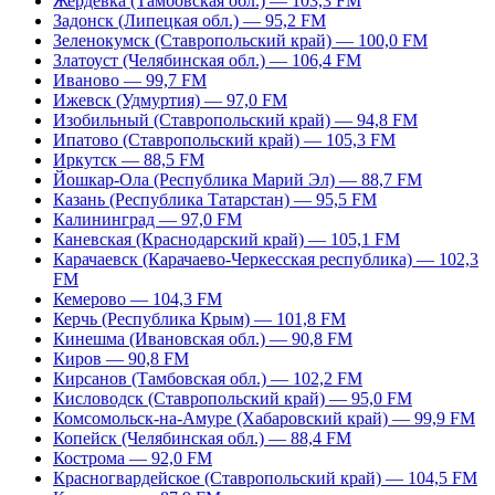
Жердевка (Тамбовская обл.) — 103,3 FM
Задонск (Липецкая обл.) — 95,2 FM
Зеленокумск (Ставропольский край) — 100,0 FM
Златоуст (Челябинская обл.) — 106,4 FM
Иваново — 99,7 FM
Ижевск (Удмуртия) — 97,0 FM
Изобильный (Ставропольский край) — 94,8 FM
Ипатово (Ставропольский край) — 105,3 FM
Иркутск — 88,5 FM
Йошкар-Ола (Республика Марий Эл) — 88,7 FM
Казань (Республика Татарстан) — 95,5 FM
Калининград — 97,0 FM
Каневская (Краснодарский край) — 105,1 FM
Карачаевск (Карачаево-Черкесская республика) — 102,3
FM
Кемерово — 104,3 FM
Керчь (Республика Крым) — 101,8 FM
Кинешма (Ивановская обл.) — 90,8 FM
Киров — 90,8 FM
Кирсанов (Тамбовская обл.) — 102,2 FM
Кисловодск (Ставропольский край) — 95,0 FM
Комсомольск-на-Амуре (Хабаровский край) — 99,9 FM
Копейск (Челябинская обл.) — 88,4 FM
Кострома — 92,0 FM
Красногвардейское (Ставропольский край) — 104,5 FM