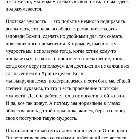
о его жизни, мы можем сделать вывод о том, что же здесь
подразумевается.
Плотская мудрость — это попытка немного подправить
реальность, это наше всеобщее стремление сгладить
заповеди Божии, сделать их удобными для, так сказать,
повседневного применения. К примеру, именно эту
мудрость мы используем тогда, когда хотим кому-то
понравиться, на кого-то произвести впечатление, тогда,
когда саму веру используем для достижения не связанных
со спасением во Христе целей. Если
мы выкручиваемся, подстраиваемся и хотя бы в малейшей
степени лукавим, то это и есть проявление плотской
мудрости. Да, она работает. Она помогает в этой жизни.
И да, все так живут. А потому мы нормальны в глазах
общества лишь до той поры, пока живём, беря за основу
своих поступков такую мудрость.
Противоположный путь понятен и известен. Он непрост.
Он роднит человека со святыми, избравший его человек