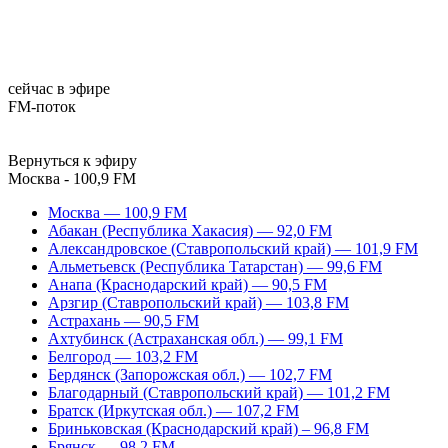
сейчас в эфире
FM-поток
Вернуться к эфиру
Москва - 100,9 FM
Москва — 100,9 FM
Абакан (Республика Хакасия) — 92,0 FM
Александровское (Ставропольский край) — 101,9 FM
Альметьевск (Республика Татарстан) — 99,6 FM
Анапа (Краснодарский край) — 90,5 FM
Арзгир (Ставропольский край) — 103,8 FM
Астрахань — 90,5 FM
Ахтубинск (Астраханская обл.) — 99,1 FM
Белгород — 103,2 FM
Бердянск (Запорожская обл.) — 102,7 FM
Благодарный (Ставропольский край) — 101,2 FM
Братск (Иркутская обл.) — 107,2 FM
Бриньковская (Краснодарский край) – 96,8 FM
Брянск — 98,2 FM