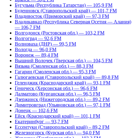
Бугульма (Республика Татарстан) — 105,9 FM
Буденновск (Ставропольский край) — 101,7 FM
Владивосток (Приморский край) — 97,3 FM
Владикавказ (Республика Северная Осетия — Алания)
— 106,7 FM
Волгодонск (Ростовская обл.) — 103,2 FM
Волгоград — 92,6 FM
Волноваха (ДНР) — 99,5 FM
Вологда — 96,0 FM
Воронеж — 89,4 FM
Вышний Волочек (Тверская обл.) — 104,5 FM
Вязьма (Смоленская обл.) — 88,3 FM
Гагарин (Смоленская обл.) — 95,3 FM
Галюгаевская (Ставропольский край) — 89,8 FM
Геленджик (Краснодарский край) — 93,1 FM
Геническ (Херсонская обл.) — 96,6 FM
Далматово (Курганская обл.) — 96,5 FM
Дзержинск (Нижегородская обл.) — 89,2 FM
Димитровград (Ульяновская обл.) — 97,1 FM
Донецк — 102,6 FM
Ейск (Краснодарский край) — 101,1 FM
Екатеринбург — 93,7 FM
Ессентуки (Ставропольский край) – 89,2 FM
Железногорск (Курская обл.) — 94,0 FM