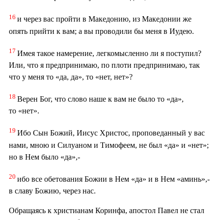
16
и через вас пройти в Македонию, из Македонии же
опять прийти к вам; а вы проводили бы меня в Иудею.
17
Имея такое намерение, легкомысленно ли я поступил?
Или, что я предпринимаю, по плоти предпринимаю, так
что у меня то «да, да», то «нет, нет»?
18
Верен Бог, что слово наше к вам не было то «да»,
то «нет».
19
Ибо Сын Божий, Иисус Христос, проповеданный у вас
нами, мною и Силуаном и Тимофеем, не был «да» и «нет»;
но в Нем было «да»,-
20
ибо все обетования Божии в Нем «да» и в Нем «аминь»,-
в славу Божию, через нас.
Обращаясь к христианам Коринфа, апостол Павел не стал