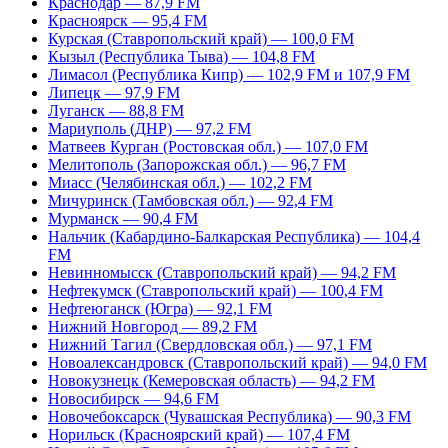
Краснодар — 87,9 FM
Красноярск — 95,4 FM
Курская (Ставропольский край) — 100,0 FM
Кызыл (Республика Тыва) — 104,8 FM
Лимасол (Республика Кипр) — 102,9 FM и 107,9 FM
Липецк — 97,9 FM
Луганск — 88,8 FM
Мариуполь (ДНР) — 97,2 FM
Матвеев Курган (Ростовская обл.) — 107,0 FM
Мелитополь (Запорожская обл.) — 96,7 FM
Миасс (Челябинская обл.) — 102,2 FM
Мичуринск (Тамбовская обл.) — 92,4 FM
Мурманск — 90,4 FM
Нальчик (Кабардино-Балкарская Республика) — 104,4
FM
Невинномысск (Ставропольский край) — 94,2 FM
Нефтекумск (Ставропольский край) — 100,4 FM
Нефтеюганск (Югра) — 92,1 FM
Нижний Новгород — 89,2 FM
Нижний Тагил (Свердловская обл.) — 97,1 FM
Новоалександровск (Ставропольский край) — 94,0 FM
Новокузнецк (Кемеровская область) — 94,2 FM
Новосибирск — 94,6 FM
Новочебоксарск (Чувашская Республика) — 90,3 FM
Норильск (Красноярский край) — 107,4 FM