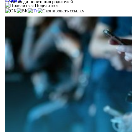
Скачать
О заповеди почитания родителей
Поделиться