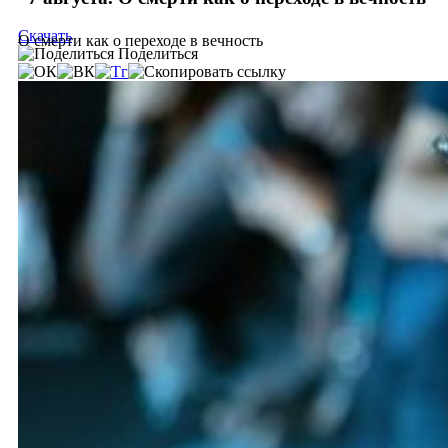
Скачать
О смерти как о переходе в вечность
Поделиться