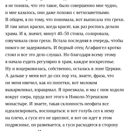
я не поняла, что это такое, было совершенно мне чудно,
и мне казалось, они даже похожи с ветхозаветными.
В общем, я по тому, что понимала, вот выписала эти грехи.
И там запах краски, когда красят, как раз роспись делали
храма. И я, значит, минут 40–50 стояла, солировала,
озвучивала свои грехи. Встала последняя в очередь, чтобы
никого не задерживать. И бедный отец Агафангел кротко
стоял и все это дело слушал. Но благодаря всему этому
я начала ездить регулярно в храм, каждое воскресенье.
Ну и воцерковилась, собственно, осталась в лоне Церкви.
А дальше у меня вот до сих пор эта, знаете, фраза, что
он меня нянчил, как из пипетки, вот молоком
выкармливал, взращивал. Я приезжала, и мы с ним ходили
вокруг озера, пруда вот этого в Николо-Угрешском
монастыре. И знаете, такая склонность неофита все
идеализировать, восхищаться: и вот голубь сел к нему
на плечо, а гуси его не щиплют, и вот он идет в этом
подряснике, он развевается, а гуси расходятся в сторону