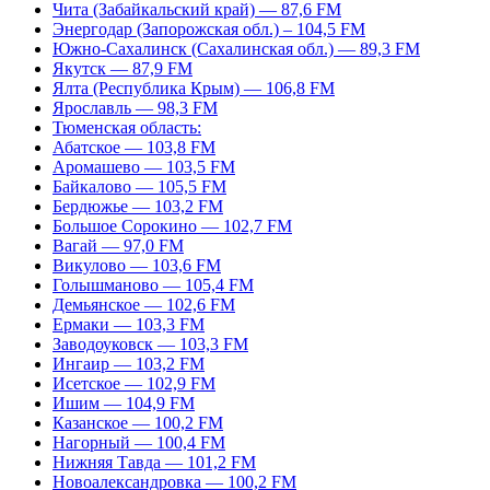
Чита (Забайкальский край) — 87,6 FM
Энергодар (Запорожская обл.) – 104,5 FM
Южно-Сахалинск (Сахалинская обл.) — 89,3 FM
Якутск — 87,9 FM
Ялта (Республика Крым) — 106,8 FM
Ярославль — 98,3 FM
Тюменская область:
Абатское — 103,8 FM
Аромашево — 103,5 FM
Байкалово — 105,5 FM
Бердюжье — 103,2 FM
Большое Сорокино — 102,7 FM
Вагай — 97,0 FM
Викулово — 103,6 FM
Голышманово — 105,4 FM
Демьянское — 102,6 FM
Ермаки — 103,3 FM
Заводоуковск — 103,3 FM
Ингаир — 103,2 FM
Исетское — 102,9 FM
Ишим — 104,9 FM
Казанское — 100,2 FM
Нагорный — 100,4 FM
Нижняя Тавда — 101,2 FM
Новоалександровка — 100,2 FM