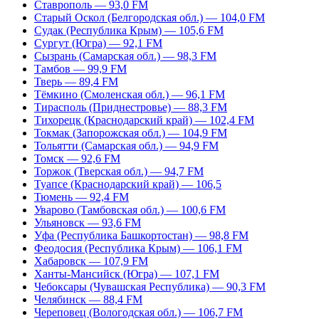
Ставрополь — 93,0 FM
Старый Оскол (Белгородская обл.) — 104,0 FM
Судак (Республика Крым) — 105,6 FM
Сургут (Югра) — 92,1 FM
Сызрань (Самарская обл.) — 98,3 FM
Тамбов — 99,9 FM
Тверь — 89,4 FM
Тёмкино (Смоленская обл.) — 96,1 FM
Тирасполь (Приднестровье) — 88,3 FM
Тихорецк (Краснодарский край) — 102,4 FM
Токмак (Запорожская обл.) — 104,9 FM
Тольятти (Самарская обл.) — 94,9 FM
Томск — 92,6 FM
Торжок (Тверская обл.) — 94,7 FM
Туапсе (Краснодарский край) — 106,5
Тюмень — 92,4 FM
Уварово (Тамбовская обл.) — 100,6 FM
Ульяновск — 93,6 FM
Уфа (Республика Башкортостан) — 98,8 FM
Феодосия (Республика Крым) — 106,1 FM
Хабаровск — 107,9 FM
Ханты-Мансийск (Югра) — 107,1 FM
Чебоксары (Чувашская Республика) — 90,3 FM
Челябинск — 88,4 FM
Череповец (Вологодская обл.) — 106,7 FM