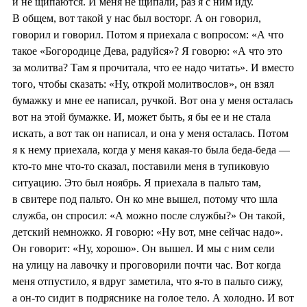
и не щипаются. И меня не щипали, раз я с ним иду.
В общем, вот такой у нас был восторг. А он говорил,
говорил и говорил. Потом я приехала с вопросом: «А что
такое «Богородице Дева, радуйся»? Я говорю: «А что это
за молитва? Там я прочитала, что ее надо читать». И вместо
того, чтобы сказать: «Ну, открой молитвослов», он взял
бумажку и мне ее написал, ручкой. Вот она у меня осталась
вот на этой бумажке. И, может быть, я бы ее и не стала
искать, а вот так он написал, и она у меня осталась. Потом
я к нему приехала, когда у меня какая-то была беда-беда —
кто-то мне что-то сказал, поставили меня в тупиковую
ситуацию. Это был ноябрь. Я приехала в пальто там,
в свитере под пальто. Он ко мне вышел, потому что шла
служба, он спросил: «А можно после службы?» Он такой,
детский немножко. Я говорю: «Ну вот, мне сейчас надо».
Он говорит: «Ну, хорошо». Он вышел. И мы с ним сели
на улицу на лавочку и проговорили почти час. Вот когда
меня отпустило, я вдруг заметила, что я-то в пальто сижу,
а он-то сидит в подряснике на голое тело. А холодно. И вот