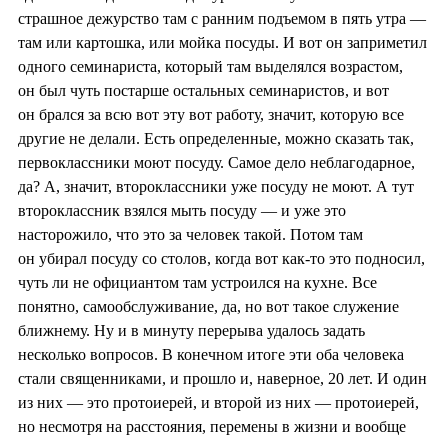
страшное дежурство там с ранним подъемом в пять утра —
там или картошка, или мойка посуды. И вот он заприметил
одного семинариста, который там выделялся возрастом,
он был чуть постарше остальных семинаристов, и вот
он брался за всю вот эту вот работу, значит, которую все
другие не делали. Есть определенные, можно сказать так,
первоклассники моют посуду. Самое дело неблагодарное,
да? А, значит, второклассники уже посуду не моют. А тут
второклассник взялся мыть посуду — и уже это
насторожило, что это за человек такой. Потом там
он убирал посуду со столов, когда вот как-то это подносил,
чуть ли не официантом там устроился на кухне. Все
понятно, самообслуживание, да, но вот такое служение
ближнему. Ну и в минуту перерыва удалось задать
несколько вопросов. В конечном итоге эти оба человека
стали священниками, и прошло и, наверное, 20 лет. И один
из них — это протоиерей, и второй из них — протоиерей,
но несмотря на расстояния, перемены в жизни и вообще