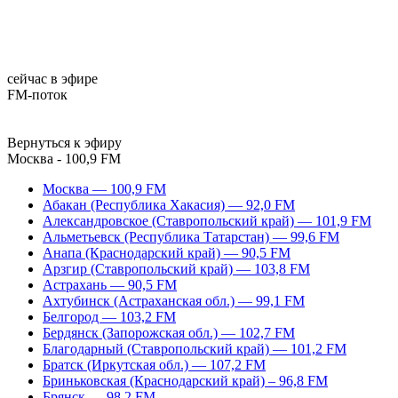
сейчас в эфире
FM-поток
Вернуться к эфиру
Москва - 100,9 FM
Москва — 100,9 FM
Абакан (Республика Хакасия) — 92,0 FM
Александровское (Ставропольский край) — 101,9 FM
Альметьевск (Республика Татарстан) — 99,6 FM
Анапа (Краснодарский край) — 90,5 FM
Арзгир (Ставропольский край) — 103,8 FM
Астрахань — 90,5 FM
Ахтубинск (Астраханская обл.) — 99,1 FM
Белгород — 103,2 FM
Бердянск (Запорожская обл.) — 102,7 FM
Благодарный (Ставропольский край) — 101,2 FM
Братск (Иркутская обл.) — 107,2 FM
Бриньковская (Краснодарский край) – 96,8 FM
Брянск — 98,2 FM