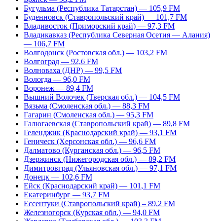
Бугульма (Республика Татарстан) — 105,9 FM
Буденновск (Ставропольский край) — 101,7 FM
Владивосток (Приморский край) — 97,3 FM
Владикавказ (Республика Северная Осетия — Алания)
— 106,7 FM
Волгодонск (Ростовская обл.) — 103,2 FM
Волгоград — 92,6 FM
Волноваха (ДНР) — 99,5 FM
Вологда — 96,0 FM
Воронеж — 89,4 FM
Вышний Волочек (Тверская обл.) — 104,5 FM
Вязьма (Смоленская обл.) — 88,3 FM
Гагарин (Смоленская обл.) — 95,3 FM
Галюгаевская (Ставропольский край) — 89,8 FM
Геленджик (Краснодарский край) — 93,1 FM
Геническ (Херсонская обл.) — 96,6 FM
Далматово (Курганская обл.) — 96,5 FM
Дзержинск (Нижегородская обл.) — 89,2 FM
Димитровград (Ульяновская обл.) — 97,1 FM
Донецк — 102,6 FM
Ейск (Краснодарский край) — 101,1 FM
Екатеринбург — 93,7 FM
Ессентуки (Ставропольский край) – 89,2 FM
Железногорск (Курская обл.) — 94,0 FM