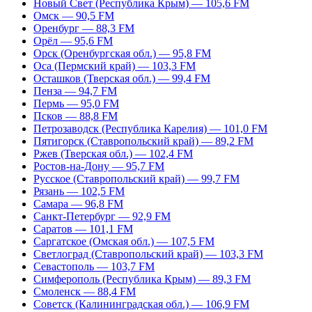
Новый Свет (Республика Крым) — 105,6 FM
Омск — 90,5 FM
Оренбург — 88,3 FM
Орёл — 95,6 FM
Орск (Оренбургская обл.) — 95,8 FM
Оса (Пермский край) — 103,3 FM
Осташков (Тверская обл.) — 99,4 FM
Пенза — 94,7 FM
Пермь — 95,0 FM
Псков — 88,8 FM
Петрозаводск (Республика Карелия) — 101,0 FM
Пятигорск (Ставропольский край) — 89,2 FM
Ржев (Тверская обл.) — 102,4 FM
Ростов-на-Дону — 95,7 FM
Русское (Ставропольский край) — 99,7 FM
Рязань — 102,5 FM
Самара — 96,8 FM
Санкт-Петербург — 92,9 FM
Саратов — 101,1 FM
Саргатское (Омская обл.) — 107,5 FM
Светлоград (Ставропольский край) — 103,3 FM
Севастополь — 103,7 FM
Симферополь (Республика Крым) — 89,3 FM
Смоленск — 88,4 FM
Советск (Калининградская обл.) — 106,9 FM