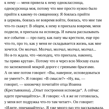
к нему — меня привела к нему одноклассница,
однокурсница моя, потому что мне просто нужно было
прийти к какому-то священнику. Я боялась прийти
в церковь, боялась не вовремя войти, боялась, что мне там
что-то скажут. В общем, к нему я приехала вовремя, меня
подвели, я приехала на исповедь. И начала рассказывать
все события — про папу, как папу мы крестили, еще про
что-то, про то, как у меня не складывается жизнь, как мне
хочется. Он молчал. Молчал, молчал, молчал, молчал...
Но я-то ждала, что «молодец, что приехала, наконец,
ты прямо крутая». Потому что я через всю Москву ехала
по заснеженной мокрой дороге с грязными брызгами.
А он мне потом говорит: «Вы, наверное, исповедоваться
не умеете?». Я говорю: «В смысле?» «Ну, вы, —
говорит, — книжечку почитайте отца Иоанна
(Крестьянкина), „Опыт построения исповеди“. А сейчас
идите причащайтесь». Я говорю: «А я же не готовилась,
у меня вот подружка что-то там читает». Он говорит:
«Идите, причащайтесь». Я уже много раз это рассказывала.