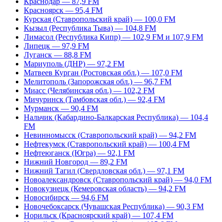
Краснодар — 87,9 FM
Красноярск — 95,4 FM
Курская (Ставропольский край) — 100,0 FM
Кызыл (Республика Тыва) — 104,8 FM
Лимасол (Республика Кипр) — 102,9 FM и 107,9 FM
Липецк — 97,9 FM
Луганск — 88,8 FM
Мариуполь (ДНР) — 97,2 FM
Матвеев Курган (Ростовская обл.) — 107,0 FM
Мелитополь (Запорожская обл.) — 96,7 FM
Миасс (Челябинская обл.) — 102,2 FM
Мичуринск (Тамбовская обл.) — 92,4 FM
Мурманск — 90,4 FM
Нальчик (Кабардино-Балкарская Республика) — 104,4
FM
Невинномысск (Ставропольский край) — 94,2 FM
Нефтекумск (Ставропольский край) — 100,4 FM
Нефтеюганск (Югра) — 92,1 FM
Нижний Новгород — 89,2 FM
Нижний Тагил (Свердловская обл.) — 97,1 FM
Новоалександровск (Ставропольский край) — 94,0 FM
Новокузнецк (Кемеровская область) — 94,2 FM
Новосибирск — 94,6 FM
Новочебоксарск (Чувашская Республика) — 90,3 FM
Норильск (Красноярский край) — 107,4 FM