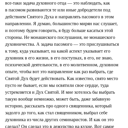
все-таки задача духовного отца — это наблюдать, как
в пасомом развиваются те или иные добродетели под
действием Святого Духа и направлять пасомого в этом
направлении. Я думаю, большинство мирян нас слушает,
и поэтому будем говорить, я буду больше касаться этой
стороны. Не монашеского послушания, не монашеского
духовничества. А задача пасомого — это прислушиваться
к тому, куда указывает, на какой аспект указывает его
духовник в его жизни, в его поступках, в его, не знаю,
психической деятельности, в его молитвенном, духовном
опыте, чтобы вот это направление как раз выбрать, где
Святой Дух будет действовать. Как известно, свято место
пусто не бывает, если мы освятили свое сердце, туда
устремляется и Дух Святой. И мне хотелось бы выбрать
такую вообще немножко, может быть, даже забавную
историю, рассказать про одного священника, который
задолго до того, как стал священником, выбрал себе
духовника из числа других семинаристов. И как он это
сделал? Он сделал это в дежурство на кухне. Вот самое