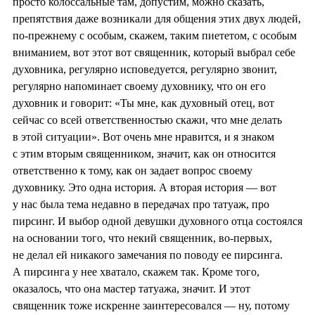
просто колоссальные там, допустим, можно сказать,
препятствия даже возникали для общения этих двух людей,
по-прежнему с особым, скажем, таким пиететом, с особым
вниманием, вот этот вот священник, который выбрал себе
духовника, регулярно исповедуется, регулярно звонит,
регулярно напоминает своему духовнику, что он его
духовник и говорит: «Ты мне, как духовный отец, вот
сейчас со всей ответственностью скажи, что мне делать
в этой ситуации». Вот очень мне нравится, и я знаком
с этим вторым священником, значит, как он относится
ответственно к тому, как он задает вопрос своему
духовнику. Это одна история. А вторая история — вот
у нас была тема недавно в передачах про татуаж, про
пирсинг. И выбор одной девушки духовного отца состоялся
на основании того, что некий священник, во-первых,
не делал ей никакого замечания по поводу ее пирсинга.
А пирсинга у нее хватало, скажем так. Кроме того,
оказалось, что она мастер татуажа, значит. И этот
священник тоже искренне заинтересовался — ну, потому