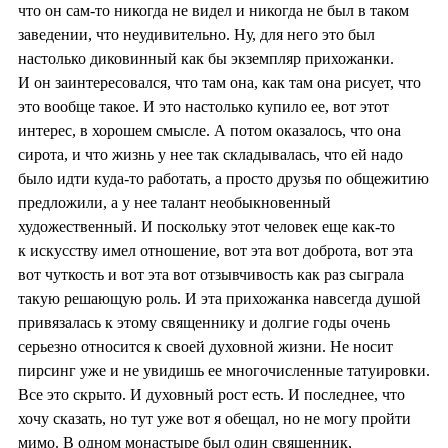
что он сам-то никогда не видел и никогда не был в таком
заведении, что неудивительно. Ну, для него это был
настолько диковинный как бы экземпляр прихожанки.
И он заинтересовался, что там она, как там она рисует, что
это вообще такое. И это настолько купило ее, вот этот
интерес, в хорошем смысле. А потом оказалось, что она
сирота, и что жизнь у нее так складывалась, что ей надо
было идти куда-то работать, а просто друзья по общежитию
предложили, а у нее талант необыкновенный
художественный. И поскольку этот человек еще как-то
к искусству имел отношение, вот эта вот доброта, вот эта
вот чуткость и вот эта вот отзывчивость как раз сыграла
такую решающую роль. И эта прихожанка навсегда душой
привязалась к этому священнику и долгие годы очень
серьезно относится к своей духовной жизни. Не носит
пирсинг уже и не увидишь ее многочисленные татуировки.
Все это скрыто. И духовный рост есть. И последнее, что
хочу сказать, но тут уже вот я обещал, но не могу пройти
мимо. В одном монастыре был один священник,