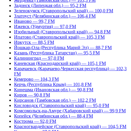
Жердевка (Тамбовская обл.) — 103,3 FM
Задонск (Липецкая обл.) — 95,2 FM
Зеленокумск (Ставропольский край) — 100,0 FM
Златоуст (Челябинская обл.) — 106,4 FM
Иваново — 99,7 FM
Ижевск (Удмуртия) — 97,0 FM
Изобильный (Ставропольский край) — 94,8 FM
Ипатово (Ставропольский край) — 105,3 FM
Иркутск — 88,5 FM
Йошкар-Ола (Республика Марий Эл) — 88,7 FM
Казань (Республика Татарстан) — 95,5 FM
Калининград — 97,0 FM
Каневская (Краснодарский край) — 105,1 FM
Карачаевск (Карачаево-Черкесская республика) — 102,3
FM
Кемерово — 104,3 FM
Керчь (Республика Крым) — 101,8 FM
Кинешма (Ивановская обл.) — 90,8 FM
Киров — 90,8 FM
Кирсанов (Тамбовская обл.) — 102,2 FM
Кисловодск (Ставропольский край) — 95,0 FM
Комсомольск-на-Амуре (Хабаровский край) — 99,9 FM
Копейск (Челябинская обл.) — 88,4 FM
Кострома — 92,0 FM
Красногвардейское (Ставропольский край) — 104,5 FM