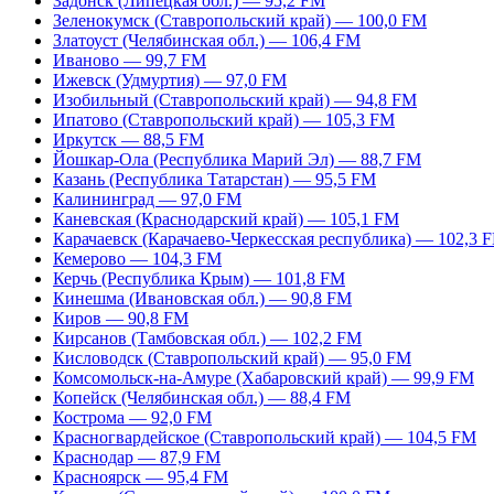
Задонск (Липецкая обл.) — 95,2 FM
Зеленокумск (Ставропольский край) — 100,0 FM
Златоуст (Челябинская обл.) — 106,4 FM
Иваново — 99,7 FM
Ижевск (Удмуртия) — 97,0 FM
Изобильный (Ставропольский край) — 94,8 FM
Ипатово (Ставропольский край) — 105,3 FM
Иркутск — 88,5 FM
Йошкар-Ола (Республика Марий Эл) — 88,7 FM
Казань (Республика Татарстан) — 95,5 FM
Калининград — 97,0 FM
Каневская (Краснодарский край) — 105,1 FM
Карачаевск (Карачаево-Черкесская республика) — 102,3 
Кемерово — 104,3 FM
Керчь (Республика Крым) — 101,8 FM
Кинешма (Ивановская обл.) — 90,8 FM
Киров — 90,8 FM
Кирсанов (Тамбовская обл.) — 102,2 FM
Кисловодск (Ставропольский край) — 95,0 FM
Комсомольск-на-Амуре (Хабаровский край) — 99,9 FM
Копейск (Челябинская обл.) — 88,4 FM
Кострома — 92,0 FM
Красногвардейское (Ставропольский край) — 104,5 FM
Краснодар — 87,9 FM
Красноярск — 95,4 FM