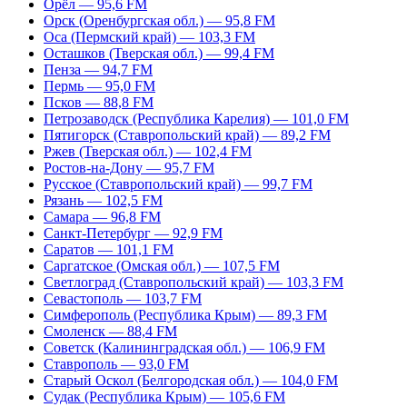
Орёл — 95,6 FM
Орск (Оренбургская обл.) — 95,8 FM
Оса (Пермский край) — 103,3 FM
Осташков (Тверская обл.) — 99,4 FM
Пенза — 94,7 FM
Пермь — 95,0 FM
Псков — 88,8 FM
Петрозаводск (Республика Карелия) — 101,0 FM
Пятигорск (Ставропольский край) — 89,2 FM
Ржев (Тверская обл.) — 102,4 FM
Ростов-на-Дону — 95,7 FM
Русское (Ставропольский край) — 99,7 FM
Рязань — 102,5 FM
Самара — 96,8 FM
Санкт-Петербург — 92,9 FM
Саратов — 101,1 FM
Саргатское (Омская обл.) — 107,5 FM
Светлоград (Ставропольский край) — 103,3 FM
Севастополь — 103,7 FM
Симферополь (Республика Крым) — 89,3 FM
Смоленск — 88,4 FM
Советск (Калининградская обл.) — 106,9 FM
Ставрополь — 93,0 FM
Старый Оскол (Белгородская обл.) — 104,0 FM
Судак (Республика Крым) — 105,6 FM