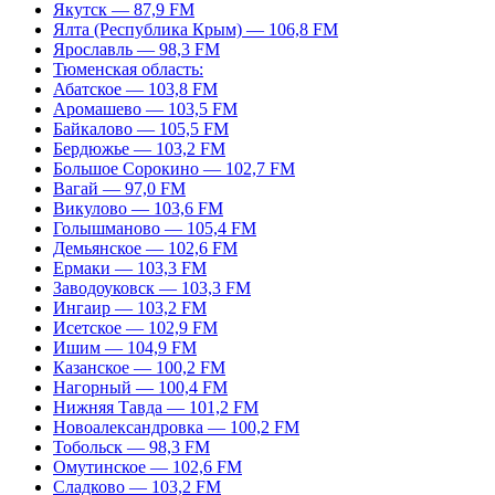
Якутск — 87,9 FM
Ялта (Республика Крым) — 106,8 FM
Ярославль — 98,3 FM
Тюменская область:
Абатское — 103,8 FM
Аромашево — 103,5 FM
Байкалово — 105,5 FM
Бердюжье — 103,2 FM
Большое Сорокино — 102,7 FM
Вагай — 97,0 FM
Викулово — 103,6 FM
Голышманово — 105,4 FM
Демьянское — 102,6 FM
Ермаки — 103,3 FM
Заводоуковск — 103,3 FM
Ингаир — 103,2 FM
Исетское — 102,9 FM
Ишим — 104,9 FM
Казанское — 100,2 FM
Нагорный — 100,4 FM
Нижняя Тавда — 101,2 FM
Новоалександровка — 100,2 FM
Тобольск — 98,3 FM
Омутинское — 102,6 FM
Сладково — 103,2 FM