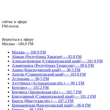
сейчас в эфире
FM-поток
Вернуться к эфиру
Москва - 100,9 FM
Москва — 100,9 FM
Абакан (Республика Хакасия) — 92,0 FM
Александровское (Ставропольский край) — 101,9 FM
Альметьевск (Республика Татарстан) — 99,6 FM
Анапа (Краснодарский край) — 90,5 FM
Арзгир (Ставропольский край) — 103,8 FM
Астрахань — 90,5 FM
Ахтубинск (Астраханская обл.) — 99,1 FM
Белгород — 103,2 FM
Бердянск (Запорожская обл.) — 102,7 FM
Благодарный (Ставропольский край) — 101,2 FM
Братск (Иркутская обл.) — 107,2 FM
Бриньковская (Краснодарский край) – 96,8 FM
Брянск — 98,2 FM