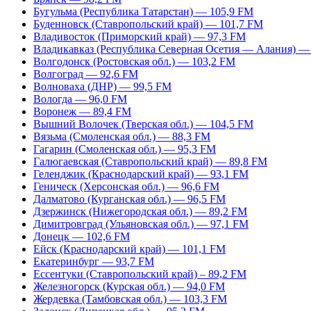
Бугульма (Республика Татарстан) — 105,9 FM
Буденновск (Ставропольский край) — 101,7 FM
Владивосток (Приморский край) — 97,3 FM
Владикавказ (Республика Северная Осетия — Алания) —
Волгодонск (Ростовская обл.) — 103,2 FM
Волгоград — 92,6 FM
Волноваха (ДНР) — 99,5 FM
Вологда — 96,0 FM
Воронеж — 89,4 FM
Вышний Волочек (Тверская обл.) — 104,5 FM
Вязьма (Смоленская обл.) — 88,3 FM
Гагарин (Смоленская обл.) — 95,3 FM
Галюгаевская (Ставропольский край) — 89,8 FM
Геленджик (Краснодарский край) — 93,1 FM
Геническ (Херсонская обл.) — 96,6 FM
Далматово (Курганская обл.) — 96,5 FM
Дзержинск (Нижегородская обл.) — 89,2 FM
Димитровград (Ульяновская обл.) — 97,1 FM
Донецк — 102,6 FM
Ейск (Краснодарский край) — 101,1 FM
Екатеринбург — 93,7 FM
Ессентуки (Ставропольский край) – 89,2 FM
Железногорск (Курская обл.) — 94,0 FM
Жердевка (Тамбовская обл.) — 103,3 FM