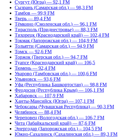
Сургут (Югра) — 92,1 FM
Сызрань (Самарская обл.) — 98,3 FM
Тамбов — 99,9 FM
Тверь — 89,4 FM
Тёмкино (Смоленская обл.) — 96,1 FM
Тирасполь (Приднестровье) — 88,3 FM
Тихорецк (Краснодарский край) — 102,4 FM
Токмак (Запорожская обл.) — 104,9 FM
Тольятти (Самарская обл.) — 94,9 FM
Томск — 92,6 FM
Торжок (Тверская обл.) — 94,7 FM
Туапсе (Краснодарский край) — 106,5
Тюмень — 92,4 FM
Уварово (Тамбовская обл.) — 100,6 FM
Ульяновск — 93,6 FM
Уфа (Республика Башкортостан) — 98,8 FM
Феодосия (Республика Крым) — 106,1 FM
Хабаровск — 107,9 FM
Ханты-Мансийск (Югра) — 107,1 FM
Чебоксары (Чувашская Республика) — 90,3 FM
Челябинск — 88,4 FM
Череповец (Вологодская обл.) — 106,7 FM
Чита (Забайкальский край) — 87,6 FM
Энергодар (Запорожская обл.) – 104,5 FM
Южно-Сахалинск (Сахалинская обл.) — 89,3 FM