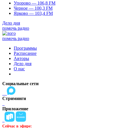
Упорово — 106,8 FM
Черное — 100,3 FM
Ярково — 103,4 FM
Дело дня
помочь радио
помочь радио
Программы
Расписание
Авторы
Дело дня
О нас
Социальные сети
Стриминги
Приложение
Сейчас в эфире: