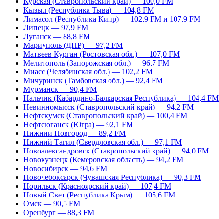
Курская (Ставропольский край) — 100,0 FM
Кызыл (Республика Тыва) — 104,8 FM
Лимасол (Республика Кипр) — 102,9 FM и 107,9 FM
Липецк — 97,9 FM
Луганск — 88,8 FM
Мариуполь (ДНР) — 97,2 FM
Матвеев Курган (Ростовская обл.) — 107,0 FM
Мелитополь (Запорожская обл.) — 96,7 FM
Миасс (Челябинская обл.) — 102,2 FM
Мичуринск (Тамбовская обл.) — 92,4 FM
Мурманск — 90,4 FM
Нальчик (Кабардино-Балкарская Республика) — 104,4 FM
Невинномысск (Ставропольский край) — 94,2 FM
Нефтекумск (Ставропольский край) — 100,4 FM
Нефтеюганск (Югра) — 92,1 FM
Нижний Новгород — 89,2 FM
Нижний Тагил (Свердловская обл.) — 97,1 FM
Новоалександровск (Ставропольский край) — 94,0 FM
Новокузнецк (Кемеровская область) — 94,2 FM
Новосибирск — 94,6 FM
Новочебоксарск (Чувашская Республика) — 90,3 FM
Норильск (Красноярский край) — 107,4 FM
Новый Свет (Республика Крым) — 105,6 FM
Омск — 90,5 FM
Оренбург — 88,3 FM