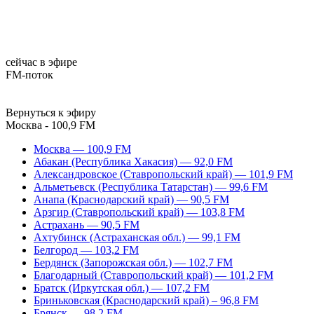
сейчас в эфире
FM-поток
Вернуться к эфиру
Москва - 100,9 FM
Москва — 100,9 FM
Абакан (Республика Хакасия) — 92,0 FM
Александровское (Ставропольский край) — 101,9 FM
Альметьевск (Республика Татарстан) — 99,6 FM
Анапа (Краснодарский край) — 90,5 FM
Арзгир (Ставропольский край) — 103,8 FM
Астрахань — 90,5 FM
Ахтубинск (Астраханская обл.) — 99,1 FM
Белгород — 103,2 FM
Бердянск (Запорожская обл.) — 102,7 FM
Благодарный (Ставропольский край) — 101,2 FM
Братск (Иркутская обл.) — 107,2 FM
Бриньковская (Краснодарский край) – 96,8 FM
Брянск — 98,2 FM