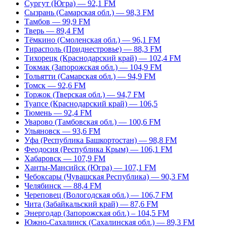
Сургут (Югра) — 92,1 FM
Сызрань (Самарская обл.) — 98,3 FM
Тамбов — 99,9 FM
Тверь — 89,4 FM
Тёмкино (Смоленская обл.) — 96,1 FM
Тирасполь (Приднестровье) — 88,3 FM
Тихорецк (Краснодарский край) — 102,4 FM
Токмак (Запорожская обл.) — 104,9 FM
Тольятти (Самарская обл.) — 94,9 FM
Томск — 92,6 FM
Торжок (Тверская обл.) — 94,7 FM
Туапсе (Краснодарский край) — 106,5
Тюмень — 92,4 FM
Уварово (Тамбовская обл.) — 100,6 FM
Ульяновск — 93,6 FM
Уфа (Республика Башкортостан) — 98,8 FM
Феодосия (Республика Крым) — 106,1 FM
Хабаровск — 107,9 FM
Ханты-Мансийск (Югра) — 107,1 FM
Чебоксары (Чувашская Республика) — 90,3 FM
Челябинск — 88,4 FM
Череповец (Вологодская обл.) — 106,7 FM
Чита (Забайкальский край) — 87,6 FM
Энергодар (Запорожская обл.) – 104,5 FM
Южно-Сахалинск (Сахалинская обл.) — 89,3 FM