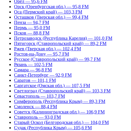
Орёл — 95,6 FM
Орск (Оренбургская обл.) — 95,8 FM
Оса (Пермский край) — 103,3 FM
Осташков (Тверская обл.) — 99,4 FM
Пенза — 94,7 FM
Пермь — 95,0 FM
Псков — 88,8 FM
Петрозаводск (Республика Карелия) — 101,0 FM
Пятигорск (Ставропольский край) — 89,2 FM
Ржев (Тверская обл.) — 102,4 FM
Ростов-на-Дону — 95,7 FM
Русское (Ставропольский край) — 99,7 FM
Рязань — 102,5 FM
Самара — 96,8 FM
Санкт-Петербург — 92,9 FM
Саратов — 101,1 FM
Саргатское (Омская обл.) — 107,5 FM
Светлоград (Ставропольский край) — 103,3 FM
Севастополь — 103,7 FM
Симферополь (Республика Крым) — 89,3 FM
Смоленск — 88,4 FM
Советск (Калининградская обл.) — 106,9 FM
Ставрополь — 93,0 FM
Старый Оскол (Белгородская обл.) — 104,0 FM
Судак (Республика Крым) — 105,6 FM