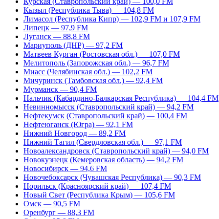
Курская (Ставропольский край) — 100,0 FM
Кызыл (Республика Тыва) — 104,8 FM
Лимасол (Республика Кипр) — 102,9 FM и 107,9 FM
Липецк — 97,9 FM
Луганск — 88,8 FM
Мариуполь (ДНР) — 97,2 FM
Матвеев Курган (Ростовская обл.) — 107,0 FM
Мелитополь (Запорожская обл.) — 96,7 FM
Миасс (Челябинская обл.) — 102,2 FM
Мичуринск (Тамбовская обл.) — 92,4 FM
Мурманск — 90,4 FM
Нальчик (Кабардино-Балкарская Республика) — 104,4 FM
Невинномысск (Ставропольский край) — 94,2 FM
Нефтекумск (Ставропольский край) — 100,4 FM
Нефтеюганск (Югра) — 92,1 FM
Нижний Новгород — 89,2 FM
Нижний Тагил (Свердловская обл.) — 97,1 FM
Новоалександровск (Ставропольский край) — 94,0 FM
Новокузнецк (Кемеровская область) — 94,2 FM
Новосибирск — 94,6 FM
Новочебоксарск (Чувашская Республика) — 90,3 FM
Норильск (Красноярский край) — 107,4 FM
Новый Свет (Республика Крым) — 105,6 FM
Омск — 90,5 FM
Оренбург — 88,3 FM