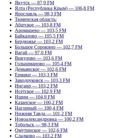
Якутск — 87,9 FM
Ялта (Республика Крым) — 106,8 FM
Ярославль — 98,3 FM
Тюменская область:
Абатское — 103,8 FM
Аромашево — 103,5 FM
Байкалово — 105,5 FM
Бердюжье — 103,2 FM
Большое Сорокино — 102,7 FM
Вагай — 97,0 FM
Викулово — 103,6 FM
Голышманово — 105,4 FM
Демьянское — 102,6 FM
Ермаки — 103,3 FM
Заводоуковск — 103,3 FM
Ингаир — 103,2 FM
Исетское — 102,9 FM
Ишим — 104,9 FM
Казанское — 100,2 FM
Нагорный — 100,4 FM
Нижняя Тавда — 101,2 FM
Новоалександровка — 100,2 FM
Тобольск — 98,3 FM
Омутинское — 102,6 FM
Сладково — 103,2 FM