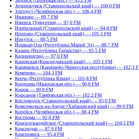
Задонск (Липецкая обл.) — 95,2 FM
Зеленокумск (Ставропольский край) — 100,0 FM
Златоуст (Челябинская обл.) — 106,4 FM
Иваново — 99,7 FM
Ижевск (Удмуртия) — 97,0 FM
Изобильный (Ставропольский край) — 94,8 FM
Ипатово (Ставропольский край) — 105,3 FM
Иркутск — 88,5 FM
Йошкар-Ола (Республика Марий Эл) — 88,7 FM
Казань (Республика Татарстан) — 95,5 FM
Калининград — 97,0 FM
Каневская (Краснодарский край) — 105,1 FM
Карачаевск (Карачаево-Черкесская республика) — 102,3 
Кемерово — 104,3 FM
Керчь (Республика Крым) — 101,8 FM
Кинешма (Ивановская обл.) — 90,8 FM
Киров — 90,8 FM
Кирсанов (Тамбовская обл.) — 102,2 FM
Кисловодск (Ставропольский край) — 95,0 FM
Комсомольск-на-Амуре (Хабаровский край) — 99,9 FM
Копейск (Челябинская обл.) — 88,4 FM
Кострома — 92,0 FM
Красногвардейское (Ставропольский край) — 104,5 FM
Краснодар — 87,9 FM
Красноярск — 95,4 FM