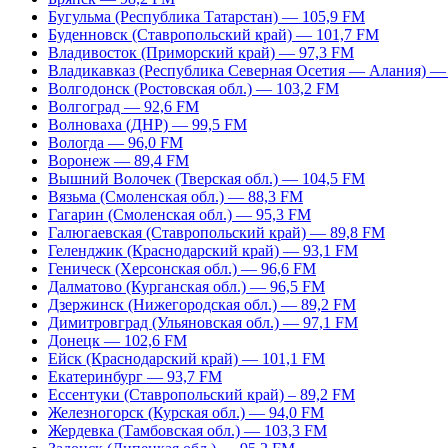
Бугульма (Республика Татарстан) — 105,9 FM
Буденновск (Ставропольский край) — 101,7 FM
Владивосток (Приморский край) — 97,3 FM
Владикавказ (Республика Северная Осетия — Алания) —
Волгодонск (Ростовская обл.) — 103,2 FM
Волгоград — 92,6 FM
Волноваха (ДНР) — 99,5 FM
Вологда — 96,0 FM
Воронеж — 89,4 FM
Вышний Волочек (Тверская обл.) — 104,5 FM
Вязьма (Смоленская обл.) — 88,3 FM
Гагарин (Смоленская обл.) — 95,3 FM
Галюгаевская (Ставропольский край) — 89,8 FM
Геленджик (Краснодарский край) — 93,1 FM
Геническ (Херсонская обл.) — 96,6 FM
Далматово (Курганская обл.) — 96,5 FM
Дзержинск (Нижегородская обл.) — 89,2 FM
Димитровград (Ульяновская обл.) — 97,1 FM
Донецк — 102,6 FM
Ейск (Краснодарский край) — 101,1 FM
Екатеринбург — 93,7 FM
Ессентуки (Ставропольский край) – 89,2 FM
Железногорск (Курская обл.) — 94,0 FM
Жердевка (Тамбовская обл.) — 103,3 FM