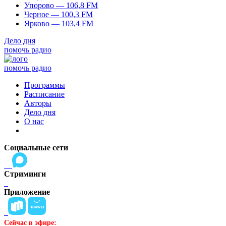
Упорово — 106,8 FM
Черное — 100,3 FM
Ярково — 103,4 FM
Дело дня
помочь радио
помочь радио
Программы
Расписание
Авторы
Дело дня
О нас
Социальные сети
Стриминги
Приложение
Сейчас в эфире: