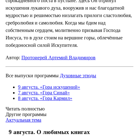
сорокадневного поста в пустыне. Здесь Он отринул
искушения лукавого духа, вооружив и нас благодатной
мудростью и решимостью низлагать прилоги сластолюбия,
сребролюбия и самолюбия. Когда мы бдим над
собственным сердцем, молитвенно призывая Господа
Иисуса, то в духе стоим на вершине горы, облечённые
победоносной силой Искупителя.
Автор:
Протоиерей Артемий Владимиров
Все выпуски программы
Духовные этюды
9 августа. «Гора искушений»
7 августа. «Гора Синай»
8 августа. «Гора Кармил»
Читать полностью
Другие программы
Актуальная тема
9 августа. О любимых книгах