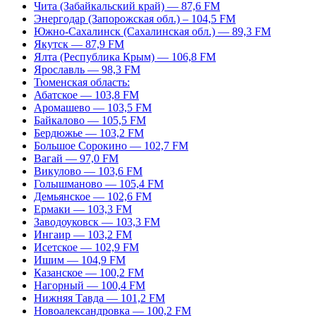
Чита (Забайкальский край) — 87,6 FM
Энергодар (Запорожская обл.) – 104,5 FM
Южно-Сахалинск (Сахалинская обл.) — 89,3 FM
Якутск — 87,9 FM
Ялта (Республика Крым) — 106,8 FM
Ярославль — 98,3 FM
Тюменская область:
Абатское — 103,8 FM
Аромашево — 103,5 FM
Байкалово — 105,5 FM
Бердюжье — 103,2 FM
Большое Сорокино — 102,7 FM
Вагай — 97,0 FM
Викулово — 103,6 FM
Голышманово — 105,4 FM
Демьянское — 102,6 FM
Ермаки — 103,3 FM
Заводоуковск — 103,3 FM
Ингаир — 103,2 FM
Исетское — 102,9 FM
Ишим — 104,9 FM
Казанское — 100,2 FM
Нагорный — 100,4 FM
Нижняя Тавда — 101,2 FM
Новоалександровка — 100,2 FM