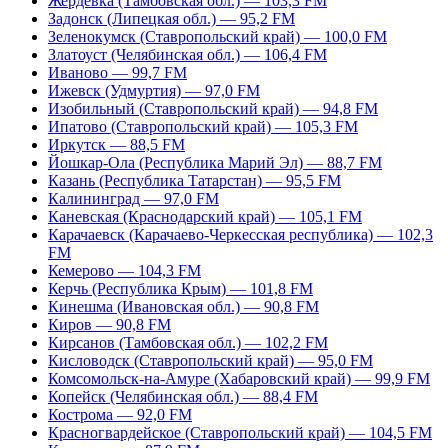
Жердевка (Тамбовская обл.) — 103,3 FM
Задонск (Липецкая обл.) — 95,2 FM
Зеленокумск (Ставропольский край) — 100,0 FM
Златоуст (Челябинская обл.) — 106,4 FM
Иваново — 99,7 FM
Ижевск (Удмуртия) — 97,0 FM
Изобильный (Ставропольский край) — 94,8 FM
Ипатово (Ставропольский край) — 105,3 FM
Иркутск — 88,5 FM
Йошкар-Ола (Республика Марий Эл) — 88,7 FM
Казань (Республика Татарстан) — 95,5 FM
Калининград — 97,0 FM
Каневская (Краснодарский край) — 105,1 FM
Карачаевск (Карачаево-Черкесская республика) — 102,3
FM
Кемерово — 104,3 FM
Керчь (Республика Крым) — 101,8 FM
Кинешма (Ивановская обл.) — 90,8 FM
Киров — 90,8 FM
Кирсанов (Тамбовская обл.) — 102,2 FM
Кисловодск (Ставропольский край) — 95,0 FM
Комсомольск-на-Амуре (Хабаровский край) — 99,9 FM
Копейск (Челябинская обл.) — 88,4 FM
Кострома — 92,0 FM
Красногвардейское (Ставропольский край) — 104,5 FM