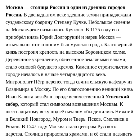
Москва — столица России и один из
древних городов
России.
В двенадцатом веке здешние земли принадлежали
суздальскому боярину Степану Кучке. Небольшое селение
на Москве-реке называлось Кучково. В 1175 году его
приобрёл князь Юрий Долгорукий и нарек Москов —
изначально этот топоним был мужского рода. Благоверный
князь построил крепость на высоком Боровицком холме.
Деревянное укрепление, обнесённое земляными валами,
стало основой будущего кремля. Каменное строительство в
городе началось в начале четырнадцатого века.
Митрополит Пётр перенес тогда святительскую кафедру из
Владимира в Москву. По его благословению великий князь
Иван Калита возвёл в городе величественный
Успенский
собор
, который стал символом возвышения Москвы. К
шестнадцатому веку под её началом объединились Нижний
и Великий Новгород, Муром и Тверь, Псков, Смоленск и
Рязань. В 1547 году Москва стала центром Русского
царства. Столица прирастала храмами, и её стали называть