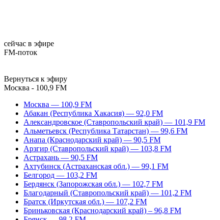
сейчас в эфире
FM-поток
Вернуться к эфиру
Москва - 100,9 FM
Москва — 100,9 FM
Абакан (Республика Хакасия) — 92,0 FM
Александровское (Ставропольский край) — 101,9 FM
Альметьевск (Республика Татарстан) — 99,6 FM
Анапа (Краснодарский край) — 90,5 FM
Арзгир (Ставропольский край) — 103,8 FM
Астрахань — 90,5 FM
Ахтубинск (Астраханская обл.) — 99,1 FM
Белгород — 103,2 FM
Бердянск (Запорожская обл.) — 102,7 FM
Благодарный (Ставропольский край) — 101,2 FM
Братск (Иркутская обл.) — 107,2 FM
Бриньковская (Краснодарский край) – 96,8 FM
Брянск — 98,2 FM