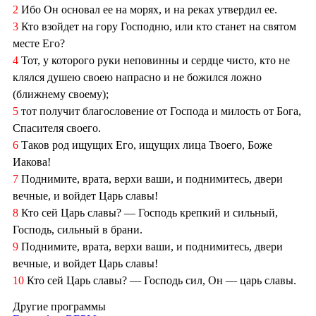
2
Ибо Он основал ее на морях, и на реках утвердил ее.
3
Кто взойдет на гору Господню, или кто станет на святом
месте Его?
4
Тот, у которого руки неповинны и сердце чисто, кто не
клялся душею своею напрасно и не божился ложно
(ближнему своему);
5
тот получит благословение от Господа и милость от Бога,
Спасителя своего.
6
Таков род ищущих Его, ищущих лица Твоего, Боже
Иакова!
7
Поднимите, врата, верхи ваши, и поднимитесь, двери
вечные, и войдет Царь славы!
8
Кто сей Царь славы? — Господь крепкий и сильный,
Господь, сильный в брани.
9
Поднимите, врата, верхи ваши, и поднимитесь, двери
вечные, и войдет Царь славы!
10
Кто сей Царь славы? — Господь сил, Он — царь славы.
Другие программы