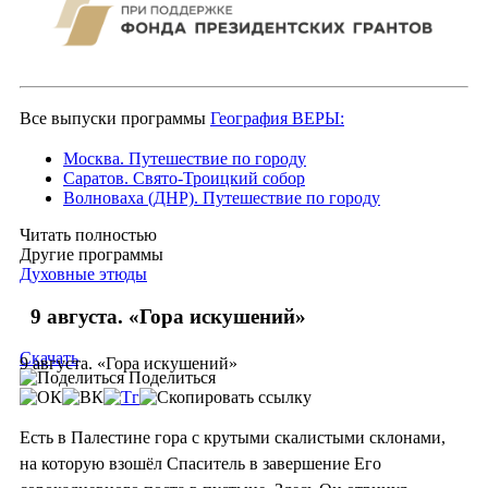
Все выпуски программы
География ВЕРЫ:
Москва. Путешествие по городу
Саратов. Свято-Троицкий собор
Волноваха (ДНР). Путешествие по городу
Читать полностью
Другие программы
Духовные этюды
9 августа. «Гора искушений»
Скачать
9 августа. «Гора искушений»
Поделиться
Есть в Палестине гора с крутыми скалистыми склонами,
на которую взошёл Спаситель в завершение Его