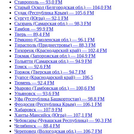
Ставрополь — 93,0 FM
Старый Оскол (Белгородская обл.) — 104,0 FM
Судак (Республика Крым) — 105,6 FM
Сургут (Югра) — 92,1 FM
Сызрань (Самарская обл.) — 98,3 FM
Тамбов — 99,9 FM
Тверь — 89,4 FM
Тёмкино (Смоленская обл.) — 96,1 FM
Тирасполь (Приднестровье) — 88,3 FM
Тихорецк (Краснодарский край) — 102,4 FM
Токмак (Запорожская обл.) — 104,9 FM
Тольятти (Самарская обл.) — 94,9 FM
Томск — 92,6 FM
Торжок (Тверская обл.) — 94,7 FM
Туапсе (Краснодарский край) — 106,5
Тюмень — 92,4 FM
Уварово (Тамбовская обл.) — 100,6 FM
Ульяновск — 93,6 FM
Уфа (Республика Башкортостан) — 98,8 FM
Феодосия (Республика Крым) — 106,1 FM
Хабаровск — 107,9 FM
Ханты-Мансийск (Югра) — 107,1 FM
Чебоксары (Чувашская Республика) — 90,3 FM
Челябинск — 88,4 FM
Череповец (Вологодская обл.) — 106,7 FM