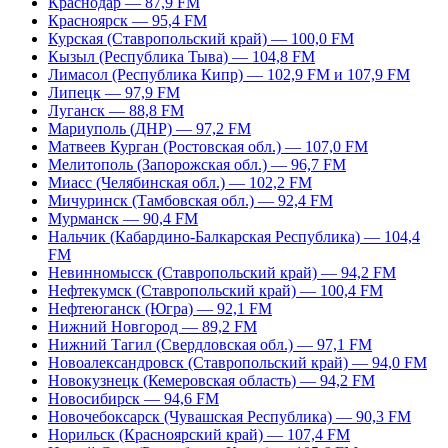
Краснодар — 87,9 FM
Красноярск — 95,4 FM
Курская (Ставропольский край) — 100,0 FM
Кызыл (Республика Тыва) — 104,8 FM
Лимасол (Республика Кипр) — 102,9 FM и 107,9 FM
Липецк — 97,9 FM
Луганск — 88,8 FM
Мариуполь (ДНР) — 97,2 FM
Матвеев Курган (Ростовская обл.) — 107,0 FM
Мелитополь (Запорожская обл.) — 96,7 FM
Миасс (Челябинская обл.) — 102,2 FM
Мичуринск (Тамбовская обл.) — 92,4 FM
Мурманск — 90,4 FM
Нальчик (Кабардино-Балкарская Республика) — 104,4
FM
Невинномысск (Ставропольский край) — 94,2 FM
Нефтекумск (Ставропольский край) — 100,4 FM
Нефтеюганск (Югра) — 92,1 FM
Нижний Новгород — 89,2 FM
Нижний Тагил (Свердловская обл.) — 97,1 FM
Новоалександровск (Ставропольский край) — 94,0 FM
Новокузнецк (Кемеровская область) — 94,2 FM
Новосибирск — 94,6 FM
Новочебоксарск (Чувашская Республика) — 90,3 FM
Норильск (Красноярский край) — 107,4 FM