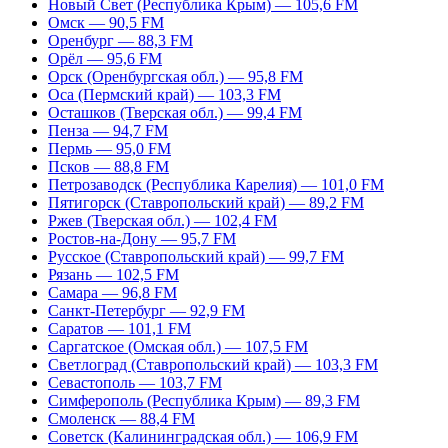
Новый Свет (Республика Крым) — 105,6 FM
Омск — 90,5 FM
Оренбург — 88,3 FM
Орёл — 95,6 FM
Орск (Оренбургская обл.) — 95,8 FM
Оса (Пермский край) — 103,3 FM
Осташков (Тверская обл.) — 99,4 FM
Пенза — 94,7 FM
Пермь — 95,0 FM
Псков — 88,8 FM
Петрозаводск (Республика Карелия) — 101,0 FM
Пятигорск (Ставропольский край) — 89,2 FM
Ржев (Тверская обл.) — 102,4 FM
Ростов-на-Дону — 95,7 FM
Русское (Ставропольский край) — 99,7 FM
Рязань — 102,5 FM
Самара — 96,8 FM
Санкт-Петербург — 92,9 FM
Саратов — 101,1 FM
Саргатское (Омская обл.) — 107,5 FM
Светлоград (Ставропольский край) — 103,3 FM
Севастополь — 103,7 FM
Симферополь (Республика Крым) — 89,3 FM
Смоленск — 88,4 FM
Советск (Калининградская обл.) — 106,9 FM