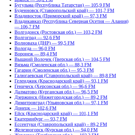
Бугульма (Республика Татарстан) — 105,9 FM
Буденновск (Ставропольский край) — 101,7 FM
Владивосток (Приморский край) — 97,3 FM
Владикавказ (Республика Северная Осетия — Алания)
— 106,7 FM
Волгодонск (Ростовская обл.) — 103,2 FM
Волгоград — 92,6 FM
Волноваха (ДНР) — 99,5 FM
Вологда — 96,0 FM
Воронеж — 89,4 FM
Вышний Волочек (Тверская обл.) — 104,5 FM
Вязьма (Смоленская обл.) — 88,3 FM
Гагарин (Смоленская обл.) — 95,3 FM
Галюгаевская (Ставропольский край) — 89,8 FM
Геленджик (Краснодарский край) — 93,1 FM
Геническ (Херсонская обл.) — 96,6 FM
Далматово (Курганская обл.) — 96,5 FM
Дзержинск (Нижегородская обл.) — 89,2 FM
Димитровград (Ульяновская обл.) — 97,1 FM
Донецк — 102,6 FM
Ейск (Краснодарский край) — 101,1 FM
Екатеринбург — 93,7 FM
Ессентуки (Ставропольский край) – 89,2 FM
Железногорск (Курская обл.) — 94,0 FM