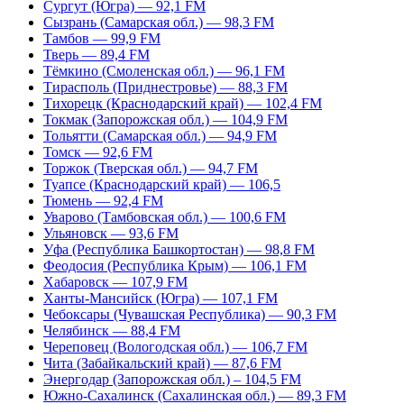
Сургут (Югра) — 92,1 FM
Сызрань (Самарская обл.) — 98,3 FM
Тамбов — 99,9 FM
Тверь — 89,4 FM
Тёмкино (Смоленская обл.) — 96,1 FM
Тирасполь (Приднестровье) — 88,3 FM
Тихорецк (Краснодарский край) — 102,4 FM
Токмак (Запорожская обл.) — 104,9 FM
Тольятти (Самарская обл.) — 94,9 FM
Томск — 92,6 FM
Торжок (Тверская обл.) — 94,7 FM
Туапсе (Краснодарский край) — 106,5
Тюмень — 92,4 FM
Уварово (Тамбовская обл.) — 100,6 FM
Ульяновск — 93,6 FM
Уфа (Республика Башкортостан) — 98,8 FM
Феодосия (Республика Крым) — 106,1 FM
Хабаровск — 107,9 FM
Ханты-Мансийск (Югра) — 107,1 FM
Чебоксары (Чувашская Республика) — 90,3 FM
Челябинск — 88,4 FM
Череповец (Вологодская обл.) — 106,7 FM
Чита (Забайкальский край) — 87,6 FM
Энергодар (Запорожская обл.) – 104,5 FM
Южно-Сахалинск (Сахалинская обл.) — 89,3 FM