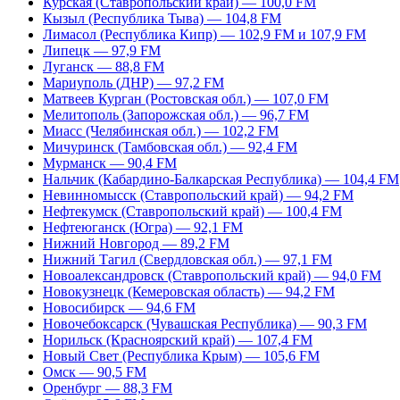
Курская (Ставропольский край) — 100,0 FM
Кызыл (Республика Тыва) — 104,8 FM
Лимасол (Республика Кипр) — 102,9 FM и 107,9 FM
Липецк — 97,9 FM
Луганск — 88,8 FM
Мариуполь (ДНР) — 97,2 FM
Матвеев Курган (Ростовская обл.) — 107,0 FM
Мелитополь (Запорожская обл.) — 96,7 FM
Миасс (Челябинская обл.) — 102,2 FM
Мичуринск (Тамбовская обл.) — 92,4 FM
Мурманск — 90,4 FM
Нальчик (Кабардино-Балкарская Республика) — 104,4 FM
Невинномысск (Ставропольский край) — 94,2 FM
Нефтекумск (Ставропольский край) — 100,4 FM
Нефтеюганск (Югра) — 92,1 FM
Нижний Новгород — 89,2 FM
Нижний Тагил (Свердловская обл.) — 97,1 FM
Новоалександровск (Ставропольский край) — 94,0 FM
Новокузнецк (Кемеровская область) — 94,2 FM
Новосибирск — 94,6 FM
Новочебоксарск (Чувашская Республика) — 90,3 FM
Норильск (Красноярский край) — 107,4 FM
Новый Свет (Республика Крым) — 105,6 FM
Омск — 90,5 FM
Оренбург — 88,3 FM