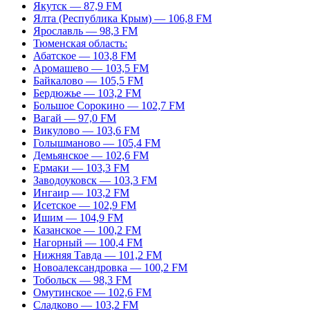
Якутск — 87,9 FM
Ялта (Республика Крым) — 106,8 FM
Ярославль — 98,3 FM
Тюменская область:
Абатское — 103,8 FM
Аромашево — 103,5 FM
Байкалово — 105,5 FM
Бердюжье — 103,2 FM
Большое Сорокино — 102,7 FM
Вагай — 97,0 FM
Викулово — 103,6 FM
Голышманово — 105,4 FM
Демьянское — 102,6 FM
Ермаки — 103,3 FM
Заводоуковск — 103,3 FM
Ингаир — 103,2 FM
Исетское — 102,9 FM
Ишим — 104,9 FM
Казанское — 100,2 FM
Нагорный — 100,4 FM
Нижняя Тавда — 101,2 FM
Новоалександровка — 100,2 FM
Тобольск — 98,3 FM
Омутинское — 102,6 FM
Сладково — 103,2 FM