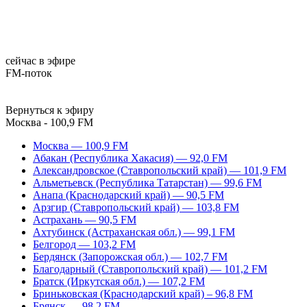
сейчас в эфире
FM-поток
Вернуться к эфиру
Москва - 100,9 FM
Москва — 100,9 FM
Абакан (Республика Хакасия) — 92,0 FM
Александровское (Ставропольский край) — 101,9 FM
Альметьевск (Республика Татарстан) — 99,6 FM
Анапа (Краснодарский край) — 90,5 FM
Арзгир (Ставропольский край) — 103,8 FM
Астрахань — 90,5 FM
Ахтубинск (Астраханская обл.) — 99,1 FM
Белгород — 103,2 FM
Бердянск (Запорожская обл.) — 102,7 FM
Благодарный (Ставропольский край) — 101,2 FM
Братск (Иркутская обл.) — 107,2 FM
Бриньковская (Краснодарский край) – 96,8 FM
Брянск — 98,2 FM