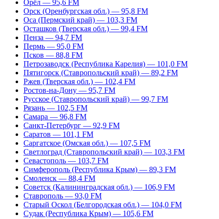
Орёл — 95,6 FM
Орск (Оренбургская обл.) — 95,8 FM
Оса (Пермский край) — 103,3 FM
Осташков (Тверская обл.) — 99,4 FM
Пенза — 94,7 FM
Пермь — 95,0 FM
Псков — 88,8 FM
Петрозаводск (Республика Карелия) — 101,0 FM
Пятигорск (Ставропольский край) — 89,2 FM
Ржев (Тверская обл.) — 102,4 FM
Ростов-на-Дону — 95,7 FM
Русское (Ставропольский край) — 99,7 FM
Рязань — 102,5 FM
Самара — 96,8 FM
Санкт-Петербург — 92,9 FM
Саратов — 101,1 FM
Саргатское (Омская обл.) — 107,5 FM
Светлоград (Ставропольский край) — 103,3 FM
Севастополь — 103,7 FM
Симферополь (Республика Крым) — 89,3 FM
Смоленск — 88,4 FM
Советск (Калининградская обл.) — 106,9 FM
Ставрополь — 93,0 FM
Старый Оскол (Белгородская обл.) — 104,0 FM
Судак (Республика Крым) — 105,6 FM