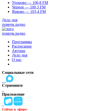
Упорово — 106,8 FM
Черное — 100,3 FM
Ярково — 103,4 FM
Дело дня
помочь радио
помочь радио
Программы
Расписание
Авторы
Дело дня
О нас
Социальные сети
Стриминги
Приложение
Сейчас в эфире: