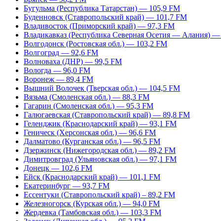
Бугульма (Республика Татарстан) — 105,9 FM
Буденновск (Ставропольский край) — 101,7 FM
Владивосток (Приморский край) — 97,3 FM
Владикавказ (Республика Северная Осетия — Алания) —
Волгодонск (Ростовская обл.) — 103,2 FM
Волгоград — 92,6 FM
Волноваха (ДНР) — 99,5 FM
Вологда — 96,0 FM
Воронеж — 89,4 FM
Вышний Волочек (Тверская обл.) — 104,5 FM
Вязьма (Смоленская обл.) — 88,3 FM
Гагарин (Смоленская обл.) — 95,3 FM
Галюгаевская (Ставропольский край) — 89,8 FM
Геленджик (Краснодарский край) — 93,1 FM
Геническ (Херсонская обл.) — 96,6 FM
Далматово (Курганская обл.) — 96,5 FM
Дзержинск (Нижегородская обл.) — 89,2 FM
Димитровград (Ульяновская обл.) — 97,1 FM
Донецк — 102,6 FM
Ейск (Краснодарский край) — 101,1 FM
Екатеринбург — 93,7 FM
Ессентуки (Ставропольский край) – 89,2 FM
Железногорск (Курская обл.) — 94,0 FM
Жердевка (Тамбовская обл.) — 103,3 FM