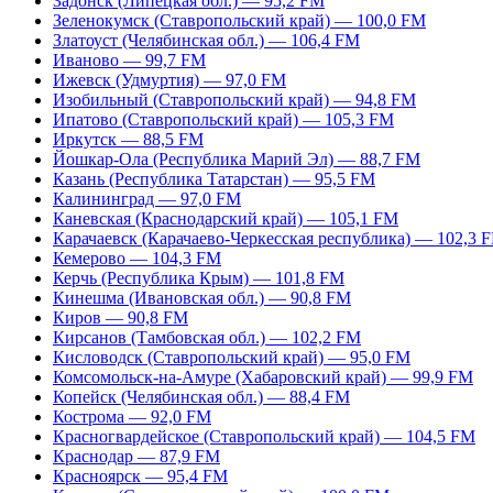
Задонск (Липецкая обл.) — 95,2 FM
Зеленокумск (Ставропольский край) — 100,0 FM
Златоуст (Челябинская обл.) — 106,4 FM
Иваново — 99,7 FM
Ижевск (Удмуртия) — 97,0 FM
Изобильный (Ставропольский край) — 94,8 FM
Ипатово (Ставропольский край) — 105,3 FM
Иркутск — 88,5 FM
Йошкар-Ола (Республика Марий Эл) — 88,7 FM
Казань (Республика Татарстан) — 95,5 FM
Калининград — 97,0 FM
Каневская (Краснодарский край) — 105,1 FM
Карачаевск (Карачаево-Черкесская республика) — 102,3 
Кемерово — 104,3 FM
Керчь (Республика Крым) — 101,8 FM
Кинешма (Ивановская обл.) — 90,8 FM
Киров — 90,8 FM
Кирсанов (Тамбовская обл.) — 102,2 FM
Кисловодск (Ставропольский край) — 95,0 FM
Комсомольск-на-Амуре (Хабаровский край) — 99,9 FM
Копейск (Челябинская обл.) — 88,4 FM
Кострома — 92,0 FM
Красногвардейское (Ставропольский край) — 104,5 FM
Краснодар — 87,9 FM
Красноярск — 95,4 FM