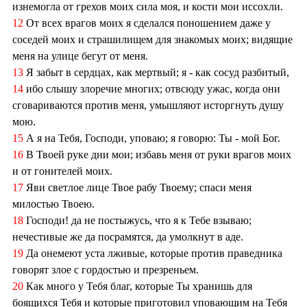
изнемогла от грехов моих сила моя, и кости мои иссохли.
12
От всех врагов моих я сделался поношением даже у
соседей моих и страшилищем для знакомых моих; видящие
меня на улице бегут от меня.
13
Я забыт в сердцах, как мертвый; я - как сосуд разбитый,
14
ибо слышу злоречие многих; отвсюду ужас, когда они
сговариваются против меня, умышляют исторгнуть душу
мою.
15
А я на Тебя, Господи, уповаю; я говорю: Ты - мой Бог.
16
В Твоей руке дни мои; избавь меня от руки врагов моих
и от гонителей моих.
17
Яви светлое лице Твое рабу Твоему; спаси меня
милостью Твоею.
18
Господи! да не постыжусь, что я к Тебе взываю;
нечестивые же да посрамятся, да умолкнут в аде.
19
Да онемеют уста лживые, которые против праведника
говорят злое с гордостью и презреньем.
20
Как много у Тебя благ, которые Ты хранишь для
боящихся Тебя и которые приготовил уповающим на Тебя