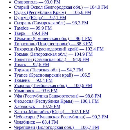
Ставрополь — 93,0 FM
Старый Оскол (Белгородская обл.) — 104,0 FM
Судак (Республика Крым) — 105,6 FM
Сургут (Югра) — 92,1 FM
Сызрань (Самарская обл.) — 98,3 FM
Тамбов — 99,9 FM
Тверь — 89,4 FM
Тёмкино (Смоленская обл.) — 96,1 FM
Тирасполь (Приднестровье) — 88,3 FM
Тихорецк (Краснодарский край) — 102,4 FM
Токмак (Запорожская обл.) — 104,9 FM
Тольятти (Самарская обл.) — 94,9 FM
Томск — 92,6 FM
Торжок (Тверская обл.) — 94,7 FM
Туапсе (Краснодарский край) — 106,5
Тюмень — 92,4 FM
Уварово (Тамбовская обл.) — 100,6 FM
Ульяновск — 93,6 FM
Уфа (Республика Башкортостан) — 98,8 FM
Феодосия (Республика Крым) — 106,1 FM
Хабаровск — 107,9 FM
Ханты-Мансийск (Югра) — 107,1 FM
Чебоксары (Чувашская Республика) — 90,3 FM
Челябинск — 88,4 FM
Череповец (Вологодская обл.) — 106,7 FM