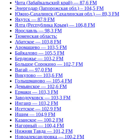
Чита (Забайкальский край) — 87,6 FM
Энергодар (Запорожская обл.) – 104,5 FM
Южно-Сахалинск (Сахалинская обл.) — 89,3 FM
Якутск — 87,9 FM
Ялта (Республика Крым) — 106,8 FM
Ярославль — 98,3 FM
Тюменская область:
Абатское — 103,8 FM
Аромашево — 103,5 FM
Байкалово — 105,5 FM
Бердюжье — 103,2 FM
Большое Сорокино — 102,7 FM
Вагай — 97,0 FM
Викулово — 103,6 FM
Голышманово — 105,4 FM
Демьянское — 102,6 FM
Ермаки — 103,3 FM
Заводоуковск — 103,3 FM
Ингаир — 103,2 FM
Исетское — 102,9 FM
Ишим — 104,9 FM
Казанское — 100,2 FM
Нагорный — 100,4 FM
Нижняя Тавда — 101,2 FM
Новоалександровка — 100,2 FM