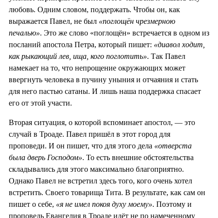
любовь. Одним словом, поддержать. Чтобы он, как
выражается Павел, не был
«поглощён чрезмерною
печалью»
. Это же слово «поглощён» встречается в одном из
посланий апостола Петра, который пишет:
«диавол ходит,
как рыкающий лев, ища, кого поглотить»
. Так Павел
намекает на то, что непрощение окружающих может
ввергнуть человека в пучину уныния и отчаяния и стать
для него пастью сатаны. И лишь наша поддержка спасает
его от этой участи.
Вторая ситуация, о которой вспоминает апостол, — это
случай в Троаде. Павел пришёл в этот город для
проповеди. И он пишет, что для этого дела
«отверста
была дверь Господом»
. То есть внешние обстоятельства
складывались для этого максимально благоприятно.
Однако Павел не встретил здесь того, кого очень хотел
встретить. Своего товарища Тита. В результате, как сам он
пишет о себе,
«я не имел покоя духу моему»
. Поэтому и
проповедь Евангелия в Троаде идёт не по намеченному