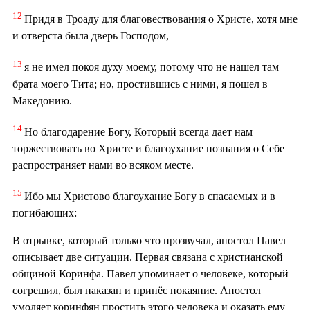
12
Придя в Троаду для благовествования о Христе, хотя мне
и отверста была дверь Господом,
13
я не имел покоя духу моему, потому что не нашел там
брата моего Тита; но, простившись с ними, я пошел в
Македонию.
14
Но благодарение Богу, Который всегда дает нам
торжествовать во Христе и благоухание познания о Себе
распространяет нами во всяком месте.
15
Ибо мы Христово благоухание Богу в спасаемых и в
погибающих:
В отрывке, который только что прозвучал, апостол Павел
описывает две ситуации. Первая связана с христианской
общиной Коринфа. Павел упоминает о человеке, который
согрешил, был наказан и принёс покаяние. Апостол
умоляет коринфян простить этого человека и оказать ему