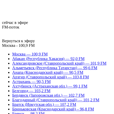
сейчас в эфире
FM-поток
Вернуться к эфиру
Москва - 100,9 FM
Москва — 100,9 FM
Абакан (Республика Хакасия) — 92,0 FM
Александровское (Ставропольский край) — 101,9 FM
Альметьевск (Республика Татарстан) — 99,6 FM
Анапа (Краснодарский край) — 90,5 FM
Арзгир (Ставропольский край) — 103,8 FM
Астрахань — 90,5 FM
Ахтубинск (Астраханская обл.) — 99,1 FM
Белгород — 103,2 FM
Бердянск (Запорожская обл.) — 102,7 FM
Благодарный (Ставропольский край) — 101,2 FM
Братск (Иркутская обл.) — 107,2 FM
Бриньковская (Краснодарский край) – 96,8 FM
Брянск — 98,2 FM