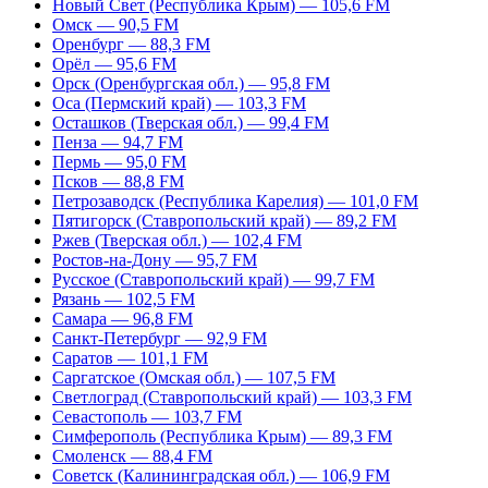
Новый Свет (Республика Крым) — 105,6 FM
Омск — 90,5 FM
Оренбург — 88,3 FM
Орёл — 95,6 FM
Орск (Оренбургская обл.) — 95,8 FM
Оса (Пермский край) — 103,3 FM
Осташков (Тверская обл.) — 99,4 FM
Пенза — 94,7 FM
Пермь — 95,0 FM
Псков — 88,8 FM
Петрозаводск (Республика Карелия) — 101,0 FM
Пятигорск (Ставропольский край) — 89,2 FM
Ржев (Тверская обл.) — 102,4 FM
Ростов-на-Дону — 95,7 FM
Русское (Ставропольский край) — 99,7 FM
Рязань — 102,5 FM
Самара — 96,8 FM
Санкт-Петербург — 92,9 FM
Саратов — 101,1 FM
Саргатское (Омская обл.) — 107,5 FM
Светлоград (Ставропольский край) — 103,3 FM
Севастополь — 103,7 FM
Симферополь (Республика Крым) — 89,3 FM
Смоленск — 88,4 FM
Советск (Калининградская обл.) — 106,9 FM