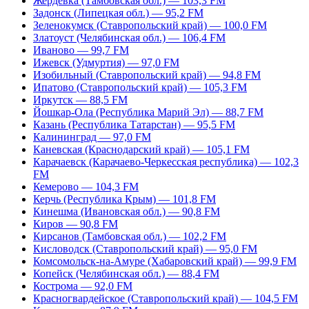
Жердевка (Тамбовская обл.) — 103,3 FM
Задонск (Липецкая обл.) — 95,2 FM
Зеленокумск (Ставропольский край) — 100,0 FM
Златоуст (Челябинская обл.) — 106,4 FM
Иваново — 99,7 FM
Ижевск (Удмуртия) — 97,0 FM
Изобильный (Ставропольский край) — 94,8 FM
Ипатово (Ставропольский край) — 105,3 FM
Иркутск — 88,5 FM
Йошкар-Ола (Республика Марий Эл) — 88,7 FM
Казань (Республика Татарстан) — 95,5 FM
Калининград — 97,0 FM
Каневская (Краснодарский край) — 105,1 FM
Карачаевск (Карачаево-Черкесская республика) — 102,3
FM
Кемерово — 104,3 FM
Керчь (Республика Крым) — 101,8 FM
Кинешма (Ивановская обл.) — 90,8 FM
Киров — 90,8 FM
Кирсанов (Тамбовская обл.) — 102,2 FM
Кисловодск (Ставропольский край) — 95,0 FM
Комсомольск-на-Амуре (Хабаровский край) — 99,9 FM
Копейск (Челябинская обл.) — 88,4 FM
Кострома — 92,0 FM
Красногвардейское (Ставропольский край) — 104,5 FM