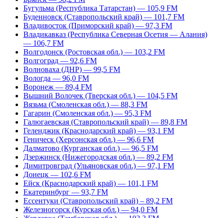
Бугульма (Республика Татарстан) — 105,9 FM
Буденновск (Ставропольский край) — 101,7 FM
Владивосток (Приморский край) — 97,3 FM
Владикавказ (Республика Северная Осетия — Алания)
— 106,7 FM
Волгодонск (Ростовская обл.) — 103,2 FM
Волгоград — 92,6 FM
Волноваха (ДНР) — 99,5 FM
Вологда — 96,0 FM
Воронеж — 89,4 FM
Вышний Волочек (Тверская обл.) — 104,5 FM
Вязьма (Смоленская обл.) — 88,3 FM
Гагарин (Смоленская обл.) — 95,3 FM
Галюгаевская (Ставропольский край) — 89,8 FM
Геленджик (Краснодарский край) — 93,1 FM
Геническ (Херсонская обл.) — 96,6 FM
Далматово (Курганская обл.) — 96,5 FM
Дзержинск (Нижегородская обл.) — 89,2 FM
Димитровград (Ульяновская обл.) — 97,1 FM
Донецк — 102,6 FM
Ейск (Краснодарский край) — 101,1 FM
Екатеринбург — 93,7 FM
Ессентуки (Ставропольский край) – 89,2 FM
Железногорск (Курская обл.) — 94,0 FM