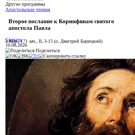
Другие программы
Апостольские чтения
Второе послание к Коринфянам святого
апостола Павла
Скачать
2 Кор., 171 зач., II, 3-15 (о. Дмитрий Барицкий)
10.08.2026
Поделиться