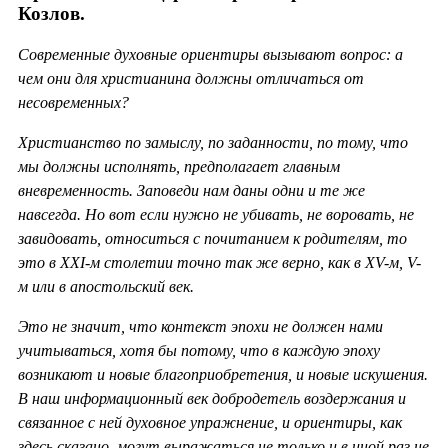
Козлов.
Современные духовные ориентиры вызывают вопрос: а
чем они для христианина должны отличаться от
несовременных?
Христианство по замыслу, по заданности, по тому, что
мы должны исполнять, предполагает главным
вневременность. Заповеди нам даны одни и те же
навсегда. Но вот если нужно не убивать, не воровать, не
завидовать, относиться с почитанием к родителям, то
это в ХХ
I-м столетии точно так же верно, как в
XV-м,
V-
м или в апостольский век.
Это не значит, что контекст эпохи не должен нами
учитываться, хотя бы потому, что в каждую эпоху
возникают и новые благоприобретения, и новые искушения.
В наш информационный век добродетель воздержания и
связанное с ней духовное упражнение, и ориентиры, как
здесь сказано, могут выражаться не только и в иной раз не