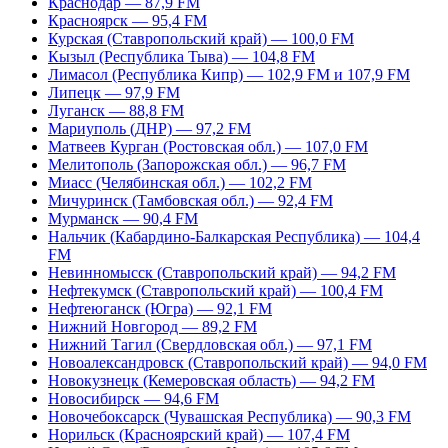
Краснодар — 87,9 FM
Красноярск — 95,4 FM
Курская (Ставропольский край) — 100,0 FM
Кызыл (Республика Тыва) — 104,8 FM
Лимасол (Республика Кипр) — 102,9 FM и 107,9 FM
Липецк — 97,9 FM
Луганск — 88,8 FM
Мариуполь (ДНР) — 97,2 FM
Матвеев Курган (Ростовская обл.) — 107,0 FM
Мелитополь (Запорожская обл.) — 96,7 FM
Миасс (Челябинская обл.) — 102,2 FM
Мичуринск (Тамбовская обл.) — 92,4 FM
Мурманск — 90,4 FM
Нальчик (Кабардино-Балкарская Республика) — 104,4
FM
Невинномысск (Ставропольский край) — 94,2 FM
Нефтекумск (Ставропольский край) — 100,4 FM
Нефтеюганск (Югра) — 92,1 FM
Нижний Новгород — 89,2 FM
Нижний Тагил (Свердловская обл.) — 97,1 FM
Новоалександровск (Ставропольский край) — 94,0 FM
Новокузнецк (Кемеровская область) — 94,2 FM
Новосибирск — 94,6 FM
Новочебоксарск (Чувашская Республика) — 90,3 FM
Норильск (Красноярский край) — 107,4 FM