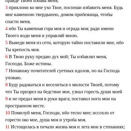
правде Твоей избавь меня;
3
приклони ко мне ухо Твое, поспеши избавить меня. Будь
мне каменною твердынею, домом прибежища, чтобы
спасти меня,
4
ибо Ты каменная гора моя и ограда моя; ради имени
Твоего води меня и управляй мною.
5
Выведи меня из сети, которую тайно поставили мне, ибо
Ты крепость моя.
6
В Твою руку предаю дух мой; Ты избавлял меня,
Господи, Боже истины.
7
Ненавижу почитателей суетных идолов, но на Господа
уповаю.
8
Буду радоваться и веселиться о милости Твоей, потому
что Ты призрел на бедствие мое, узнал горесть души моей
9
и не предал меня в руки врага; поставил ноги мои на
пространном месте.
10
Помилуй меня, Господи, ибо тесно мне; иссохло от
горести око мое, душа моя и утроба моя.
11
Истощилась в печали жизнь моя и лета мои в стенаниях;