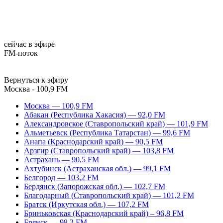
сейчас в эфире
FM-поток
Вернуться к эфиру
Москва - 100,9 FM
Москва — 100,9 FM
Абакан (Республика Хакасия) — 92,0 FM
Александровское (Ставропольский край) — 101,9 FM
Альметьевск (Республика Татарстан) — 99,6 FM
Анапа (Краснодарский край) — 90,5 FM
Арзгир (Ставропольский край) — 103,8 FM
Астрахань — 90,5 FM
Ахтубинск (Астраханская обл.) — 99,1 FM
Белгород — 103,2 FM
Бердянск (Запорожская обл.) — 102,7 FM
Благодарный (Ставропольский край) — 101,2 FM
Братск (Иркутская обл.) — 107,2 FM
Бриньковская (Краснодарский край) – 96,8 FM
Брянск — 98,2 FM