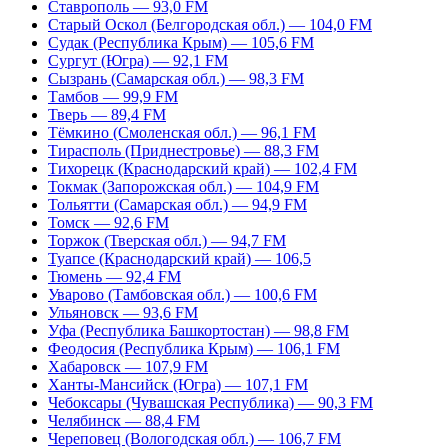
Ставрополь — 93,0 FM
Старый Оскол (Белгородская обл.) — 104,0 FM
Судак (Республика Крым) — 105,6 FM
Сургут (Югра) — 92,1 FM
Сызрань (Самарская обл.) — 98,3 FM
Тамбов — 99,9 FM
Тверь — 89,4 FM
Тёмкино (Смоленская обл.) — 96,1 FM
Тирасполь (Приднестровье) — 88,3 FM
Тихорецк (Краснодарский край) — 102,4 FM
Токмак (Запорожская обл.) — 104,9 FM
Тольятти (Самарская обл.) — 94,9 FM
Томск — 92,6 FM
Торжок (Тверская обл.) — 94,7 FM
Туапсе (Краснодарский край) — 106,5
Тюмень — 92,4 FM
Уварово (Тамбовская обл.) — 100,6 FM
Ульяновск — 93,6 FM
Уфа (Республика Башкортостан) — 98,8 FM
Феодосия (Республика Крым) — 106,1 FM
Хабаровск — 107,9 FM
Ханты-Мансийск (Югра) — 107,1 FM
Чебоксары (Чувашская Республика) — 90,3 FM
Челябинск — 88,4 FM
Череповец (Вологодская обл.) — 106,7 FM