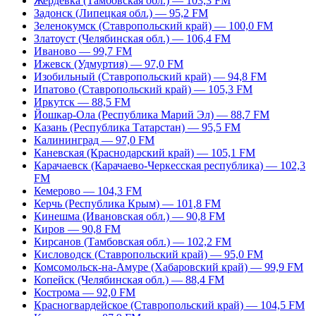
Жердевка (Тамбовская обл.) — 103,3 FM
Задонск (Липецкая обл.) — 95,2 FM
Зеленокумск (Ставропольский край) — 100,0 FM
Златоуст (Челябинская обл.) — 106,4 FM
Иваново — 99,7 FM
Ижевск (Удмуртия) — 97,0 FM
Изобильный (Ставропольский край) — 94,8 FM
Ипатово (Ставропольский край) — 105,3 FM
Иркутск — 88,5 FM
Йошкар-Ола (Республика Марий Эл) — 88,7 FM
Казань (Республика Татарстан) — 95,5 FM
Калининград — 97,0 FM
Каневская (Краснодарский край) — 105,1 FM
Карачаевск (Карачаево-Черкесская республика) — 102,3
FM
Кемерово — 104,3 FM
Керчь (Республика Крым) — 101,8 FM
Кинешма (Ивановская обл.) — 90,8 FM
Киров — 90,8 FM
Кирсанов (Тамбовская обл.) — 102,2 FM
Кисловодск (Ставропольский край) — 95,0 FM
Комсомольск-на-Амуре (Хабаровский край) — 99,9 FM
Копейск (Челябинская обл.) — 88,4 FM
Кострома — 92,0 FM
Красногвардейское (Ставропольский край) — 104,5 FM