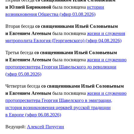
и Юлией Бирюковой
была посвящена
истории
возникновения Общества (эфир 03.08.2026)
Вторая беседа
со священниками Ильей Соловьевым
и Евгением Агеевым
была посвящена
жизни и служения
митрополита Евлогия (Георгиевского) (эфир 04.08.2026)
Третья беседа
со священниками Ильей Соловьевым
и Евгением Агеевым
была посвящена
жизни и служению
протопресвитера Георгия Шавельского до революции
(эфир 05.08.2026)
Четвертая беседа
со священниками Ильей Соловьевым
и Евгением Агеевым
была посвящена
жизни и служению
протопресвитера Георгия Шавелского в эмиграции,
история возникновения церквей русской традиции
в Европе (эфир 06.08.2026)
Ведущий:
Алексей Пичугин