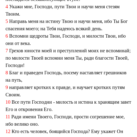
4
Укажи мне, Господи, пути Твои и научи меня стезям
Твоим.
5
Направь меня на истину Твою и научи меня, ибо Ты Бог
спасения моего; на Тебя надеюсь всякий день.
6
Вспомни щедроты Твои, Господи, и милости Твои, ибо
они от века.
7
Грехов юности моей и преступлений моих не вспоминай;
по милости Твоей вспомни меня Ты, ради благости Твоей,
Господи!
8
Благ и праведен Господь, посему наставляет грешников
на путь,
9
направляет кротких к правде, и научает кротких путям
Своим.
10
Все пути Господни - милость и истина к хранящим завет
Его и откровения Его.
11
Ради имени Твоего, Господи, прости согрешение мое,
ибо велико оно.
12
Кто есть человек, боящийся Господа? Ему укажет Он