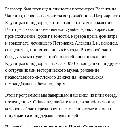
Разговор был посвящен личности протоиерея Валентина
Чаплина, первого настоятеля возрождённого Патриаршего
Крутицкого подворья, к столетию со дня его рождения.
Гости рассказали о необычной судьбе героя: дворянское
происхождение, фронт в юности, карьера врача-фониатра
и гомеопата, лечившего Патриарха Алексия I, и, наконец,
священство, принятое лишь в 63 года. Во второй части
беседы мы коснулись особенностей восстановления
Крутицкого подворья в начале 1990-х: конфликты и дружба
с сотрудниками Исторического музея, рождение
православного скаутского движения, издательская
и молодёжная работа подворья.
Этой программой мы завершаем наш цикл из пяти бесед,
посвященных Обществу любителей церковной истории,
которое сейчас переживает не самые простые времена
и нуждается в поддержке слушателей.
Первая беседа
со священником Ильей Соловьевым