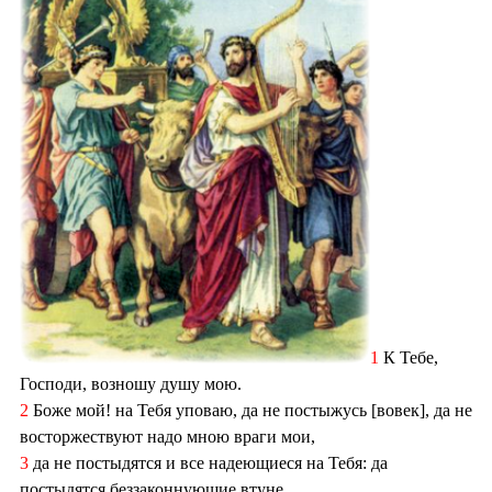
1
К Тебе,
Господи, возношу душу мою.
2
Боже мой! на Тебя уповаю, да не постыжусь [вовек], да не
восторжествуют надо мною враги мои,
3
да не постыдятся и все надеющиеся на Тебя: да
постыдятся беззаконнующие втуне.