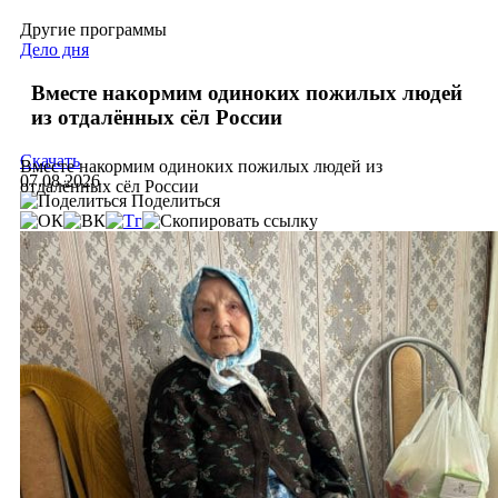
Другие программы
Дело дня
Вместе накормим одиноких пожилых людей
из отдалённых сёл России
Скачать
Вместе накормим одиноких пожилых людей из
07.08.2026
отдалённых сёл России
Поделиться