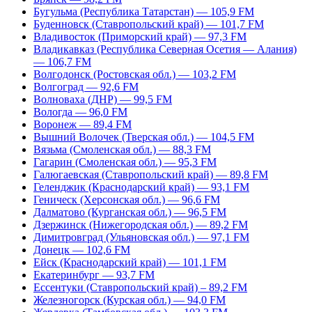
Бугульма (Республика Татарстан) — 105,9 FM
Буденновск (Ставропольский край) — 101,7 FM
Владивосток (Приморский край) — 97,3 FM
Владикавказ (Республика Северная Осетия — Алания)
— 106,7 FM
Волгодонск (Ростовская обл.) — 103,2 FM
Волгоград — 92,6 FM
Волноваха (ДНР) — 99,5 FM
Вологда — 96,0 FM
Воронеж — 89,4 FM
Вышний Волочек (Тверская обл.) — 104,5 FM
Вязьма (Смоленская обл.) — 88,3 FM
Гагарин (Смоленская обл.) — 95,3 FM
Галюгаевская (Ставропольский край) — 89,8 FM
Геленджик (Краснодарский край) — 93,1 FM
Геническ (Херсонская обл.) — 96,6 FM
Далматово (Курганская обл.) — 96,5 FM
Дзержинск (Нижегородская обл.) — 89,2 FM
Димитровград (Ульяновская обл.) — 97,1 FM
Донецк — 102,6 FM
Ейск (Краснодарский край) — 101,1 FM
Екатеринбург — 93,7 FM
Ессентуки (Ставропольский край) – 89,2 FM
Железногорск (Курская обл.) — 94,0 FM