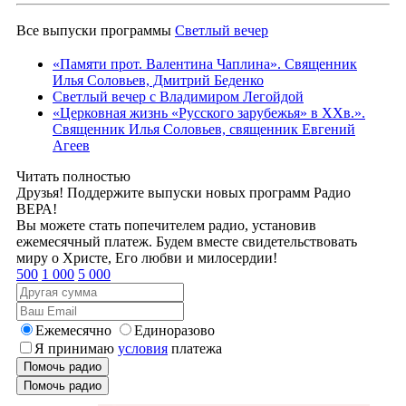
Все выпуски программы
Светлый вечер
«Памяти прот. Валентина Чаплина». Священник
Илья Соловьев, Дмитрий Беденко
Светлый вечер с Владимиром Легойдой
«Церковная жизнь «Русского зарубежья» в ХХв.».
Священник Илья Соловьев, священник Евгений
Агеев
Читать полностью
Друзья! Поддержите выпуски новых программ Радио
ВЕРА!
Вы можете стать попечителем радио, установив
ежемесячный платеж. Будем вместе свидетельствовать
миру о Христе, Его любви и милосердии!
500
1 000
5 000
Ежемесячно
Единоразово
Я принимаю
условия
платежа
Помочь радио
Помочь радио