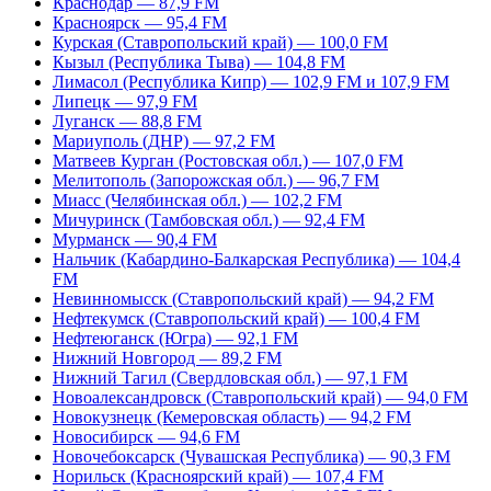
Краснодар — 87,9 FM
Красноярск — 95,4 FM
Курская (Ставропольский край) — 100,0 FM
Кызыл (Республика Тыва) — 104,8 FM
Лимасол (Республика Кипр) — 102,9 FM и 107,9 FM
Липецк — 97,9 FM
Луганск — 88,8 FM
Мариуполь (ДНР) — 97,2 FM
Матвеев Курган (Ростовская обл.) — 107,0 FM
Мелитополь (Запорожская обл.) — 96,7 FM
Миасс (Челябинская обл.) — 102,2 FM
Мичуринск (Тамбовская обл.) — 92,4 FM
Мурманск — 90,4 FM
Нальчик (Кабардино-Балкарская Республика) — 104,4
FM
Невинномысск (Ставропольский край) — 94,2 FM
Нефтекумск (Ставропольский край) — 100,4 FM
Нефтеюганск (Югра) — 92,1 FM
Нижний Новгород — 89,2 FM
Нижний Тагил (Свердловская обл.) — 97,1 FM
Новоалександровск (Ставропольский край) — 94,0 FM
Новокузнецк (Кемеровская область) — 94,2 FM
Новосибирск — 94,6 FM
Новочебоксарск (Чувашская Республика) — 90,3 FM
Норильск (Красноярский край) — 107,4 FM