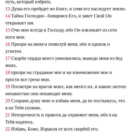
путь, который избрать.
13
Душа его пребудет во благе, и семя его наследует землю.
14
Тайна Господня - боящимся Его, и завет Свой Он
открывает им.
15
Очи мои всегда к Господу, ибо Он извлекает из сети
ноги мои.
16
Призри на меня и помилуй меня, ибо я одинок и
угнетен.
17
Скорби сердца моего умножились; выведи меня из бед
моих,
18
призри на страдание мое и на изнеможение мое и
прости все грехи мои.
19
Посмотри на врагов моих, как много их, и какою лютою
ненавистью они ненавидят меня.
20
Сохрани душу мою и избавь меня, да не постыжусь, что
я на Тебя уповаю.
21
Непорочность и правота да охраняют меня, ибо я на
Тебя надеюсь.
22
Избавь, Боже, Израиля от всех скорбей его.