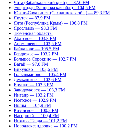
Чита (Забайкальский край) — 87,6 FM
Энергодар (Запорожская обл.) – 104,5 FM
Южно-Сахалинск (Сахалинская обл.) — 89,3 FM
Якутск — 87,9 FM
Ялта (Республика Крым) — 106,8 FM
Ярославль — 98,3 FM
Тюменская область:
Абатское — 103,8 FM
Аромашево — 103,5 FM
Байкалово — 105,5 FM
Бердюжье — 103,2 FM
Большое Сорокино — 102,7 FM
Вагай — 97,0 FM
Викулово — 103,6 FM
Голышманово — 105,4 FM
Демьянское — 102,6 FM
Ермаки — 103,3 FM
Заводоуковск — 103,3 FM
Ингаир — 103,2 FM
Исетское — 102,9 FM
Ишим — 104,9 FM
Казанское — 100,2 FM
Нагорный — 100,4 FM
Нижняя Тавда — 101,2 FM
Новоалександровка — 100,2 FM