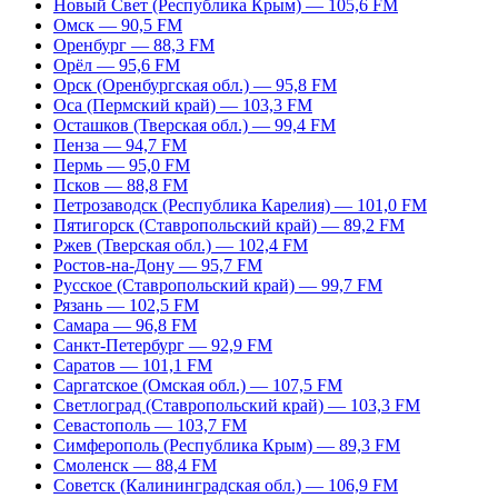
Новый Свет (Республика Крым) — 105,6 FM
Омск — 90,5 FM
Оренбург — 88,3 FM
Орёл — 95,6 FM
Орск (Оренбургская обл.) — 95,8 FM
Оса (Пермский край) — 103,3 FM
Осташков (Тверская обл.) — 99,4 FM
Пенза — 94,7 FM
Пермь — 95,0 FM
Псков — 88,8 FM
Петрозаводск (Республика Карелия) — 101,0 FM
Пятигорск (Ставропольский край) — 89,2 FM
Ржев (Тверская обл.) — 102,4 FM
Ростов-на-Дону — 95,7 FM
Русское (Ставропольский край) — 99,7 FM
Рязань — 102,5 FM
Самара — 96,8 FM
Санкт-Петербург — 92,9 FM
Саратов — 101,1 FM
Саргатское (Омская обл.) — 107,5 FM
Светлоград (Ставропольский край) — 103,3 FM
Севастополь — 103,7 FM
Симферополь (Республика Крым) — 89,3 FM
Смоленск — 88,4 FM
Советск (Калининградская обл.) — 106,9 FM