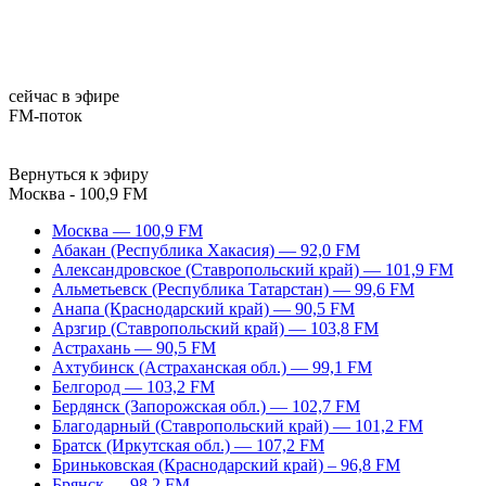
сейчас в эфире
FM-поток
Вернуться к эфиру
Москва - 100,9 FM
Москва — 100,9 FM
Абакан (Республика Хакасия) — 92,0 FM
Александровское (Ставропольский край) — 101,9 FM
Альметьевск (Республика Татарстан) — 99,6 FM
Анапа (Краснодарский край) — 90,5 FM
Арзгир (Ставропольский край) — 103,8 FM
Астрахань — 90,5 FM
Ахтубинск (Астраханская обл.) — 99,1 FM
Белгород — 103,2 FM
Бердянск (Запорожская обл.) — 102,7 FM
Благодарный (Ставропольский край) — 101,2 FM
Братск (Иркутская обл.) — 107,2 FM
Бриньковская (Краснодарский край) – 96,8 FM
Брянск — 98,2 FM