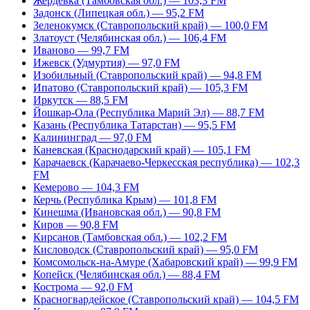
Жердевка (Тамбовская обл.) — 103,3 FM
Задонск (Липецкая обл.) — 95,2 FM
Зеленокумск (Ставропольский край) — 100,0 FM
Златоуст (Челябинская обл.) — 106,4 FM
Иваново — 99,7 FM
Ижевск (Удмуртия) — 97,0 FM
Изобильный (Ставропольский край) — 94,8 FM
Ипатово (Ставропольский край) — 105,3 FM
Иркутск — 88,5 FM
Йошкар-Ола (Республика Марий Эл) — 88,7 FM
Казань (Республика Татарстан) — 95,5 FM
Калининград — 97,0 FM
Каневская (Краснодарский край) — 105,1 FM
Карачаевск (Карачаево-Черкесская республика) — 102,3
FM
Кемерово — 104,3 FM
Керчь (Республика Крым) — 101,8 FM
Кинешма (Ивановская обл.) — 90,8 FM
Киров — 90,8 FM
Кирсанов (Тамбовская обл.) — 102,2 FM
Кисловодск (Ставропольский край) — 95,0 FM
Комсомольск-на-Амуре (Хабаровский край) — 99,9 FM
Копейск (Челябинская обл.) — 88,4 FM
Кострома — 92,0 FM
Красногвардейское (Ставропольский край) — 104,5 FM