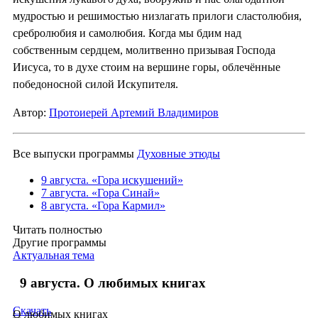
мудростью и решимостью низлагать прилоги сластолюбия,
сребролюбия и самолюбия. Когда мы бдим над
собственным сердцем, молитвенно призывая Господа
Иисуса, то в духе стоим на вершине горы, облечённые
победоносной силой Искупителя.
Автор:
Протоиерей Артемий Владимиров
Все выпуски программы
Духовные этюды
9 августа. «Гора искушений»
7 августа. «Гора Синай»
8 августа. «Гора Кармил»
Читать полностью
Другие программы
Актуальная тема
9 августа. О любимых книгах
Скачать
О любимых книгах