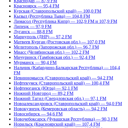
Краснодар — 87,9 FM
Красноярск — 95,4 FM
Курская (Ставропольский край) — 100,0 FM
Кызыл (Республика Тыва) — 104,8 FM
Лимасол (Республика Кипр) — 102,9 FM и 107,9 FM
Липецк — 97,9 FM
Луганск — 88,8 FM
Мариуполь (ДНР) — 97,2 FM
Матвеев Курган (Ростовская обл.) — 107,0 FM
Мелитополь (Запорожская обл.) — 96,7 FM
Миасс (Челябинская обл.) — 102,2 FM
Мичуринск (Тамбовская обл.) — 92,4 FM
Мурманск — 90,4 FM
Нальчик (Кабардино-Балкарская Республика) — 104,4
FM
Невинномысск (Ставропольский край) — 94,2 FM
Нефтекумск (Ставропольский край) — 100,4 FM
Нефтеюганск (Югра) — 92,1 FM
Нижний Новгород — 89,2 FM
Нижний Тагил (Свердловская обл.) — 97,1 FM
Новоалександровск (Ставропольский край) — 94,0 FM
Новокузнецк (Кемеровская область) — 94,2 FM
Новосибирск — 94,6 FM
Новочебоксарск (Чувашская Республика) — 90,3 FM
Норильск (Красноярский край) — 107,4 FM