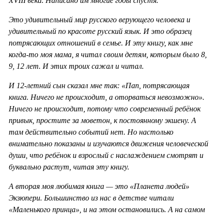
XVIII века. Написано им многие годы спустя.
Это удивительный мир русского верующего человека и
удивительный по красоте русский язык. И это образец
потрясающих отношений в семье. И эту книгу, как мне
когда-то моя мама, я читал своим детям, которым было 8,
9, 12 лет. И этих троих сажал и читал.
И 12-летний сын сказал мне так: «Пап, потрясающая
книга. Ничего не происходит, а оторваться невозможно».
Ничего не происходит, потому что современный ребёнок
привык, простите за моветон, к постоянному экшену. А
там действительно событий нет. Но настолько
внимательно показаны и изучаются движения человеческой
души, что ребёнок и взрослый с наслаждением смотрят и
буквально растут, читая эту книгу.
А вторая моя любимая книга — это «Планета людей»
Экзюпери. Большинство из нас в детстве читали
«Маленького принца», и на этом остановились. А на самом