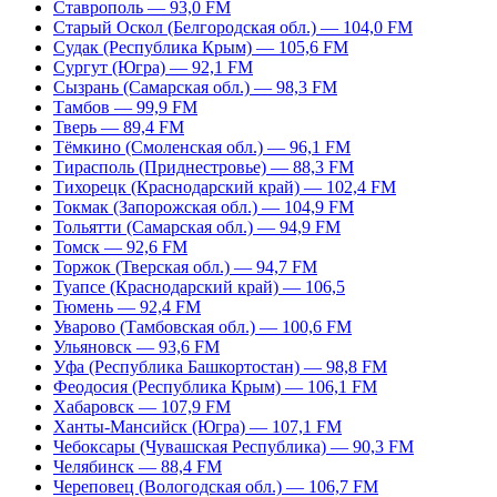
Ставрополь — 93,0 FM
Старый Оскол (Белгородская обл.) — 104,0 FM
Судак (Республика Крым) — 105,6 FM
Сургут (Югра) — 92,1 FM
Сызрань (Самарская обл.) — 98,3 FM
Тамбов — 99,9 FM
Тверь — 89,4 FM
Тёмкино (Смоленская обл.) — 96,1 FM
Тирасполь (Приднестровье) — 88,3 FM
Тихорецк (Краснодарский край) — 102,4 FM
Токмак (Запорожская обл.) — 104,9 FM
Тольятти (Самарская обл.) — 94,9 FM
Томск — 92,6 FM
Торжок (Тверская обл.) — 94,7 FM
Туапсе (Краснодарский край) — 106,5
Тюмень — 92,4 FM
Уварово (Тамбовская обл.) — 100,6 FM
Ульяновск — 93,6 FM
Уфа (Республика Башкортостан) — 98,8 FM
Феодосия (Республика Крым) — 106,1 FM
Хабаровск — 107,9 FM
Ханты-Мансийск (Югра) — 107,1 FM
Чебоксары (Чувашская Республика) — 90,3 FM
Челябинск — 88,4 FM
Череповец (Вологодская обл.) — 106,7 FM