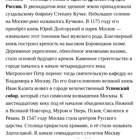
России.
В двенадцатом веке здешние земли принадлежали
суздальскому боярину Степану Кучке. Небольшое селение
на Москве-реке называлось Кучково. В 1175 году его
приобрёл князь Юрий Долгорукий и нарек Москов —
изначально этот топоним был мужского рода. Благоверный
князь построил крепость на высоком Боровицком холме.
Деревянное укрепление, обнесённое земляными валами,
стало основой будущего кремля. Каменное строительство в
городе началось в начале четырнадцатого века.
Митрополит Пётр перенес тогда святительскую кафедру из
Владимира в Москву. По его благословению великий князь
Иван Калита возвёл в городе величественный
Успенский
собор
, который стал символом возвышения Москвы. К
шестнадцатому веку под её началом объединились Нижний
и Великий Новгород, Муром и Тверь, Псков, Смоленск и
Рязань. В 1547 году Москва стала центром Русского
царства. Столица прирастала храмами, и её стали называть
Златоглавой. В начале семнадцатого столетия Москву