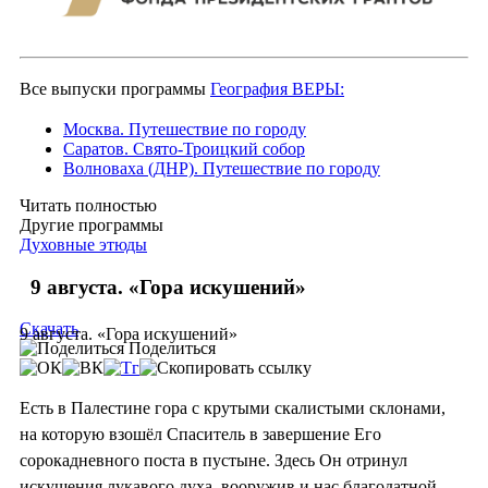
Все выпуски программы
География ВЕРЫ:
Москва. Путешествие по городу
Саратов. Свято-Троицкий собор
Волноваха (ДНР). Путешествие по городу
Читать полностью
Другие программы
Духовные этюды
9 августа. «Гора искушений»
Скачать
9 августа. «Гора искушений»
Поделиться
Есть в Палестине гора с крутыми скалистыми склонами,
на которую взошёл Спаситель в завершение Его
сорокадневного поста в пустыне. Здесь Он отринул
искушения лукавого духа, вооружив и нас благодатной