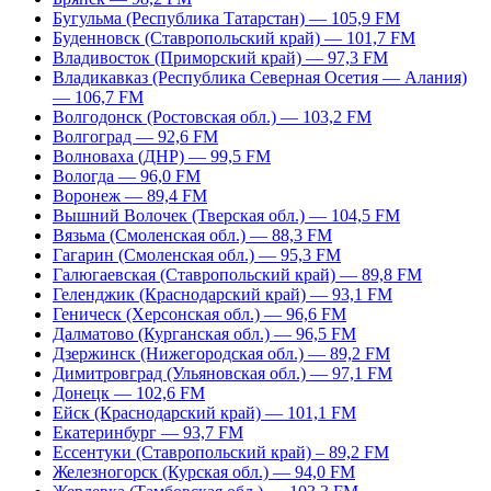
Бугульма (Республика Татарстан) — 105,9 FM
Буденновск (Ставропольский край) — 101,7 FM
Владивосток (Приморский край) — 97,3 FM
Владикавказ (Республика Северная Осетия — Алания)
— 106,7 FM
Волгодонск (Ростовская обл.) — 103,2 FM
Волгоград — 92,6 FM
Волноваха (ДНР) — 99,5 FM
Вологда — 96,0 FM
Воронеж — 89,4 FM
Вышний Волочек (Тверская обл.) — 104,5 FM
Вязьма (Смоленская обл.) — 88,3 FM
Гагарин (Смоленская обл.) — 95,3 FM
Галюгаевская (Ставропольский край) — 89,8 FM
Геленджик (Краснодарский край) — 93,1 FM
Геническ (Херсонская обл.) — 96,6 FM
Далматово (Курганская обл.) — 96,5 FM
Дзержинск (Нижегородская обл.) — 89,2 FM
Димитровград (Ульяновская обл.) — 97,1 FM
Донецк — 102,6 FM
Ейск (Краснодарский край) — 101,1 FM
Екатеринбург — 93,7 FM
Ессентуки (Ставропольский край) – 89,2 FM
Железногорск (Курская обл.) — 94,0 FM