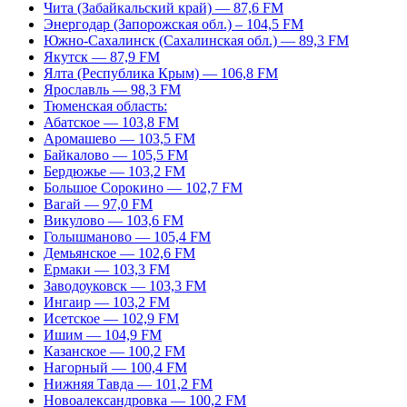
Чита (Забайкальский край) — 87,6 FM
Энергодар (Запорожская обл.) – 104,5 FM
Южно-Сахалинск (Сахалинская обл.) — 89,3 FM
Якутск — 87,9 FM
Ялта (Республика Крым) — 106,8 FM
Ярославль — 98,3 FM
Тюменская область:
Абатское — 103,8 FM
Аромашево — 103,5 FM
Байкалово — 105,5 FM
Бердюжье — 103,2 FM
Большое Сорокино — 102,7 FM
Вагай — 97,0 FM
Викулово — 103,6 FM
Голышманово — 105,4 FM
Демьянское — 102,6 FM
Ермаки — 103,3 FM
Заводоуковск — 103,3 FM
Ингаир — 103,2 FM
Исетское — 102,9 FM
Ишим — 104,9 FM
Казанское — 100,2 FM
Нагорный — 100,4 FM
Нижняя Тавда — 101,2 FM
Новоалександровка — 100,2 FM