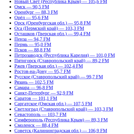
Новый Свет (Республика Крым) — 105,6 FM
Омск — 90,5 FM
Оренбург — 88,3 FM
Орёл — 95,6 FM
Орск (Оренбургская обл.) — 95,8 FM
Оса (Пермский край) — 103,3 FM
Осташков (Тверская обл.) — 99,4 FM
Пенза — 94,7 FM
Пермь — 95,0 FM
Псков — 88,8 FM
Петрозаводск (Республика Карелия) — 101,0 FM
Пятигорск (Ставропольский край) — 89,2 FM
Ржев (Тверская обл.) — 102,4 FM
Ростов-на-Дону — 95,7 FM
Русское (Ставропольский край) — 99,7 FM
Рязань — 102,5 FM
Самара — 96,8 FM
Санкт-Петербург — 92,9 FM
Саратов — 101,1 FM
Саргатское (Омская обл.) — 107,5 FM
Светлоград (Ставропольский край) — 103,3 FM
Севастополь — 103,7 FM
Симферополь (Республика Крым) — 89,3 FM
Смоленск — 88,4 FM
Советск (Калининградская обл.) — 106,9 FM