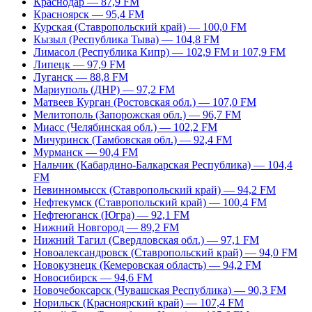
Краснодар — 87,9 FM
Красноярск — 95,4 FM
Курская (Ставропольский край) — 100,0 FM
Кызыл (Республика Тыва) — 104,8 FM
Лимасол (Республика Кипр) — 102,9 FM и 107,9 FM
Липецк — 97,9 FM
Луганск — 88,8 FM
Мариуполь (ДНР) — 97,2 FM
Матвеев Курган (Ростовская обл.) — 107,0 FM
Мелитополь (Запорожская обл.) — 96,7 FM
Миасс (Челябинская обл.) — 102,2 FM
Мичуринск (Тамбовская обл.) — 92,4 FM
Мурманск — 90,4 FM
Нальчик (Кабардино-Балкарская Республика) — 104,4
FM
Невинномысск (Ставропольский край) — 94,2 FM
Нефтекумск (Ставропольский край) — 100,4 FM
Нефтеюганск (Югра) — 92,1 FM
Нижний Новгород — 89,2 FM
Нижний Тагил (Свердловская обл.) — 97,1 FM
Новоалександровск (Ставропольский край) — 94,0 FM
Новокузнецк (Кемеровская область) — 94,2 FM
Новосибирск — 94,6 FM
Новочебоксарск (Чувашская Республика) — 90,3 FM
Норильск (Красноярский край) — 107,4 FM