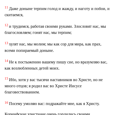
11
Даже доныне терпим голод и жажду, и наготу и побои, и
скитаемся,
12
и трудимся, работая своими руками. Злословят нас, мы
благословляем; гонят нас, мы терпим;
13
хулят нас, мы молим; мы как сор для мира, как прах,
всеми попираемый доныне.
14
Не к постыжению вашему пишу сие, но вразумляю вас,
как возлюбленных детей моих.
15
Ибо, хотя у вас тысячи наставников во Христе, но не
много отцов; я родил вас во Христе Иисусе
благовествованием.
16
Посему умоляю вас: подражайте мне, как я Христу.
Коринфские христиане очень гордились своими