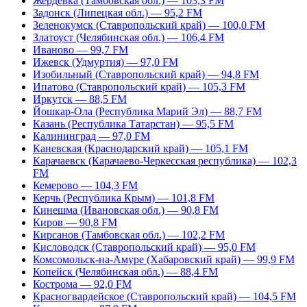
Жердевка (Тамбовская обл.) — 103,3 FM
Задонск (Липецкая обл.) — 95,2 FM
Зеленокумск (Ставропольский край) — 100,0 FM
Златоуст (Челябинская обл.) — 106,4 FM
Иваново — 99,7 FM
Ижевск (Удмуртия) — 97,0 FM
Изобильный (Ставропольский край) — 94,8 FM
Ипатово (Ставропольский край) — 105,3 FM
Иркутск — 88,5 FM
Йошкар-Ола (Республика Марий Эл) — 88,7 FM
Казань (Республика Татарстан) — 95,5 FM
Калининград — 97,0 FM
Каневская (Краснодарский край) — 105,1 FM
Карачаевск (Карачаево-Черкесская республика) — 102,3
FM
Кемерово — 104,3 FM
Керчь (Республика Крым) — 101,8 FM
Кинешма (Ивановская обл.) — 90,8 FM
Киров — 90,8 FM
Кирсанов (Тамбовская обл.) — 102,2 FM
Кисловодск (Ставропольский край) — 95,0 FM
Комсомольск-на-Амуре (Хабаровский край) — 99,9 FM
Копейск (Челябинская обл.) — 88,4 FM
Кострома — 92,0 FM
Красногвардейское (Ставропольский край) — 104,5 FM