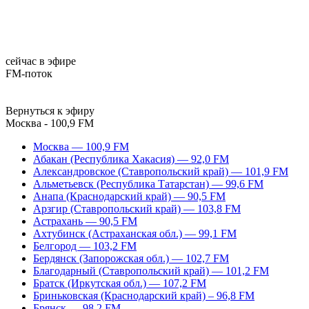
сейчас в эфире
FM-поток
Вернуться к эфиру
Москва - 100,9 FM
Москва — 100,9 FM
Абакан (Республика Хакасия) — 92,0 FM
Александровское (Ставропольский край) — 101,9 FM
Альметьевск (Республика Татарстан) — 99,6 FM
Анапа (Краснодарский край) — 90,5 FM
Арзгир (Ставропольский край) — 103,8 FM
Астрахань — 90,5 FM
Ахтубинск (Астраханская обл.) — 99,1 FM
Белгород — 103,2 FM
Бердянск (Запорожская обл.) — 102,7 FM
Благодарный (Ставропольский край) — 101,2 FM
Братск (Иркутская обл.) — 107,2 FM
Бриньковская (Краснодарский край) – 96,8 FM
Брянск — 98,2 FM