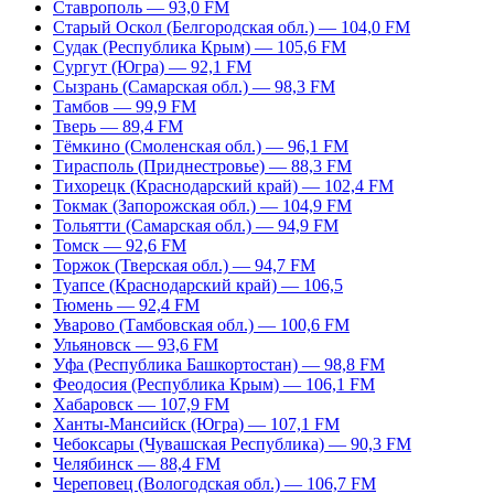
Ставрополь — 93,0 FM
Старый Оскол (Белгородская обл.) — 104,0 FM
Судак (Республика Крым) — 105,6 FM
Сургут (Югра) — 92,1 FM
Сызрань (Самарская обл.) — 98,3 FM
Тамбов — 99,9 FM
Тверь — 89,4 FM
Тёмкино (Смоленская обл.) — 96,1 FM
Тирасполь (Приднестровье) — 88,3 FM
Тихорецк (Краснодарский край) — 102,4 FM
Токмак (Запорожская обл.) — 104,9 FM
Тольятти (Самарская обл.) — 94,9 FM
Томск — 92,6 FM
Торжок (Тверская обл.) — 94,7 FM
Туапсе (Краснодарский край) — 106,5
Тюмень — 92,4 FM
Уварово (Тамбовская обл.) — 100,6 FM
Ульяновск — 93,6 FM
Уфа (Республика Башкортостан) — 98,8 FM
Феодосия (Республика Крым) — 106,1 FM
Хабаровск — 107,9 FM
Ханты-Мансийск (Югра) — 107,1 FM
Чебоксары (Чувашская Республика) — 90,3 FM
Челябинск — 88,4 FM
Череповец (Вологодская обл.) — 106,7 FM