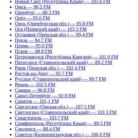
Новый Свет (Республика Крым) — 105,6 FM
Омск — 90,5 FM
Оренбург — 88,3 FM
Орёл — 95,6 FM
Орск (Оренбургская обл.) — 95,8 FM
Оса (Пермский край) — 103,3 FM
Осташков (Тверская обл.) — 99,4 FM
Пенза — 94,7 FM
Пермь — 95,0 FM
Псков — 88,8 FM
Петрозаводск (Республика Карелия) — 101,0 FM
Пятигорск (Ставропольский край) — 89,2 FM
Ржев (Тверская обл.) — 102,4 FM
Ростов-на-Дону — 95,7 FM
Русское (Ставропольский край) — 99,7 FM
Рязань — 102,5 FM
Самара — 96,8 FM
Санкт-Петербург — 92,9 FM
Саратов — 101,1 FM
Саргатское (Омская обл.) — 107,5 FM
Светлоград (Ставропольский край) — 103,3 FM
Севастополь — 103,7 FM
Симферополь (Республика Крым) — 89,3 FM
Смоленск — 88,4 FM
Советск (Калининградская обл.) — 106,9 FM