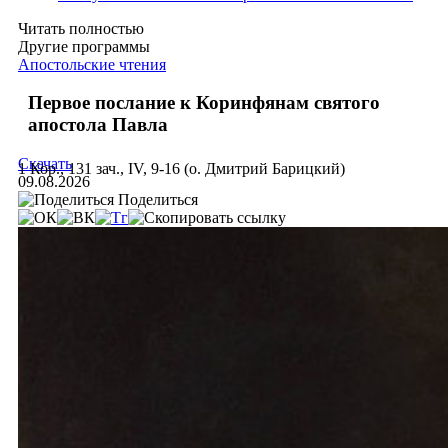
Читать полностью
Другие программы
Апостольские чтения
Первое послание к Коринфянам святого
апостола Павла
Скачать
1 Кор., 131 зач., IV, 9-16 (о. Дмитрий Барицкий)
09.08.2026
Поделиться