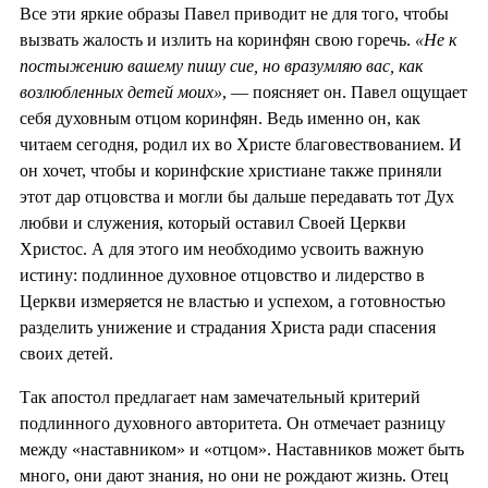
Все эти яркие образы Павел приводит не для того, чтобы
вызвать жалость и излить на коринфян свою горечь.
«Не к
постыжению вашему пишу сие, но вразумляю вас, как
возлюбленных детей моих»
, — поясняет он. Павел ощущает
себя духовным отцом коринфян. Ведь именно он, как
читаем сегодня, родил их во Христе благовествованием. И
он хочет, чтобы и коринфские христиане также приняли
этот дар отцовства и могли бы дальше передавать тот Дух
любви и служения, который оставил Своей Церкви
Христос. А для этого им необходимо усвоить важную
истину: подлинное духовное отцовство и лидерство в
Церкви измеряется не властью и успехом, а готовностью
разделить унижение и страдания Христа ради спасения
своих детей.
Так апостол предлагает нам замечательный критерий
подлинного духовного авторитета. Он отмечает разницу
между «наставником» и «отцом». Наставников может быть
много, они дают знания, но они не рождают жизнь. Отец