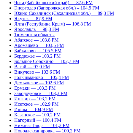
Чита (Забайкальский край) — 87,6 FM
Энергодар (Запорожская обл.) – 104,5 FM
Южно-Сахалинск (Сахалинская обл.) — 89,3 FM
Якутск — 87,9 FM
Ялта (Республика Крым) — 106,8 FM
Ярославль — 98,3 FM
Тюменская область:
Абатское — 103,8 FM
Аромашево — 103,5 FM
Байкалово — 105,5 FM
Бердюжье — 103,2 FM
Большое Сорокино — 102,7 FM
Вагай — 97,0 FM
Викулово — 103,6 FM
Голышманово — 105,4 FM
Демьянское — 102,6 FM
Ермаки — 103,3 FM
Заводоуковск — 103,3 FM
Ингаир — 103,2 FM
Исетское — 102,9 FM
Ишим — 104,9 FM
Казанское — 100,2 FM
Нагорный — 100,4 FM
Нижняя Тавда — 101,2 FM
Новоалександровка — 100,2 FM