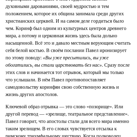
духовными дарованиями, своей мудростью и тем
положением, которое их община занимала среди других
христианских церквей. И на самом деле гордиться было
чем. Коринф был одним из культурных центров древнего
мира, а потому и церковная жизнь здесь была дольно
насыщенной. Всё это и давало местным верующим считать
себя белой костью. В своём послании Павел иронизирует
по этому поводу:
«Вы уже пресытились, вы уже
обогатились, вы стали царствовать без нас»
. Сразу после
этих слов и начинается тот отрывок, который мы только
что услышали. В нём Павел противопоставляет
самодовольству коринфян свою собственную жизнь и
жизнь других апостолов.
Ключевой образ отрывка — это слово «позорище». Или
другой перевод — «зрелище, театральное представление».
Павел говорит, что апостолы стали для всего мира именно
таким зрелищем. В его словах чувствуется отсылка к
римскому триумфальному шествию. Когда полководец