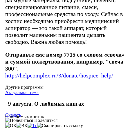
расходные материалы, подгузники, пелёнки,
специализированное питание, смеси,
профессиональные средства по уходу. Сейчас в
хоспис необходимо приобрести медицинский
аспиратор — это такой аппарат, который
позволит маленьким пациентам дышать
свободно. Важна любая помощь!
Отправьте смс номер 7715 со словом «свеча»
и суммой пожертвования, например, "свеча
300".
http://helpcomplex.ru/3/donate/hospice_help/
Другие программы
Актуальная тема
9 августа. О любимых книгах
Скачать
О любимых книгах
Поделиться