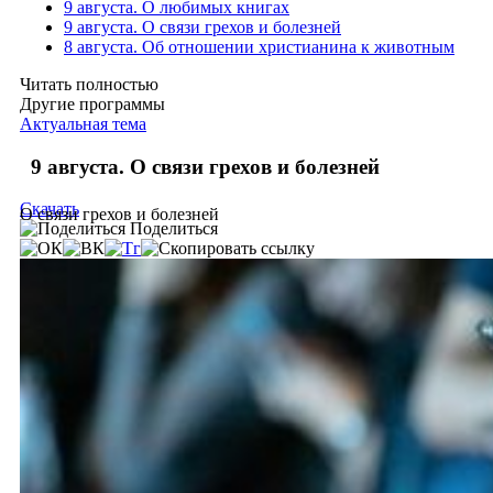
9 августа. О любимых книгах
9 августа. О связи грехов и болезней
8 августа. Об отношении христианина к животным
Читать полностью
Другие программы
Актуальная тема
9 августа. О связи грехов и болезней
Скачать
О связи грехов и болезней
Поделиться