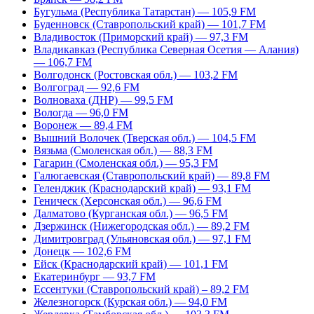
Бугульма (Республика Татарстан) — 105,9 FM
Буденновск (Ставропольский край) — 101,7 FM
Владивосток (Приморский край) — 97,3 FM
Владикавказ (Республика Северная Осетия — Алания)
— 106,7 FM
Волгодонск (Ростовская обл.) — 103,2 FM
Волгоград — 92,6 FM
Волноваха (ДНР) — 99,5 FM
Вологда — 96,0 FM
Воронеж — 89,4 FM
Вышний Волочек (Тверская обл.) — 104,5 FM
Вязьма (Смоленская обл.) — 88,3 FM
Гагарин (Смоленская обл.) — 95,3 FM
Галюгаевская (Ставропольский край) — 89,8 FM
Геленджик (Краснодарский край) — 93,1 FM
Геническ (Херсонская обл.) — 96,6 FM
Далматово (Курганская обл.) — 96,5 FM
Дзержинск (Нижегородская обл.) — 89,2 FM
Димитровград (Ульяновская обл.) — 97,1 FM
Донецк — 102,6 FM
Ейск (Краснодарский край) — 101,1 FM
Екатеринбург — 93,7 FM
Ессентуки (Ставропольский край) – 89,2 FM
Железногорск (Курская обл.) — 94,0 FM