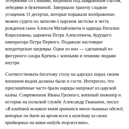
тетеревами со сливами, индейкой под шафранным соусом,
лебедями и бужениной. Завершали трапезу сладкие
угощения. О десертах, которые поражали воображение,
можно судить по записям о царском застолье в честь
рождения сына Алексея Михайловича и царицы Наталии
Кирилловны, царевича Петра Алексеевича, будущего
императора Петра Первого. Подавали настоящие
кондитерские шедевры. Один из них — сделанный из
фигурного сахара Кремль с конными и пешими людьми
внутри.
Соответствовать богатому столу на царских пирах своим
внешним видом должны были и гости. Интересно, что
приглашённые часто брали наряды напрокат из царской
казны. Современник Ивана Грозного, военный инженер и
историк на польской службе Александр Гваньини, писал:
«В кладовой великого князя хранится много пышных одежд,
которые он дает на время всем и каждому из своих
придворных на какое-нибудь торжество»
.