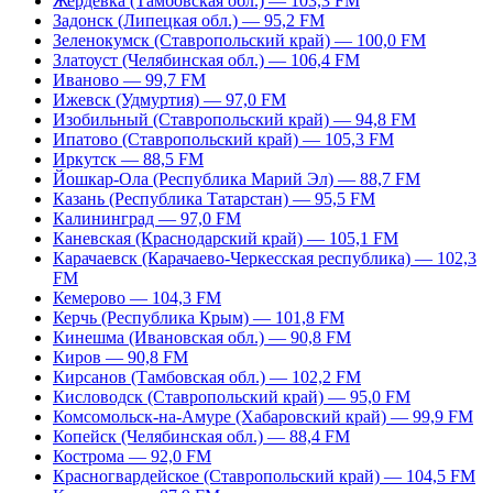
Жердевка (Тамбовская обл.) — 103,3 FM
Задонск (Липецкая обл.) — 95,2 FM
Зеленокумск (Ставропольский край) — 100,0 FM
Златоуст (Челябинская обл.) — 106,4 FM
Иваново — 99,7 FM
Ижевск (Удмуртия) — 97,0 FM
Изобильный (Ставропольский край) — 94,8 FM
Ипатово (Ставропольский край) — 105,3 FM
Иркутск — 88,5 FM
Йошкар-Ола (Республика Марий Эл) — 88,7 FM
Казань (Республика Татарстан) — 95,5 FM
Калининград — 97,0 FM
Каневская (Краснодарский край) — 105,1 FM
Карачаевск (Карачаево-Черкесская республика) — 102,3
FM
Кемерово — 104,3 FM
Керчь (Республика Крым) — 101,8 FM
Кинешма (Ивановская обл.) — 90,8 FM
Киров — 90,8 FM
Кирсанов (Тамбовская обл.) — 102,2 FM
Кисловодск (Ставропольский край) — 95,0 FM
Комсомольск-на-Амуре (Хабаровский край) — 99,9 FM
Копейск (Челябинская обл.) — 88,4 FM
Кострома — 92,0 FM
Красногвардейское (Ставропольский край) — 104,5 FM