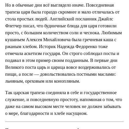
Но в обычные дни всё выглядело иначе. Повседневная
трапеза царя была гораздо скромнее и мало отличалась от
стола простых людей. Английский посланник Джайлс
Флетчер писал, что будничные блюда для царя готовили
просто, с большим количеством соли и чеснока. Любимым
кушаньем Алексея Михайловича была гречневая каша с
ржаным хлебом. Историк Надежда Федоренко тоже
отмечала аскетизм государя. Он строго соблюдал посты и
подавал в этом пример своим подданным. В первые дни
Великого поста царь и царица вовсе воздерживались от
пищи, а после — довольствовались постными маслами:
льняным, ореховым или конопляным.
Так царская трапеза соединяла в себе и государственное
служение, и повседневную простоту, напоминая о том, что
даже на самом высоком месте человек не должен забывать
о мере, благодарности и хлебе насущном.