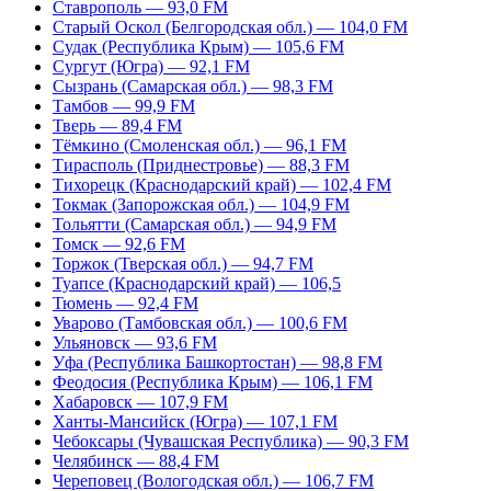
Ставрополь — 93,0 FM
Старый Оскол (Белгородская обл.) — 104,0 FM
Судак (Республика Крым) — 105,6 FM
Сургут (Югра) — 92,1 FM
Сызрань (Самарская обл.) — 98,3 FM
Тамбов — 99,9 FM
Тверь — 89,4 FM
Тёмкино (Смоленская обл.) — 96,1 FM
Тирасполь (Приднестровье) — 88,3 FM
Тихорецк (Краснодарский край) — 102,4 FM
Токмак (Запорожская обл.) — 104,9 FM
Тольятти (Самарская обл.) — 94,9 FM
Томск — 92,6 FM
Торжок (Тверская обл.) — 94,7 FM
Туапсе (Краснодарский край) — 106,5
Тюмень — 92,4 FM
Уварово (Тамбовская обл.) — 100,6 FM
Ульяновск — 93,6 FM
Уфа (Республика Башкортостан) — 98,8 FM
Феодосия (Республика Крым) — 106,1 FM
Хабаровск — 107,9 FM
Ханты-Мансийск (Югра) — 107,1 FM
Чебоксары (Чувашская Республика) — 90,3 FM
Челябинск — 88,4 FM
Череповец (Вологодская обл.) — 106,7 FM