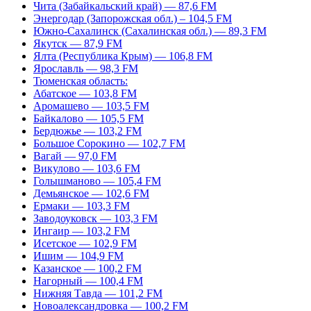
Чита (Забайкальский край) — 87,6 FM
Энергодар (Запорожская обл.) – 104,5 FM
Южно-Сахалинск (Сахалинская обл.) — 89,3 FM
Якутск — 87,9 FM
Ялта (Республика Крым) — 106,8 FM
Ярославль — 98,3 FM
Тюменская область:
Абатское — 103,8 FM
Аромашево — 103,5 FM
Байкалово — 105,5 FM
Бердюжье — 103,2 FM
Большое Сорокино — 102,7 FM
Вагай — 97,0 FM
Викулово — 103,6 FM
Голышманово — 105,4 FM
Демьянское — 102,6 FM
Ермаки — 103,3 FM
Заводоуковск — 103,3 FM
Ингаир — 103,2 FM
Исетское — 102,9 FM
Ишим — 104,9 FM
Казанское — 100,2 FM
Нагорный — 100,4 FM
Нижняя Тавда — 101,2 FM
Новоалександровка — 100,2 FM