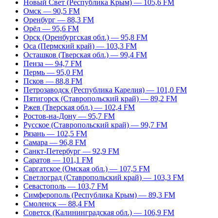
Новый Свет (Республика Крым) — 105,6 FM
Омск — 90,5 FM
Оренбург — 88,3 FM
Орёл — 95,6 FM
Орск (Оренбургская обл.) — 95,8 FM
Оса (Пермский край) — 103,3 FM
Осташков (Тверская обл.) — 99,4 FM
Пенза — 94,7 FM
Пермь — 95,0 FM
Псков — 88,8 FM
Петрозаводск (Республика Карелия) — 101,0 FM
Пятигорск (Ставропольский край) — 89,2 FM
Ржев (Тверская обл.) — 102,4 FM
Ростов-на-Дону — 95,7 FM
Русское (Ставропольский край) — 99,7 FM
Рязань — 102,5 FM
Самара — 96,8 FM
Санкт-Петербург — 92,9 FM
Саратов — 101,1 FM
Саргатское (Омская обл.) — 107,5 FM
Светлоград (Ставропольский край) — 103,3 FM
Севастополь — 103,7 FM
Симферополь (Республика Крым) — 89,3 FM
Смоленск — 88,4 FM
Советск (Калининградская обл.) — 106,9 FM