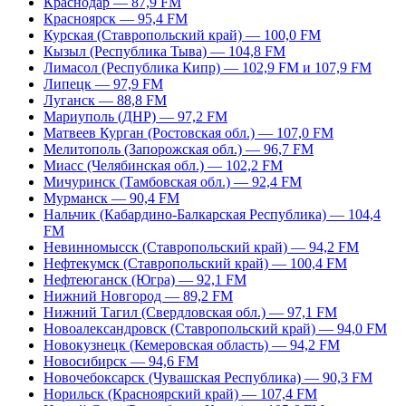
Краснодар — 87,9 FM
Красноярск — 95,4 FM
Курская (Ставропольский край) — 100,0 FM
Кызыл (Республика Тыва) — 104,8 FM
Лимасол (Республика Кипр) — 102,9 FM и 107,9 FM
Липецк — 97,9 FM
Луганск — 88,8 FM
Мариуполь (ДНР) — 97,2 FM
Матвеев Курган (Ростовская обл.) — 107,0 FM
Мелитополь (Запорожская обл.) — 96,7 FM
Миасс (Челябинская обл.) — 102,2 FM
Мичуринск (Тамбовская обл.) — 92,4 FM
Мурманск — 90,4 FM
Нальчик (Кабардино-Балкарская Республика) — 104,4
FM
Невинномысск (Ставропольский край) — 94,2 FM
Нефтекумск (Ставропольский край) — 100,4 FM
Нефтеюганск (Югра) — 92,1 FM
Нижний Новгород — 89,2 FM
Нижний Тагил (Свердловская обл.) — 97,1 FM
Новоалександровск (Ставропольский край) — 94,0 FM
Новокузнецк (Кемеровская область) — 94,2 FM
Новосибирск — 94,6 FM
Новочебоксарск (Чувашская Республика) — 90,3 FM
Норильск (Красноярский край) — 107,4 FM