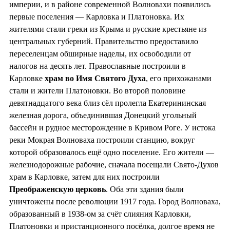
империи, и в районе современной Волновахи появились
первые поселения — Карловка и Платоновка. Их
жителями стали греки из Крыма и русские крестьяне из
центральных губерний. Правительство предоставило
переселенцам обширные наделы, их освободили от
налогов на десять лет. Православные построили в
Карловке
храм во
Имя Святого Духа
, его прихожанами
стали и жители Платоновки. Во второй половине
девятнадцатого века близ сёл пролегла Екатерининская
железная дорога, объединившая Донецкий угольный
бассейн и рудное месторождение в Кривом Роге. У истока
реки Мокрая Волноваха построили станцию, вокруг
которой образовалось ещё одно поселение. Его жители —
железнодорожные рабочие, сначала посещали Свято-Духов
храм в Карловке, затем для них построили
Преображенскую церковь
. Оба эти здания были
уничтожены после революции 1917 года. Город Волноваха,
образованный в 1938-ом за счёт слияния Карловки,
Платоновки и пристанционного посёлка, долгое время не