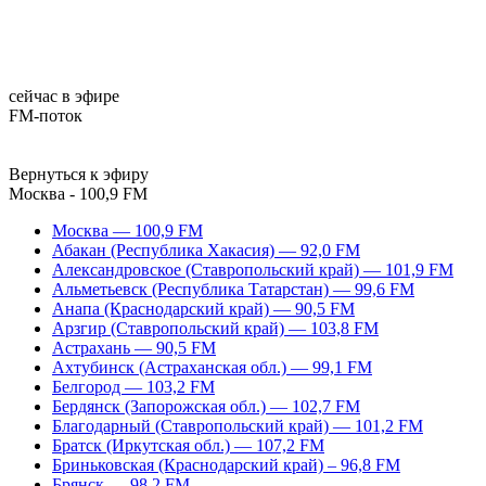
сейчас в эфире
FM-поток
Вернуться к эфиру
Москва - 100,9 FM
Москва — 100,9 FM
Абакан (Республика Хакасия) — 92,0 FM
Александровское (Ставропольский край) — 101,9 FM
Альметьевск (Республика Татарстан) — 99,6 FM
Анапа (Краснодарский край) — 90,5 FM
Арзгир (Ставропольский край) — 103,8 FM
Астрахань — 90,5 FM
Ахтубинск (Астраханская обл.) — 99,1 FM
Белгород — 103,2 FM
Бердянск (Запорожская обл.) — 102,7 FM
Благодарный (Ставропольский край) — 101,2 FM
Братск (Иркутская обл.) — 107,2 FM
Бриньковская (Краснодарский край) – 96,8 FM
Брянск — 98,2 FM