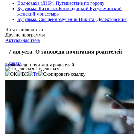
Волноваха (ДНР). Путешествие по городу
Бугульма. Казанско-Богородицкий Бугульминский
женский монастырь
Бугульма. Священномученик Никита (Делекторский)
Читать полностью
Другие программы
Актуальная тема
7 августа. О заповеди почитания родителей
Скачать
О заповеди почитания родителей
Поделиться