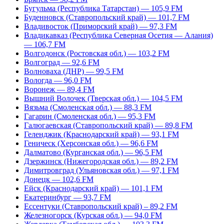
Бугульма (Республика Татарстан) — 105,9 FM
Буденновск (Ставропольский край) — 101,7 FM
Владивосток (Приморский край) — 97,3 FM
Владикавказ (Республика Северная Осетия — Алания)
— 106,7 FM
Волгодонск (Ростовская обл.) — 103,2 FM
Волгоград — 92,6 FM
Волноваха (ДНР) — 99,5 FM
Вологда — 96,0 FM
Воронеж — 89,4 FM
Вышний Волочек (Тверская обл.) — 104,5 FM
Вязьма (Смоленская обл.) — 88,3 FM
Гагарин (Смоленская обл.) — 95,3 FM
Галюгаевская (Ставропольский край) — 89,8 FM
Геленджик (Краснодарский край) — 93,1 FM
Геническ (Херсонская обл.) — 96,6 FM
Далматово (Курганская обл.) — 96,5 FM
Дзержинск (Нижегородская обл.) — 89,2 FM
Димитровград (Ульяновская обл.) — 97,1 FM
Донецк — 102,6 FM
Ейск (Краснодарский край) — 101,1 FM
Екатеринбург — 93,7 FM
Ессентуки (Ставропольский край) – 89,2 FM
Железногорск (Курская обл.) — 94,0 FM