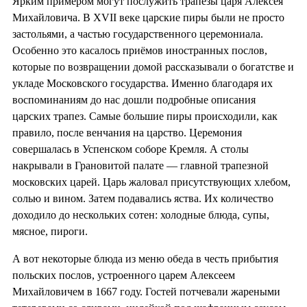
Ярким примером могут послужить трапезы царя Алексея
Михайловича. В XVII веке царские пиры были не просто
застольями, а частью государственного церемониала.
Особенно это касалось приёмов иностранных послов,
которые по возвращении домой рассказывали о богатстве и
укладе Московского государства. Именно благодаря их
воспоминаниям до нас дошли подробные описания
царских трапез. Самые большие пиры происходили, как
правило, после венчания на царство. Церемония
совершалась в Успенском соборе Кремля. А столы
накрывали в Грановитой палате — главной трапезной
московских царей. Царь жаловал присутствующих хлебом,
солью и вином. Затем подавались яства. Их количество
доходило до нескольких сотен: холодные блюда, супы,
мясное, пироги.
А вот некоторые блюда из меню обеда в честь прибытия
польских послов, устроенного царем Алексеем
Михайловичем в 1667 году. Гостей потчевали жареными