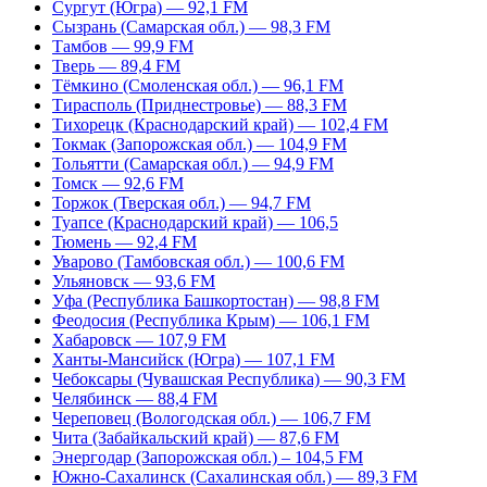
Сургут (Югра) — 92,1 FM
Сызрань (Самарская обл.) — 98,3 FM
Тамбов — 99,9 FM
Тверь — 89,4 FM
Тёмкино (Смоленская обл.) — 96,1 FM
Тирасполь (Приднестровье) — 88,3 FM
Тихорецк (Краснодарский край) — 102,4 FM
Токмак (Запорожская обл.) — 104,9 FM
Тольятти (Самарская обл.) — 94,9 FM
Томск — 92,6 FM
Торжок (Тверская обл.) — 94,7 FM
Туапсе (Краснодарский край) — 106,5
Тюмень — 92,4 FM
Уварово (Тамбовская обл.) — 100,6 FM
Ульяновск — 93,6 FM
Уфа (Республика Башкортостан) — 98,8 FM
Феодосия (Республика Крым) — 106,1 FM
Хабаровск — 107,9 FM
Ханты-Мансийск (Югра) — 107,1 FM
Чебоксары (Чувашская Республика) — 90,3 FM
Челябинск — 88,4 FM
Череповец (Вологодская обл.) — 106,7 FM
Чита (Забайкальский край) — 87,6 FM
Энергодар (Запорожская обл.) – 104,5 FM
Южно-Сахалинск (Сахалинская обл.) — 89,3 FM