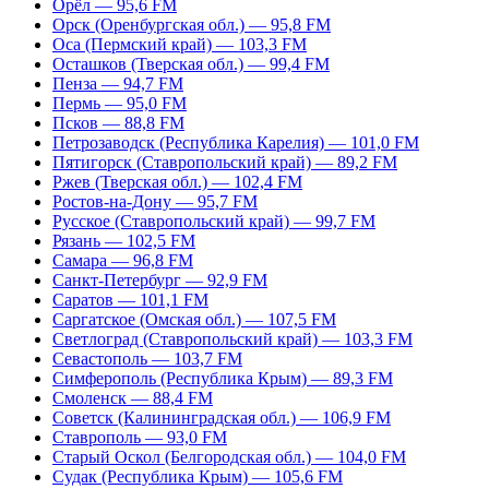
Орёл — 95,6 FM
Орск (Оренбургская обл.) — 95,8 FM
Оса (Пермский край) — 103,3 FM
Осташков (Тверская обл.) — 99,4 FM
Пенза — 94,7 FM
Пермь — 95,0 FM
Псков — 88,8 FM
Петрозаводск (Республика Карелия) — 101,0 FM
Пятигорск (Ставропольский край) — 89,2 FM
Ржев (Тверская обл.) — 102,4 FM
Ростов-на-Дону — 95,7 FM
Русское (Ставропольский край) — 99,7 FM
Рязань — 102,5 FM
Самара — 96,8 FM
Санкт-Петербург — 92,9 FM
Саратов — 101,1 FM
Саргатское (Омская обл.) — 107,5 FM
Светлоград (Ставропольский край) — 103,3 FM
Севастополь — 103,7 FM
Симферополь (Республика Крым) — 89,3 FM
Смоленск — 88,4 FM
Советск (Калининградская обл.) — 106,9 FM
Ставрополь — 93,0 FM
Старый Оскол (Белгородская обл.) — 104,0 FM
Судак (Республика Крым) — 105,6 FM