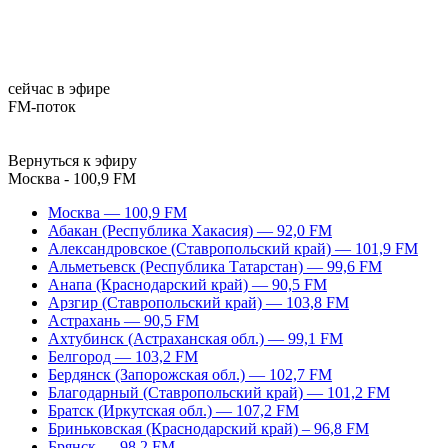
сейчас в эфире
FM-поток
Вернуться к эфиру
Москва - 100,9 FM
Москва — 100,9 FM
Абакан (Республика Хакасия) — 92,0 FM
Александровское (Ставропольский край) — 101,9 FM
Альметьевск (Республика Татарстан) — 99,6 FM
Анапа (Краснодарский край) — 90,5 FM
Арзгир (Ставропольский край) — 103,8 FM
Астрахань — 90,5 FM
Ахтубинск (Астраханская обл.) — 99,1 FM
Белгород — 103,2 FM
Бердянск (Запорожская обл.) — 102,7 FM
Благодарный (Ставропольский край) — 101,2 FM
Братск (Иркутская обл.) — 107,2 FM
Бриньковская (Краснодарский край) – 96,8 FM
Брянск — 98,2 FM