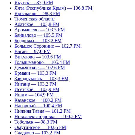
Якутск — 87,9 FM
Ялта (Республика Крым) — 106,8 FM
Ярославль — 98,3 FM
Тюменская область:
Абатское — 103,8 FM
Аромашево — 103,5 FM
Байкалово — 105,5 FM
Бердюжье — 103,2 FM
Большое Сорокино — 102,7 FM
Вагай — 97,0 FM
Викулово — 103,6 FM
Голышманово — 105,4 FM
Демьянское — 102,6 FM
Ермаки — 103,3 FM
Заводоуковск — 103,3 FM
Ингаир — 103,2 FM
Исетское — 102,9 FM
Ишим — 104,9 FM
Казанское — 100,2 FM
Нагорный — 100,4 FM
Нижняя Тавда — 101,2 FM
Новоалександровка — 100,2 FM
Тобольск — 98,3 FM
Омутинское — 102,6 FM
Сладково — 103,2 FM