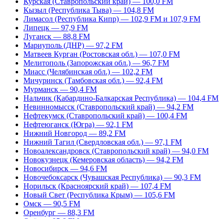
Курская (Ставропольский край) — 100,0 FM
Кызыл (Республика Тыва) — 104,8 FM
Лимасол (Республика Кипр) — 102,9 FM и 107,9 FM
Липецк — 97,9 FM
Луганск — 88,8 FM
Мариуполь (ДНР) — 97,2 FM
Матвеев Курган (Ростовская обл.) — 107,0 FM
Мелитополь (Запорожская обл.) — 96,7 FM
Миасс (Челябинская обл.) — 102,2 FM
Мичуринск (Тамбовская обл.) — 92,4 FM
Мурманск — 90,4 FM
Нальчик (Кабардино-Балкарская Республика) — 104,4 FM
Невинномысск (Ставропольский край) — 94,2 FM
Нефтекумск (Ставропольский край) — 100,4 FM
Нефтеюганск (Югра) — 92,1 FM
Нижний Новгород — 89,2 FM
Нижний Тагил (Свердловская обл.) — 97,1 FM
Новоалександровск (Ставропольский край) — 94,0 FM
Новокузнецк (Кемеровская область) — 94,2 FM
Новосибирск — 94,6 FM
Новочебоксарск (Чувашская Республика) — 90,3 FM
Норильск (Красноярский край) — 107,4 FM
Новый Свет (Республика Крым) — 105,6 FM
Омск — 90,5 FM
Оренбург — 88,3 FM