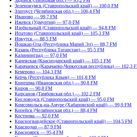
Задонск (Липецкая обл.) — 95,2 FM
Зеленокумск (Ставропольский край) — 100,0 FM
Златоуст (Челябинская обл.) — 106,4 FM
Иваново — 99,7 FM
Ижевск (Удмуртия) — 97,0 FM
Изобильный (Ставропольский край) — 94,8 FM
Ипатово (Ставропольский край) — 105,3 FM
Иркутск — 88,5 FM
Йошкар-Ола (Республика Марий Эл) — 88,7 FM
Казань (Республика Татарстан) — 95,5 FM
Калининград — 97,0 FM
Каневская (Краснодарский край) — 105,1 FM
Карачаевск (Карачаево-Черкесская республика) — 102,3 
Кемерово — 104,3 FM
Керчь (Республика Крым) — 101,8 FM
Кинешма (Ивановская обл.) — 90,8 FM
Киров — 90,8 FM
Кирсанов (Тамбовская обл.) — 102,2 FM
Кисловодск (Ставропольский край) — 95,0 FM
Комсомольск-на-Амуре (Хабаровский край) — 99,9 FM
Копейск (Челябинская обл.) — 88,4 FM
Кострома — 92,0 FM
Красногвардейское (Ставропольский край) — 104,5 FM
Краснодар — 87,9 FM
Красноярск — 95,4 FM