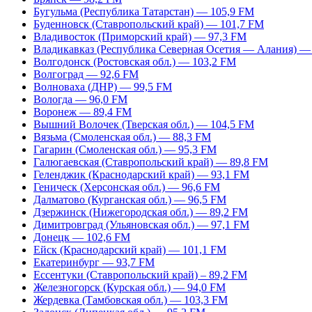
Бугульма (Республика Татарстан) — 105,9 FM
Буденновск (Ставропольский край) — 101,7 FM
Владивосток (Приморский край) — 97,3 FM
Владикавказ (Республика Северная Осетия — Алания) —
Волгодонск (Ростовская обл.) — 103,2 FM
Волгоград — 92,6 FM
Волноваха (ДНР) — 99,5 FM
Вологда — 96,0 FM
Воронеж — 89,4 FM
Вышний Волочек (Тверская обл.) — 104,5 FM
Вязьма (Смоленская обл.) — 88,3 FM
Гагарин (Смоленская обл.) — 95,3 FM
Галюгаевская (Ставропольский край) — 89,8 FM
Геленджик (Краснодарский край) — 93,1 FM
Геническ (Херсонская обл.) — 96,6 FM
Далматово (Курганская обл.) — 96,5 FM
Дзержинск (Нижегородская обл.) — 89,2 FM
Димитровград (Ульяновская обл.) — 97,1 FM
Донецк — 102,6 FM
Ейск (Краснодарский край) — 101,1 FM
Екатеринбург — 93,7 FM
Ессентуки (Ставропольский край) – 89,2 FM
Железногорск (Курская обл.) — 94,0 FM
Жердевка (Тамбовская обл.) — 103,3 FM