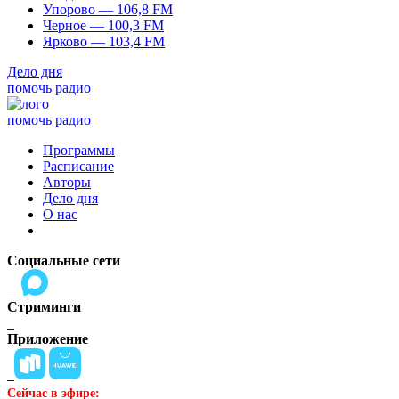
Упорово — 106,8 FM
Черное — 100,3 FM
Ярково — 103,4 FM
Дело дня
помочь радио
помочь радио
Программы
Расписание
Авторы
Дело дня
О нас
Социальные сети
Стриминги
Приложение
Сейчас в эфире: