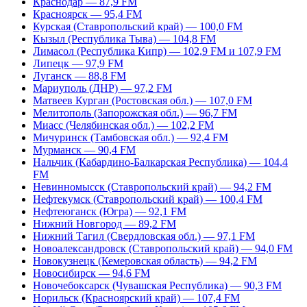
Краснодар — 87,9 FM
Красноярск — 95,4 FM
Курская (Ставропольский край) — 100,0 FM
Кызыл (Республика Тыва) — 104,8 FM
Лимасол (Республика Кипр) — 102,9 FM и 107,9 FM
Липецк — 97,9 FM
Луганск — 88,8 FM
Мариуполь (ДНР) — 97,2 FM
Матвеев Курган (Ростовская обл.) — 107,0 FM
Мелитополь (Запорожская обл.) — 96,7 FM
Миасс (Челябинская обл.) — 102,2 FM
Мичуринск (Тамбовская обл.) — 92,4 FM
Мурманск — 90,4 FM
Нальчик (Кабардино-Балкарская Республика) — 104,4
FM
Невинномысск (Ставропольский край) — 94,2 FM
Нефтекумск (Ставропольский край) — 100,4 FM
Нефтеюганск (Югра) — 92,1 FM
Нижний Новгород — 89,2 FM
Нижний Тагил (Свердловская обл.) — 97,1 FM
Новоалександровск (Ставропольский край) — 94,0 FM
Новокузнецк (Кемеровская область) — 94,2 FM
Новосибирск — 94,6 FM
Новочебоксарск (Чувашская Республика) — 90,3 FM
Норильск (Красноярский край) — 107,4 FM