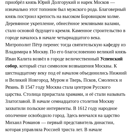
приобрёл князь Юрий Долгорукий и нарек Москов —
изначально этот топоним был мужского рода. Благоверный
князь построил крепость на высоком Боровицком холме.
Деревянное укрепление, обнесённое земляными валами,
стало основой будущего кремля. Каменное строительство в
городе началось в начале четырнадцатого века.
Митрополит Пётр перенес тогда святительскую кафедру из
Владимира в Москву. По его благословению великий князь
Иван Калита возвёл в городе величественный
Успенский
собор
, который стал символом возвышения Москвы. К
шестнадцатому веку под её началом объединились Нижний
и Великий Новгород, Муром и Тверь, Псков, Смоленск и
Рязань. В 1547 году Москва стала центром Русского
царства. Столица прирастала храмами, и её стали называть
Златоглавой. В начале семнадцатого столетия Москву
захватили польские интервенты. В 1612 году народное
ополчение освободило город. Здесь венчался на царство
Михаил Романов — первый представитель династии,
которая управляла Россией триста лет. В начале