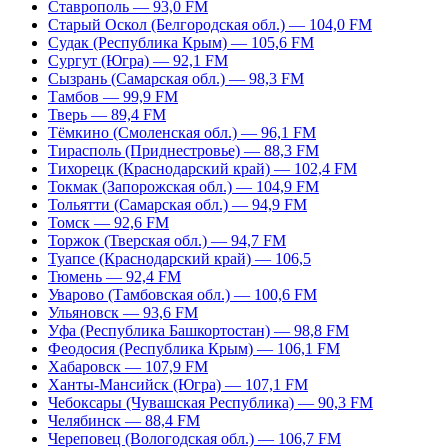
Ставрополь — 93,0 FM
Старый Оскол (Белгородская обл.) — 104,0 FM
Судак (Республика Крым) — 105,6 FM
Сургут (Югра) — 92,1 FM
Сызрань (Самарская обл.) — 98,3 FM
Тамбов — 99,9 FM
Тверь — 89,4 FM
Тёмкино (Смоленская обл.) — 96,1 FM
Тирасполь (Приднестровье) — 88,3 FM
Тихорецк (Краснодарский край) — 102,4 FM
Токмак (Запорожская обл.) — 104,9 FM
Тольятти (Самарская обл.) — 94,9 FM
Томск — 92,6 FM
Торжок (Тверская обл.) — 94,7 FM
Туапсе (Краснодарский край) — 106,5
Тюмень — 92,4 FM
Уварово (Тамбовская обл.) — 100,6 FM
Ульяновск — 93,6 FM
Уфа (Республика Башкортостан) — 98,8 FM
Феодосия (Республика Крым) — 106,1 FM
Хабаровск — 107,9 FM
Ханты-Мансийск (Югра) — 107,1 FM
Чебоксары (Чувашская Республика) — 90,3 FM
Челябинск — 88,4 FM
Череповец (Вологодская обл.) — 106,7 FM