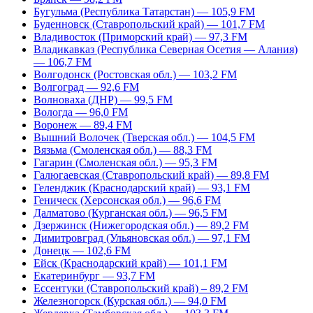
Бугульма (Республика Татарстан) — 105,9 FM
Буденновск (Ставропольский край) — 101,7 FM
Владивосток (Приморский край) — 97,3 FM
Владикавказ (Республика Северная Осетия — Алания)
— 106,7 FM
Волгодонск (Ростовская обл.) — 103,2 FM
Волгоград — 92,6 FM
Волноваха (ДНР) — 99,5 FM
Вологда — 96,0 FM
Воронеж — 89,4 FM
Вышний Волочек (Тверская обл.) — 104,5 FM
Вязьма (Смоленская обл.) — 88,3 FM
Гагарин (Смоленская обл.) — 95,3 FM
Галюгаевская (Ставропольский край) — 89,8 FM
Геленджик (Краснодарский край) — 93,1 FM
Геническ (Херсонская обл.) — 96,6 FM
Далматово (Курганская обл.) — 96,5 FM
Дзержинск (Нижегородская обл.) — 89,2 FM
Димитровград (Ульяновская обл.) — 97,1 FM
Донецк — 102,6 FM
Ейск (Краснодарский край) — 101,1 FM
Екатеринбург — 93,7 FM
Ессентуки (Ставропольский край) – 89,2 FM
Железногорск (Курская обл.) — 94,0 FM