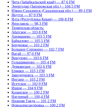
Чита (Забайкальский край) — 87,6 FM
Энергодар (Запорожская обл.) – 104,5 FM
Южно-Сахалинск (Сахалинская обл.) — 89,3 FM
Якутск — 87,9 FM
Ялта (Республика Крым) — 106,8 FM
Ярославль — 98,3 FM
Тюменская область:
Абатское — 103,8 FM
Аромашево — 103,5 FM
Байкалово — 105,5 FM
Бердюжье — 103,2 FM
Большое Сорокино — 102,7 FM
Вагай — 97,0 FM
Викулово — 103,6 FM
Голышманово — 105,4 FM
Демьянское — 102,6 FM
Ермаки — 103,3 FM
Заводоуковск — 103,3 FM
Ингаир — 103,2 FM
Исетское — 102,9 FM
Ишим — 104,9 FM
Казанское — 100,2 FM
Нагорный — 100,4 FM
Нижняя Тавда — 101,2 FM
Новоалександровка — 100,2 FM