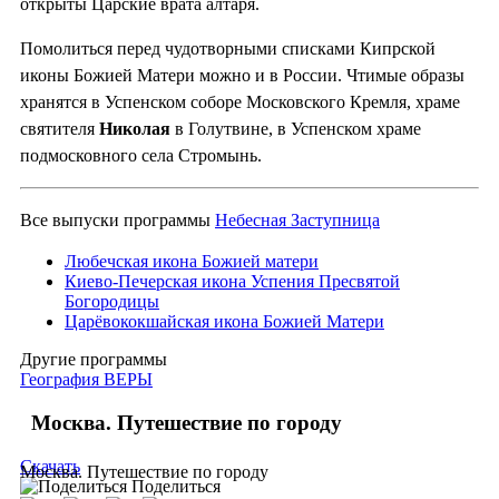
открыты Царские врата алтаря.
Помолиться перед чудотворными списками Кипрской
иконы Божией Матери можно и в России. Чтимые образы
хранятся в Успенском соборе Московского Кремля, храме
святителя
Николая
в Голутвине, в Успенском храме
подмосковного села Стромынь.
Все выпуски программы
Небесная Заступница
Любечская икона Божией матери
Киево-Печерская икона Успения Пресвятой
Богородицы
Царёвококшайская икона Божией Матери
Другие программы
География ВЕРЫ
Москва. Путешествие по городу
Скачать
Москва. Путешествие по городу
Поделиться