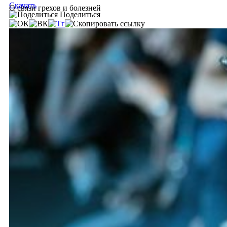
Скачать
О связи грехов и болезней
Поделиться