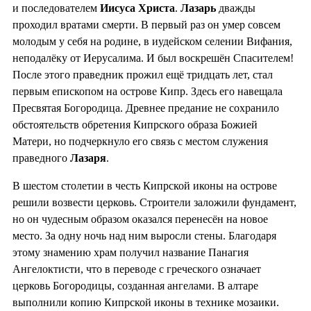
и последователем
Иисуса Христа
.
Лазарь
дважды
проходил вратами смерти. В первый раз он умер совсем
молодым у себя на родине, в иудейском селении Вифания,
неподалёку от Иерусалима. И был воскрешён Спасителем!
После этого праведник прожил ещё тридцать лет, стал
первым епископом на острове Кипр. Здесь его навещала
Пресвятая Богородица. Древнее предание не сохранило
обстоятельств обретения Кипрского образа Божией
Матери, но подчеркнуло его связь с местом служения
праведного
Лазаря
.
В шестом столетии в честь Кипрской иконы на острове
решили возвести церковь. Строители заложили фундамент,
но он чудесным образом оказался перенесён на новое
место. За одну ночь над ним выросли стены. Благодаря
этому знамению храм получил название Панагия
Ангелоктисти, что в переводе с греческого означает
церковь Богородицы, созданная ангелами. В алтаре
выполнили копию Кипрской иконы в технике мозаики.