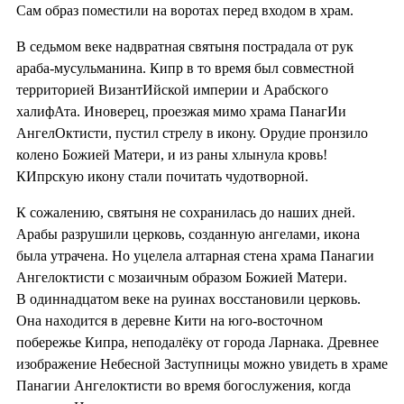
Сам образ поместили на воротах перед входом в храм.
В седьмом веке надвратная святыня пострадала от рук
араба-мусульманина. Кипр в то время был совместной
территорией ВизантИйской империи и Арабского
халифАта. Иноверец, проезжая мимо храма ПанагИи
АнгелОктисти, пустил стрелу в икону. Орудие пронзило
колено Божией Матери, и из раны хлынула кровь!
КИпрскую икону стали почитать чудотворной.
К сожалению, святыня не сохранилась до наших дней.
Арабы разрушили церковь, созданную ангелами, икона
была утрачена. Но уцелела алтарная стена храма Панагии
Ангелоктисти с мозаичным образом Божией Матери.
В одиннадцатом веке на руинах восстановили церковь.
Она находится в деревне Кити на юго-восточном
побережье Кипра, неподалёку от города Ларнака. Древнее
изображение Небесной Заступницы можно увидеть в храме
Панагии Ангелоктисти во время богослужения, когда