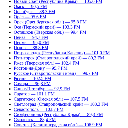
Новый Свет (Республика Крым) — 105,6 FM
Омск — 90,5 FM
Оренбург — 88,3 FM
Орёл — 95,6 FM
Орск (Оренбургская обл.) — 95,8 FM
Оса (Пермский край) — 103,3 FM
Осташков (Тверская обл.) — 99,4 FM
Пенза — 94,7 FM
Пермь — 95,0 FM
Псков — 88,8 FM
Петрозаводск (Республика Карелия) — 101,0 FM
Пятигорск (Ставропольский край) — 89,2 FM
Ржев (Тверская обл.) — 102,4 FM
Ростов-на-Дону — 95,7 FM
Русское (Ставропольский край) — 99,7 FM
Рязань — 102,5 FM
Самара — 96,8 FM
Санкт-Петербург — 92,9 FM
Саратов — 101,1 FM
Саргатское (Омская обл.) — 107,5 FM
Светлоград (Ставропольский край) — 103,3 FM
Севастополь — 103,7 FM
Симферополь (Республика Крым) — 89,3 FM
Смоленск — 88,4 FM
Советск (Калининградская обл.) — 106,9 FM