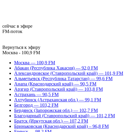
сейчас в эфире
FM-поток
Вернуться к эфиру
Москва - 100,9 FM
Москва — 100,9 FM
Абакан (Республика Хакасия) — 92,0 FM
Александровское (Ставропольский край) — 101,9 FM
Альметьевск (Республика Татарстан) — 99,6 FM
Анапа (Краснодарский край) — 90,5 FM
Арзгир (Ставропольский край) — 103,8 FM
Астрахань — 90,5 FM
Ахтубинск (Астраханская обл.) — 99,1 FM
Белгород — 103,2 FM
Бердянск (Запорожская обл.) — 102,7 FM
Благодарный (Ставропольский край) — 101,2 FM
Братск (Иркутская обл.) — 107,2 FM
Бриньковская (Краснодарский край) – 96,8 FM
Брянск — 98,2 FM