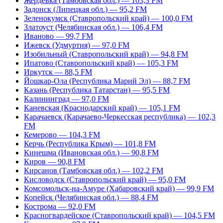
Жердевка (Тамбовская обл.) — 103,3 FM
Задонск (Липецкая обл.) — 95,2 FM
Зеленокумск (Ставропольский край) — 100,0 FM
Златоуст (Челябинская обл.) — 106,4 FM
Иваново — 99,7 FM
Ижевск (Удмуртия) — 97,0 FM
Изобильный (Ставропольский край) — 94,8 FM
Ипатово (Ставропольский край) — 105,3 FM
Иркутск — 88,5 FM
Йошкар-Ола (Республика Марий Эл) — 88,7 FM
Казань (Республика Татарстан) — 95,5 FM
Калининград — 97,0 FM
Каневская (Краснодарский край) — 105,1 FM
Карачаевск (Карачаево-Черкесская республика) — 102,3
FM
Кемерово — 104,3 FM
Керчь (Республика Крым) — 101,8 FM
Кинешма (Ивановская обл.) — 90,8 FM
Киров — 90,8 FM
Кирсанов (Тамбовская обл.) — 102,2 FM
Кисловодск (Ставропольский край) — 95,0 FM
Комсомольск-на-Амуре (Хабаровский край) — 99,9 FM
Копейск (Челябинская обл.) — 88,4 FM
Кострома — 92,0 FM
Красногвардейское (Ставропольский край) — 104,5 FM