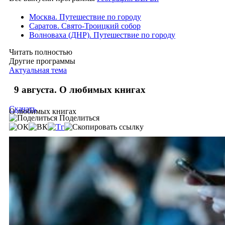
Москва. Путешествие по городу
Саратов. Свято-Троицкий собор
Волноваха (ДНР). Путешествие по городу
Читать полностью
Другие программы
Актуальная тема
9 августа. О любимых книгах
Скачать
О любимых книгах
Поделиться