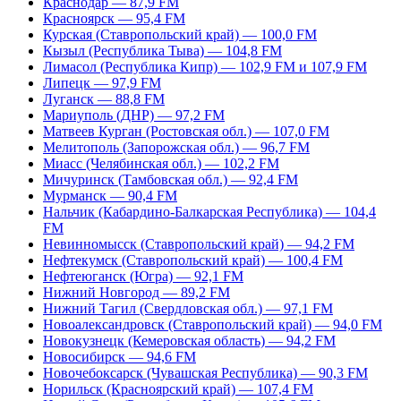
Краснодар — 87,9 FM
Красноярск — 95,4 FM
Курская (Ставропольский край) — 100,0 FM
Кызыл (Республика Тыва) — 104,8 FM
Лимасол (Республика Кипр) — 102,9 FM и 107,9 FM
Липецк — 97,9 FM
Луганск — 88,8 FM
Мариуполь (ДНР) — 97,2 FM
Матвеев Курган (Ростовская обл.) — 107,0 FM
Мелитополь (Запорожская обл.) — 96,7 FM
Миасс (Челябинская обл.) — 102,2 FM
Мичуринск (Тамбовская обл.) — 92,4 FM
Мурманск — 90,4 FM
Нальчик (Кабардино-Балкарская Республика) — 104,4
FM
Невинномысск (Ставропольский край) — 94,2 FM
Нефтекумск (Ставропольский край) — 100,4 FM
Нефтеюганск (Югра) — 92,1 FM
Нижний Новгород — 89,2 FM
Нижний Тагил (Свердловская обл.) — 97,1 FM
Новоалександровск (Ставропольский край) — 94,0 FM
Новокузнецк (Кемеровская область) — 94,2 FM
Новосибирск — 94,6 FM
Новочебоксарск (Чувашская Республика) — 90,3 FM
Норильск (Красноярский край) — 107,4 FM