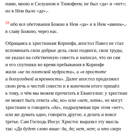
нами, мною и Силуаном и Тимофеем, не был «да» и «нет»;
но в Нем было «да»,-
20
ибо все обетования Божии в Нем «да» и в Нем «аминь»,-
в славу Божию, через нас.
Обращаясь к христианам Коринфа, апостол Павел не стал
вспоминать свои добрые дела, свои подвиги, свои труды,
он указал на собственную совесть и написал, что он сам
и его спутники во время пребывания в Коринфе
жили
«не по плотской мудрости»
, а
«в простоте
и богоугодной искренности»
. Далее апостол продолжил
свою речь о чистой совести и в конечном итоге пришёл
к тому, о чём мы можем прочитать в Евангелии: у христиан
не может быть ответа
«да, но»
или
«нет, хотя»
, не могут
христиане и говорить
«да»
, подразумевая при этом «нет»,
или же думать одно, говорить другое, а делать и вовсе
третье. Сам Господь Иисус Христос выразил эту мысль
так:
«Да будет слово ваше: да, да; нет, нет; а что сверх