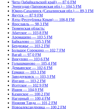
Чита (Забайкальский край) — 87,6 FM
Энергодар (Запорожская обл.) – 104,5 FM
Южно-Сахалинск (Сахалинская обл.) — 89,3 FM
Якутск — 87,9 FM
Ялта (Республика Крым) — 106,8 FM
Ярославль — 98,3 FM
Тюменская область:
Абатское — 103,8 FM
Аромашево — 103,5 FM
Байкалово — 105,5 FM
Бердюжье — 103,2 FM
Большое Сорокино — 102,7 FM
Вагай — 97,0 FM
Викулово — 103,6 FM
Голышманово — 105,4 FM
Демьянское — 102,6 FM
Ермаки — 103,3 FM
Заводоуковск — 103,3 FM
Ингаир — 103,2 FM
Исетское — 102,9 FM
Ишим — 104,9 FM
Казанское — 100,2 FM
Нагорный — 100,4 FM
Нижняя Тавда — 101,2 FM
Новоалександровка — 100,2 FM