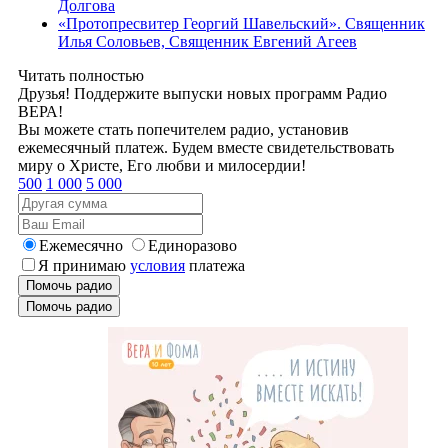
Долгова
«Протопресвитер Георгий Шавельский». Священник
Илья Соловьев, Священник Евгений Агеев
Читать полностью
Друзья! Поддержите выпуски новых программ Радио
ВЕРА!
Вы можете стать попечителем радио, установив
ежемесячный платеж. Будем вместе свидетельствовать
миру о Христе, Его любви и милосердии!
500
1 000
5 000
Ежемесячно
Единоразово
Я принимаю
условия
платежа
Помочь радио
Помочь радио