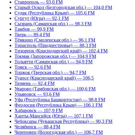
Ставрополь — 93,0 FM
Старый Оскол (Белгородская обл.) — 104,0 FM
Судак (Республика Крым) — 105,6 FM
Сургут (Югра) — 92,1 FM
Сызрань (Самарская обл.) — 98,3 FM
Тамбов — 99,9 FM
Тверь — 89,4 FM
Тёмкино (Смоленская обл.) — 96,1 FM
Тирасполь (Приднестровье) — 88,3 FM
Тихорецк (Краснодарский край) — 102,4 FM
Токмак (Запорожская обл.) — 104,9 FM
Тольятти (Самарская обл.) — 94,9 FM
Томск — 92,6 FM
Торжок (Тверская обл.) — 94,7 FM
Туапсе (Краснодарский край) — 106,5
Тюмень — 92,4 FM
Уварово (Тамбовская обл.) — 100,6 FM
Ульяновск — 93,6 FM
Уфа (Республика Башкортостан) — 98,8 FM
Феодосия (Республика Крым) — 106,1 FM
Хабаровск — 107,9 FM
Ханты-Мансийск (Югра) — 107,1 FM
Чебоксары (Чувашская Республика) — 90,3 FM
Челябинск — 88,4 FM
Череповец (Вологодская обл.) — 106,7 FM