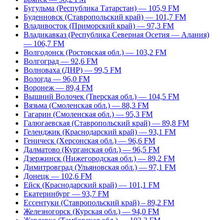
Бугульма (Республика Татарстан) — 105,9 FM
Буденновск (Ставропольский край) — 101,7 FM
Владивосток (Приморский край) — 97,3 FM
Владикавказ (Республика Северная Осетия — Алания)
— 106,7 FM
Волгодонск (Ростовская обл.) — 103,2 FM
Волгоград — 92,6 FM
Волноваха (ДНР) — 99,5 FM
Вологда — 96,0 FM
Воронеж — 89,4 FM
Вышний Волочек (Тверская обл.) — 104,5 FM
Вязьма (Смоленская обл.) — 88,3 FM
Гагарин (Смоленская обл.) — 95,3 FM
Галюгаевская (Ставропольский край) — 89,8 FM
Геленджик (Краснодарский край) — 93,1 FM
Геническ (Херсонская обл.) — 96,6 FM
Далматово (Курганская обл.) — 96,5 FM
Дзержинск (Нижегородская обл.) — 89,2 FM
Димитровград (Ульяновская обл.) — 97,1 FM
Донецк — 102,6 FM
Ейск (Краснодарский край) — 101,1 FM
Екатеринбург — 93,7 FM
Ессентуки (Ставропольский край) – 89,2 FM
Железногорск (Курская обл.) — 94,0 FM