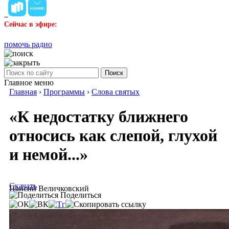
Сейчас в эфире:
помочь радио
Поиск
Главное меню
Главная
›
Программы
›
Слова святых
«К недостатку ближнего
относись как слепой, глухой
и немой...»
Скачать
Паисий Величковский
Поделиться