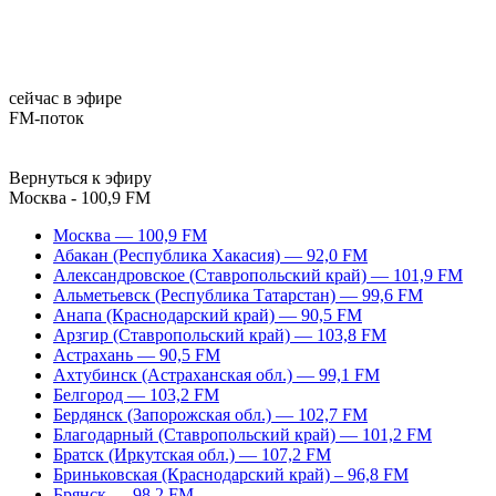
сейчас в эфире
FM-поток
Вернуться к эфиру
Москва - 100,9 FM
Москва — 100,9 FM
Абакан (Республика Хакасия) — 92,0 FM
Александровское (Ставропольский край) — 101,9 FM
Альметьевск (Республика Татарстан) — 99,6 FM
Анапа (Краснодарский край) — 90,5 FM
Арзгир (Ставропольский край) — 103,8 FM
Астрахань — 90,5 FM
Ахтубинск (Астраханская обл.) — 99,1 FM
Белгород — 103,2 FM
Бердянск (Запорожская обл.) — 102,7 FM
Благодарный (Ставропольский край) — 101,2 FM
Братск (Иркутская обл.) — 107,2 FM
Бриньковская (Краснодарский край) – 96,8 FM
Брянск — 98,2 FM