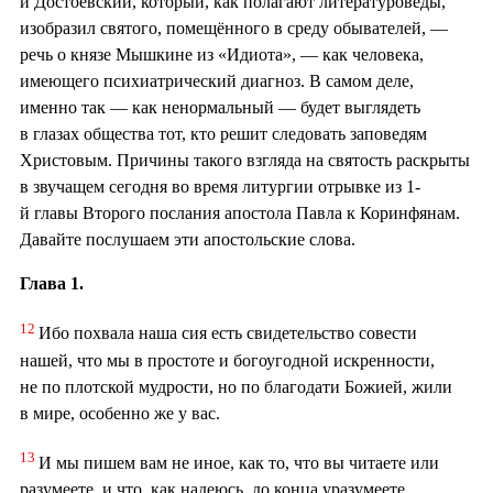
и Достоевский, который, как полагают литературоведы,
изобразил святого, помещённого в среду обывателей, —
речь о князе Мышкине из «Идиота», — как человека,
имеющего психиатрический диагноз. В самом деле,
именно так — как ненормальный — будет выглядеть
в глазах общества тот, кто решит следовать заповедям
Христовым. Причины такого взгляда на святость раскрыты
в звучащем сегодня во время литургии отрывке из 1-
й главы Второго послания апостола Павла к Коринфянам.
Давайте послушаем эти апостольские слова.
Глава 1.
12
Ибо похвала наша сия есть свидетельство совести
нашей, что мы в простоте и богоугодной искренности,
не по плотской мудрости, но по благодати Божией, жили
в мире, особенно же у вас.
13
И мы пишем вам не иное, как то, что вы читаете или
разумеете, и что, как надеюсь, до конца уразумеете,