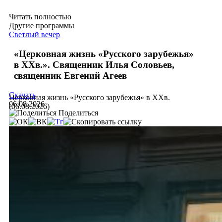
Читать полностью
Другие программы
Светлый вечер
«Церковная жизнь «Русского зарубежья»
в ХХв.». Священник Илья Соловьев,
священник Евгений Агеев
Скачать
Церковная жизнь «Русского зарубежья» в ХХв.
06.08.2026
(06.08.2026)
Поделиться