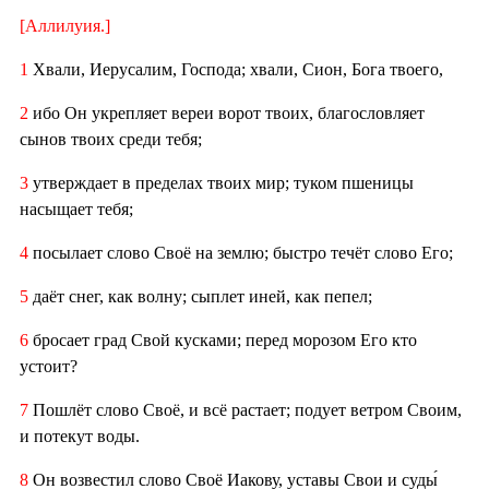
[Аллилуия.]
1
Хвали, Иерусалим, Господа; хвали, Сион, Бога твоего,
2
ибо Он укрепляет вереи ворот твоих, благословляет
сынов твоих среди тебя;
3
утверждает в пределах твоих мир; туком пшеницы
насыщает тебя;
4
посылает слово Своё на землю; быстро течёт слово Его;
5
даёт снег, как волну; сыплет иней, как пепел;
6
бросает град Свой кусками; перед морозом Его кто
устоит?
7
Пошлёт слово Своё, и всё растает; подует ветром Своим,
и потекут воды.
8
Он возвестил слово Своё Иакову, уставы Свои и суды́