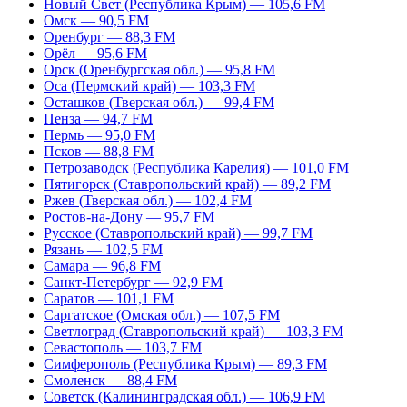
Новый Свет (Республика Крым) — 105,6 FM
Омск — 90,5 FM
Оренбург — 88,3 FM
Орёл — 95,6 FM
Орск (Оренбургская обл.) — 95,8 FM
Оса (Пермский край) — 103,3 FM
Осташков (Тверская обл.) — 99,4 FM
Пенза — 94,7 FM
Пермь — 95,0 FM
Псков — 88,8 FM
Петрозаводск (Республика Карелия) — 101,0 FM
Пятигорск (Ставропольский край) — 89,2 FM
Ржев (Тверская обл.) — 102,4 FM
Ростов-на-Дону — 95,7 FM
Русское (Ставропольский край) — 99,7 FM
Рязань — 102,5 FM
Самара — 96,8 FM
Санкт-Петербург — 92,9 FM
Саратов — 101,1 FM
Саргатское (Омская обл.) — 107,5 FM
Светлоград (Ставропольский край) — 103,3 FM
Севастополь — 103,7 FM
Симферополь (Республика Крым) — 89,3 FM
Смоленск — 88,4 FM
Советск (Калининградская обл.) — 106,9 FM