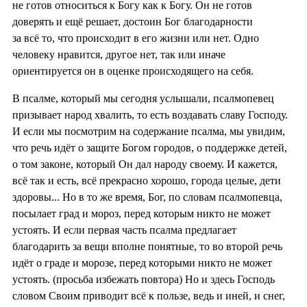
не готов относиться к Богу как к Богу. Он не готов
доверять и ещё решает, достоин Бог благодарности
за всё то, что происходит в его жизни или нет. Одно
человеку нравится, другое нет, так или иначе
ориентируется он в оценке происходящего на себя.
В псалме, который мы сегодня услышали, псалмопевец
призывает народ хвалить, то есть воздавать славу Господу.
И если мы посмотрим на содержание псалма, мы увидим,
что речь идёт о защите Богом городов, о поддержке детей,
о том законе, который Он дал народу своему. И кажется,
всё так и есть, всё прекрасно хорошо, города целые, дети
здоровы... Но в то же время, Бог, по словам псалмопевца,
посылает град и мороз, перед которым никто не может
устоять. И если первая часть псалма предлагает
благодарить за вещи вполне понятные, то во второй речь
идёт о граде и морозе, перед которыми никто не может
устоять. (просьба избежать повтора) Но и здесь Господь
словом Своим приводит всё к пользе, ведь и иней, и снег,