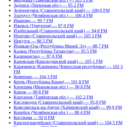
Жердевка (Тамбовская обл.) — 103,3 FM
Задонск (Липецкая обл.) — 95,2 FM
Зеленокумск (Ставропольский край) — 100,0 FM
Златоуст (Челябинская обл.) — 106,4 FM
Иваново — 99,7 FM
Ижевск (Удмуртия) — 97,0 FM
Изобильный (Ставропольский край) — 94,8 FM
Ипатово (Ставропольский край) — 105,3 FM
Иркутск — 88,5 FM
Йошкар-Ола (Республика Марий Эл) — 88,7 FM
Казань (Республика Татарстан) — 95,5 FM
Калининград — 97,0 FM
Каневская (Краснодарский край) — 105,1 FM
Карачаевск (Карачаево-Черкесская республика) — 102,3
FM
Кемерово — 104,3 FM
Керчь (Республика Крым) — 101,8 FM
Кинешма (Ивановская обл.) — 90,8 FM
Киров — 90,8 FM
Кирсанов (Тамбовская обл.) — 102,2 FM
Кисловодск (Ставропольский край) — 95,0 FM
Комсомольск-на-Амуре (Хабаровский край) — 99,9 FM
Копейск (Челябинская обл.) — 88,4 FM
Кострома — 92,0 FM
Красногвардейское (Ставропольский край) — 104,5 FM