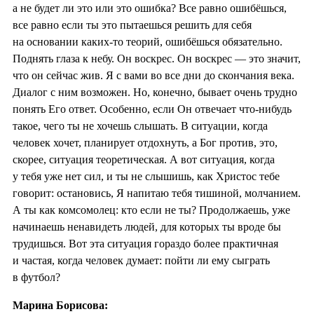
а не будет ли это или это ошибка? Все равно ошибёшься,
все равно если ты это пытаешься решить для себя
на основании каких-то теорий, ошибёшься обязательно.
Поднять глаза к небу. Он воскрес. Он воскрес — это значит,
что он сейчас жив. Я с вами во все дни до скончания века.
Диалог с ним возможен. Но, конечно, бывает очень трудно
понять Его ответ. Особенно, если Он отвечает что-нибудь
такое, чего ты не хочешь слышать. В ситуации, когда
человек хочет, планирует отдохнуть, а Бог против, это,
скорее, ситуация теоретическая. А вот ситуация, когда
у тебя уже нет сил, и ты не слышишь, как Христос тебе
говорит: остановись, Я напитаю тебя тишиной, молчанием.
А ты как комсомолец: кто если не ты? Продолжаешь, уже
начинаешь ненавидеть людей, для которых ты вроде бы
трудишься. Вот эта ситуация гораздо более практичная
и частая, когда человек думает: пойти ли ему сыграть
в футбол?
Марина Борисова: