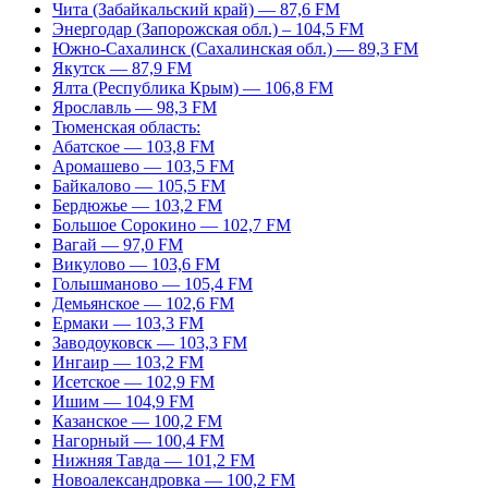
Чита (Забайкальский край) — 87,6 FM
Энергодар (Запорожская обл.) – 104,5 FM
Южно-Сахалинск (Сахалинская обл.) — 89,3 FM
Якутск — 87,9 FM
Ялта (Республика Крым) — 106,8 FM
Ярославль — 98,3 FM
Тюменская область:
Абатское — 103,8 FM
Аромашево — 103,5 FM
Байкалово — 105,5 FM
Бердюжье — 103,2 FM
Большое Сорокино — 102,7 FM
Вагай — 97,0 FM
Викулово — 103,6 FM
Голышманово — 105,4 FM
Демьянское — 102,6 FM
Ермаки — 103,3 FM
Заводоуковск — 103,3 FM
Ингаир — 103,2 FM
Исетское — 102,9 FM
Ишим — 104,9 FM
Казанское — 100,2 FM
Нагорный — 100,4 FM
Нижняя Тавда — 101,2 FM
Новоалександровка — 100,2 FM