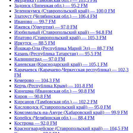
Жердевка (Тамбовская обл.) — 103,3 FM
Задонск (Липецкая обл.) — 95,2 FM
Зеленокумск (Ставропольский край) — 100,0 FM
Златоуст (Челябинская обл.) — 106,4 FM
Иваново — 99,7 FM
Ижевск (Удмуртия) — 97,0 FM
Изобильный (Ставропольский край) — 94,8 FM
Ипатово (Ставропольский край) — 105,3 FM
Иркутск — 88,5 FM
Йошкар-Ола (Республика Марий Эл) — 88,7 FM
Казань (Республика Татарстан) — 95,5 FM
Калининград — 97,0 FM
Каневская (Краснодарский край) — 105,1 FM
Карачаевск (Карачаево-Черкесская республика) — 102,3
FM
Кемерово — 104,3 FM
Керчь (Республика Крым) — 101,8 FM
Кинешма (Ивановская обл.) — 90,8 FM
Киров — 90,8 FM
Кирсанов (Тамбовская обл.) — 102,2 FM
Кисловодск (Ставропольский край) — 95,0 FM
Комсомольск-на-Амуре (Хабаровский край) — 99,9 FM
Копейск (Челябинская обл.) — 88,4 FM
Кострома — 92,0 FM
Красногвардейское (Ставропольский край) — 104,5 FM