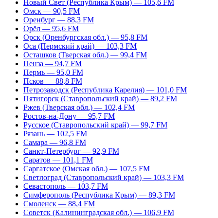
Новый Свет (Республика Крым) — 105,6 FM
Омск — 90,5 FM
Оренбург — 88,3 FM
Орёл — 95,6 FM
Орск (Оренбургская обл.) — 95,8 FM
Оса (Пермский край) — 103,3 FM
Осташков (Тверская обл.) — 99,4 FM
Пенза — 94,7 FM
Пермь — 95,0 FM
Псков — 88,8 FM
Петрозаводск (Республика Карелия) — 101,0 FM
Пятигорск (Ставропольский край) — 89,2 FM
Ржев (Тверская обл.) — 102,4 FM
Ростов-на-Дону — 95,7 FM
Русское (Ставропольский край) — 99,7 FM
Рязань — 102,5 FM
Самара — 96,8 FM
Санкт-Петербург — 92,9 FM
Саратов — 101,1 FM
Саргатское (Омская обл.) — 107,5 FM
Светлоград (Ставропольский край) — 103,3 FM
Севастополь — 103,7 FM
Симферополь (Республика Крым) — 89,3 FM
Смоленск — 88,4 FM
Советск (Калининградская обл.) — 106,9 FM