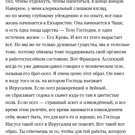
сил, чтобы отдохнуть, чтобы напитаться, в конце концов.
Наверное, у меня клерикальный слишком взгляд,
но по моему глубокому убеждению и по опыту, всё-таки
жизнь начинается в Евхаристии. Она начинается в Чаше,
и есть одна пища царства — Тело Господня, и один
источник жизни — Его Кровь. И вот из этого вырастает
всё. Но мы же не только духовные существа, мы и телесные
тоже, поэтому обязаны тоже поддерживать свой организм
в работоспособном состоянии. Вот Франциск Ассизский
когда-то уже давным-давно говорил о человеческом теле,
называя его брат-осел. Я очень ценю этот образ. Он имел
в виду того осла, на котором Господь въезжает
в Иерусалим. Если осел разжиревший и буйный,
он сбрасывает седока и скачет куда-то там в цветистые
поля. Если осел — страшный аскет и измождённый, и все
время этим увлечён, все время занимается измождением
себя, может быть, это для кого-то и хорошо, но Господа
Иисуса такой осел в Иерусалим не повезёт. Вот такой вот
образ. Ты отвечаешь за то, чтобы для той работы, которую