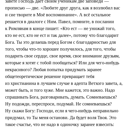
завете Господь дает своим ученикам две заповеди —
прописью — две. «Любите друг друга, как я возлюбил вас
и сие творите в Моё воспоминание». А всё остальное
решается в диалоге с Ним. Павел, помните, в послании
к Римлянам в конце пишет: «Кто ест — не унижай того,
кто не ест, кто не ест и так далее», потому что благодарит
Бога. Ты это делаешь перед Богом с благодарностью для
того, чтобы что-то хорошее получилось, для того, чтобы
подарить свое сердце, свое время, свое внимание друзьям,
которые я хотят с тобой пообщаться? Или для чего-нибудь
некрасивого? Любая попытка придумать заранее
общетеоретическое решение превращает тебя
из христианина в лучшем случае в адепта Ветхого завета, а,
может быть, и того хуже. Мне кажется, это важно. Надо
спрашивать Бога, разговаривать, думать. Сомневаешься?
Ну подожди, переспроси, подумай. Не сомневаешься?
Ну скажи Богу: Господи, если я чего-нибудь неправильно
придумал, то Ты меня останови. Да будет воля Твоя. Это
такое счастье, что не надо в одиночку заранее взвесить: