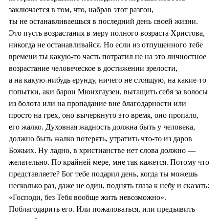
заключается в том, что, набрав этот разгон,
ты не останавливаешься в последний день своей жизни.
Это пусть возрастания в меру полного возраста Христова,
никогда не останавливайся. Но если из отпущенного тебе
времени ты какую-то часть потратил не на это личностное
возрастание человеческое в достижении зрелости,
а на какую-нибудь ерунду, ничего не стоящую, на какие-то
попытки, аки барон Мюнхгаузен, вытащить себя за волосы
из болота или на пропадание вне благодарности или
просто на грех, оно вычеркнуто это время, оно пропало,
его жалко. Духовная жадность должна быть у человека,
должно быть жалко потерять, утратить что-то из даров
Божьих. Ну ладно, в христианстве нет слова должно —
желательно. По крайней мере, мне так кажется. Потому что
представляете? Бог тебе подарил день, когда ты можешь
несколько раз, даже не один, поднять глаза к небу и сказать:
«Господи, без Тебя вообще жить невозможно».
Поблагодарить его. Или пожаловаться, или предъявить