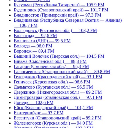
Бугульма (Республика Татарстан) — 105,9 FM
Буденновск (Ставропольский край) — 101,7 FM
Владивосток (Приморский край) — 97,3 FM
Владикавказ (Республика Северная Осетия — Алания)
— 106,7 FM
Волгодонск (Ростовская обл.) — 103,2 FM
Волгоград — 92,6 FM
Волноваха (ДНР) — 99,5 FM
Вологда — 96,0 FM
Воронеж — 89,4 FM
Вышний Волочек (Тверская обл.) — 104,5 FM
Вязьма (Смоленская обл.) — 88,3 FM
Гагарин (Смоленская обл.) — 95,3 FM
Галюгаевская (Ставропольский край) — 89,8 FM
Геленджик (Краснодарский край) — 93,1 FM
Геническ (Херсонская обл.) — 96,6 FM
Далматово (Курганская обл.) — 96,5 FM
Дзержинск (Нижегородская обл.) — 89,2 FM
Димитровград (Ульяновская обл.) — 97,1 FM
Донецк — 102,6 FM
Ейск (Краснодарский край) — 101,1 FM
Екатеринбург — 93,7 FM
Ессентуки (Ставропольский край) – 89,2 FM
Железногорск (Курская обл.) — 94,0 FM