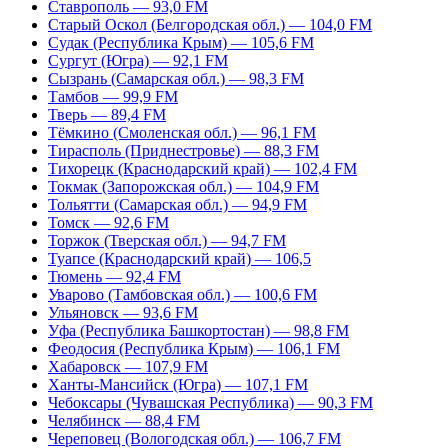
Ставрополь — 93,0 FM
Старый Оскол (Белгородская обл.) — 104,0 FM
Судак (Республика Крым) — 105,6 FM
Сургут (Югра) — 92,1 FM
Сызрань (Самарская обл.) — 98,3 FM
Тамбов — 99,9 FM
Тверь — 89,4 FM
Тёмкино (Смоленская обл.) — 96,1 FM
Тирасполь (Приднестровье) — 88,3 FM
Тихорецк (Краснодарский край) — 102,4 FM
Токмак (Запорожская обл.) — 104,9 FM
Тольятти (Самарская обл.) — 94,9 FM
Томск — 92,6 FM
Торжок (Тверская обл.) — 94,7 FM
Туапсе (Краснодарский край) — 106,5
Тюмень — 92,4 FM
Уварово (Тамбовская обл.) — 100,6 FM
Ульяновск — 93,6 FM
Уфа (Республика Башкортостан) — 98,8 FM
Феодосия (Республика Крым) — 106,1 FM
Хабаровск — 107,9 FM
Ханты-Мансийск (Югра) — 107,1 FM
Чебоксары (Чувашская Республика) — 90,3 FM
Челябинск — 88,4 FM
Череповец (Вологодская обл.) — 106,7 FM