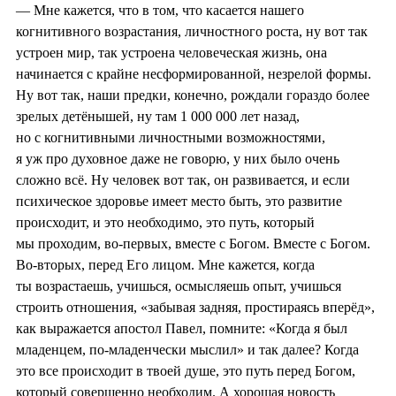
— Мне кажется, что в том, что касается нашего
когнитивного возрастания, личностного роста, ну вот так
устроен мир, так устроена человеческая жизнь, она
начинается с крайне несформированной, незрелой формы.
Ну вот так, наши предки, конечно, рождали гораздо более
зрелых детёнышей, ну там 1 000 000 лет назад,
но с когнитивными личностными возможностями,
я уж про духовное даже не говорю, у них было очень
сложно всё. Ну человек вот так, он развивается, и если
психическое здоровье имеет место быть, это развитие
происходит, и это необходимо, это путь, который
мы проходим, во-первых, вместе с Богом. Вместе с Богом.
Во-вторых, перед Его лицом. Мне кажется, когда
ты возрастаешь, учишься, осмысляешь опыт, учишься
строить отношения, «забывая задняя, простираясь вперёд»,
как выражается апостол Павел, помните: «Когда я был
младенцем, по-младенчески мыслил» и так далее? Когда
это все происходит в твоей душе, это путь перед Богом,
который совершенно необходим. А хорошая новость