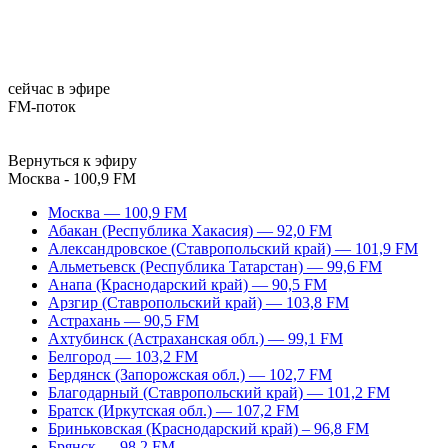
сейчас в эфире
FM-поток
Вернуться к эфиру
Москва - 100,9 FM
Москва — 100,9 FM
Абакан (Республика Хакасия) — 92,0 FM
Александровское (Ставропольский край) — 101,9 FM
Альметьевск (Республика Татарстан) — 99,6 FM
Анапа (Краснодарский край) — 90,5 FM
Арзгир (Ставропольский край) — 103,8 FM
Астрахань — 90,5 FM
Ахтубинск (Астраханская обл.) — 99,1 FM
Белгород — 103,2 FM
Бердянск (Запорожская обл.) — 102,7 FM
Благодарный (Ставропольский край) — 101,2 FM
Братск (Иркутская обл.) — 107,2 FM
Бриньковская (Краснодарский край) – 96,8 FM
Брянск — 98,2 FM