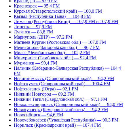
Краснодар — 87,9 FM
Красноярск — 95,4 FM
Курская (Ставропольский край) — 100,0 FM
Кызыл (Республика Тыва) — 104,8 FM
Лимасол (Республика Кипр) — 102,9 FM и 107,9 FM
Липецк — 97,9 FM
Луганск — 88,8 FM
Мариуполь (ДНР) — 97,2 FM
Матвеев Курган (Ростовская обл.) — 107,0 FM
Мелитополь (Запорожская обл.) — 96,7 FM
Миасс (Челябинская обл.) — 102,2 FM
Мичуринск (Тамбовская обл.) — 92,4 FM
Мурманск — 90,4 FM
Нальчик (Кабардино-Балкарская Республика) — 104,4
FM
Невинномысск (Ставропольский край) — 94,2 FM
Нефтекумск (Ставропольский край) — 100,4 FM
Нефтеюганск (Югра) — 92,1 FM
Нижний Новгород — 89,2 FM
Нижний Тагил (Свердловская обл.) — 97,1 FM
Новоалександровск (Ставропольский край) — 94,0 FM
Новокузнецк (Кемеровская область) — 94,2 FM
Новосибирск — 94,6 FM
Новочебоксарск (Чувашская Республика) — 90,3 FM
Норильск (Красноярский край) — 107,4 FM