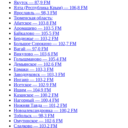
Якутск — 87,9 FM
Ялта (Республика Крым) — 106,8 FM
Ярославль — 98,3 FM
Тюменская область:
Абатское — 103,8 FM
Аромашево — 103,5 FM
Байкалово — 105,5 FM
Бердюжье — 103,2 FM
Большое Сорокино — 102,7 FM
Вагай — 97,0 FM
Викулово — 103,6 FM
Голышманово — 105,4 FM
Демьянское — 102,6 FM
Ермаки — 103,3 FM
Заводоуковск — 103,3 FM
Ингаир — 103,2 FM
Исетское — 102,9 FM
Ишим — 104,9 FM
Казанское — 100,2 FM
Нагорный — 100,4 FM
Нижняя Тавда — 101,2 FM
Новоалександровка — 100,2 FM
Тобольск — 98,3 FM
Омутинское — 102,6 FM
Сладково — 103,2 FM