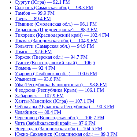
Сургут (Югра) — 92,1 FM
Сызрань (Самарская обл.) — 98,3 FM
Тамбов — 99,9 FM
Тверь — 89,4 FM
Тёмкино (Смоленская обл.) — 96,1 FM
Тирасполь (Приднестровье) — 88,3 FM
Тихорецк (Краснодарский край) — 102,4 FM
Токмак (Запорожская обл.) — 104,9 FM
Тольятти (Самарская обл.) — 94,9 FM
Томск — 92,6 FM
Торжок (Тверская обл.) — 94,7 FM
Туапсе (Краснодарский край) — 106,5
Тюмень — 92,4 FM
Уварово (Тамбовская обл.) — 100,6 FM
Ульяновск — 93,6 FM
Уфа (Республика Башкортостан) — 98,8 FM
Феодосия (Республика Крым) — 106,1 FM
Хабаровск — 107,9 FM
Ханты-Мансийск (Югра) — 107,1 FM
Чебоксары (Чувашская Республика) — 90,3 FM
Челябинск — 88,4 FM
Череповец (Вологодская обл.) — 106,7 FM
Чита (Забайкальский край) — 87,6 FM
Энергодар (Запорожская обл.) – 104,5 FM
Южно-Сахалинск (Сахалинская обл.) — 89,3 FM