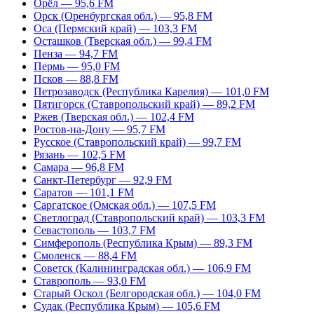
Орёл — 95,6 FM
Орск (Оренбургская обл.) — 95,8 FM
Оса (Пермский край) — 103,3 FM
Осташков (Тверская обл.) — 99,4 FM
Пенза — 94,7 FM
Пермь — 95,0 FM
Псков — 88,8 FM
Петрозаводск (Республика Карелия) — 101,0 FM
Пятигорск (Ставропольский край) — 89,2 FM
Ржев (Тверская обл.) — 102,4 FM
Ростов-на-Дону — 95,7 FM
Русское (Ставропольский край) — 99,7 FM
Рязань — 102,5 FM
Самара — 96,8 FM
Санкт-Петербург — 92,9 FM
Саратов — 101,1 FM
Саргатское (Омская обл.) — 107,5 FM
Светлоград (Ставропольский край) — 103,3 FM
Севастополь — 103,7 FM
Симферополь (Республика Крым) — 89,3 FM
Смоленск — 88,4 FM
Советск (Калининградская обл.) — 106,9 FM
Ставрополь — 93,0 FM
Старый Оскол (Белгородская обл.) — 104,0 FM
Судак (Республика Крым) — 105,6 FM