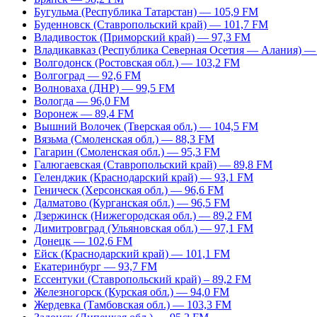
Бугульма (Республика Татарстан) — 105,9 FM
Буденновск (Ставропольский край) — 101,7 FM
Владивосток (Приморский край) — 97,3 FM
Владикавказ (Республика Северная Осетия — Алания) —
Волгодонск (Ростовская обл.) — 103,2 FM
Волгоград — 92,6 FM
Волноваха (ДНР) — 99,5 FM
Вологда — 96,0 FM
Воронеж — 89,4 FM
Вышний Волочек (Тверская обл.) — 104,5 FM
Вязьма (Смоленская обл.) — 88,3 FM
Гагарин (Смоленская обл.) — 95,3 FM
Галюгаевская (Ставропольский край) — 89,8 FM
Геленджик (Краснодарский край) — 93,1 FM
Геническ (Херсонская обл.) — 96,6 FM
Далматово (Курганская обл.) — 96,5 FM
Дзержинск (Нижегородская обл.) — 89,2 FM
Димитровград (Ульяновская обл.) — 97,1 FM
Донецк — 102,6 FM
Ейск (Краснодарский край) — 101,1 FM
Екатеринбург — 93,7 FM
Ессентуки (Ставропольский край) – 89,2 FM
Железногорск (Курская обл.) — 94,0 FM
Жердевка (Тамбовская обл.) — 103,3 FM