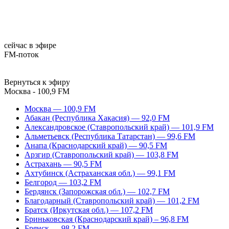
сейчас в эфире
FM-поток
Вернуться к эфиру
Москва - 100,9 FM
Москва — 100,9 FM
Абакан (Республика Хакасия) — 92,0 FM
Александровское (Ставропольский край) — 101,9 FM
Альметьевск (Республика Татарстан) — 99,6 FM
Анапа (Краснодарский край) — 90,5 FM
Арзгир (Ставропольский край) — 103,8 FM
Астрахань — 90,5 FM
Ахтубинск (Астраханская обл.) — 99,1 FM
Белгород — 103,2 FM
Бердянск (Запорожская обл.) — 102,7 FM
Благодарный (Ставропольский край) — 101,2 FM
Братск (Иркутская обл.) — 107,2 FM
Бриньковская (Краснодарский край) – 96,8 FM
Брянск — 98,2 FM