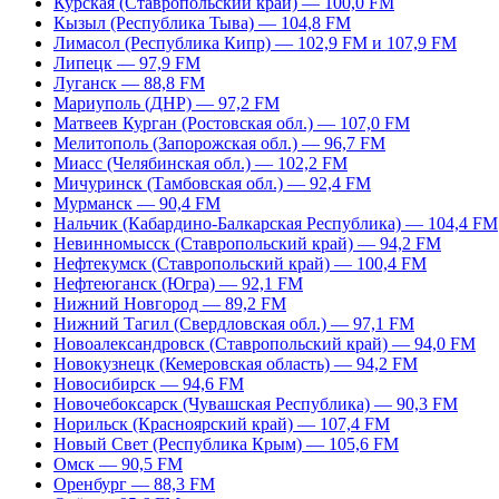
Курская (Ставропольский край) — 100,0 FM
Кызыл (Республика Тыва) — 104,8 FM
Лимасол (Республика Кипр) — 102,9 FM и 107,9 FM
Липецк — 97,9 FM
Луганск — 88,8 FM
Мариуполь (ДНР) — 97,2 FM
Матвеев Курган (Ростовская обл.) — 107,0 FM
Мелитополь (Запорожская обл.) — 96,7 FM
Миасс (Челябинская обл.) — 102,2 FM
Мичуринск (Тамбовская обл.) — 92,4 FM
Мурманск — 90,4 FM
Нальчик (Кабардино-Балкарская Республика) — 104,4 FM
Невинномысск (Ставропольский край) — 94,2 FM
Нефтекумск (Ставропольский край) — 100,4 FM
Нефтеюганск (Югра) — 92,1 FM
Нижний Новгород — 89,2 FM
Нижний Тагил (Свердловская обл.) — 97,1 FM
Новоалександровск (Ставропольский край) — 94,0 FM
Новокузнецк (Кемеровская область) — 94,2 FM
Новосибирск — 94,6 FM
Новочебоксарск (Чувашская Республика) — 90,3 FM
Норильск (Красноярский край) — 107,4 FM
Новый Свет (Республика Крым) — 105,6 FM
Омск — 90,5 FM
Оренбург — 88,3 FM