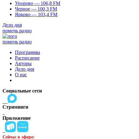
Упорово — 106,8 FM
Черное — 100,3 FM
Ярково — 103,4 FM
Дело дня
помочь радио
помочь радио
Программы
Расписание
Авторы
Дело дня
О нас
Социальные сети
Стриминги
Приложение
Сейчас в эфире: