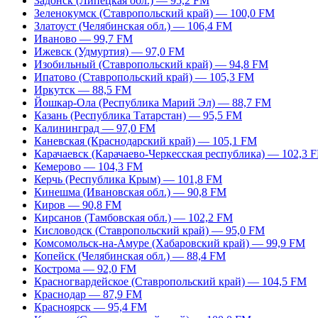
Задонск (Липецкая обл.) — 95,2 FM
Зеленокумск (Ставропольский край) — 100,0 FM
Златоуст (Челябинская обл.) — 106,4 FM
Иваново — 99,7 FM
Ижевск (Удмуртия) — 97,0 FM
Изобильный (Ставропольский край) — 94,8 FM
Ипатово (Ставропольский край) — 105,3 FM
Иркутск — 88,5 FM
Йошкар-Ола (Республика Марий Эл) — 88,7 FM
Казань (Республика Татарстан) — 95,5 FM
Калининград — 97,0 FM
Каневская (Краснодарский край) — 105,1 FM
Карачаевск (Карачаево-Черкесская республика) — 102,3 
Кемерово — 104,3 FM
Керчь (Республика Крым) — 101,8 FM
Кинешма (Ивановская обл.) — 90,8 FM
Киров — 90,8 FM
Кирсанов (Тамбовская обл.) — 102,2 FM
Кисловодск (Ставропольский край) — 95,0 FM
Комсомольск-на-Амуре (Хабаровский край) — 99,9 FM
Копейск (Челябинская обл.) — 88,4 FM
Кострома — 92,0 FM
Красногвардейское (Ставропольский край) — 104,5 FM
Краснодар — 87,9 FM
Красноярск — 95,4 FM