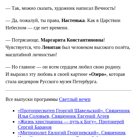
— Так, можно сказать, художник написал Вечность!
— Да, пожалуй, ты права,
Настенька
. Как в Царствии
Небесном — где нет времени.
— Потрясающе,
Маргарита Константиновна
!
Чувствуется, что
Левитан
был человеком высокого полёта,
масштабной личностью!
— Но главное — он всем сердцем любил свою родину.
И выразил эту любовь в своей картине
«Озеро»
, которая
стала шедевром Русского музея Петербурга.
Все выпуски программы
Светлый вечер
«Протопресвитер Георгий Шавельский». Священник
Илья Соловьев, Священник Евгений Агеев
«Жизнь христианина — путь к Богу». Протоиерей
Сергий Баранов
«Митрополит Евлогий Георгиевский». Священник