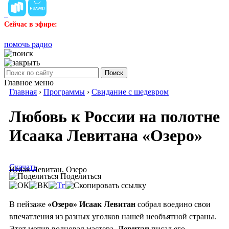
Сейчас в эфире:
помочь радио
Поиск
Главное меню
Главная
›
Программы
›
Свидание с шедевром
Любовь к России на полотне
Исаака Левитана «Озеро»
Скачать
Исаак Левитан. Озеро
Поделиться
В пейзаже
«Озеро» Исаак Левитан
собрал воедино свои
впечатления из разных уголков нашей необъятной страны.
Этот мотив волновал мастера.
Левитан
писал его