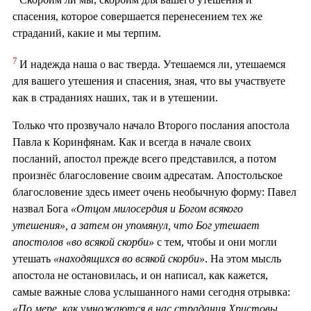
спасения, которое совершается перенесением тех же
страданий, какие и мы терпим.
7
И надежда наша о вас тверда. Утешаемся ли, утешаемся
для вашего утешения и спасения, зная, что вы участвуете
как в страданиях наших, так и в утешении.
Только что прозвучало начало Второго послания апостола
Павла к Коринфянам. Как и всегда в начале своих
посланий, апостол прежде всего представился, а потом
произнёс благословение своим адресатам. Апостольское
благословение здесь имеет очень необычную форму: Павел
назвал Бога
«Отцом милосердия и Богом всякого
утешения», а затем он упомянул, что Бог утешает
апостолов «во всякой скорби»
с тем, чтобы и они могли
утешать
«находящихся во всякой скорби»
. На этом мысль
апостола не остановилась, и он написал, как кажется,
самые важные слова услышанного нами сегодня отрывка:
«По мере, как умножаются в нас страдания Христовы,