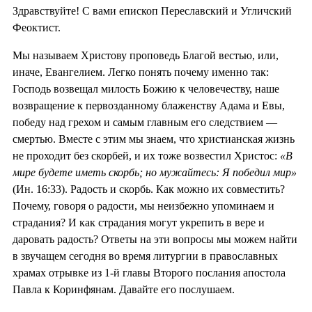
Здравствуйте! С вами епископ Переславский и Угличский
Феоктист.
Мы называем Христову проповедь Благой вестью, или,
иначе, Евангелием. Легко понять почему именно так:
Господь возвещал милость Божию к человечеству, наше
возвращение к первозданному блаженству Адама и Евы,
победу над грехом и самым главным его следствием —
смертью. Вместе с этим мы знаем, что христианская жизнь
не проходит без скорбей, и их тоже возвестил Христос:
«В
мире будете иметь скорбь; но мужайтесь: Я победил мир»
(Ин. 16:33). Радость и скорбь. Как можно их совместить?
Почему, говоря о радости, мы неизбежно упоминаем и
страдания? И как страдания могут укрепить в вере и
даровать радость? Ответы на эти вопросы мы можем найти
в звучащем сегодня во время литургии в православных
храмах отрывке из 1-й главы Второго послания апостола
Павла к Коринфянам. Давайте его послушаем.