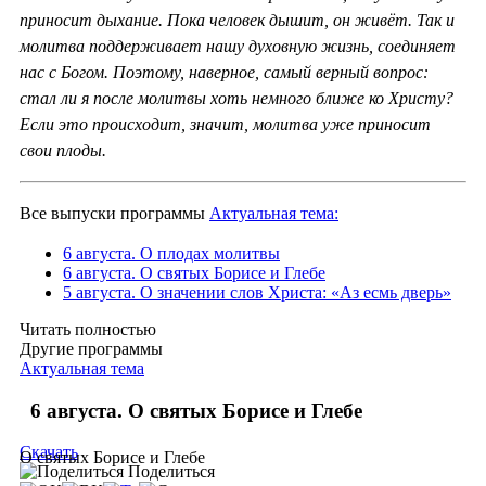
приносит дыхание. Пока человек дышит, он живёт. Так и
молитва поддерживает нашу духовную жизнь, соединяет
нас с Богом. Поэтому, наверное, самый верный вопрос:
стал ли я после молитвы хоть немного ближе ко Христу?
Если это происходит, значит, молитва уже приносит
свои плоды.
Все выпуски программы
Актуальная тема:
6 августа. О плодах молитвы
6 августа. О святых Борисе и Глебе
5 августа. О значении слов Христа: «Аз есмь дверь»
Читать полностью
Другие программы
Актуальная тема
6 августа. О святых Борисе и Глебе
Скачать
О святых Борисе и Глебе
Поделиться