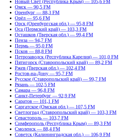
Новый Свет (Республика Крым) — 105,6 FM
Омск — 90,5 FM
Оренбург — 88,3 FM
Орёл — 95,6 FM
Орск (Оренбургская обл.) — 95,8 FM
Оса (Пермский край) — 103,3 FM
Осташков (Тверская обл.) — 99,4 FM
Пенза — 94,7 FM
Пермь — 95,0 FM
Псков — 88,8 FM
Петрозаводск (Республика Карелия) — 101,0 FM
Пятигорск (Ставропольский край) — 89,2 FM
Ржев (Тверская обл.) — 102,4 FM
Ростов-на-Дону — 95,7 FM
Русское (Ставропольский край) — 99,7 FM
Рязань — 102,5 FM
Самара — 96,8 FM
Санкт-Петербург — 92,9 FM
Саратов — 101,1 FM
Саргатское (Омская обл.) — 107,5 FM
Светлоград (Ставропольский край) — 103,3 FM
Севастополь — 103,7 FM
Симферополь (Республика Крым) — 89,3 FM
Смоленск — 88,4 FM
Советск (Калининградская обл.) — 106,9 FM