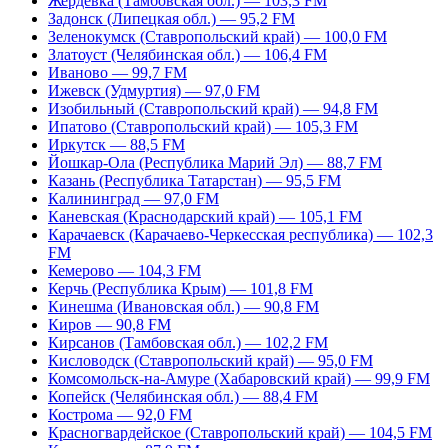
Жердевка (Тамбовская обл.) — 103,3 FM
Задонск (Липецкая обл.) — 95,2 FM
Зеленокумск (Ставропольский край) — 100,0 FM
Златоуст (Челябинская обл.) — 106,4 FM
Иваново — 99,7 FM
Ижевск (Удмуртия) — 97,0 FM
Изобильный (Ставропольский край) — 94,8 FM
Ипатово (Ставропольский край) — 105,3 FM
Иркутск — 88,5 FM
Йошкар-Ола (Республика Марий Эл) — 88,7 FM
Казань (Республика Татарстан) — 95,5 FM
Калининград — 97,0 FM
Каневская (Краснодарский край) — 105,1 FM
Карачаевск (Карачаево-Черкесская республика) — 102,3
FM
Кемерово — 104,3 FM
Керчь (Республика Крым) — 101,8 FM
Кинешма (Ивановская обл.) — 90,8 FM
Киров — 90,8 FM
Кирсанов (Тамбовская обл.) — 102,2 FM
Кисловодск (Ставропольский край) — 95,0 FM
Комсомольск-на-Амуре (Хабаровский край) — 99,9 FM
Копейск (Челябинская обл.) — 88,4 FM
Кострома — 92,0 FM
Красногвардейское (Ставропольский край) — 104,5 FM