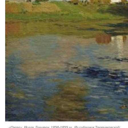
«Озеро». Исаак Левитан, 1898-1899 гг.. Из собрания Третьяковской