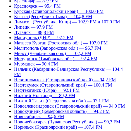
Краснодар — 87,9 FM
Красноярск — 95,4 FM
Курская (Ставропольский край) — 100,0 FM
Кызыл (Республика Тыва) — 104,8 FM
Лимасол (Республика Кипр) — 102,9 FM и 107,9 FM
Липецк — 97,9 FM
Луганск — 88,8 FM
Мариуполь (ДНР) — 97,2 FM
Матвеев Курган (Ростовская обл.) — 107,0 FM
Мелитополь (Запорожская обл.) — 96,7 FM
Миасс (Челябинская обл.) — 102,2 FM
Мичуринск (Тамбовская обл.) — 92,4 FM
Мурманск — 90,4 FM
Нальчик (Кабардино-Балкарская Республика) — 104,4
FM
Невинномысск (Ставропольский край) — 94,2 FM
Нефтекумск (Ставропольский край) — 100,4 FM
Нефтеюганск (Югра) — 92,1 FM
Нижний Новгород — 89,2 FM
Нижний Тагил (Свердловская обл.) — 97,1 FM
Новоалександровск (Ставропольский край) — 94,0 FM
Новокузнецк (Кемеровская область) — 94,2 FM
Новосибирск — 94,6 FM
Новочебоксарск (Чувашская Республика) — 90,3 FM
Норильск (Красноярский край) — 107,4 FM