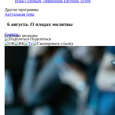
Илья Соловьев, священник Евгений Агеев
Другие программы
Актуальная тема
6 августа. О плодах молитвы
Скачать
О плодах молитвы
Поделиться