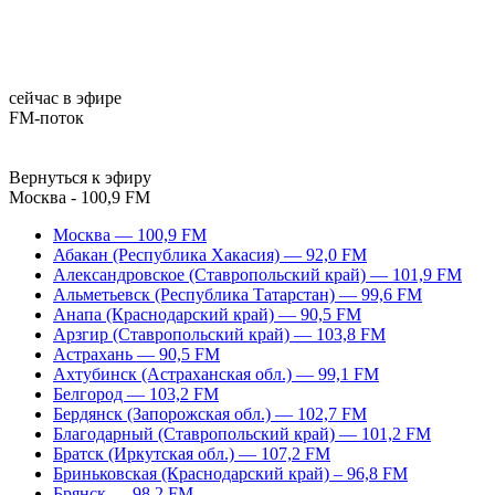
сейчас в эфире
FM-поток
Вернуться к эфиру
Москва - 100,9 FM
Москва — 100,9 FM
Абакан (Республика Хакасия) — 92,0 FM
Александровское (Ставропольский край) — 101,9 FM
Альметьевск (Республика Татарстан) — 99,6 FM
Анапа (Краснодарский край) — 90,5 FM
Арзгир (Ставропольский край) — 103,8 FM
Астрахань — 90,5 FM
Ахтубинск (Астраханская обл.) — 99,1 FM
Белгород — 103,2 FM
Бердянск (Запорожская обл.) — 102,7 FM
Благодарный (Ставропольский край) — 101,2 FM
Братск (Иркутская обл.) — 107,2 FM
Бриньковская (Краснодарский край) – 96,8 FM
Брянск — 98,2 FM