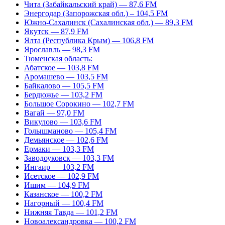
Чита (Забайкальский край) — 87,6 FM
Энергодар (Запорожская обл.) – 104,5 FM
Южно-Сахалинск (Сахалинская обл.) — 89,3 FM
Якутск — 87,9 FM
Ялта (Республика Крым) — 106,8 FM
Ярославль — 98,3 FM
Тюменская область:
Абатское — 103,8 FM
Аромашево — 103,5 FM
Байкалово — 105,5 FM
Бердюжье — 103,2 FM
Большое Сорокино — 102,7 FM
Вагай — 97,0 FM
Викулово — 103,6 FM
Голышманово — 105,4 FM
Демьянское — 102,6 FM
Ермаки — 103,3 FM
Заводоуковск — 103,3 FM
Ингаир — 103,2 FM
Исетское — 102,9 FM
Ишим — 104,9 FM
Казанское — 100,2 FM
Нагорный — 100,4 FM
Нижняя Тавда — 101,2 FM
Новоалександровка — 100,2 FM