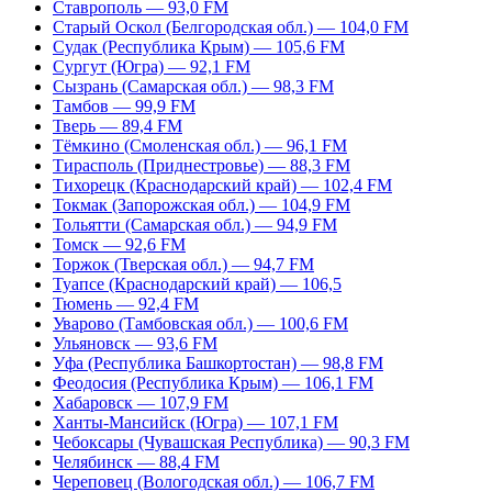
Ставрополь — 93,0 FM
Старый Оскол (Белгородская обл.) — 104,0 FM
Судак (Республика Крым) — 105,6 FM
Сургут (Югра) — 92,1 FM
Сызрань (Самарская обл.) — 98,3 FM
Тамбов — 99,9 FM
Тверь — 89,4 FM
Тёмкино (Смоленская обл.) — 96,1 FM
Тирасполь (Приднестровье) — 88,3 FM
Тихорецк (Краснодарский край) — 102,4 FM
Токмак (Запорожская обл.) — 104,9 FM
Тольятти (Самарская обл.) — 94,9 FM
Томск — 92,6 FM
Торжок (Тверская обл.) — 94,7 FM
Туапсе (Краснодарский край) — 106,5
Тюмень — 92,4 FM
Уварово (Тамбовская обл.) — 100,6 FM
Ульяновск — 93,6 FM
Уфа (Республика Башкортостан) — 98,8 FM
Феодосия (Республика Крым) — 106,1 FM
Хабаровск — 107,9 FM
Ханты-Мансийск (Югра) — 107,1 FM
Чебоксары (Чувашская Республика) — 90,3 FM
Челябинск — 88,4 FM
Череповец (Вологодская обл.) — 106,7 FM