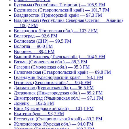
Бугульма (Республика Татарстан) — 105,9 FM
Буденновск (Ставропольский край) — 101,7 FM
Владивосток (Приморский край) — 97,3 FM
Владикавказ (Республика Северная Осетия — Алания)
— 106,7 FM
Волгодонск (Ростовская обл.) — 103,2 FM
Волгоград — 92,6 FM
Волноваха (ДНР) — 99,5 FM
Вологда — 96,0 FM
Воронеж — 89,4 FM
Вышний Волочек (Тверская обл.) — 104,5 FM
Вязьма (Смоленская обл.) — 88,3 FM
Гагарин (Смоленская обл.) — 95,3 FM
Галюгаевская (Ставропольский край) — 89,8 FM
Геленджик (Краснодарский край) — 93,1 FM
Геническ (Херсонская обл.) — 96,6 FM
Далматово (Курганская обл.) — 96,5 FM
Дзержинск (Нижегородская обл.) — 89,2 FM
Димитровград (Ульяновская обл.) — 97,1 FM
Донецк — 102,6 FM
Ейск (Краснодарский край) — 101,1 FM
Екатеринбург — 93,7 FM
Ессентуки (Ставропольский край) – 89,2 FM
Железногорск (Курская обл.) — 94,0 FM