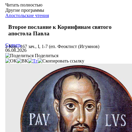
Читать полностью
Другие программы
Апостольские чтения
Второе послание к Коринфянам святого
апостола Павла
Скачать
2 Кор., 167 зач., I, 1-7 (еп. Феоктист (Игумнов)
06.08.2026
Поделиться