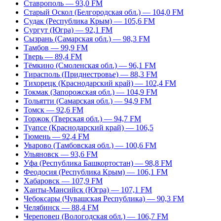
Ставрополь — 93,0 FM
Старый Оскол (Белгородская обл.) — 104,0 FM
Судак (Республика Крым) — 105,6 FM
Сургут (Югра) — 92,1 FM
Сызрань (Самарская обл.) — 98,3 FM
Тамбов — 99,9 FM
Тверь — 89,4 FM
Тёмкино (Смоленская обл.) — 96,1 FM
Тирасполь (Приднестровье) — 88,3 FM
Тихорецк (Краснодарский край) — 102,4 FM
Токмак (Запорожская обл.) — 104,9 FM
Тольятти (Самарская обл.) — 94,9 FM
Томск — 92,6 FM
Торжок (Тверская обл.) — 94,7 FM
Туапсе (Краснодарский край) — 106,5
Тюмень — 92,4 FM
Уварово (Тамбовская обл.) — 100,6 FM
Ульяновск — 93,6 FM
Уфа (Республика Башкортостан) — 98,8 FM
Феодосия (Республика Крым) — 106,1 FM
Хабаровск — 107,9 FM
Ханты-Мансийск (Югра) — 107,1 FM
Чебоксары (Чувашская Республика) — 90,3 FM
Челябинск — 88,4 FM
Череповец (Вологодская обл.) — 106,7 FM