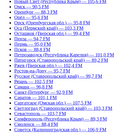
Новый Свет (Республика Крым) — 105,6 FM
Омск — 90,5 FM
Оренбург — 88,3 FM
Орёл — 95,6 FM
Орск (Оренбургская обл.) — 95,8 FM
Оса (Пермский край) — 103,3 FM
Осташков (Тверская обл.) — 99,4 FM
Пенза — 94,7 FM
Пермь — 95,0 FM
Псков — 88,8 FM
Петрозаводск (Республика Карелия) — 101,0 FM
Пятигорск (Ставропольский край) — 89,2 FM
Ржев (Тверская обл.) — 102,4 FM
Ростов-на-Дону — 95,7 FM
Русское (Ставропольский край) — 99,7 FM
Рязань — 102,5 FM
Самара — 96,8 FM
Санкт-Петербург — 92,9 FM
Саратов — 101,1 FM
Саргатское (Омская обл.) — 107,5 FM
Светлоград (Ставропольский край) — 103,3 FM
Севастополь — 103,7 FM
Симферополь (Республика Крым) — 89,3 FM
Смоленск — 88,4 FM
Советск (Калининградская обл.) — 106,9 FM