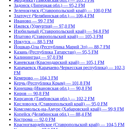
Жердевка (Тамбовская обл.) — 103,3 FM
Задонск (Липецкая обл.) — 95,2 FM
Зеленокумск (Ставропольский край) — 100,0 FM
Златоуст (Челябинская обл.) — 106,4 FM
Иваново — 99,7 FM
Ижевск (Удмуртия) — 97,0 FM
Изобильный (Ставропольский край) — 94,8 FM
Ипатово (Ставропольский край) — 105,3 FM
Иркутск — 88,5 FM
Йошкар-Ола (Республика Марий Эл) — 88,7 FM
Казань (Республика Татарстан) — 95,5 FM
Калининград — 97,0 FM
Каневская (Краснодарский край) — 105,1 FM
Карачаевск (Карачаево-Черкесская республика) — 102,3
FM
Кемерово — 104,3 FM
Керчь (Республика Крым) — 101,8 FM
Кинешма (Ивановская обл.) — 90,8 FM
Киров — 90,8 FM
Кирсанов (Тамбовская обл.) — 102,2 FM
Кисловодск (Ставропольский край) — 95,0 FM
Комсомольск-на-Амуре (Хабаровский край) — 99,9 FM
Копейск (Челябинская обл.) — 88,4 FM
Кострома — 92,0 FM
Красногвардейское (Ставропольский край) — 104,5 FM