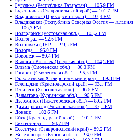
Бугульма (Республика Татарстан) — 105,9 FM
Буденновск (Ставропольский край) — 101,7 FM
Владивосток (Приморский край) — 97,3 FM
Владикавказ (Республика Северная Осетия — Алания)
— 106,7 FM
Волгодонск (Ростовская обл.) — 103,2 FM
Волгоград — 92,6 FM
Волноваха (ДНР) — 99,5 FM
Вологда — 96,0 FM
Воронеж — 89,4 FM
Вышний Волочек (Тверская обл.) — 104,5 FM
Вязьма (Смоленская обл.) — 88,3 FM
Гагарин (Смоленская обл.) — 95,3 FM
Галюгаевская (Ставропольский край) — 89,8 FM
Геленджик (Краснодарский край) — 93,1 FM
Геническ (Херсонская обл.) — 96,6 FM
Далматово (Курганская обл.) — 96,5 FM
Дзержинск (Нижегородская обл.) — 89,2 FM
Димитровград (Ульяновская обл.) — 97,1 FM
Донецк — 102,6 FM
Ейск (Краснодарский край) — 101,1 FM
Екатеринбург — 93,7 FM
Ессентуки (Ставропольский край) – 89,2 FM
Железногорск (Курская обл.) — 94,0 FM