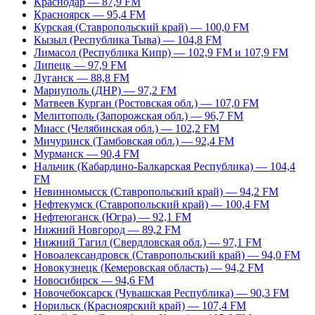
Краснодар — 87,9 FM
Красноярск — 95,4 FM
Курская (Ставропольский край) — 100,0 FM
Кызыл (Республика Тыва) — 104,8 FM
Лимасол (Республика Кипр) — 102,9 FM и 107,9 FM
Липецк — 97,9 FM
Луганск — 88,8 FM
Мариуполь (ДНР) — 97,2 FM
Матвеев Курган (Ростовская обл.) — 107,0 FM
Мелитополь (Запорожская обл.) — 96,7 FM
Миасс (Челябинская обл.) — 102,2 FM
Мичуринск (Тамбовская обл.) — 92,4 FM
Мурманск — 90,4 FM
Нальчик (Кабардино-Балкарская Республика) — 104,4
FM
Невинномысск (Ставропольский край) — 94,2 FM
Нефтекумск (Ставропольский край) — 100,4 FM
Нефтеюганск (Югра) — 92,1 FM
Нижний Новгород — 89,2 FM
Нижний Тагил (Свердловская обл.) — 97,1 FM
Новоалександровск (Ставропольский край) — 94,0 FM
Новокузнецк (Кемеровская область) — 94,2 FM
Новосибирск — 94,6 FM
Новочебоксарск (Чувашская Республика) — 90,3 FM
Норильск (Красноярский край) — 107,4 FM