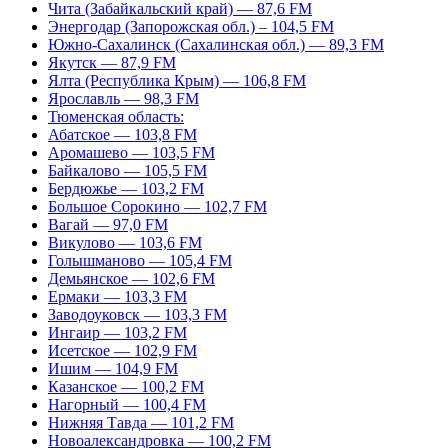
Чита (Забайкальский край) — 87,6 FM
Энергодар (Запорожская обл.) – 104,5 FM
Южно-Сахалинск (Сахалинская обл.) — 89,3 FM
Якутск — 87,9 FM
Ялта (Республика Крым) — 106,8 FM
Ярославль — 98,3 FM
Тюменская область:
Абатское — 103,8 FM
Аромашево — 103,5 FM
Байкалово — 105,5 FM
Бердюжье — 103,2 FM
Большое Сорокино — 102,7 FM
Вагай — 97,0 FM
Викулово — 103,6 FM
Голышманово — 105,4 FM
Демьянское — 102,6 FM
Ермаки — 103,3 FM
Заводоуковск — 103,3 FM
Ингаир — 103,2 FM
Исетское — 102,9 FM
Ишим — 104,9 FM
Казанское — 100,2 FM
Нагорный — 100,4 FM
Нижняя Тавда — 101,2 FM
Новоалександровка — 100,2 FM