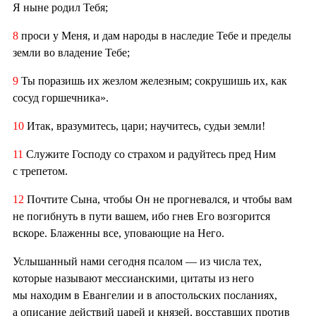
Я ныне родил Тебя;
8
проси у Меня, и дам народы в наследие Тебе и пределы
земли во владение Тебе;
9
Ты поразишь их жезлом железным; сокрушишь их, как
сосуд горшечника».
10
Итак, вразумитесь, цари; научитесь, судьи земли!
11
Служите Господу со страхом и радуйтесь пред Ним
с трепетом.
12
Почтите Сына, чтобы Он не прогневался, и чтобы вам
не погибнуть в пути вашем, ибо гнев Его возгорится
вскоре. Блаженны все, уповающие на Него.
Услышанный нами сегодня псалом — из числа тех,
которые называют мессианскими, цитаты из него
мы находим в Евангелии и в апостольских посланиях,
а описание действий царей и князей, восставших против