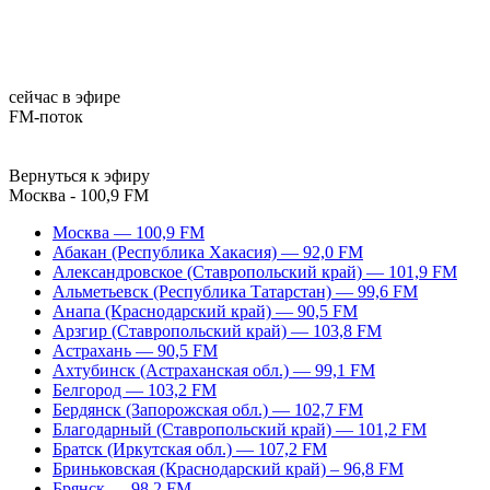
сейчас в эфире
FM-поток
Вернуться к эфиру
Москва - 100,9 FM
Москва — 100,9 FM
Абакан (Республика Хакасия) — 92,0 FM
Александровское (Ставропольский край) — 101,9 FM
Альметьевск (Республика Татарстан) — 99,6 FM
Анапа (Краснодарский край) — 90,5 FM
Арзгир (Ставропольский край) — 103,8 FM
Астрахань — 90,5 FM
Ахтубинск (Астраханская обл.) — 99,1 FM
Белгород — 103,2 FM
Бердянск (Запорожская обл.) — 102,7 FM
Благодарный (Ставропольский край) — 101,2 FM
Братск (Иркутская обл.) — 107,2 FM
Бриньковская (Краснодарский край) – 96,8 FM
Брянск — 98,2 FM