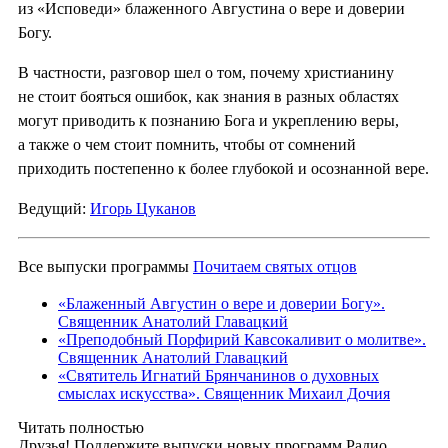
из «Исповеди» блаженного Августина о вере и доверии
Богу.
В частности, разговор шел о том, почему христианину
не стоит бояться ошибок, как знания в разных областях
могут приводить к познанию Бога и укреплению веры,
а также о чем стоит помнить, чтобы от сомнений
приходить постепенно к более глубокой и осознанной вере.
Ведущий:
Игорь Цуканов
Все выпуски программы
Почитаем святых отцов
«Блаженный Августин о вере и доверии Богу».
Священник Анатолий Главацкий
«Преподобный Порфирий Кавсокаливит о молитве».
Священник Анатолий Главацкий
«Святитель Игнатий Брянчанинов о духовных
смыслах искусства». Священник Михаил Дочия
Читать полностью
Друзья! Поддержите выпуски новых программ Радио