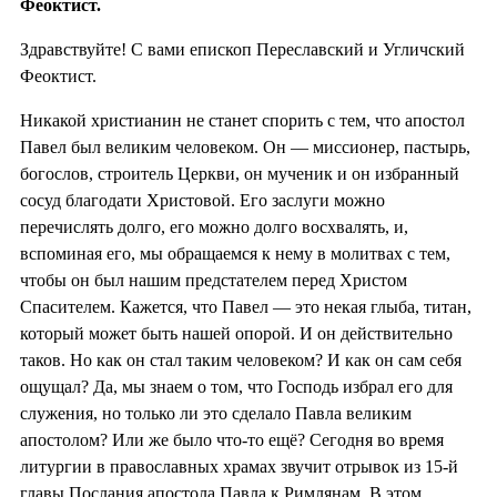
Феоктист.
Здравствуйте! С вами епископ Переславский и Угличский
Феоктист.
Никакой христианин не станет спорить с тем, что апостол
Павел был великим человеком. Он — миссионер, пастырь,
богослов, строитель Церкви, он мученик и он избранный
сосуд благодати Христовой. Его заслуги можно
перечислять долго, его можно долго восхвалять, и,
вспоминая его, мы обращаемся к нему в молитвах с тем,
чтобы он был нашим предстателем перед Христом
Спасителем. Кажется, что Павел — это некая глыба, титан,
который может быть нашей опорой. И он действительно
таков. Но как он стал таким человеком? И как он сам себя
ощущал? Да, мы знаем о том, что Господь избрал его для
служения, но только ли это сделало Павла великим
апостолом? Или же было что-то ещё? Сегодня во время
литургии в православных храмах звучит отрывок из 15-й
главы Послания апостола Павла к Римлянам. В этом