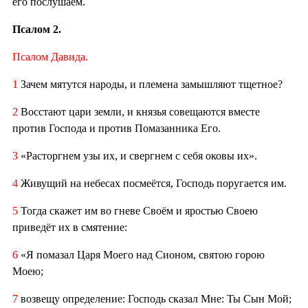
его послушаем.
Псалом 2.
Псалом Давида.
1
Зачем мятутся народы, и племена замышляют тщетное?
2
Восстают цари земли, и князья совещаются вместе
против Господа и против Помазанника Его.
3
«Расторгнем узы их, и свергнем с себя оковы их».
4
Живущий на небесах посмеётся, Господь поругается им.
5
Тогда скажет им во гневе Своём и яростью Своею
приведёт их в смятение:
6
«Я помазал Царя Моего над Сионом, святою горою
Моею;
7
возвещу определение: Господь сказал Мне: Ты Сын Мой;