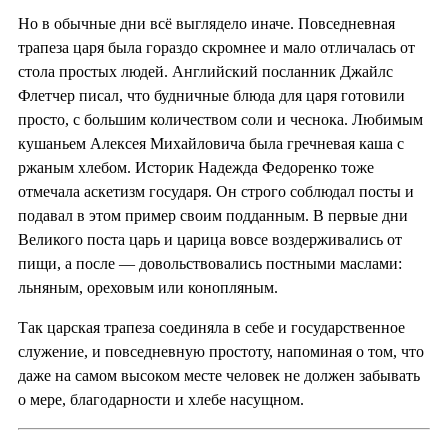
Но в обычные дни всё выглядело иначе. Повседневная
трапеза царя была гораздо скромнее и мало отличалась от
стола простых людей. Английский посланник Джайлс
Флетчер писал, что будничные блюда для царя готовили
просто, с большим количеством соли и чеснока. Любимым
кушаньем Алексея Михайловича была гречневая каша с
ржаным хлебом. Историк Надежда Федоренко тоже
отмечала аскетизм государя. Он строго соблюдал посты и
подавал в этом пример своим подданным. В первые дни
Великого поста царь и царица вовсе воздерживались от
пищи, а после — довольствовались постными маслами:
льняным, ореховым или конопляным.
Так царская трапеза соединяла в себе и государственное
служение, и повседневную простоту, напоминая о том, что
даже на самом высоком месте человек не должен забывать
о мере, благодарности и хлебе насущном.