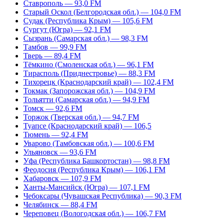
Ставрополь — 93,0 FM
Старый Оскол (Белгородская обл.) — 104,0 FM
Судак (Республика Крым) — 105,6 FM
Сургут (Югра) — 92,1 FM
Сызрань (Самарская обл.) — 98,3 FM
Тамбов — 99,9 FM
Тверь — 89,4 FM
Тёмкино (Смоленская обл.) — 96,1 FM
Тирасполь (Приднестровье) — 88,3 FM
Тихорецк (Краснодарский край) — 102,4 FM
Токмак (Запорожская обл.) — 104,9 FM
Тольятти (Самарская обл.) — 94,9 FM
Томск — 92,6 FM
Торжок (Тверская обл.) — 94,7 FM
Туапсе (Краснодарский край) — 106,5
Тюмень — 92,4 FM
Уварово (Тамбовская обл.) — 100,6 FM
Ульяновск — 93,6 FM
Уфа (Республика Башкортостан) — 98,8 FM
Феодосия (Республика Крым) — 106,1 FM
Хабаровск — 107,9 FM
Ханты-Мансийск (Югра) — 107,1 FM
Чебоксары (Чувашская Республика) — 90,3 FM
Челябинск — 88,4 FM
Череповец (Вологодская обл.) — 106,7 FM