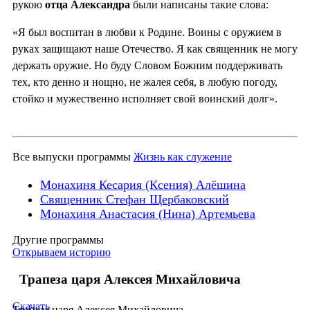
рукою
отца Александра
были написаны такие слова:
«Я был воспитан в любви к Родине. Воины с оружием в
руках защищают наше Отечество. Я как священник не могу
держать оружие. Но буду Словом Божиим поддерживать
тех, кто денно и нощно, не жалея себя, в любую погоду,
стойко и мужественно исполняет свой воинский долг».
Все выпуски программы
Жизнь как служение
Монахиня Кесария (Ксения) Алёшина
Священник Стефан Щербаковский
Монахиня Анастасия (Нина) Артемьева
Другие программы
Открываем историю
Трапеза царя Алексея Михайловича
Скачать
Трапеза царя Алексея Михайловича