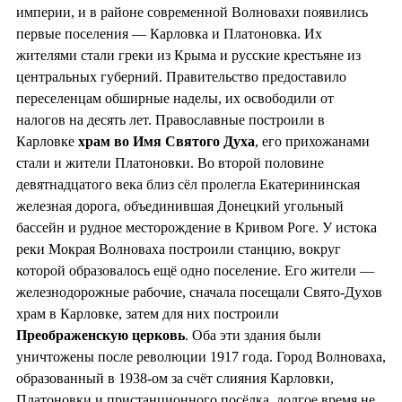
империи, и в районе современной Волновахи появились
первые поселения — Карловка и Платоновка. Их
жителями стали греки из Крыма и русские крестьяне из
центральных губерний. Правительство предоставило
переселенцам обширные наделы, их освободили от
налогов на десять лет. Православные построили в
Карловке
храм во
Имя Святого Духа
, его прихожанами
стали и жители Платоновки. Во второй половине
девятнадцатого века близ сёл пролегла Екатерининская
железная дорога, объединившая Донецкий угольный
бассейн и рудное месторождение в Кривом Роге. У истока
реки Мокрая Волноваха построили станцию, вокруг
которой образовалось ещё одно поселение. Его жители —
железнодорожные рабочие, сначала посещали Свято-Духов
храм в Карловке, затем для них построили
Преображенскую церковь
. Оба эти здания были
уничтожены после революции 1917 года. Город Волноваха,
образованный в 1938-ом за счёт слияния Карловки,
Платоновки и пристанционного посёлка, долгое время не