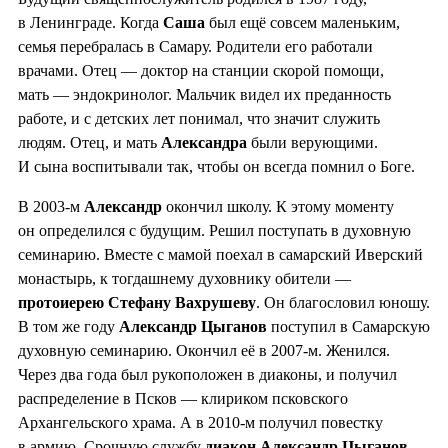
в Ленинграде. Когда
Саша
был ещё совсем маленьким,
семья перебралась в Самару. Родители его работали
врачами. Отец — доктор на станции скорой помощи,
мать — эндокринолог. Мальчик видел их преданность
работе, и с детских лет понимал, что значит служить
людям. Отец, и мать
Александра
были верующими.
И сына воспитывали так, чтобы он всегда помнил о Боге.
В 2003-м
Александр
окончил школу. К этому моменту
он определился с будущим. Решил поступать в духовную
семинарию. Вместе с мамой поехал в самарский Иверский
монастырь, к тогдашнему духовнику обители —
протоиерею Стефану Вахрушеву
. Он благословил юношу.
В том же году
Александр Цыганов
поступил в Самарскую
духовную семинарию. Окончил её в 2007-м. Женился.
Через два года был рукоположен в диаконы, и получил
распределение в Псков — клириком псковского
Архангельского храма. А в 2010-м получил повестку
в армию. Срочную службу
диакон Александр Цыганов