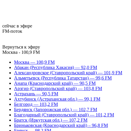
сейчас в эфире
FM-поток
Вернуться к эфиру
Москва - 100,9 FM
Москва — 100,9 FM
Абакан (Республика Хакасия) — 92,0 FM
Александровское (Ставропольский край) — 101,9 FM
Альметьевск (Республика Татарстан) — 99,6 FM
Анапа (Краснодарский край) — 90,5 FM
Арзгир (Ставропольский край) — 103,8 FM
Астрахань — 90,5 FM
Ахтубинск (Астраханская обл.) — 99,1 FM
Белгород — 103,2 FM
Бердянск (Запорожская обл.) — 102,7 FM
Благодарный (Ставропольский край) — 101,2 FM
Братск (Иркутская обл.) — 107,2 FM
Бриньковская (Краснодарский край) – 96,8 FM
Брянск — 98,2 FM