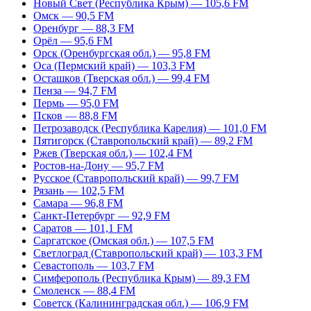
Новый Свет (Республика Крым) — 105,6 FM
Омск — 90,5 FM
Оренбург — 88,3 FM
Орёл — 95,6 FM
Орск (Оренбургская обл.) — 95,8 FM
Оса (Пермский край) — 103,3 FM
Осташков (Тверская обл.) — 99,4 FM
Пенза — 94,7 FM
Пермь — 95,0 FM
Псков — 88,8 FM
Петрозаводск (Республика Карелия) — 101,0 FM
Пятигорск (Ставропольский край) — 89,2 FM
Ржев (Тверская обл.) — 102,4 FM
Ростов-на-Дону — 95,7 FM
Русское (Ставропольский край) — 99,7 FM
Рязань — 102,5 FM
Самара — 96,8 FM
Санкт-Петербург — 92,9 FM
Саратов — 101,1 FM
Саргатское (Омская обл.) — 107,5 FM
Светлоград (Ставропольский край) — 103,3 FM
Севастополь — 103,7 FM
Симферополь (Республика Крым) — 89,3 FM
Смоленск — 88,4 FM
Советск (Калининградская обл.) — 106,9 FM