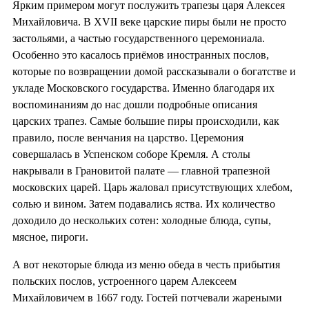
Ярким примером могут послужить трапезы царя Алексея
Михайловича. В XVII веке царские пиры были не просто
застольями, а частью государственного церемониала.
Особенно это касалось приёмов иностранных послов,
которые по возвращении домой рассказывали о богатстве и
укладе Московского государства. Именно благодаря их
воспоминаниям до нас дошли подробные описания
царских трапез. Самые большие пиры происходили, как
правило, после венчания на царство. Церемония
совершалась в Успенском соборе Кремля. А столы
накрывали в Грановитой палате — главной трапезной
московских царей. Царь жаловал присутствующих хлебом,
солью и вином. Затем подавались яства. Их количество
доходило до нескольких сотен: холодные блюда, супы,
мясное, пироги.
А вот некоторые блюда из меню обеда в честь прибытия
польских послов, устроенного царем Алексеем
Михайловичем в 1667 году. Гостей потчевали жареными