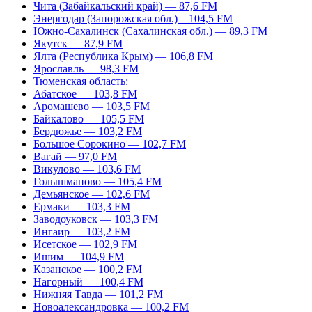
Чита (Забайкальский край) — 87,6 FM
Энергодар (Запорожская обл.) – 104,5 FM
Южно-Сахалинск (Сахалинская обл.) — 89,3 FM
Якутск — 87,9 FM
Ялта (Республика Крым) — 106,8 FM
Ярославль — 98,3 FM
Тюменская область:
Абатское — 103,8 FM
Аромашево — 103,5 FM
Байкалово — 105,5 FM
Бердюжье — 103,2 FM
Большое Сорокино — 102,7 FM
Вагай — 97,0 FM
Викулово — 103,6 FM
Голышманово — 105,4 FM
Демьянское — 102,6 FM
Ермаки — 103,3 FM
Заводоуковск — 103,3 FM
Ингаир — 103,2 FM
Исетское — 102,9 FM
Ишим — 104,9 FM
Казанское — 100,2 FM
Нагорный — 100,4 FM
Нижняя Тавда — 101,2 FM
Новоалександровка — 100,2 FM