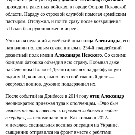
проходил в ракетных войсках, в городе Остров Псковской
области. Наряду со строевой службой помогал армейским
пастырям. Отслужил, и почти сразу после возвращения
в Псков был рукоположен в иереи.
Учитывая недавний армейский опыт
отца Александра
, его
назначили полковым священником в 234-й гвардейский
десантный полк имени
Александра Невского
. Со своими
бойцами батюшка объездил всю страну. Побывал даже
на Северном Полюсе! Десантировался на дрейфующую
льдину. И, конечно, выполнял свой главный долг —
окормлял воинов, духовно поддерживал их.
После событий на Донбассе в 2014 году
отец Александр
неоднократно приезжал туда к ополченцам.
«Это был
человек чести и совести, с огромной любовью к людям
в сердце»,
— вспоминали они. Как только в 2022-
м началась специальная военная операция на Украине,
священник отправился на фронт вместе с ребятами