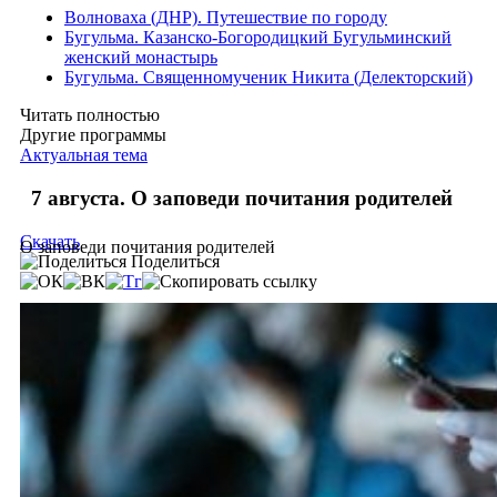
Волноваха (ДНР). Путешествие по городу
Бугульма. Казанско-Богородицкий Бугульминский
женский монастырь
Бугульма. Священномученик Никита (Делекторский)
Читать полностью
Другие программы
Актуальная тема
7 августа. О заповеди почитания родителей
Скачать
О заповеди почитания родителей
Поделиться