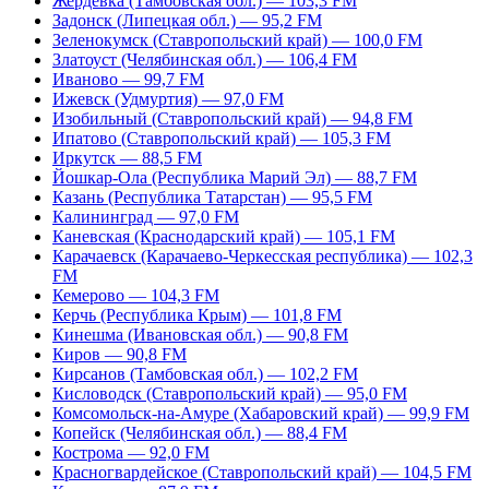
Жердевка (Тамбовская обл.) — 103,3 FM
Задонск (Липецкая обл.) — 95,2 FM
Зеленокумск (Ставропольский край) — 100,0 FM
Златоуст (Челябинская обл.) — 106,4 FM
Иваново — 99,7 FM
Ижевск (Удмуртия) — 97,0 FM
Изобильный (Ставропольский край) — 94,8 FM
Ипатово (Ставропольский край) — 105,3 FM
Иркутск — 88,5 FM
Йошкар-Ола (Республика Марий Эл) — 88,7 FM
Казань (Республика Татарстан) — 95,5 FM
Калининград — 97,0 FM
Каневская (Краснодарский край) — 105,1 FM
Карачаевск (Карачаево-Черкесская республика) — 102,3
FM
Кемерово — 104,3 FM
Керчь (Республика Крым) — 101,8 FM
Кинешма (Ивановская обл.) — 90,8 FM
Киров — 90,8 FM
Кирсанов (Тамбовская обл.) — 102,2 FM
Кисловодск (Ставропольский край) — 95,0 FM
Комсомольск-на-Амуре (Хабаровский край) — 99,9 FM
Копейск (Челябинская обл.) — 88,4 FM
Кострома — 92,0 FM
Красногвардейское (Ставропольский край) — 104,5 FM