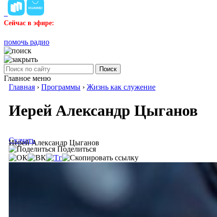
Сейчас в эфире:
помочь радио
Поиск
Главное меню
Главная
›
Программы
›
Жизнь как служение
Иерей Александр Цыганов
Скачать
Иерей Александр Цыганов
Поделиться