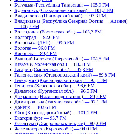
Бугульма (Республика Татарстан) — 105,9 FM
Буденновск (Ставропольский край) — 101,7 FM
Владивосток (Приморский край) — 97,3 FM
Владикавказ (Республика Северная Осетия — Алания)
— 106,7 FM
Волгодонск (Ростовская обл.) — 103,2 FM
Волгоград — 92,6 FM
Волноваха (ДНР) — 99,5 FM
Вологда — 96,0 FM
Воронеж — 89,4 FM
Вышний Волочек (Тверская обл.) — 104,5 FM
Вязьма (Смоленская обл.) — 88,3 FM
Гагарин (Смоленская обл.) — 95,3 FM
Галюгаевская (Ставропольский край) — 89,8 FM
Геленджик (Краснодарский край) — 93,1 FM
Геническ (Херсонская обл.) — 96,6 FM
Далматово (Курганская обл.) — 96,5 FM
Дзержинск (Нижегородская обл.) — 89,2 FM
Димитровград (Ульяновская обл.) — 97,1 FM
Донецк — 102,6 FM
Ейск (Краснодарский край) — 101,1 FM
Екатеринбург — 93,7 FM
Ессентуки (Ставропольский край) – 89,2 FM
Железногорск (Курская обл.) — 94,0 FM