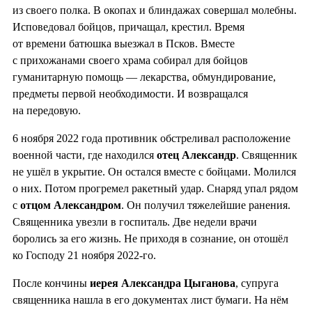
из своего полка. В окопах и блиндажах совершал молебны.
Исповедовал бойцов, причащал, крестил. Время
от времени батюшка выезжал в Псков. Вместе
с прихожанами своего храма собирал для бойцов
гуманитарную помощь — лекарства, обмундирование,
предметы первой необходимости. И возвращался
на передовую.
6 ноября 2022 года противник обстреливал расположение
военной части, где находился
отец Александр
. Священник
не ушёл в укрытие. Он остался вместе с бойцами. Молился
о них. Потом прогремел ракетный удар. Снаряд упал рядом
с
отцом Александром
. Он получил тяжелейшие ранения.
Священника увезли в госпиталь. Две недели врачи
боролись за его жизнь. Не приходя в сознание, он отошёл
ко Господу 21 ноября 2022-го.
После кончины
иерея Александра Цыганова
, супруга
священника нашла в его документах лист бумаги. На нём