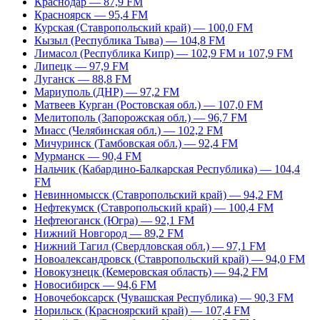
Краснодар — 87,9 FM
Красноярск — 95,4 FM
Курская (Ставропольский край) — 100,0 FM
Кызыл (Республика Тыва) — 104,8 FM
Лимасол (Республика Кипр) — 102,9 FM и 107,9 FM
Липецк — 97,9 FM
Луганск — 88,8 FM
Мариуполь (ДНР) — 97,2 FM
Матвеев Курган (Ростовская обл.) — 107,0 FM
Мелитополь (Запорожская обл.) — 96,7 FM
Миасс (Челябинская обл.) — 102,2 FM
Мичуринск (Тамбовская обл.) — 92,4 FM
Мурманск — 90,4 FM
Нальчик (Кабардино-Балкарская Республика) — 104,4
FM
Невинномысск (Ставропольский край) — 94,2 FM
Нефтекумск (Ставропольский край) — 100,4 FM
Нефтеюганск (Югра) — 92,1 FM
Нижний Новгород — 89,2 FM
Нижний Тагил (Свердловская обл.) — 97,1 FM
Новоалександровск (Ставропольский край) — 94,0 FM
Новокузнецк (Кемеровская область) — 94,2 FM
Новосибирск — 94,6 FM
Новочебоксарск (Чувашская Республика) — 90,3 FM
Норильск (Красноярский край) — 107,4 FM